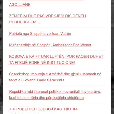
AGOLLIANE
ZËMËRIM DHE PAS VDEKJES! DISIDENTI I
PËRHERSHËM…
Patriotë nga Shqipëria vizituan Vatrën
Mirëseardhje në Shqipëri, Ambasador Eric Wendt
KOSOVA E KA FITUAR LUFTËN, POR PAQEN DUHET
TA FITOJË EDHE NË INSTITUCIONE!
Scanderbeg, mburoja e Arbërisë dhe gjeniu ushtarak në
faqet e Giovanni Carlo Saraceni-t
Republika mbi interesat politike: sovraniteti i qytetarëve,
kushtetutshmëria dhe përgjegjësia shtetërore
TRI POEZI PËR GJERGJ KASTRIOTIN-