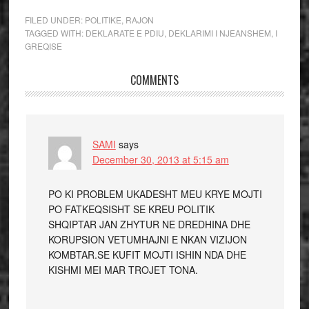
FILED UNDER:
POLITIKE
,
RAJON
TAGGED WITH:
DEKLARATE E PDIU
,
DEKLARIMI I NJEANSHEM
,
I
GREQISE
COMMENTS
SAMI
says
December 30, 2013 at 5:15 am
PO KI PROBLEM UKADESHT MEU KRYE MOJTI
PO FATKEQSISHT SE KREU POLITIK
SHQIPTAR JAN ZHYTUR NE DREDHINA DHE
KORUPSION VETUMHAJNI E NKAN VIZIJON
KOMBTAR.SE KUFIT MOJTI ISHIN NDA DHE
KISHMI MEI MAR TROJET TONA.