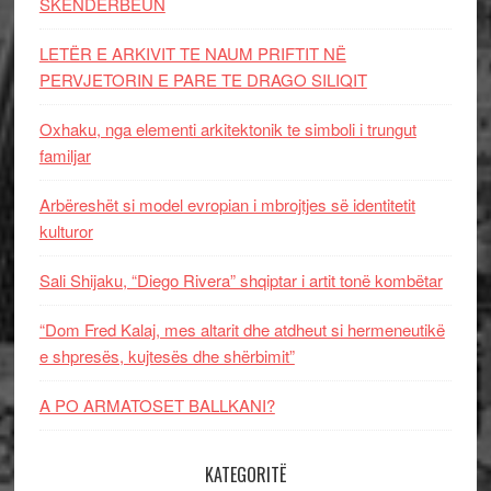
SKËNDERBEUN
LETËR E ARKIVIT TE NAUM PRIFTIT NË
PERVJETORIN E PARE TE DRAGO SILIQIT
Oxhaku, nga elementi arkitektonik te simboli i trungut
familjar
Arbëreshët si model evropian i mbrojtjes së identitetit
kulturor
Sali Shijaku, “Diego Rivera” shqiptar i artit tonë kombëtar
“Dom Fred Kalaj, mes altarit dhe atdheut si hermeneutikë
e shpresës, kujtesës dhe shërbimit”
A PO ARMATOSET BALLKANI?
KATEGORITË