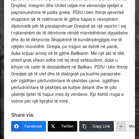
Drejtësi, Integrim dhe Unitet ndjek me vëmendje sjelljet e
papranueshme të palës greke. PDIU i bën thirrje qeverisë
shqiptare që të ndërmarrë të gjitha hapat e nevojshëm
diplomatik për të paralajmëruar Greqinë se një veprim i saj
i njëanshëm do të dëmtonte rëndë marrëdhëniet dypalëshe
dhe do të detyronte Shqipërinë të kundërpërgjigjej me të
njëjtën monedhë. Greqia, po tregon se është në panik,
duke krijuar armiq në të gjithë Ballkanin. Me një akt të tillë,
shteti grek shkon edhe më tej drejt vetëizolimit, duke u
kthyer në vatër të destabilitetit në Ballkan. PDIU i bën thirrje
Greqisë që të ulet dhe të dialogojë pa kushte paraprake
për zgjidhjen përfundimtare të çështjes çame, zgjidhjen
përfudnimtare të çështjes së kufijve detarë dhe të çdo
çështje tjetër të hapur mes dy vendeve. Kjo është rruga e
vetme për një fqinjësi të mirë.
Share via:
Facebook
Twitter
Copy Link
More