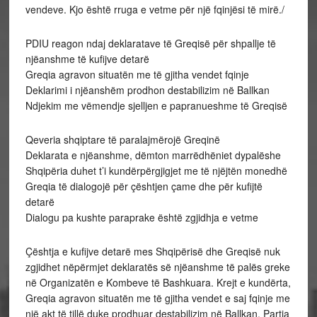
vendeve. Kjo është rruga e vetme për një fqinjësi të mirë./
PDIU reagon ndaj deklaratave të Greqisë për shpallje të
njëanshme të kufijve detarë
Greqia agravon situatën me të gjitha vendet fqinje
Deklarimi i njëanshëm prodhon destabilizim në Ballkan
Ndjekim me vëmendje sjelljen e papranueshme të Greqisë
Qeveria shqiptare të paralajmërojë Greqinë
Deklarata e njëanshme, dëmton marrëdhëniet dypalëshe
Shqipëria duhet t’i kundërpërgjigjet me të njëjtën monedhë
Greqia të dialogojë për çështjen çame dhe për kufijtë
detarë
Dialogu pa kushte paraprake është zgjidhja e vetme
Çështja e kufijve detarë mes Shqipërisë dhe Greqisë nuk
zgjidhet nëpërmjet deklaratës së njëanshme të palës greke
në Organizatën e Kombeve të Bashkuara. Krejt e kundërta,
Greqia agravon situatën me të gjitha vendet e saj fqinje me
një akt të tillë duke prodhuar destabilizim në Ballkan. Partia