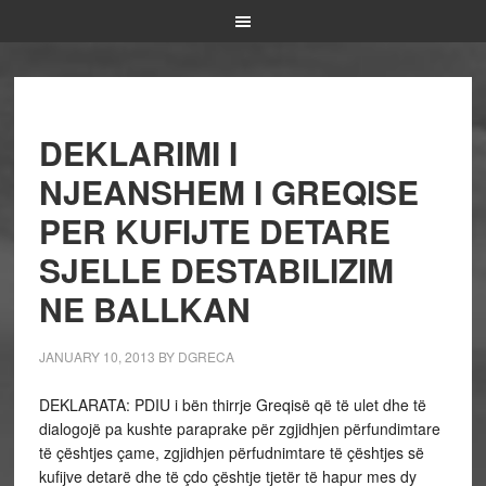
DEKLARIMI I
NJEANSHEM I GREQISE
PER KUFIJTE DETARE
SJELLE DESTABILIZIM
NE BALLKAN
JANUARY 10, 2013
BY
DGRECA
DEKLARATA: PDIU i bën thirrje Greqisë që të ulet dhe të
dialogojë pa kushte paraprake për zgjidhjen përfundimtare
të çështjes çame, zgjidhjen përfudnimtare të çështjes së
kufijve detarë dhe të çdo çështje tjetër të hapur mes dy