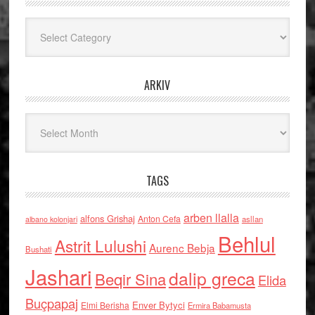
Kategoritë
ARKIV
Arkiv
TAGS
arben llalla
alfons Grishaj
Anton Cefa
asllan
albano kolonjari
Behlul
Astrit Lulushi
Aurenc Bebja
Bushati
Jashari
dalip greca
Beqir Sina
Elida
Buçpapaj
Enver Bytyci
Elmi Berisha
Ermira Babamusta