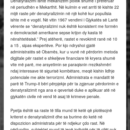
Denatyralizimi ishte mekanizëm politik shumë i preferuar
në periudhën e Mekarthit. Në kulmin e vet arriti të kishte 22
mijë raste për denatyralizimin në një kohë kur popullsia
ishte më e vogël. Në vitin 1967 vendimi i Gjykatës së Lartë
vërente se “denatyralizimi nuk është konsistent me formën
e demokracisë amerikane sepse krijon dy kasta të
nënshtetësisë.” Prej atëherë, rastet e revokimit ranë në 10
a 15 , sipas ekspertëve. Por kjo ndryshoi gjatë
administratës së Obamës, kur u vunë në përdorim metoda
digjitale për rastet e shkeljeve financiare të kryera shumë
vite më parë, me arsyetimin se paraqisnin rrezikshmëri
ndaj interesave të sigurisë kombëtare, meqë kishin lidhje
potenciale me akte terrorizmi. Administrata e mandatit të
parë të Trump-it bëri përpjekje për ta zgjeruar përdorimin e
denatyralizimit nga ana e qeverisë duke e aplikuar atë në
gjykatën civile në vend të asaj të krimeve penale.
Pyetja është sa raste të tilla mund të ketë që plotësojnë
kriteret e denatyralizimit dhe sa burime do ketë në
dispozicion administrata për të ndjekur çdo rast. Në
përfundim, subjektet mund të jenë individë për të cilët nuk