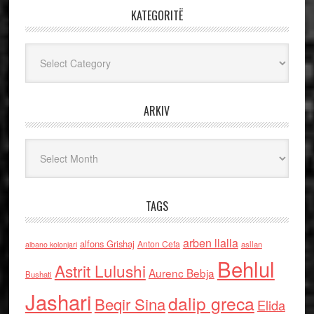
KATEGORITË
Kategoritë
ARKIV
Arkiv
TAGS
arben llalla
alfons Grishaj
Anton Cefa
asllan
albano kolonjari
Behlul
Astrit Lulushi
Aurenc Bebja
Bushati
Jashari
dalip greca
Beqir Sina
Elida