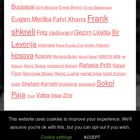
Buçpapaj
Enver Bytyci
Elmi Berisha
Ermira Babamusta
Frank
Eugjen Merlika
Fahri Xharra
shkreli
Ilir
Gezim Llojdia
Fritz radovani
Levonja
Interviste
Kolec Traboini
Keze Kozeta Zylo
kosova
Kosove
nderroi jete
Marjana Bulku
ne
Murat Gecaj
Rafaela Prifti
Rafael
Nene Tereza
Kosove
presidenti Nishani
Floqi
Raimonda Moisiu
Ramiz Lushaj
reshat kripa
Sadik Elshani
Sokol
Shefqet Kercelli
shqiperia
shqiptaret
SHBA
Paja
Vatra
Visar Zhiti
Thaci
This website uses cookies to improve your experience. We'll
assume you're ok with this, but you can opt-out if you wish.
Cookie settings
Log in
ACCEPT