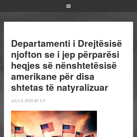
Departamenti i Drejtësisë
njofton se i jep përparësi
heqjes së nënshtetësisë
amerikane për disa
shtetas të natyralizuar
JULY 2, 2025
BY
S P