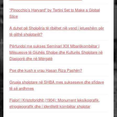
“Pinocchio’s Harvard” by Tertini Set to Make a Global
Slice
A duhet që Shqipëria të ribëhet një vend i jetueshëm për
të gjithë shqiptarët?
Përfundoi me sukses Seminari XIX Mbarëkombëtar i
Mësuesve të Gjuhës Shqipe dhe Kulturës Shqiptare në
Diasporë dhe në Mërgatë
Pse dhe kush e vrau Hasan Riza Pashën?
Gruaja shqiptare në SHBA mes sukseseve dhe sfidave
të së ardhmes
Fjalori i Kristoforidhit (1904): Monument leksikografik,
etnogjeografik dhe i identitetit kombëtar shqiptar