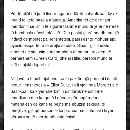
Për fëmijët që janë lindur nga prindër të natyralizuar, ky akt
mund të ketë pasoja afatgjata. Amerikanët që deri tani
mendonin se ishin të sigurtë tashmë mund të jenë në rrezik
të humbasin nënshtetësinë. Dhe pastaj çfarë ndodh me një
individ që mbetet pa nënshtetësi, pasi i është mohuar ajo,
pyesin ekspertët e të drejtave civile. Sipas ligjit, individi
kthehet në statusin e mëparshëm të banorit rezident të
përhershëm (Green Card) dhe si i tillë, personi mund të
jetë subjekt deportimi.
Në javët e fundit, njoftohet se të paktën një personi i është
hequr nënshtetësia – Elliot Duke, i cili vjen nga Mbretëria e
Bashkuar, ka kryer shërbimin ushtarak në ushtrinë
amerikane dhe ka qenë i dënuar për shpërndarje
materialesh që kanë të bëjnë me abuzim seksual të
fëmijëve, gjë që personi e ka pranuar se ishte akt i kryer
përpara se të merrte nënshtetësinë.