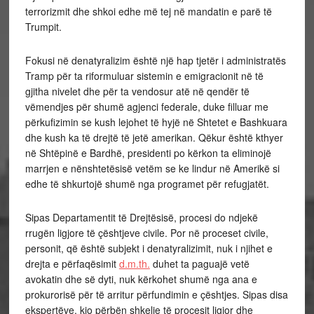
terrorizmit dhe shkoi edhe më tej në mandatin e parë të
Trumpit.
Fokusi në denatyralizim është një hap tjetër i administratës
Tramp për ta riformuluar sistemin e emigracionit në të
gjitha nivelet dhe për ta vendosur atë në qendër të
vëmendjes për shumë agjenci federale, duke filluar me
përkufizimin se kush lejohet të hyjë në Shtetet e Bashkuara
dhe kush ka të drejtë të jetë amerikan. Qëkur është kthyer
në Shtëpinë e Bardhë, presidenti po kërkon ta eliminojë
marrjen e nënshtetësisë vetëm se ke lindur në Amerikë si
edhe të shkurtojë shumë nga programet për refugjatët.
Sipas Departamentit të Drejtësisë, procesi do ndjekë
rrugën ligjore të çështjeve civile. Por në proceset civile,
personit, që është subjekt i denatyralizimit, nuk i njihet e
drejta e përfaqësimit
d.m.th.
duhet ta paguajë vetë
avokatin dhe së dyti, nuk kërkohet shumë nga ana e
prokurorisë për të arritur përfundimin e çështjes. Sipas disa
ekspertëve, kjo përbën shkelje të procesit ligjor dhe