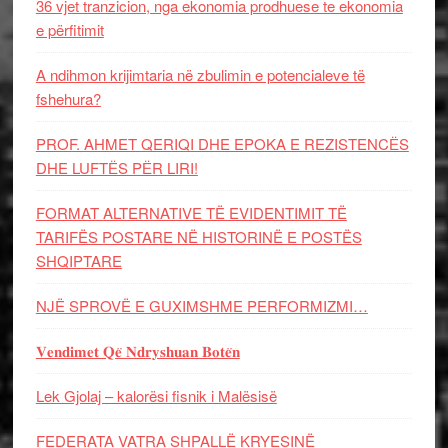
36 vjet tranzicion, nga ekonomia prodhuese te ekonomia
e përfitimit
A ndihmon krijimtaria në zbulimin e potencialeve të
fshehura?
PROF. AHMET QERIQI DHE EPOKA E REZISTENCЁS
DHE LUFTЁS PЁR LIRI!
FORMAT ALTERNATIVE TË EVIDENTIMIT TË
TARIFËS POSTARE NË HISTORINË E POSTËS
SHQIPTARE
NJË SPROVË E GUXIMSHME PERFORMIZMI…
𝐕𝐞𝐧𝐝𝐢𝐦𝐞𝐭 𝐐𝐞̈ 𝐍𝐝𝐫𝐲𝐬𝐡𝐮𝐚𝐧 𝐁𝐨𝐭𝐞̈𝐧
Lek Gjolaj – kalorësi fisnik i Malësisë
FEDERATA VATRA SHPALLË KRYESINË