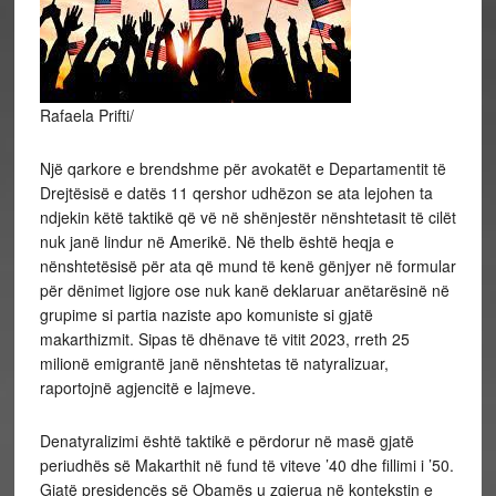
Rafaela Prifti/
Një qarkore e brendshme për avokatët e Departamentit të
Drejtësisë e datës 11 qershor udhëzon se ata lejohen ta
ndjekin këtë taktikë që vë në shënjestër nënshtetasit të cilët
nuk janë lindur në Amerikë. Në thelb është heqja e
nënshtetësisë për ata që mund të kenë gënjyer në formular
për dënimet ligjore ose nuk kanë deklaruar anëtarësinë në
grupime si partia naziste apo komuniste si gjatë
makarthizmit. Sipas të dhënave të vitit 2023, rreth 25
milionë emigrantë janë nënshtetas të natyralizuar,
raportojnë agjencitë e lajmeve.
Denatyralizimi është taktikë e përdorur në masë gjatë
periudhës së Makarthit në fund të viteve ’40 dhe fillimi i ’50.
Gjatë presidencës së Obamës u zgjerua në kontekstin e