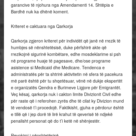
garancive të njohura nga Amendamenti 14. Shtëpia e
Bardhë nuk ka dhënë koment.
Kriteret e caktuara nga Qarkorja
Qarkorja zgjeron kriteret për individët që janë në rrezik të
humbjes së nënshtetësisë, duke përfshirë akte që
rrezikojnë sigurinë kombëtare, edhe mosdeklarime si psh
në programe huaje të pagesave, dhe/ose programe
asistence si Medicaid dhe Medicare. Tendenca e
administratës për ta shtrirë aktivitetin në sfera të pacekura
më parë është për tu shqetësuar, vënë në dukje ekspertët
e organizatës Qendra e Burimeve Ligjore për Emigrantët.
Veç kësaj, qarkorja nuk i cakton limite Divizionit Civil edhe
për raste që i referohen zyrës dhe të cilat ky Divizion mund
të vendosë t’i procedojë. Faktikisht, gjuha e përdorur është
e tillë që i jep dorë të lirë krahut të qeverisë të ndjekë
penalisht personat që do t’i ketë në shënjestër.
Revokimi i nënshtetësisë