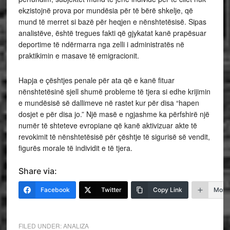
ekzistojnë prova por mundësia për të bërë shkelje, që
mund të merret si bazë për heqjen e nënshtetësisë. Sipas
analistëve, është tregues fakti që gjykatat kanë prapësuar
deportime të ndërmarra nga zelli i administratës në
praktikimin e masave të emigracionit.
Hapja e çështjes penale për ata që e kanë fituar
nënshtetësinë sjell shumë probleme të tjera si edhe krijimin
e mundësisë së dallimeve në rastet kur për disa “hapen
dosjet e për disa jo.” Një masë e ngjashme ka përfshirë një
numër të shteteve evropiane që kanë aktivizuar akte të
revokimit të nënshtetësisë për çështje të sigurisë së vendit,
figurës morale të individit e të tjera.
Share via:
Facebook
Twitter
Copy Link
More
FILED UNDER:
ANALIZA