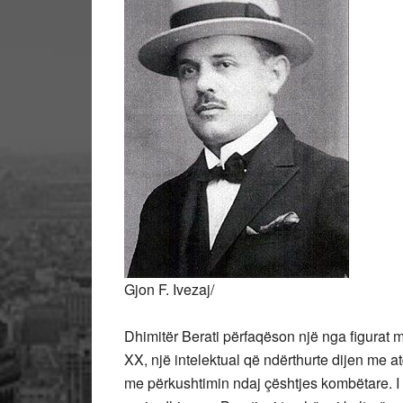
Gjon F. Ivezaj/
Dhimitër Berati përfaqëson një nga figurat më
XX, një intelektual që ndërthurte dijen me 
me përkushtimin ndaj çështjes kombëtare. I 