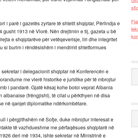
Gr
sfi
Fja
 i parë i gazetës zyrtare të shtetit shqiptar, Përlindja e
lek
4 gusht 1913 në Vlorë. Nën drejtimin e tij, gazeta u bë
kom
rejta e shqiptarëve për vetëqeverisje, liri dhe integritet
eu si burim i rëndësishëm i mendimit shtetformues
 sekretar i delegacionit shqiptar në Konferencën e
Kat
randume me vlerë historike e juridike për të mbrojtur
omb i pandarë. Gjatë kësaj kohe botoi veprat Albania
albanaise (frëngjisht), të cilat u përkthyen në disa
se në qarqet diplomatike ndërkombëtare.
Ark
ll i përgjithshëm në Sofje, duke mbrojtur interesat e
ontakte të vazhdueshme me përfaqësues shqiptarë në
926 deri më 1934, ishte sekretar në Ministrinë e