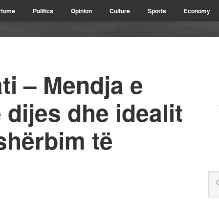
Home
Politics
Opinion
Culture
Sports
Economy
ti – Mendja e
e dijes dhe idealit
shërbim të