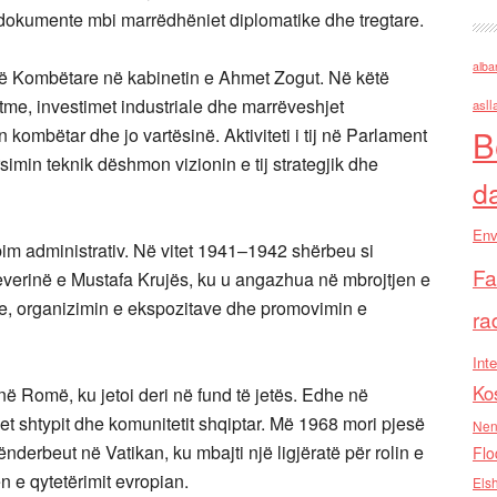
 dokumente mbi marrëdhëniet diplomatike dhe tregtare.
alba
së Kombëtare në kabinetin e Ahmet Zogut. Në këtë
htme, investimet industriale dhe marrëveshjet
asll
B
kombëtar dhe jo vartësinë. Aktiviteti i tij në Parlament
rsimin teknik dëshmon vizionin e tij strategjik dhe
d
Env
rbim administrativ. Në vitet 1941–1942 shërbeu si
Fa
everinë e Mustafa Krujës, ku u angazhua në mbrojtjen e
ve, organizimin e ekspozitave dhe promovimin e
ra
Inte
Ko
në Romë, ku jetoi deri në fund të jetës. Edhe në
jet shtypit dhe komunitetit shqiptar. Më 1968 mori pjesë
Nen
nderbeut në Vatikan, ku mbajti një ligjëratë për rolin e
Flo
n e qytetërimit evropian.
Els