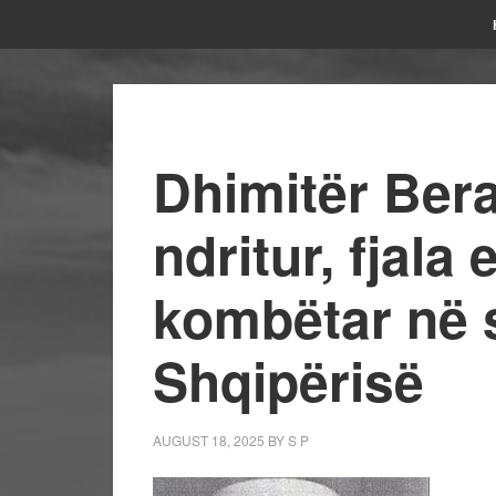
Dhimitër Bera
ndritur, fjala 
kombëtar në 
Shqipërisë
AUGUST 18, 2025
BY
S P