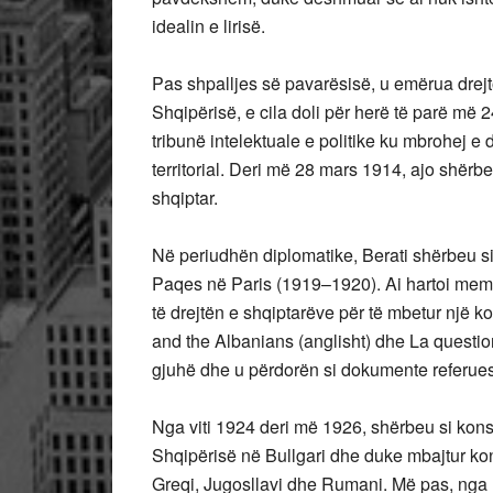
idealin e lirisë.
Pas shpalljes së pavarësisë, u emërua drejtori
Shqipërisë, e cila doli për herë të parë më 2
tribunë intelektuale e politike ku mbrohej e d
territorial. Deri më 28 mars 1914, ajo shërb
shqiptar.
Në periudhën diplomatike, Berati shërbeu si
Paqes në Paris (1919–1920). Ai hartoi memo
të drejtën e shqiptarëve për të mbetur një k
and the Albanians (anglisht) dhe La question 
gjuhë dhe u përdorën si dokumente referue
Nga viti 1924 deri më 1926, shërbeu si konsu
Shqipërisë në Bullgari dhe duke mbajtur k
Greqi, Jugosllavi dhe Rumani. Më pas, nga 1