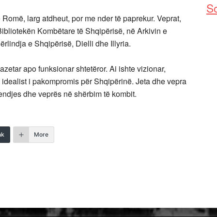
So
 Romë, larg atdheut, por me nder të paprekur. Veprat,
Bibliotekën Kombëtare të Shqipërisë, në Arkivin e
rlindja e Shqipërisë, Dielli dhe Illyria.
azetar apo funksionar shtetëror. Ai ishte vizionar,
idealist i pakompromis për Shqipërinë. Jeta dhe vepra
 mendjes dhe veprës në shërbim të kombit.
nk
More