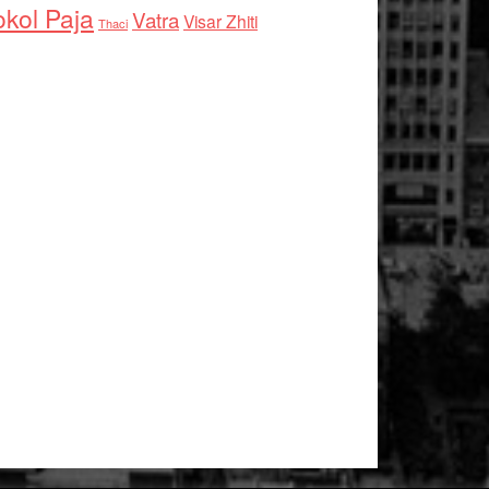
kol Paja
Vatra
Visar Zhiti
Thaci