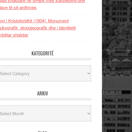
uaja shqiptare në SHBA mes sukseseve dhe
dave të së ardhmes
lori i Kristoforidhit (1904): Monument
sikografik, etnogjeografik dhe i identitetit
bëtar shqiptar
KATEGORITË
egoritë
ARKIV
iv