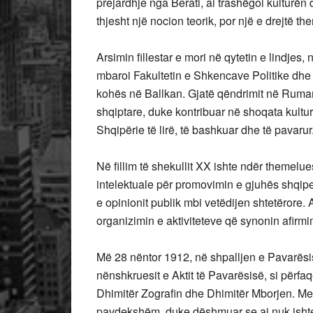
prejardhje nga Berati, ai trashëgoi kulturën 
thjesht një nocion teorik, por një e drejtë t
Arsimin fillestar e mori në qytetin e lindjes
mbaroi Fakultetin e Shkencave Politike dhe J
kohës në Ballkan. Gjatë qëndrimit në Ruman
shqiptare, duke kontribuar në shoqata kultur
Shqipërie të lirë, të bashkuar dhe të pavarur
Në fillim të shekullit XX ishte ndër themelue
intelektuale për promovimin e gjuhës shqip
e opinionit publik mbi vetëdijen shtetërore. 
organizimin e aktiviteteve që synonin afirmi
Më 28 nëntor 1912, në shpalljen e Pavarësis
nënshkruesit e Aktit të Pavarësisë, si përfa
Dhimitër Zografin dhe Dhimitër Mborjen. Me kë
pavdekshëm, duke dëshmuar se ai nuk ishte