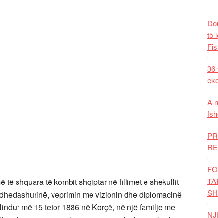
Dom
të 
Fis
36 
eko
A n
fsh
PR
RE
FO
TA
 të shquara të kombit shqiptar në fillimet e shekullit
SH
atdhedashurinë, veprimin me vizionin dhe diplomacinë
lindur më 15 tetor 1886 në Korçë, në një familje me
NJ