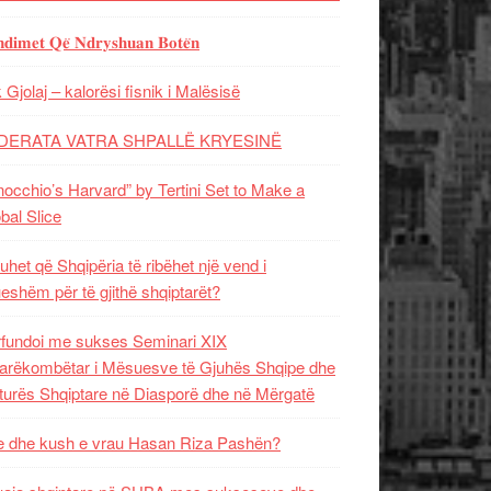
𝐝𝐢𝐦𝐞𝐭 𝐐𝐞̈ 𝐍𝐝𝐫𝐲𝐬𝐡𝐮𝐚𝐧 𝐁𝐨𝐭𝐞̈𝐧
 Gjolaj – kalorësi fisnik i Malësisë
DERATA VATRA SHPALLË KRYESINË
nocchio’s Harvard” by Tertini Set to Make a
bal Slice
uhet që Shqipëria të ribëhet një vend i
ueshëm për të gjithë shqiptarët?
fundoi me sukses Seminari XIX
rëkombëtar i Mësuesve të Gjuhës Shqipe dhe
turës Shqiptare në Diasporë dhe në Mërgatë
 dhe kush e vrau Hasan Riza Pashën?