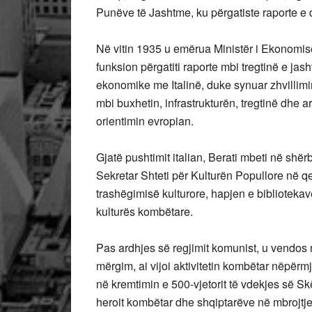
Punëve të Jashtme, ku përgatiste raporte e
Në vitin 1935 u emërua Ministër i Ekonomi
funksion përgatiti raporte mbi tregtinë e jas
ekonomike me Italinë, duke synuar zhvillimin 
mbi buxhetin, infrastrukturën, tregtinë dhe a
orientimin evropian.
Gjatë pushtimit italian, Berati mbeti në shë
Sekretar Shteti për Kulturën Popullore në q
trashëgimisë kulturore, hapjen e biblioteka
kulturës kombëtare.
Pas ardhjes së regjimit komunist, u vendos 
mërgim, ai vijoi aktivitetin kombëtar nëpërm
në kremtimin e 500-vjetorit të vdekjes së Skë
heroit kombëtar dhe shqiptarëve në mbrojtje