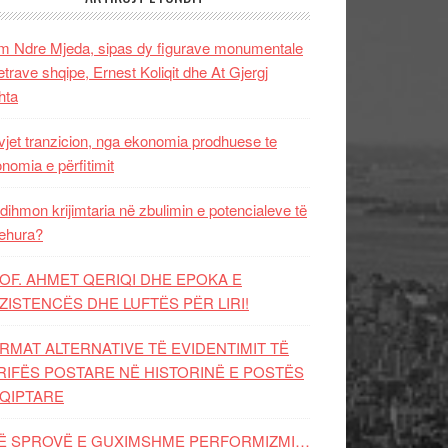
 Ndre Mjeda, sipas dy figurave monumentale
letrave shqipe, Ernest Koliqit dhe At Gjergj
hta
vjet tranzicion, nga ekonomia prodhuese te
nomia e përfitimit
dihmon krijimtaria në zbulimin e potencialeve të
ehura?
OF. AHMET QERIQI DHE EPOKA E
ZISTENCЁS DHE LUFTЁS PЁR LIRI!
RMAT ALTERNATIVE TË EVIDENTIMIT TË
RIFËS POSTARE NË HISTORINË E POSTËS
QIPTARE
Ë SPROVË E GUXIMSHME PERFORMIZMI…