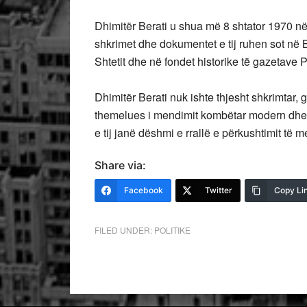
Dhimitër Berati u shua më 8 shtator 1970 në
shkrimet dhe dokumentet e tij ruhen sot në 
Shtetit dhe në fondet historike të gazetave Pë
Dhimitër Berati nuk ishte thjesht shkrimtar, g
themelues i mendimit kombëtar modern dhe 
e tij janë dëshmi e rrallë e përkushtimit të
Share via:
Facebook
Twitter
Copy Li
FILED UNDER:
POLITIKE