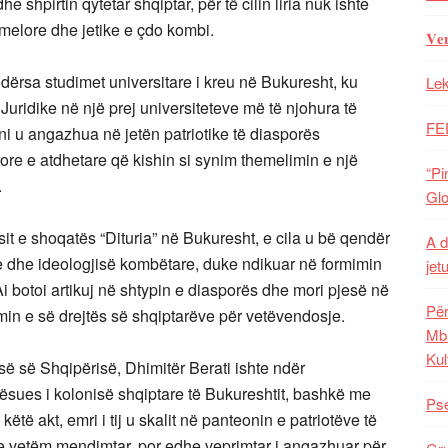
dhe shpirtin qytetar shqiptar, për
të cilin liria nuk ishte
hemelore dhe jetike e çdo kombi.
𝐕𝐞
, ndërsa studimet universitare i kreu në Bukuresht, ku
Lek
uridike në një prej universiteteve më të njohura të
FE
i u angazhua në jetën patriotike të diasporës
ore e atdhetare që kishin si synim themelimin e një
“Pi
.
Glo
sit e shoqatës “Dituria” në Bukuresht, e cila u bë qendër
A d
e dhe ideologjisë kombëtare, duke ndikuar në formimin
jet
Ai botoi artikuj në shtypin e diasporës dhe mori pjesë në
Për
min e së drejtës së shqiptarëve për vetëvendosje.
Mba
Kul
ë së Shqipërisë, Dhimitër Berati ishte ndër
qësues i kolonisë shqiptare të Bukureshtit, bashkë me
Pse
të akt, emri i tij u skalit në panteonin e patriotëve të
 vetëm mendimtar, por edhe veprimtar i angazhuar për