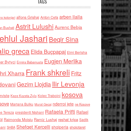
TAGS
arben llalla
alfons Grishaj
Anton Cefa
no kolonjari
Astrit Lulushi
Aurenc Bebja
an Bushati
ehlul Jashari
Beqir Sina
alip greca
Elida Buçpapaj
Elmi Berisha
Eugjen Merlika
er Bytyci
Ermira Babamusta
Frank shkreli
hri Xharra
Fritz
Ilir Levonja
Gezim Llojdia
dovani
kosova
rviste
Kolec Traboini
Keze Kozeta Zylo
sove
nderroi jete
Marjana Bulku
ne Kosove
Murat Gecaj
Rafaela Prifti
Rafael
e Tereza
presidenti Nishani
qi
Raimonda Moisiu
Ramiz Lushaj
reshat kripa
Sadik
Shefqet Kercelli
shqiperia
hani
shqiptaret
SHBA