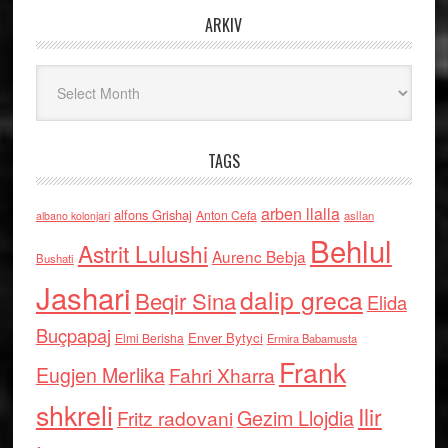
ARKIV
Arkiv
TAGS
arben llalla
alfons Grishaj
Anton Cefa
asllan
albano kolonjari
Behlul
Astrit Lulushi
Aurenc Bebja
Bushati
Jashari
dalip greca
Beqir Sina
Elida
Buçpapaj
Enver Bytyci
Elmi Berisha
Ermira Babamusta
Frank
Eugjen Merlika
Fahri Xharra
shkreli
Ilir
Gezim Llojdia
Fritz radovani