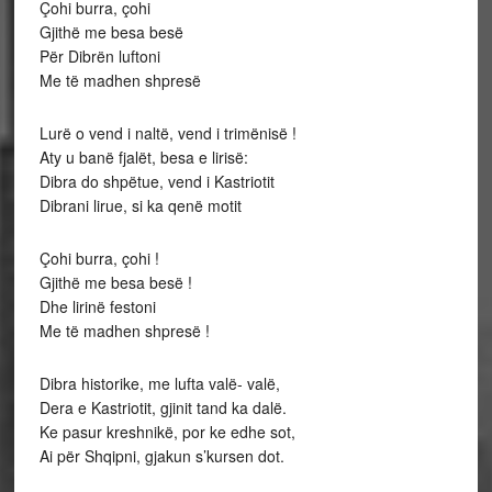
Çohi burra, çohi
Gjithë me besa besë
Për Dibrën luftoni
Me të madhen shpresë
Lurë o vend i naltë, vend i trimënisë !
Aty u banë fjalët, besa e lirisë:
Dibra do shpëtue, vend i Kastriotit
Dibrani lirue, si ka qenë motit
Çohi burra, çohi !
Gjithë me besa besë !
Dhe lirinë festoni
Me të madhen shpresë !
Dibra historike, me lufta valë- valë,
Dera e Kastriotit, gjinit tand ka dalë.
Ke pasur kreshnikë, por ke edhe sot,
Ai për Shqipni, gjakun s’kursen dot.