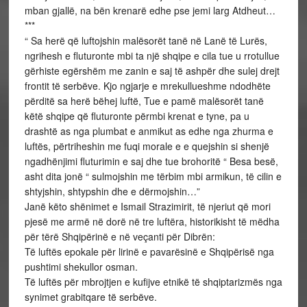
mban gjallë, na bën krenarë edhe pse jemi larg Atdheut…
***
“ Sa herë që luftojshin malësorët tanë në Lanë të Lurës,
ngrihesh e fluturonte mbi ta një shqipe e cila tue u rrotullue
gërhiste egërshëm me zanin e saj të ashpër dhe sulej drejt
frontit të serbëve. Kjo ngjarje e mrekullueshme ndodhëte
përditë sa herë bëhej luftë, Tue e pamë malësorët tanë
këtë shqipe që fluturonte përmbi krenat e tyne, pa u
drashtë as nga plumbat e anmikut as edhe nga zhurma e
luftës, përtriheshin me fuqi morale e e quejshin si shenjë
ngadhënjimi fluturimin e saj dhe tue brohoritë “ Besa besë,
asht dita jonë “ sulmojshin me tërbim mbi armikun, të cilin e
shtyjshin, shtypshin dhe e dërmojshin…”
Janë këto shënimet e Ismail Strazimirit, të njeriut që mori
pjesë me armë në dorë në tre luftëra, historikisht të mëdha
për tërë Shqipërinë e në veçanti për Dibrën:
Të luftës epokale për lirinë e pavarësinë e Shqipërisë nga
pushtimi shekullor osman.
Të luftës për mbrojtjen e kufijve etnikë të shqiptarizmës nga
synimet grabitqare të serbëve.