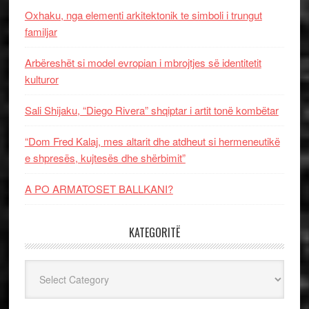
Oxhaku, nga elementi arkitektonik te simboli i trungut
familjar
Arbëreshët si model evropian i mbrojtjes së identitetit
kulturor
Sali Shijaku, “Diego Rivera” shqiptar i artit tonë kombëtar
“Dom Fred Kalaj, mes altarit dhe atdheut si hermeneutikë
e shpresës, kujtesës dhe shërbimit”
A PO ARMATOSET BALLKANI?
KATEGORITË
Kategoritë