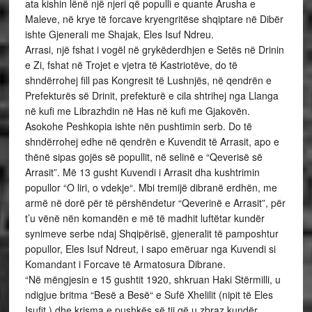
ata kishin lënë një njeri që populli e quante Arusha e
Maleve, në krye të forcave kryengritëse shqiptare në Dibër
ishte Gjenerali me Shajak, Eles Isuf Ndreu.
Arrasi, një fshat i vogël në grykëderdhjen e Setës në Drinin
e Zi, fshat në Trojet e vjetra të Kastriotëve, do të
shndërrohej fill pas Kongresit të Lushnjës, në qendrën e
Prefekturës së Drinit, prefekturë e cila shtrihej nga Llanga
në kufi me Librazhdin në Has në kufi me Gjakovën.
Asokohe Peshkopia ishte nën pushtimin serb. Do të
shndërrohej edhe në qendrën e Kuvendit të Arrasit, apo e
thënë sipas gojës së popullit, në selinë e “Qeverisë së
Arrasit”. Më 13 gusht Kuvendi i Arrasit dha kushtrimin
popullor “O liri, o vdekje“. Mbi tremijë dibranë erdhën, me
armë në dorë për të përshëndetur “Qeverinë e Arrasit”, për
t’u vënë nën komandën e më të madhit luftëtar kundër
synimeve serbe ndaj Shqipërisë, gjeneralit të pamposhtur
popullor, Eles Isuf Ndreut, i sapo emëruar nga Kuvendi si
Komandant i Forcave të Armatosura Dibrane.
“Në mëngjesin e 15 gushtit 1920, shkruan Haki Stërmilli, u
ndigjue britma “Besë a Besë“ e Sufë Xhelilit (nipit të Eles
Isufit ) dhe krisma e pushkës së tij që u zbraz kundër