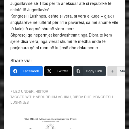
Jugosllavisë së Titos për ta aneksuar atë si republikë të
shtatë të Jugosllavisë.
Kongresi i Lushnjës, është si vera, si vera e kuqe – gjak i
shqiptarëve në luftërat për liri e pavarësi, sa më shumë vite
të kalojnë aq më shumë vlera merr.
Shpresoj që nëpërmjet këndvështrimit nga Dibra të kem
sjellë disa vlera, nga vlerat shumë të mëdha ende të
panjohura që ai ruan në kujtesë dhe dokumente.
Share via:
Facebook
Twitter
Copy Link
More
FILED UNDER:
HISTORI
TAGGED WITH:
ABDURRHIM ASHIKU
,
DIBRA DHE
,
KONGRESI I
LUSHNJES