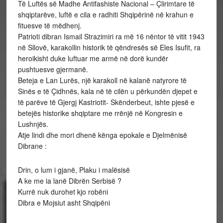
Të Luftës së Madhe Antifashiste Nacional – Çlirimtare të
shqiptarëve, luftë e cila e radhiti Shqipërinë në krahun e
fituesve të mëdhenj.
Patrioti dibran Ismail Strazimiri ra më 16 nëntor të vitit 1943
në Sllovë, karakollin historik të qëndresës së Eles Isufit, ra
heroikisht duke luftuar me armë në dorë kundër
pushtuesve gjermanë.
Beteja e Lan Lurës, një karakoll në kalanë natyrore të
Sinës e të Çidhnës, kala në të cilën u përkundën djepet e
të parëve të Gjergj Kastriotit- Skënderbeut, ishte pjesë e
betejës historike shqiptare me rrënjë në Kongresin e
Lushnjës.
Atje lindi dhe mori dhenë kënga epokale e Djelmënisë
Dibrane :
Drin, o lum i gjanë, Plaku i malësisë
A ke me ia lanë Dibrën Serbisë ?
Kurrë nuk durohet kjo robëni
Dibra e Mojsiut asht Shqipëni