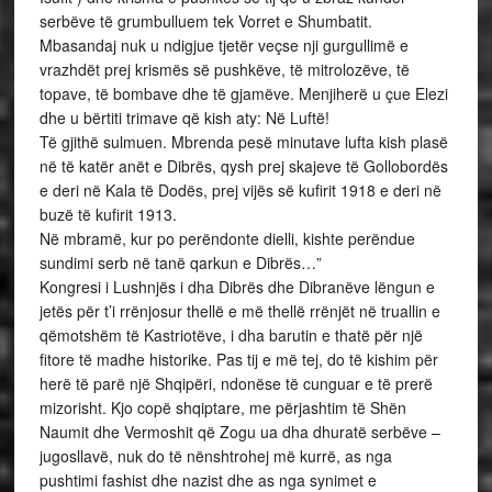
serbëve të grumbulluem tek Vorret e Shumbatit.
Mbasandaj nuk u ndigjue tjetër veçse nji gurgullimë e
vrazhdët prej krismës së pushkëve, të mitrolozëve, të
topave, të bombave dhe të gjamëve. Menjiherë u çue Elezi
dhe u bërtiti trimave që kish aty: Në Luftë!
Të gjithë sulmuen. Mbrenda pesë minutave lufta kish plasë
në të katër anët e Dibrës, qysh prej skajeve të Gollobordës
e deri në Kala të Dodës, prej vijës së kufirit 1918 e deri në
buzë të kufirit 1913.
Në mbramë, kur po perëndonte dielli, kishte perëndue
sundimi serb në tanë qarkun e Dibrës…”
Kongresi i Lushnjës i dha Dibrës dhe Dibranëve lëngun e
jetës për t’i rrënjosur thellë e më thellë rrënjët në truallin e
qëmotshëm të Kastriotëve, i dha barutin e thatë për një
fitore të madhe historike. Pas tij e më tej, do të kishim për
herë të parë një Shqipëri, ndonëse të cunguar e të prerë
mizorisht. Kjo copë shqiptare, me përjashtim të Shën
Naumit dhe Vermoshit që Zogu ua dha dhuratë serbëve –
jugosllavë, nuk do të nënshtrohej më kurrë, as nga
pushtimi fashist dhe nazist dhe as nga synimet e