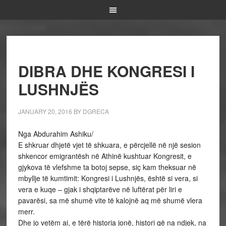
DIBRA DHE KONGRESI I
LUSHNJËS
JANUARY 20, 2016
BY
DGRECA
Nga Abdurahim Ashiku/
E shkruar dhjetë vjet të shkuara, e përcjellë në një sesion
shkencor emigrantësh në Athinë kushtuar Kongresit, e
gjykova të vlefshme ta botoj sepse, siç kam theksuar në
mbyllje të kumtimit: Kongresi i Lushnjës, është si vera, si
vera e kuqe – gjak i shqiptarëve në luftërat për liri e
pavarësi, sa më shumë vite të kalojnë aq më shumë vlera
merr.
Dhe jo vetëm ai, e tërë historia jonë, histori që na ndjek, na