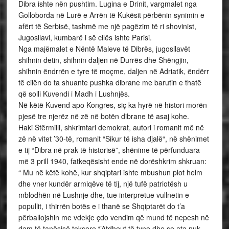
Dibra ishte nën pushtim. Lugina e Drinit, vargmalet nga
Golloborda në Lurë e Arrën të Kukësit përbënin synimin e
afërt të Serbisë, tashmë me një pagëzim të ri shovinist,
Jugosllavi, kumbarë i së cilës ishte Parisi.
Nga majëmalet e Nëntë Maleve të Dibrës, jugosllavët
shihnin detin, shihnin daljen në Durrës dhe Shëngjin,
shihnin ëndrrën e tyre të moçme, daljen në Adriatik, ëndërr
të cilën do ta shuante pushka dibrane me barutin e thatë
që solli Kuvendi i Madh i Lushnjës.
Në këtë Kuvend apo Kongres, siç ka hyrë në histori morën
pjesë tre njerëz në zë në botën dibrane të asaj kohe.
Haki Stërmilli, shkrimtari demokrat, autori i romanit më në
zë në vitet ’30-të, romanit “Sikur të isha djalë“, në shënimet
e tij “Dibra në prak të historisë”, shënime të përfunduara
më 3 prill 1940, fatkeqësisht ende në dorëshkrim shkruan:
“ Mu në këtë kohë, kur shqiptari ishte mbushun plot helm
dhe vner kundër armiqëve të tij, një tufë patriotësh u
mblodhën në Lushnje dhe, tue interpretue vullnetin e
popullit, i thirrën botës e i thanë se Shqiptarët do t’a
përballojshin me vdekje çdo vendim që mund të nepesh në
dam të tanësisë toksore t’Atdheut të tyne dhe se ata nuk