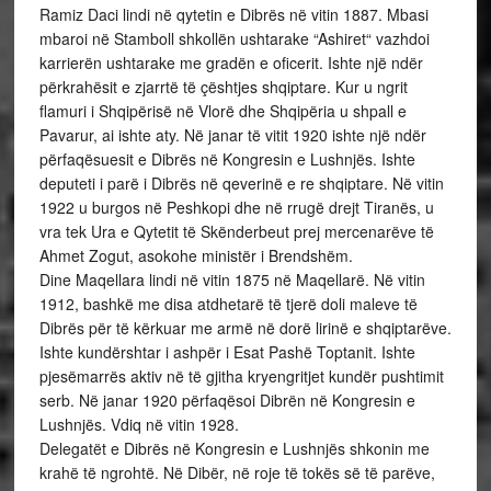
Ramiz Daci lindi në qytetin e Dibrës në vitin 1887. Mbasi
mbaroi në Stamboll shkollën ushtarake “Ashiret“ vazhdoi
karrierën ushtarake me gradën e oficerit. Ishte një ndër
përkrahësit e zjarrtë të çështjes shqiptare. Kur u ngrit
flamuri i Shqipërisë në Vlorë dhe Shqipëria u shpall e
Pavarur, ai ishte aty. Në janar të vitit 1920 ishte një ndër
përfaqësuesit e Dibrës në Kongresin e Lushnjës. Ishte
deputeti i parë i Dibrës në qeverinë e re shqiptare. Në vitin
1922 u burgos në Peshkopi dhe në rrugë drejt Tiranës, u
vra tek Ura e Qytetit të Skënderbeut prej mercenarëve të
Ahmet Zogut, asokohe ministër i Brendshëm.
Dine Maqellara lindi në vitin 1875 në Maqellarë. Në vitin
1912, bashkë me disa atdhetarë të tjerë doli maleve të
Dibrës për të kërkuar me armë në dorë lirinë e shqiptarëve.
Ishte kundërshtar i ashpër i Esat Pashë Toptanit. Ishte
pjesëmarrës aktiv në të gjitha kryengritjet kundër pushtimit
serb. Në janar 1920 përfaqësoi Dibrën në Kongresin e
Lushnjës. Vdiq në vitin 1928.
Delegatët e Dibrës në Kongresin e Lushnjës shkonin me
krahë të ngrohtë. Në Dibër, në roje të tokës së të parëve,