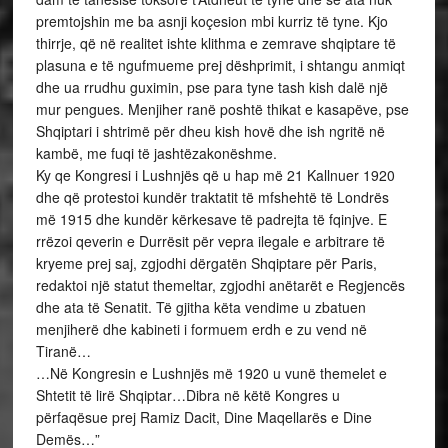
premtojshin me ba asnji koçesion mbi kurriz të tyne. Kjo
thirrje, që në realitet ishte klithma e zemrave shqiptare të
plasuna e të ngufmueme prej dëshprimit, i shtangu anmiqt
dhe ua rrudhu guximin, pse para tyne tash kish dalë një
mur pengues. Menjiher ranë poshtë thikat e kasapëve, pse
Shqiptari i shtrimë për dheu kish hovë dhe ish ngritë në
kambë, me fuqi të jashtëzakonëshme.
Ky qe Kongresi i Lushnjës që u hap më 21 Kallnuer 1920
dhe që protestoi kundër traktatit të mfshehtë të Londrës
më 1915 dhe kundër kërkesave të padrejta të fqinjve. E
rrëzoi qeverin e Durrësit për vepra ilegale e arbitrare të
kryeme prej saj, zgjodhi dërgatën Shqiptare për Paris,
redaktoi një statut themeltar, zgjodhi anëtarët e Regjencës
dhe ata të Senatit. Të gjitha këta vendime u zbatuen
menjiherë dhe kabineti i formuem erdh e zu vend në
Tiranë…
…Në Kongresin e Lushnjës më 1920 u vunë themelet e
Shtetit të lirë Shqiptar…Dibra në këtë Kongres u
përfaqësue prej Ramiz Dacit, Dine Maqellarës e Dine
Demës…”