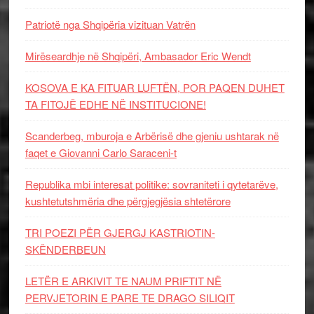
Patriotë nga Shqipëria vizituan Vatrën
Mirëseardhje në Shqipëri, Ambasador Eric Wendt
KOSOVA E KA FITUAR LUFTËN, POR PAQEN DUHET
TA FITOJË EDHE NË INSTITUCIONE!
Scanderbeg, mburoja e Arbërisë dhe gjeniu ushtarak në
faqet e Giovanni Carlo Saraceni-t
Republika mbi interesat politike: sovraniteti i qytetarëve,
kushtetutshmëria dhe përgjegjësia shtetërore
TRI POEZI PËR GJERGJ KASTRIOTIN-
SKËNDERBEUN
LETËR E ARKIVIT TE NAUM PRIFTIT NË
PERVJETORIN E PARE TE DRAGO SILIQIT