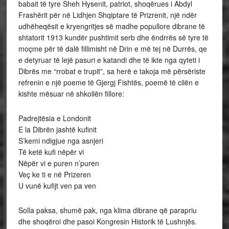
babait të tyre Sheh Hysenit, patriot, shoqërues i Abdyl
Frashërit për në Lidhjen Shqiptare të Prizrenit, një ndër
udhëheqësit e kryengritjes së madhe popullore dibrane të
shtatorit 1913 kundër pushtimit serb dhe ëndrrës së tyre të
moçme për të dalë fillimisht në Drin e më tej në Durrës, qe
e detyruar të lejë pasuri e katandi dhe të ikte nga qyteti i
Dibrës me “rrobat e trupit”, sa herë e takoja më përsëriste
refrenin e një poeme të Gjergj Fishtës, poemë të cilën e
kishte mësuar në shkollën fillore:
Padrejtësia e Londonit
E la Dibrën jashtë kufinit
S’kemi ndigjue nga asnjeri
Të ketë kufi nëpër vi
Nëpër vi e puren n’puren
Veç ke ti e në Prizeren
U vunë kufijt ven pa ven
Solla paksa, shumë pak, nga klima dibrane që parapriu
dhe shoqëroi dhe pasoi Kongresin Historik të Lushnjës.