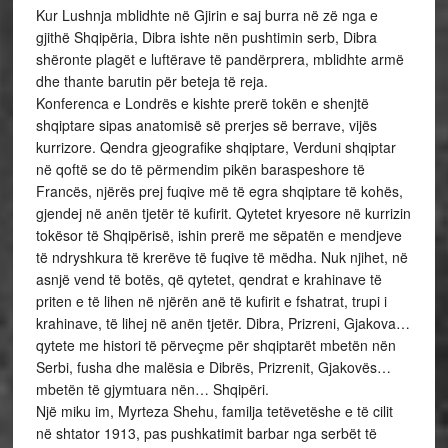
Kur Lushnja mblidhte në Gjirin e saj burra në zë nga e
gjithë Shqipëria, Dibra ishte nën pushtimin serb, Dibra
shëronte plagët e luftërave të pandërprera, mblidhte armë
dhe thante barutin për beteja të reja.
Konferenca e Londrës e kishte prerë tokën e shenjtë
shqiptare sipas anatomisë së prerjes së berrave, vijës
kurrizore. Qendra gjeografike shqiptare, Verduni shqiptar
në qoftë se do të përmendim pikën baraspeshore të
Francës, njërës prej fuqive më të egra shqiptare të kohës,
gjendej në anën tjetër të kufirit. Qytetet kryesore në kurrizin
tokësor të Shqipërisë, ishin prerë me sëpatën e mendjeve
të ndryshkura të krerëve të fuqive të mëdha. Nuk njihet, në
asnjë vend të botës, që qytetet, qendrat e krahinave të
priten e të lihen në njërën anë të kufirit e fshatrat, trupi i
krahinave, të lihej në anën tjetër. Dibra, Prizreni, Gjakova…
qytete me histori të përveçme për shqiptarët mbetën nën
Serbi, fusha dhe malësia e Dibrës, Prizrenit, Gjakovës…
mbetën të gjymtuara nën… Shqipëri.
Një miku im, Myrteza Shehu, familja tetëvetëshe e të cilit
në shtator 1913, pas pushkatimit barbar nga serbët të