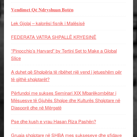
𝐕𝐞𝐧𝐝𝐢𝐦𝐞𝐭 𝐐𝐞̈ 𝐍𝐝𝐫𝐲𝐬𝐡𝐮𝐚𝐧 𝐁𝐨𝐭𝐞̈𝐧
Lek Gjolaj – kalorësi fisnik i Malësisë
FEDERATA VATRA SHPALLË KRYESINË
“Pinocchio’s Harvard” by Tertini Set to Make a Global
Slice
A duhet që Shqipëria të ribëhet një vend i jetueshëm për
të gjithë shqiptarët?
Përfundoi me sukses Seminari XIX Mbarëkombëtar i
Mësuesve të Gjuhës Shqipe dhe Kulturës Shqiptare në
Diasporë dhe në Mërgatë
Pse dhe kush e vrau Hasan Riza Pashën?
Gruaja shqiptare në SHBA mes sukseseve dhe sfidave