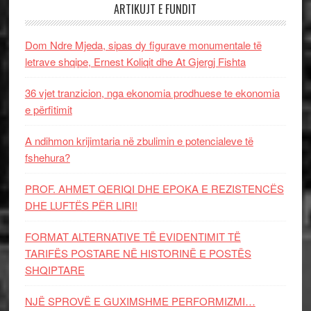
ARTIKUJT E FUNDIT
Dom Ndre Mjeda, sipas dy figurave monumentale të
letrave shqipe, Ernest Koliqit dhe At Gjergj Fishta
36 vjet tranzicion, nga ekonomia prodhuese te ekonomia
e përfitimit
A ndihmon krijimtaria në zbulimin e potencialeve të
fshehura?
PROF. AHMET QERIQI DHE EPOKA E REZISTENCЁS
DHE LUFTЁS PЁR LIRI!
FORMAT ALTERNATIVE TË EVIDENTIMIT TË
TARIFËS POSTARE NË HISTORINË E POSTËS
SHQIPTARE
NJË SPROVË E GUXIMSHME PERFORMIZMI…