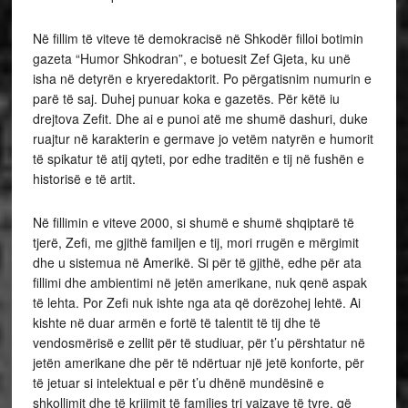
Në fillim të viteve të demokracisë në Shkodër filloi botimin
gazeta “Humor Shkodran”, e botuesit Zef Gjeta, ku unë
isha në detyrën e kryeredaktorit. Po përgatisnim numurin e
parë të saj. Duhej punuar koka e gazetës. Për këtë iu
drejtova Zefit. Dhe ai e punoi atë me shumë dashuri, duke
ruajtur në karakterin e germave jo vetëm natyrën e humorit
të spikatur të atij qyteti, por edhe traditën e tij në fushën e
historisë e të artit.
Në fillimin e viteve 2000, si shumë e shumë shqiptarë të
tjerë, Zefi, me gjithë familjen e tij, mori rrugën e mërgimit
dhe u sistemua në Amerikë. Si për të gjithë, edhe për ata
fillimi dhe ambientimi në jetën amerikane, nuk qenë aspak
të lehta. Por Zefi nuk ishte nga ata që dorëzohej lehtë. Ai
kishte në duar armën e fortë të talentit të tij dhe të
vendosmërisë e zellit për të studiuar, për t’u përshtatur në
jetën amerikane dhe për të ndërtuar një jetë konforte, për
të jetuar si intelektual e për t’u dhënë mundësinë e
shkollimit dhe të krijimit të familjes tri vajzave të tyre, që