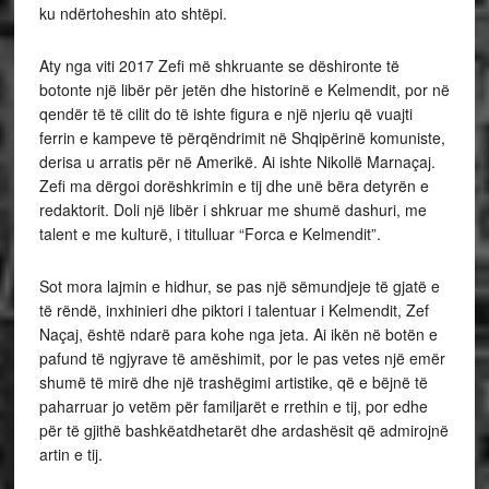
ku ndërtoheshin ato shtëpi.
Aty nga viti 2017 Zefi më shkruante se dëshironte të
botonte një libër për jetën dhe historinë e Kelmendit, por në
qendër të të cilit do të ishte figura e një njeriu që vuajti
ferrin e kampeve të përqëndrimit në Shqipërinë komuniste,
derisa u arratis për në Amerikë. Ai ishte Nikollë Marnaçaj.
Zefi ma dërgoi dorëshkrimin e tij dhe unë bëra detyrën e
redaktorit. Doli një libër i shkruar me shumë dashuri, me
talent e me kulturë, i titulluar “Forca e Kelmendit”.
Sot mora lajmin e hidhur, se pas një sëmundjeje të gjatë e
të rëndë, inxhinieri dhe piktori i talentuar i Kelmendit, Zef
Naçaj, është ndarë para kohe nga jeta. Ai ikën në botën e
pafund të ngjyrave të amëshimit, por le pas vetes një emër
shumë të mirë dhe një trashëgimi artistike, që e bëjnë të
paharruar jo vetëm për familjarët e rrethin e tij, por edhe
për të gjithë bashkëatdhetarët dhe ardashësit që admirojnë
artin e tij.