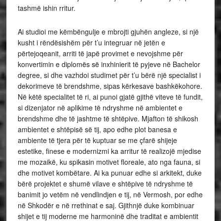
tashmë ishin rritur.
Ai studioi me këmbëngulje e mbrojti gjuhën angleze, si një
kusht i rëndësishëm për t’u integruar në jetën e
përtejoqeanit, arriti të japë provimet e nevojshme për
konvertimin e diplomës së inxhinierit të pyjeve në Bachelor
degree, si dhe vazhdoi studimet për t’u bërë një specialist i
dekorimeve të brendshme, sipas kërkesave bashkëkohore.
Në këtë specialitet të ri, ai punoi gjatë gjithë viteve të fundit,
si dizenjator në aplikime të ndryshme në ambientet e
brendshme dhe të jashtme të shtëpive. Mjafton të shikosh
ambientet e shtëpisë së tij, apo edhe plot banesa e
ambiente të tjera për të kuptuar se me çfarë shijeje
estetike, finese e modernizmi ka arritur të realizojë mjedise
me mozaikë, ku spikasin motivet floreale, ato nga fauna, si
dhe motivet kombëtare. Ai ka punuar edhe si arkitekt, duke
bërë projektet e shumë vilave e shtëpive të ndryshme të
banimit jo vetëm në vendlindjen e tij, në Vermosh, por edhe
në Shkodër e në rrethinat e saj. Gjithnjë duke kombinuar
shijet e tij moderne me harmoninë dhe traditat e ambientit