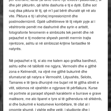
dhe për pikturën, që ishte dashuria e tij e dytë. Edhe sot
ruaj disa piktura të tij, që m’i pat bërë dhuratë që në ato
vite. Piktura e tij i afrohej impresionizmit dhe
postmodernizmit. Gjatë udhëtimeve të tij nëpër pyje ai i
vështronte pemët me dashurinë dhe syrin e artistit,
fotografonte fenomenin e simbiozës tek pemët dhe në
pejsazhet e tij moderne shpesh pemët merrnin trajta
njerëzore, ashtu si në simbiozat-krijime fantastike të
natyrës.
Në pejsazhet e tij, si ato me kalem apo grafika bardhezi,
ashtu edhe në tabllotë me ngjyra, Vermoshi dhe e gjithë
zona e Kelmendit, na vijnë me gjithë bukurinë dhe
sfumaturat që natyra e Vermoshit, Lëpushës, Selcës,
Tamares e të tjera dhurojnë me bujari në të gjitha stinët e
vitit, sidomos në vjeshtën e ngjyrave të përflakura. Kurse
në portrete ai paraqet shpesh karakterin e burrave e grave
malësore, me ato tiparet e tyre si të gdhendura në shkëmb,
si dhe bukurinë e kostumeve kombëtare, të cilat ai i
çmomte shumë, i vishte edhe vetë, i studionte dhe i