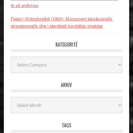
të së ardhmes
Fjalori i Kristoforidhit (1904): Monument leksikografik,
etnogjeografik dhe i identitetit kombëtar shqiptar
KATEGORITË
Kategoritë
ARKIV
Arkiv
TAGS