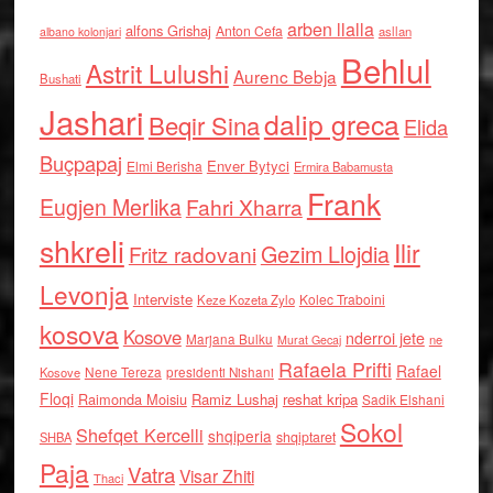
arben llalla
alfons Grishaj
Anton Cefa
asllan
albano kolonjari
Behlul
Astrit Lulushi
Aurenc Bebja
Bushati
Jashari
dalip greca
Beqir Sina
Elida
Buçpapaj
Enver Bytyci
Elmi Berisha
Ermira Babamusta
Frank
Eugjen Merlika
Fahri Xharra
shkreli
Ilir
Gezim Llojdia
Fritz radovani
Levonja
Interviste
Kolec Traboini
Keze Kozeta Zylo
kosova
Kosove
nderroi jete
Marjana Bulku
ne
Murat Gecaj
Rafaela Prifti
Rafael
Nene Tereza
Kosove
presidenti Nishani
Floqi
Raimonda Moisiu
Ramiz Lushaj
reshat kripa
Sadik Elshani
Sokol
Shefqet Kercelli
shqiperia
shqiptaret
SHBA
Paja
Vatra
Visar Zhiti
Thaci