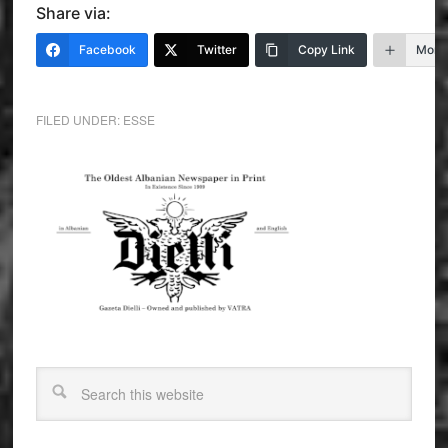
Share via:
Facebook
Twitter
Copy Link
More
FILED UNDER:
ESSE