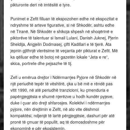
pikturonte deri në imtësitë e tyre.
Punimet e Zefit filluan të ekspozohen edhe në ekspozitat e
ndryshme të arteve figurative, si në Shkodër, ashtu edhe
në Tiranë. Në Shkodër e shikoja shpesh në shoqërinë e
piktorëve të talentuar si Ismail Lulani, Danish Juknej, Pjerin
Sheldija, Angjelin Dodmasej, çifti Kadillari e të tjerë. Ata
jepnin gjithnjë vlerësime të veçanta për pikturat e Zefit. Më
ka qëlluar edhe të botoj në gazetën lokale “Jeta e re”,
skica, portrete dhe pejsazhe të tij.
Zefi u emërua drejtor i Ndërmarrjes Pyjore në Shkodër në
një periudhë tepër të vështirë, çka u bë më e rëndë pas
vitit 1990, në atë periudhë tranzicioni, ku çmenduria e
papërgjegjësia e shumë njerëzve u hodh kundër pyjeve,
duke i çuar ato drejt shfarosjes. Kolektivi i ndërmarrjes
pyjore, nën drejtimin e Zefit, në ato vite dëshmoi
kompaktësi, ndjenjë të lartë përgjegjësie, dashuri për atë
pronë të çmuar të popullit, aq të domosdoshme për
ekonominë e për ekosistemin.