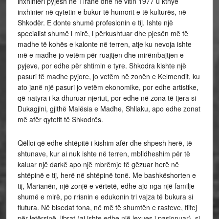
inxhinieri pyjesh në Tiranë dhe në vitin 1977 u kthye
inxhinier në qytetin e bukur të humorit e të kulturës, në
Shkodër. E donte shumë profesionin e tij. Ishte një
specialist shumë i mirë, i përkushtuar dhe pjesën më të
madhe të kohës e kalonte në terren, atje ku nevoja ishte
më e madhe jo vetëm për ruajtjen dhe mirëmbajtjen e
pyjeve, por edhe për shtimin e tyre. Shkodra kishte një
pasuri të madhe pyjore, jo vetëm në zonën e Kelmendit, ku
ato janë një pasuri jo vetëm ekonomike, por edhe artistike,
që natyra i ka dhuruar njeriut, por edhe në zona të tjera si
Dukagjini, gjithë Malësia e Madhe, Shllaku, apo edhe zonat
më afër qytetit të Shkodrës.
Qëlloi që edhe shtëpitë i kishim afër dhe shpesh herë, të
shtunave, kur ai nuk ishte në terren, mblidheshim për të
kaluar një darkë apo një mbrëmje të gëzuar herë në
shtëpinë e tij, herë në shtëpinë tonë. Me bashkëshorten e
tij, Marianën, një zonjë e vërtetë, edhe ajo nga një familje
shumë e mirë, po rrisnin e edukonin tri vajza të bukura si
flutura. Në bisedat tona, në më të shumtën e rasteve, flitej
për letërsinë, librat (ai ishte edhe një lexues i pasionuar), si