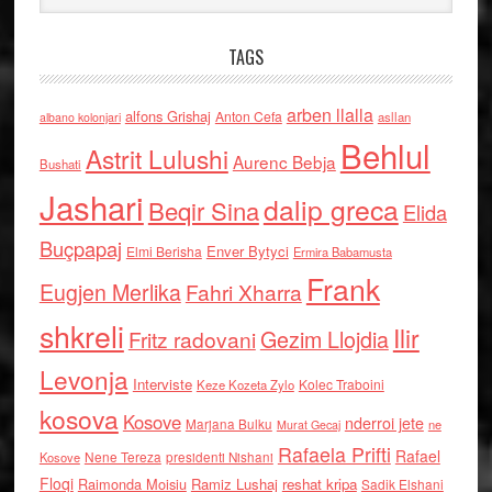
TAGS
arben llalla
alfons Grishaj
Anton Cefa
asllan
albano kolonjari
Behlul
Astrit Lulushi
Aurenc Bebja
Bushati
Jashari
dalip greca
Beqir Sina
Elida
Buçpapaj
Enver Bytyci
Elmi Berisha
Ermira Babamusta
Frank
Eugjen Merlika
Fahri Xharra
shkreli
Ilir
Gezim Llojdia
Fritz radovani
Levonja
Interviste
Kolec Traboini
Keze Kozeta Zylo
kosova
Kosove
nderroi jete
Marjana Bulku
ne
Murat Gecaj
Rafaela Prifti
Rafael
Nene Tereza
Kosove
presidenti Nishani
Floqi
Raimonda Moisiu
Ramiz Lushaj
reshat kripa
Sadik Elshani