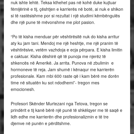
nuk ishte lehtë. Teksa kthehet pas në kohë duke kujtuar
fëmijërinë e tij, çështjen e karrierës në botë, ai nuk e shikon
si të rastësishme por si rezultat i një studimi këmbëngulës
dhe një pune të mëvonshme me plot pasion.
“Po të kisha menduar për vështirësitë nuk do kisha arritur
aty ku jam tani. Mendoj me një heshtje, me një pranim të
vështirësive, vetëm vazhdoja e ecja përpara. E kisha limitin
e caktuar. Kisha dëshirë që të punoja me njerëz të
shkencës në Amerikë. Ja arrita. Punova në zbulimin e
hormoneve të reja. Jam shumë i kënaqur me karrierën
profesionale. Kam mbi 600 raste që i kam bërë me dorën
time në situatën ku sot ndodhemi”- tregon mes
emocionesh.
Profesori Skënder Murtezani nga Tetova, tregon se
prindërit e tij kanë bërë një punë të shkëlqyer me të saqë e
lidh edhe me karrierën dhe profesionalizmin e të tre
djemve në punën e përditshme.