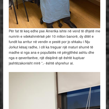
Për fat të keq edhe pse Amerika ishte në vend të dhjetë me
numrin e vdekshmërisë për 10 milion banorë, dy ditët e
fundit ka arritur në vendin e pestë por jo shkaku i Nju
Jorkut kësaj radhe, i cili ka treguar një maturi shumë të
madhe si nga ana e popullatës në përgjithësi ashtu dhe
nga e qeveritarëve, një disiplinë që është kuptuar
jashtëzakonisht mirë ”,- është shprehur ai.