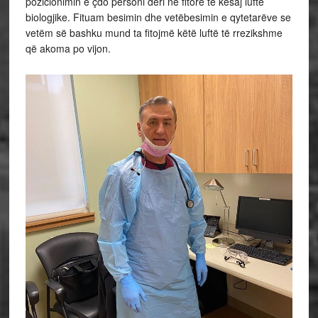
pozicionimin e çdo personi deri në fitore të kësaj lufte
biologjike. Fituam besimin dhe vetëbesimin e qytetarëve se
vetëm së bashku mund ta fitojmë këtë luftë të rrezikshme
që akoma po vijon.