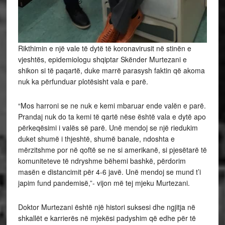
Rikthimin e një vale të dytë të koronavirusit në stinën e
vjeshtës, epidemiologu shqiptar Skënder Murtezani e
shikon si të paqartë, duke marrë parasysh faktin që akoma
nuk ka përfunduar plotësisht vala e parë.
“Mos harroni se ne nuk e kemi mbaruar ende valën e parë.
Prandaj nuk do ta kemi të qartë nëse është vala e dytë apo
përkeqësimi i valës së parë. Unë mendoj se një riedukim
duket shumë i thjeshtë, shumë banale, ndoshta e
mërzitshme por në qoftë se ne si amerikanë, si pjesëtarë të
komuniteteve të ndryshme bëhemi bashkë, përdorim
masën e distancimit për 4-6 javë. Unë mendoj se mund t’i
japim fund pandemisë,”- vijon më tej mjeku Murtezani.
Doktor Murtezani është një histori suksesi dhe ngjitja në
shkallët e karrierës në mjekësi padyshim që edhe për të