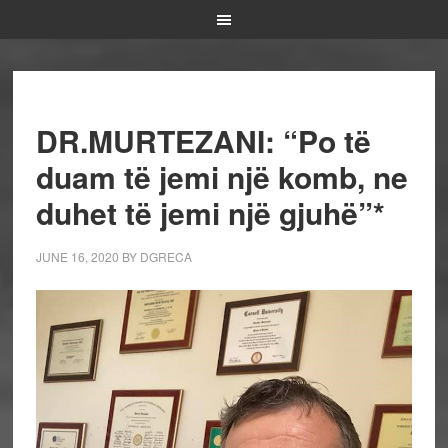
DR.MURTEZANI: “Po të
duam të jemi një komb, ne
duhet të jemi një gjuhë”*
JUNE 16, 2020
BY
DGRECA