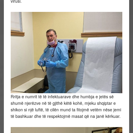
virusi.
Rritja e numrit të të infektuarave dhe humbja e jetës së
shumë njerëzve në të gjithë këtë kohë, mjeku shqiptar e
shikon si një luftë, të cilën mund ta fitojmë vetëm nëse jemi
të bashkuar dhe të respektojmë masat që na janë kërkuar.