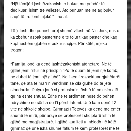
“Një fëmijëri jashtëzakonisht e bukur, me prindër të
dedikuar. Ishim tre vëllezër. Ato punuan me ne aq bukur
saqë të tre jemi mjekë,”- tha ai.
Të jetosh dhe punosh prej shumë vitesh në Nju Jork, nuk e
ka zbehur aspak pastërtinë e të folurit kaq pastër dhe kaq
kuptueshëm gjuhën e bukur shqipe. Për këtë, mjeku
tregon:
“Familja jonë ka qenë jashtëzakonisht atdhetare. Ne të
gjithë jemi rritur në principin “Po të duam të jemi një komb,
ne duhet të jemi një gjuhë”. Ne i kemi respektuar gjuhëtarët
tanë, që ata të marrin vendimin se cila gjuhë do të jetë
standarde. Detyra jonë si profesionist është të ndjekim atë
që na është shtuar. Edhe në të ardhmen nëse do bëhen
ndryshime ne sërish do t’i përshtatemi. Unë kam qenë 12
vite në shkollë shqipe. Gjimnazi i Tetovës ka qenë me emër
shumë të mirë, për arsye se profesorët shqiptarë ishin të
gjithë me magjistraturë. I gjithë kualiteti u mblodh në këtë
gjimnaz që unë isha shumë fatlum të kem profesorët më të