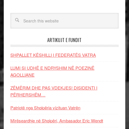
ARTIKUJT E FUNDIT
SHPALLET KËSHILLI I FEDERATËS VATRA
LUMI SI UDHË E NDRYSHIM NË POEZINË
AGOLLIANE
ZËMËRIM DHE PAS VDEKJES! DISIDENTI I
PËRHERSHËM…
Patriotë nga Shqipëria vizituan Vatrën
Mirëseardhje në Shqipëri, Ambasador Eric Wendt