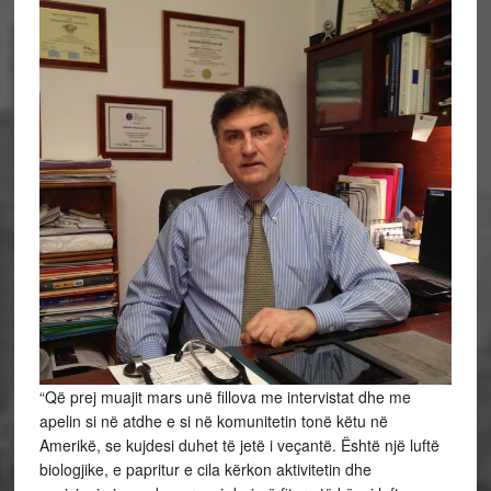
“Që prej muajit mars unë fillova me intervistat dhe me
apelin si në atdhe e si në komunitetin tonë këtu në
Amerikë, se kujdesi duhet të jetë i veçantë. Është një luftë
biologjike, e papritur e cila kërkon aktivitetin dhe