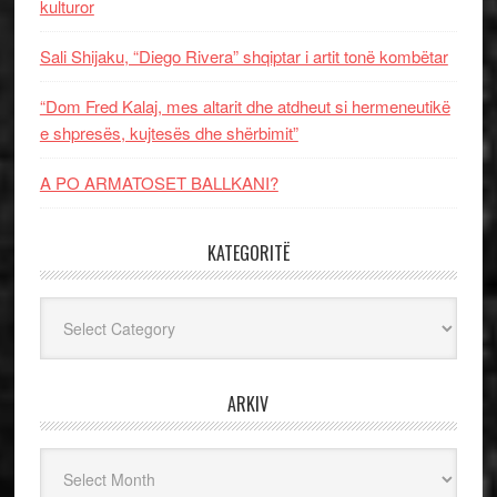
kulturor
Sali Shijaku, “Diego Rivera” shqiptar i artit tonë kombëtar
“Dom Fred Kalaj, mes altarit dhe atdheut si hermeneutikë
e shpresës, kujtesës dhe shërbimit”
A PO ARMATOSET BALLKANI?
KATEGORITË
Kategoritë
ARKIV
Arkiv