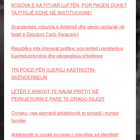
KOSOVA E KA FITUAR LUFTËN, POR PAQEN DUHET
TA FITOJË EDHE NË INSTITUCIONE!
Scanderbeg, mburoja e Arbërisë dhe gjeniu ushtarak në
faqet e Giovanni Carlo Saraceni-t
Republika mbi interesat politike: sovraniteti i qytetarëve,
kushtetutshmëria dhe përgjegjësia shtetërore
TRI POEZI PËR GJERGJ KASTRIOTIN-
SKËNDERBEUN
LETËR E ARKIVIT TE NAUM PRIFTIT NË
PERVJETORIN E PARE TE DRAGO SILIQIT
Oxhaku, nga elementi arkitektonik te simboli i trungut
familjar
Arbëreshët si model evropian i mbrojtjes së identitetit