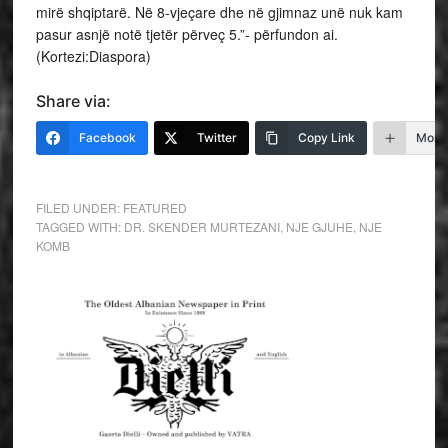
mirë shqiptarë. Në 8-vjeçare dhe në gjimnaz unë nuk kam
pasur asnjë notë tjetër përveç 5.”- përfundon ai.
(Kortezi:Diaspora)
Share via:
Facebook
Twitter
Copy Link
More
FILED UNDER:
FEATURED
TAGGED WITH:
DR. SKENDER MURTEZANI
,
NJE GJUHE
,
NJE
KOMB