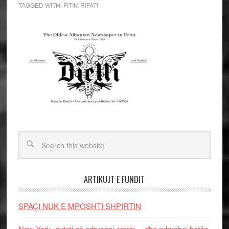
TAGGED WITH:
FITIM RIFATI
ARTIKUJT E FUNDIT
SPAÇI NUK E MPOSHTI SHPIRTIN
New York, qyteti që ndryshoi emrin… dhe ndryshoi botën