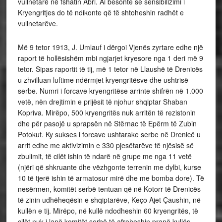
vullnetarë në fshatin Abri. Ai besonte se sensibilizimi i
Kryengritjes do të ndikonte që të shtoheshin radhët e
vullnetarëve.
Më 9 tetor 1913, J. Umlauf i dërgoi Vjenës zyrtare edhe një
raport të hollësishëm mbi ngjarjet kryesore nga 1 deri më 9
tetor. Sipas raportit të tij, më 1 tetor në Llaushë të Drenicës
u zhvilluan luftime ndërmjet kryengritësve dhe ushtrisë
serbe. Numri i forcave kryengritëse arrinte shifrën në 1.000
vetë, nën drejtimin e prijësit të njohur shqiptar Shaban
Kopriva. Mirëpo, 500 kryengritës nuk arritën të rezistonin
dhe për pasojë u sprapsën në Stërnac të Epërm të Zubin
Potokut. Ky sukses i forcave ushtarake serbe në Drenicë u
arrit edhe me aktivizimin e 330 pjesëtarëve të njësisë së
zbulimit, të cilët ishin të ndarë në grupe me nga 11 vetë
(njëri që shkruante dhe vëzhgonte terrenin me dylbi, kurse
10 të tjerë ishin të armatosur mirë dhe me bomba dore). Të
nesërmen, komitët serbë tentuan që në Kotorr të Drenicës
të zinin udhëheqësin e shqiptarëve, Keço Ajet Çaushin, në
kullën e tij. Mirëpo, në kullë ndodheshin 60 kryengritës, të
cilët nuk i lanë komitët serbë të afroheshin pranë kullës,