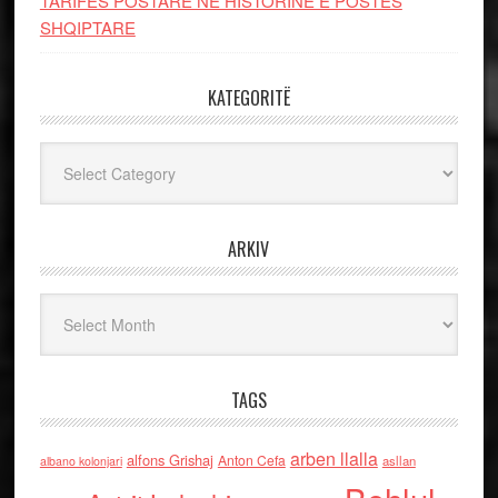
TARIFËS POSTARE NË HISTORINË E POSTËS
SHQIPTARE
KATEGORITË
Kategoritë
ARKIV
Arkiv
TAGS
arben llalla
alfons Grishaj
Anton Cefa
asllan
albano kolonjari