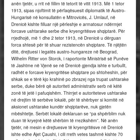
anën tjetër, u rrit në fillim të tetorit të vitit 1913. Më 1 tetor
1913, sipas njoftimit të përfaqësuesit diplomatik të Austro-
Hungarisë në konsullatën e Mitrovicës, J. Umlauf, në
Drenicë kishte filluar një përleshje e armatosur ndërmjet
forcave ushtarake serbe dhe kryengritësve shqiptarë. Për
rrjedhojë, më 1 dhe 2 tetor 1913, në Drenicë u dërguan
forca shtesë për të shuar rezistencën shqiptare. Të njëjtën
ditë, drejtuesi i legatës austro-hungareze në Beograd,
Wilhelm Ritter von Storck, i raportonte Ministrisë së Punëve
të Jashtme në Vjenë se në Drenicë gjendja ishte e turbullt,
radhët e forcave kryengritëse shqiptare po shtoheshin, për
shkak se e tërë kjo krahinë po zbrazej nga trupat ushtarake
serbe, duke bërë që autoriteti administrativ serb në këtë
zonë të jetë i pafuqishëm. Thirrjet e autoriteteve ushtarake
në drejtim të serbëve lokalë, për të shërbyer si komitë në
aksionet ushtarake kundër shqiptarëve, nuk gjetën
mbështetje. Serbët lokalë deklaruan se “pa shpërblim nuk
duan të kryejnë këtë shërbim të rrezikshëm”. Në anën
tjetër, në mesin e drejtuesve të kryengritësve në Drenicë
ishte edhe Ajet Çaushi, i cili rreth vetes tashmë kishte 70