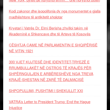
Kodi zakonor dhe isopolifonia dy nga monumentet e gjalla
madhështore të antikitetit shqiptar
Kryetari i Vatrës Dr. Elmi Berisha zhvilloi takim në
Akademinë e Shkencave dhe të Arteve të Kosovës
ÇËSHTJA ÇAME NË PARLAMENTIN E SHQIPËRISË
NË VITIN 1921
300 VJET KUJTESË DHE IDENTITET-TRYEZË E
RRUMBULLAKËT NË OSTROS TË KRAJËS PËR
SHPËRNGULJEN E ARBËRESHËVE NGA TREVA
KRAJË-SHESTAN NË ZARË TË DALMACISË
SHPOPULLIMI, PUSHTIMI I SHEKULLIT XXI
VATRA’s Letter to President Trump: End the Hague
Injustice