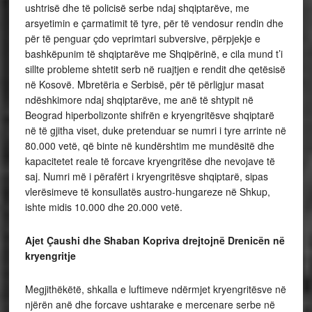
ushtrisë dhe të policisë serbe ndaj shqiptarëve, me
arsyetimin e çarmatimit të tyre, për të vendosur rendin dhe
për të penguar çdo veprimtari subversive, përpjekje e
bashkëpunim të shqiptarëve me Shqipërinë, e cila mund t’i
sillte probleme shtetit serb në ruajtjen e rendit dhe qetësisë
në Kosovë. Mbretëria e Serbisë, për të përligjur masat
ndëshkimore ndaj shqiptarëve, me anë të shtypit në
Beograd hiperbolizonte shifrën e kryengritësve shqiptarë
në të gjitha viset, duke pretenduar se numri i tyre arrinte në
80.000 vetë, që binte në kundërshtim me mundësitë dhe
kapacitetet reale të forcave kryengritëse dhe nevojave të
saj. Numri më i përafërt i kryengritësve shqiptarë, sipas
vlerësimeve të konsullatës austro-hungareze në Shkup,
ishte midis 10.000 dhe 20.000 vetë.
Ajet Çaushi dhe Shaban Kopriva drejtojnë Drenicën në
kryengritje
Megjithëkëtë, shkalla e luftimeve ndërmjet kryengritësve në
njërën anë dhe forcave ushtarake e mercenare serbe në