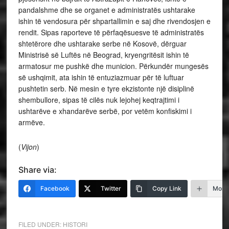
pandalshme dhe se organet e administratës ushtarake
ishin të vendosura për shpartallimin e saj dhe rivendosjen e
rendit. Sipas raporteve të përfaqësuesve të administratës
shtetërore dhe ushtarake serbe në Kosovë, dërguar
Ministrisë së Luftës në Beograd, kryengritësit ishin të
armatosur me pushkë dhe municion. Përkundër mungesës
së ushqimit, ata ishin të entuziazmuar për të luftuar
pushtetin serb. Në mesin e tyre ekzistonte një disiplinë
shembullore, sipas të cilës nuk lejohej keqtrajtimi i
ushtarëve e xhandarëve serbë, por vetëm konfiskimi i
armëve.
(
Vijon
)
Share via:
Facebook
Twitter
Copy Link
More
FILED UNDER:
HISTORI