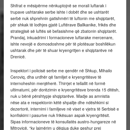
Shifrat e mësipërme nënkuptojnë se morali luftarak i
trupave ushtarake serbe ishte i dobët dhe se ushtarët
serbë nuk shprehnin gatishmëri të luftonin me shqiptarët,
për shkak të lodhjes gjatë Luftërave Ballkanike, frikës dhe
strategjisë së luftës së befasishme që zbatonin shqiptarët.
Prandaj, inkuadrimi i formacioneve luftarake mercenare,
ishte nevojë e domosdoshme për të plotësuar boshllëkun
ushtarak dhe për të shuar kryengritjen e shqiptarëve në
Drenicë.
Inspektori i policisë serbe me qendër në Shkup, Mihailo
Ceroviq, dha urdhër që familjet e kryengritësve të
internoheshin menjëherë. Thirrjet e tellallit në formë
ultimatumi, për dorëzimin e kryengritësve brenda 15 ditësh,
nuk u bënë përshtypje shqiptarëve. Madje as amnistia
nëse ata e respektonin këtë shpallje dhe ndëshkimi si
dezertorë, internimi i familjeve në viset e vjetra të Serbisë e
konfiskimi i pasurive nuk frikësuan aspak kryengritësit.
Sipas informacioneve të konsullatës austro-hungareze në
Mitrovicë, “ky lajmërim u dëgjua duke qeshur prej