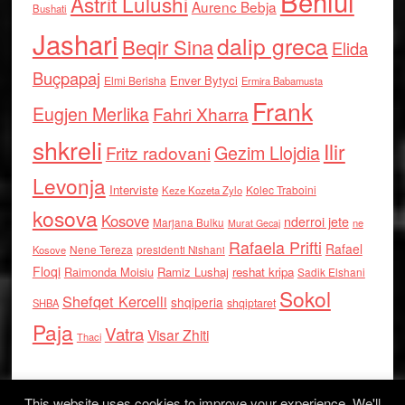
Behlul
Astrit Lulushi
Aurenc Bebja
Bushati
Jashari
dalip greca
Beqir Sina
Elida
Buçpapaj
Enver Bytyci
Elmi Berisha
Ermira Babamusta
Frank
Eugjen Merlika
Fahri Xharra
shkreli
Ilir
Gezim Llojdia
Fritz radovani
Levonja
Interviste
Kolec Traboini
Keze Kozeta Zylo
kosova
Kosove
nderroi jete
Marjana Bulku
ne
Murat Gecaj
Rafaela Prifti
Rafael
Nene Tereza
Kosove
presidenti Nishani
Floqi
Raimonda Moisiu
Ramiz Lushaj
reshat kripa
Sadik Elshani
Sokol
Shefqet Kercelli
shqiperia
shqiptaret
SHBA
Paja
Vatra
Visar Zhiti
Thaci
This website uses cookies to improve your experience. We'll