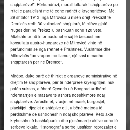
shqiptarëve!”. Përkundrazi, morali luftarak i shqiptarëve po
rritej e paralelisht me të edhe radhët e kryengritësve. Më
29 shtator 1913, nga Mitrovica u nisën drejt Prekazit të
Drenicës rreth 30 vullnetarë shqiptarë, të cilëve gjatë
rrugës deri në Prekaz iu bashkuan edhe 120 vetë.
Mbështetur në informacionet e saj të besueshme,
konsullata austro-hungareze në Mitrovicë vinte në
përfundimin se nga rrethet e Prishtinës, Vushtrrisë dhe
Mitrovicës “po vrapon me flamur, një sasi e madhe
shqiptarësh për në Drenicë”.
Mirëpo, duke parë që thirrjet e organeve administrative në
drejtim të shqiptarëve, për të ndërprerë kryengritjen, nuk
patën sukses, atëherë Qeveria në Beograd urdhëroi
ndërmarrjen e masave të ashpra ndëshkimore ndaj
shqiptarëve. Arrestimet, vrasjet në masë, burgosjet,
plaçkitjet, djegiet e shtëpive etj., u bënë metoda të
përditshme që ushtroheshin ndaj shqiptarëve. Këto akte
kryheshin në bashkëpunim dhe pjesëmarrje aktive edhe të
serbëve lokalë. Historiografia serbe justifikon reprezaljet e