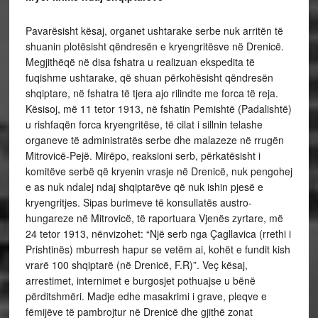
Pavarësisht kësaj, organet ushtarake serbe nuk arritën të
shuanin plotësisht qëndresën e kryengritësve në Drenicë.
Megjithëqë në disa fshatra u realizuan ekspedita të
fuqishme ushtarake, që shuan përkohësisht qëndresën
shqiptare, në fshatra të tjera ajo rilindte me forca të reja.
Kësisoj, më 11 tetor 1913, në fshatin Pemishtë (Padalishtë)
u rishfaqën forca kryengritëse, të cilat i sillnin telashe
organeve të administratës serbe dhe malazeze në rrugën
Mitrovicë-Pejë. Mirëpo, reaksioni serb, përkatësisht i
komitëve serbë që kryenin vrasje në Drenicë, nuk pengohej
e as nuk ndalej ndaj shqiptarëve që nuk ishin pjesë e
kryengritjes. Sipas burimeve të konsullatës austro-
hungareze në Mitrovicë, të raportuara Vjenës zyrtare, më
24 tetor 1913, nënvizohet: “Një serb nga Çagllavica (rrethi i
Prishtinës) mburresh hapur se vetëm ai, kohët e fundit kish
vrarë 100 shqiptarë (në Drenicë, F.R)”. Veç kësaj,
arrestimet, internimet e burgosjet pothuajse u bënë
përditshmëri. Madje edhe masakrimi i grave, pleqve e
fëmijëve të pambrojtur në Drenicë dhe gjithë zonat