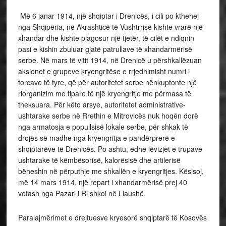
Më 6 janar 1914, një shqiptar i Drenicës, i cili po kthehej
nga Shqipëria, në Akrashticë të Vushtrrisë kishte vrarë një
xhandar dhe kishte plagosur një tjetër, të cilët e ndiqnin
pasi e kishin zbuluar gjatë patrullave të xhandarmërisë
serbe. Në mars të vitit 1914, në Drenicë u përshkallëzuan
aksionet e grupeve kryengritëse e rrjedhimisht numri i
forcave të tyre, që për autoritetet serbe nënkuptonte një
riorganizim me tipare të një kryengritje me përmasa të
theksuara. Për këto arsye, autoritetet administrative-
ushtarake serbe në Rrethin e Mitrovicës nuk hoqën dorë
nga armatosja e popullsisë lokale serbe, për shkak të
drojës së madhe nga kryengritja e pandërprerë e
shqiptarëve të Drenicës. Po ashtu, edhe lëvizjet e trupave
ushtarake të këmbësorisë, kalorësisë dhe artilerisë
bëheshin në përputhje me shkallën e kryengritjes. Kësisoj,
më 14 mars 1914, një repart i xhandarmërisë prej 40
vetash nga Pazari i Ri shkoi në Llaushë.
Paralajmërimet e drejtuesve kryesorë shqiptarë të Kosovës