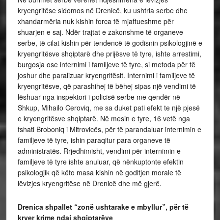
kryengritëse sidomos në Drenicë, ku ushtria serbe dhe
xhandarmëria nuk kishin forca të mjaftueshme për
shuarjen e saj. Ndër trajtat e zakonshme të organeve
serbe, të cilat kishin për tendencë të godisnin psikologjinë e
kryengritësve shqiptarë dhe prijësve të tyre, ishte arrestimi,
burgosja ose internimi i familjeve të tyre, si metoda për të
joshur dhe paralizuar kryengritësit. Internimi i familjeve të
kryengritësve, që parashihej të bëhej sipas një vendimi të
lëshuar nga inspektori i policisë serbe me qendër në
Shkup, Mihailo Ceroviq, me sa duket pati efekt te një pjesë
e kryengritësve shqiptarë. Në mesin e tyre, 16 vetë nga
fshati Broboniq i Mitrovicës, për të parandaluar internimin e
familjeve të tyre, ishin paraqitur para organeve të
administratës. Rrjedhimisht, vendimi për internimin e
familjeve të tyre ishte anuluar, që nënkuptonte efektin
psikologjik që këto masa kishin në goditjen morale të
lëvizjes kryengritëse në Drenicë dhe më gjerë.
Drenica shpallet “zonë ushtarake e mbyllur”, për të
kryer krime ndaj shqiptarëve