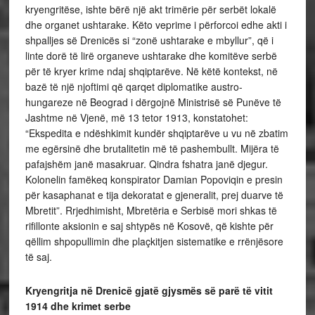
kryengritëse, ishte bërë një akt trimërie për serbët lokalë
dhe organet ushtarake. Këto veprime i përforcoi edhe akti i
shpalljes së Drenicës si “zonë ushtarake e mbyllur”, që i
linte dorë të lirë organeve ushtarake dhe komitëve serbë
për të kryer krime ndaj shqiptarëve. Në këtë kontekst, në
bazë të një njoftimi që qarqet diplomatike austro-
hungareze në Beograd i dërgojnë Ministrisë së Punëve të
Jashtme në Vjenë, më 13 tetor 1913, konstatohet:
“Ekspedita e ndëshkimit kundër shqiptarëve u vu në zbatim
me egërsinë dhe brutalitetin më të pashembullt. Mijëra të
pafajshëm janë masakruar. Qindra fshatra janë djegur.
Kolonelin famëkeq konspirator Damian Popoviqin e presin
për kasaphanat e tija dekoratat e gjeneralit, prej duarve të
Mbretit”. Rrjedhimisht, Mbretëria e Serbisë mori shkas të
rifillonte aksionin e saj shtypës në Kosovë, që kishte për
qëllim shpopullimin dhe plaçkitjen sistematike e rrënjësore
të saj.
Kryengritja në Drenicë gjatë gjysmës së parë të vitit
1914 dhe krimet serbe