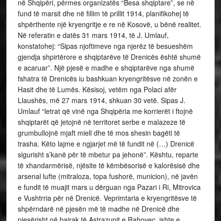
në Shqipëri, përmes organizatës “Besa shqiptare”, se në
fund të marsit dhe në fillim të prillit 1914, planifikohej të
shpërthente një kryengritje e re në Kosovë, u bënë realitet.
Në referatin e datës 31 mars 1914, të J. Umlauf,
konstatohej: “Sipas njoftimeve nga njerëz të besueshëm
gjendja shpirtërore e shqiptarëve të Drenicës është shumë
e acaruar”. Një pjesë e madhe e shqiptarëve nga shumë
fshatra të Drenicës iu bashkuan kryengritësve në zonën e
Hasit dhe të Lumës. Kësisoj, vetëm nga Polaci afër
Llaushës, më 27 mars 1914, shkuan 30 vetë. Sipas J.
Umlauf “letrat që vinë nga Shqipëria me korrierët i ftojnë
shqiptarët që jetojnë në territoret serbe e malazeze të
grumbullojnë mjaft miell dhe të mos shesin bagëti të
trasha. Këto lajme e ngjarjet më të fundit në (…) Drenicë
sigurisht s’kanë për të mbetur pa jehonë”. Kështu, reparte
të xhandarmërisë, njësite të këmbësorisë e kalorësisë dhe
arsenal lufte (mitraloza, topa fushorë, municion), në javën
e fundit të muajit mars u dërguan nga Pazari i Ri, Mitrovica
e Vushtrria për në Drenicë. Veprimtaria e kryengritësve të
shpërndarë në pjesën më të madhe në Drenicë dhe
pjesërisht në bajrak të Astrazupit e Rahovec, ishte e