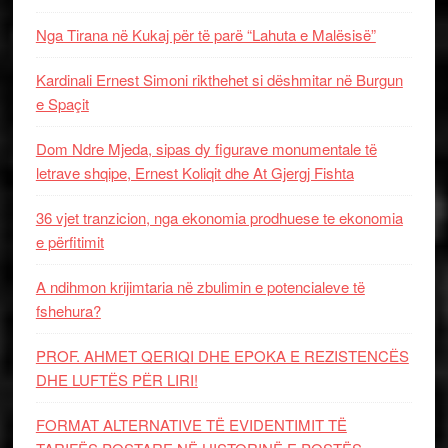
Nga Tirana në Kukaj për të parë “Lahuta e Malësisë”
Kardinali Ernest Simoni rikthehet si dëshmitar në Burgun
e Spaçit
Dom Ndre Mjeda, sipas dy figurave monumentale të
letrave shqipe, Ernest Koliqit dhe At Gjergj Fishta
36 vjet tranzicion, nga ekonomia prodhuese te ekonomia
e përfitimit
A ndihmon krijimtaria në zbulimin e potencialeve të
fshehura?
PROF. AHMET QERIQI DHE EPOKA E REZISTENCЁS
DHE LUFTЁS PЁR LIRI!
FORMAT ALTERNATIVE TË EVIDENTIMIT TË