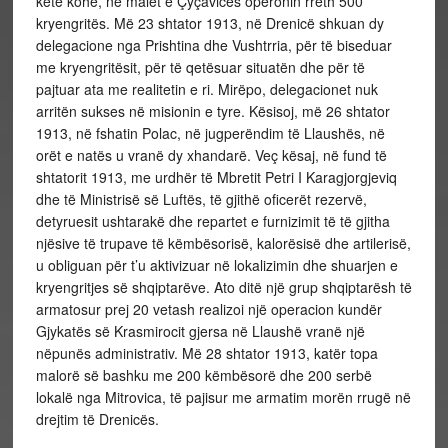
këtë kohë, në malet e Çyçavicës operonin rreth 500
kryengritës. Më 23 shtator 1913, në Drenicë shkuan dy
delegacione nga Prishtina dhe Vushtrria, për të biseduar
me kryengritësit, për të qetësuar situatën dhe për të
pajtuar ata me realitetin e ri. Mirëpo, delegacionet nuk
arritën sukses në misionin e tyre. Kësisoj, më 26 shtator
1913, në fshatin Polac, në jugperëndim të Llaushës, në
orët e natës u vranë dy xhandarë. Veç kësaj, në fund të
shtatorit 1913, me urdhër të Mbretit Petri I Karagjorgjeviq
dhe të Ministrisë së Luftës, të gjithë oficerët rezervë,
detyruesit ushtarakë dhe repartet e furnizimit të të gjitha
njësive të trupave të këmbësorisë, kalorësisë dhe artilerisë,
u obliguan për t’u aktivizuar në lokalizimin dhe shuarjen e
kryengritjes së shqiptarëve. Ato ditë një grup shqiptarësh të
armatosur prej 20 vetash realizoi një operacion kundër
Gjykatës së Krasmirocit gjersa në Llaushë vranë një
nëpunës administrativ. Më 28 shtator 1913, katër topa
malorë së bashku me 200 këmbësorë dhe 200 serbë
lokalë nga Mitrovica, të pajisur me armatim morën rrugë në
drejtim të Drenicës.