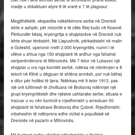
madje u shkaktuan atyre 8 të vrarë e 7 të plagosur.
Megjithëkëtë, ekspedita ndëshkimore serbe në Drenicë
ishte e ashpër, për mizoritë e të cilës flitej kudo në Kosovë.
Përkundër kësaj, kryengritja e shqiptarëve në Drenicë nuk
ishte shuar tërësisht. Në Llapushnik, përkatësisht në malin
e Goleshit, operonin rreth 2.000 kryengritës, numri i të
cilëve u shtua nga 150 shqiptarë të ardhur nga fshatrat
veriperëndimore të Mitrovicës. Më 7 tetor në Lubavec një
shqiptar u vra nga komitët serbë, ndërsa në mbrëmjen e 8
tetorit në Klinë u dëgjuan të shtëna armësh, por nuk bëhej
e ditur për hollësi të tjera. Ndërkaq më 9 tetor 1913, pas
një orë luftimesh të zhvilluara në Broboniq ndërmjet një
grupi kryengritësish dhe njësive ushtarake serbe, situata e
trazuar u vu nën kontroll e rrjedhimisht u arrestuan 50
shqiptarë të fshatrave Broboniq dhe Çubrel. Rrjedhimisht,
mbaheshin të ndërprera edhe vizitat e popullsisë së
Drenicës në pazarin e Mitrovicës.
Në burimet serbe vërehet ndjeshmëria e lëvizjes