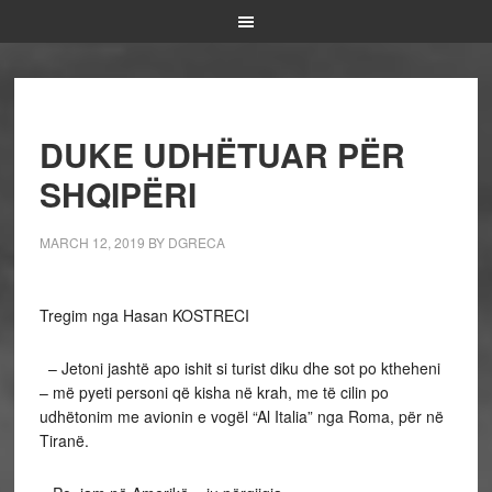
DUKE UDHËTUAR PËR
SHQIPËRI
MARCH 12, 2019
BY
DGRECA
Tregim nga Hasan KOSTRECI
– Jetoni jashtë apo ishit si turist diku dhe sot po ktheheni
– më pyeti personi që kisha në krah, me të cilin po
udhëtonim me avionin e vogël “Al Italia” nga Roma, për në
Tiranë.