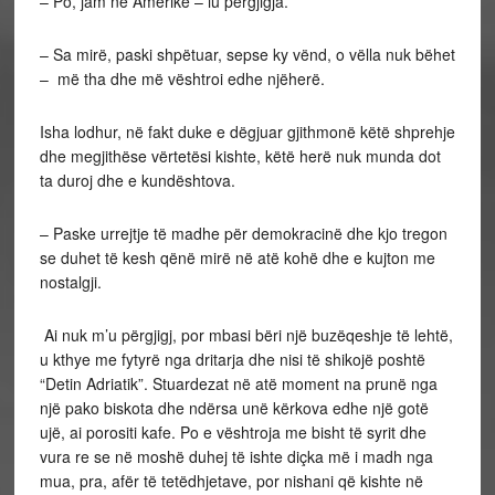
– Po, jam në Amerikë – iu përgjigja.
– Sa mirë, paski shpëtuar, sepse ky vënd, o vëlla nuk bëhet
– më tha dhe më vështroi edhe njëherë.
Isha lodhur, në fakt duke e dëgjuar gjithmonë këtë shprehje
dhe megjithëse vërtetësi kishte, këtë herë nuk munda dot
ta duroj dhe e kundështova.
– Paske urrejtje të madhe për demokracinë dhe kjo tregon
se duhet të kesh qënë mirë në atë kohë dhe e kujton me
nostalgji.
Ai nuk m’u përgjigj, por mbasi bëri një buzëqeshje të lehtë,
u kthye me fytyrë nga dritarja dhe nisi të shikojë poshtë
“Detin Adriatik”. Stuardezat në atë moment na prunë nga
një pako biskota dhe ndërsa unë kërkova edhe një gotë
ujë, ai porositi kafe. Po e vështroja me bisht të syrit dhe
vura re se në moshë duhej të ishte diçka më i madh nga
mua, pra, afër të tetëdhjetave, por nishani që kishte në