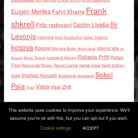
Ermira Babamusta
Frank
Eugjen Merlika
Fahri Xharra
shkreli
Ilir
Gezim Llojdia
Fritz radovani
Levonja
Interviste
Kolec Traboini
Keze Kozeta Zylo
kosova
Kosove
nderroi jete
Marjana Bulku
ne
Murat Gecaj
Rafaela Prifti
Rafael
Nene Tereza
Kosove
presidenti Nishani
Floqi
Raimonda Moisiu
Ramiz Lushaj
reshat kripa
Sadik Elshani
Sokol
Shefqet Kercelli
shqiperia
shqiptaret
SHBA
Paja
Vatra
Visar Zhiti
Thaci
This website uses cookies to improve your experience. We'll
assume you're ok with this, but you can opt-out if you wish.
Cookie settings
Log in
ACCEPT