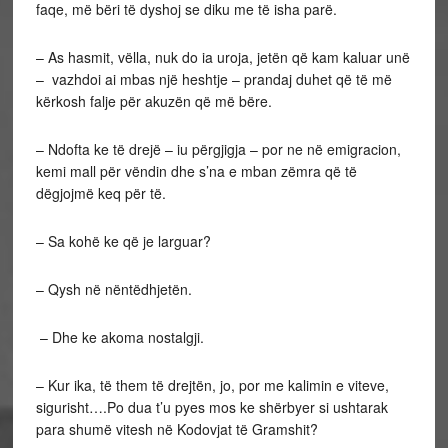
faqe, më bëri të dyshoj se diku me të isha parë.
– As hasmit, vëlla, nuk do ia uroja, jetën që kam kaluar unë
– vazhdoi ai mbas një heshtje – prandaj duhet që të më
kërkosh falje për akuzën që më bëre.
– Ndofta ke të drejë – iu përgjigja – por ne në emigracion,
kemi mall për vëndin dhe s’na e mban zëmra që të
dëgjojmë keq për të.
– Sa kohë ke që je larguar?
– Qysh në nëntëdhjetën.
– Dhe ke akoma nostalgji.
– Kur ika, të them të drejtën, jo, por me kalimin e viteve,
sigurisht….Po dua t’u pyes mos ke shërbyer si ushtarak
para shumë vitesh në Kodovjat të Gramshit?