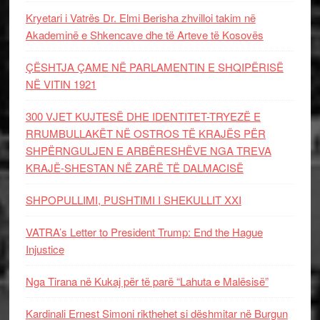
Kryetari i Vatrës Dr. Elmi Berisha zhvilloi takim në
Akademinë e Shkencave dhe të Arteve të Kosovës
ÇËSHTJA ÇAME NË PARLAMENTIN E SHQIPËRISË
NË VITIN 1921
300 VJET KUJTESË DHE IDENTITET-TRYEZË E
RRUMBULLAKËT NË OSTROS TË KRAJËS PËR
SHPËRNGULJEN E ARBËRESHËVE NGA TREVA
KRAJË-SHESTAN NË ZARË TË DALMACISË
SHPOPULLIMI, PUSHTIMI I SHEKULLIT XXI
VATRA’s Letter to President Trump: End the Hague
Injustice
Nga Tirana në Kukaj për të parë “Lahuta e Malësisë”
Kardinali Ernest Simoni rikthehet si dëshmitar në Burgun