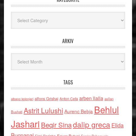
Kategoritë
ARKIV
Arkiv
TAGS
arben llalla
alfons Grishaj
Anton Cefa
asllan
albano kolonjari
Behlul
Astrit Lulushi
Aurenc Bebja
Bushati
Jashari
dalip greca
Beqir Sina
Elida
Buçpapaj
Enver Bytyci
Elmi Berisha