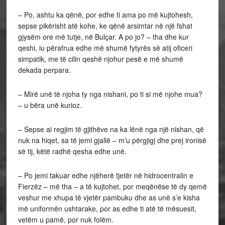
– Po, ashtu ka qënë, por edhe ti ama po më kujtohesh,
sepse pikërisht atë kohe, ke qënë arsimtar në një fshat
gjysëm ore më tutje, në Bulçar. A po jo? – tha dhe kur
qeshi, iu përafrua edhe më shumë fytyrës së atij oficeri
simpatik, me të cilin qeshë njohur pesë e më shumë
dekada perpara.
– Mirë unë të njoha ty nga nishani, po ti si më njohe mua?
– u bëra unë kurioz.
– Sepse ai regjim të gjithëve na ka lënë nga një nishan, që
nuk na hiqet, sa të jemi gjallë – m’u përgjigj dhe prej ironisë
së tij, këtë radhë qesha edhe unë.
– Po jemi takuar edhe njëherë tjetër në hidrocentralin e
Fierzëz – më tha – a të kujtohet, por meqënëse të dy qemë
veshur me xhupa të vjetër pambuku dhe as unë s’e kisha
më uniformën ushtarake, por as edhe ti atë të mësuesit,
vetëm u pamë, por nuk folëm.