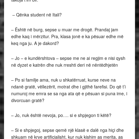
– Qënka student në Itali?
– Është në burg, sepse u muar me drogë. Prandaj jam
edhe kaq i mërzitur. Pra, klasa jonë e ka pësuar edhe më
keq nga ju. A je dakord?
– Jo – e kundërshtova – sepse me ne ai regjim e nisi qysh
në dyzet e katrën dhe nuk rreshti deri në nëntëdhjetën
– Po si familje ama, nuk u shkatërruat, kurse neve na
ndanë gratë, vëllezërit, motrat dhe i gjithë farefisi. Do që t’i
numuroj me emra se sa nga ata që e pësuan si puna ime, i
divorcuan gratë?
– Jo, nuk është nevoja, po…. si e shpjegon ti këtë?
– Si e shpjegoj, sepse qemë një klasë e dalë nga hiçi dhe
shkuam në krye artificialisht, kur nuk kishim as merita, as