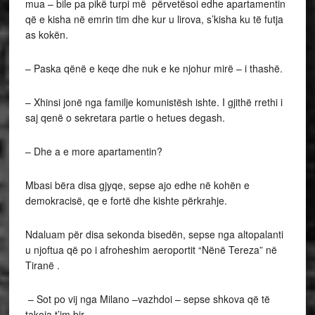
mua – bile pa pikë turpi më përvetësoi edhe apartamentin
që e kisha në emrin tim dhe kur u lirova, s’kisha ku të futja
as kokën.
– Paska qënë e keqe dhe nuk e ke njohur mirë – i thashë.
– Xhinsi jonë nga familje komunistësh ishte. I gjithë rrethi i
saj qenë o sekretara partie o hetues degash.
– Dhe a e more apartamentin?
Mbasi bëra disa gjyqe, sepse ajo edhe në kohën e
demokracisë, qe e fortë dhe kishte përkrahje.
Ndaluam për disa sekonda bisedën, sepse nga altopalanti
u njoftua që po i afroheshim aeroportit “Nënë Tereza” në
Tiranë .
– Sot po vij nga Milano –vazhdoi – sepse shkova që të
takoja t’im bir.