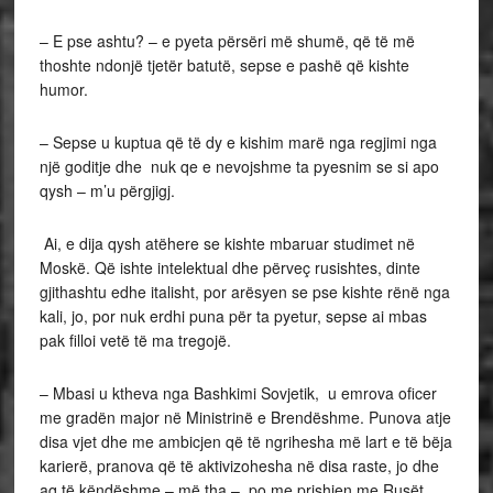
– E pse ashtu? – e pyeta përsëri më shumë, që të më
thoshte ndonjë tjetër batutë, sepse e pashë që kishte
humor.
– Sepse u kuptua që të dy e kishim marë nga regjimi nga
një goditje dhe nuk qe e nevojshme ta pyesnim se si apo
qysh – m’u përgjigj.
Ai, e dija qysh atëhere se kishte mbaruar studimet në
Moskë. Që ishte intelektual dhe përveç rusishtes, dinte
gjithashtu edhe italisht, por arësyen se pse kishte rënë nga
kali, jo, por nuk erdhi puna për ta pyetur, sepse ai mbas
pak filloi vetë të ma tregojë.
– Mbasi u ktheva nga Bashkimi Sovjetik, u emrova oficer
me gradën major në Ministrinë e Brendëshme. Punova atje
disa vjet dhe me ambicjen që të ngrihesha më lart e të bëja
karierë, pranova që të aktivizohesha në disa raste, jo dhe
aq të këndëshme – më tha – po me prishjen me Rusët,