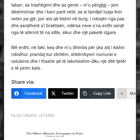
taban, as trashëgimi dhe as genie – m’u përgjigj – jam
dëshmimtar dhe i kam parë vetë, se si familjet tuaja linin
veten pa gjë, por ata që kishin në burg, i ndoqën nga pas
dhe asnjëherë s’i braktisën, ndërsa neve s’na erdhi asnjë
nga të afërmit të na sillte, sikur dhe një paketë cigare.
Më erdhi, në fakt, keq dhe m’u dhimbs për çka atij i kishin
ndodhur, prandaj kur zbritëm, shkëmbyem numurat e
celularve dhe i thashë që të takoheshim diku një ditë tjetër
e të pinim kafe.
Share via:
Facebook
Twitter
Copy Link
More
FILED UNDER:
LETERSI