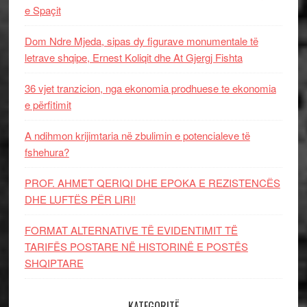
e Spaçit
Dom Ndre Mjeda, sipas dy figurave monumentale të
letrave shqipe, Ernest Koliqit dhe At Gjergj Fishta
36 vjet tranzicion, nga ekonomia prodhuese te ekonomia
e përfitimit
A ndihmon krijimtaria në zbulimin e potencialeve të
fshehura?
PROF. AHMET QERIQI DHE EPOKA E REZISTENCЁS
DHE LUFTЁS PЁR LIRI!
FORMAT ALTERNATIVE TË EVIDENTIMIT TË
TARIFËS POSTARE NË HISTORINË E POSTËS
SHQIPTARE
KATEGORITË