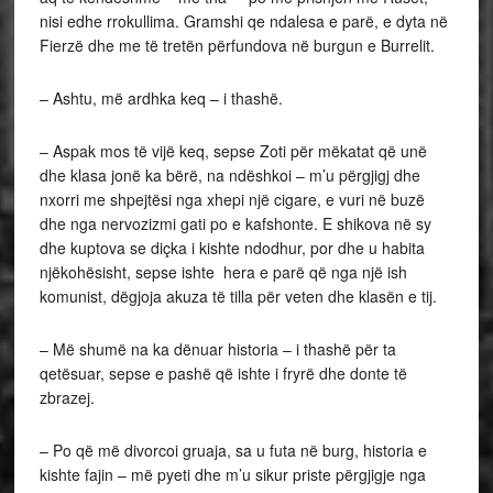
nisi edhe rrokullima. Gramshi qe ndalesa e parë, e dyta në
Fierzë dhe me të tretën përfundova në burgun e Burrelit.
– Ashtu, më ardhka keq – i thashë.
– Aspak mos të vijë keq, sepse Zoti për mëkatat që unë
dhe klasa jonë ka bërë, na ndëshkoi – m’u përgjigj dhe
nxorri me shpejtësi nga xhepi një cigare, e vuri në buzë
dhe nga nervozizmi gati po e kafshonte. E shikova në sy
dhe kuptova se diçka i kishte ndodhur, por dhe u habita
njëkohësisht, sepse ishte hera e parë që nga një ish
komunist, dëgjoja akuza të tilla për veten dhe klasën e tij.
– Më shumë na ka dënuar historia – i thashë për ta
qetësuar, sepse e pashë që ishte i fryrë dhe donte të
zbrazej.
– Po që më divorcoi gruaja, sa u futa në burg, historia e
kishte fajin – më pyeti dhe m’u sikur priste përgjigje nga