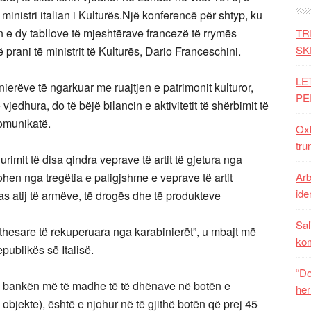
 ministri italian i Kulturës.Një konferencë për shtyp, ku
en e dy tabllove të mjeshtërave francezë të rrymës
TR
SK
prani të ministrit të Kulturës, Dario Franceschini.
LE
ierëve të ngarkuar me ruajtjen e patrimonit kulturor,
PE
 vjedhura, do të bëjë bilancin e aktivitetit të shërbimit të
komunikatë.
Oxh
tru
rimit të disa qindra veprave të artit të gjetura nga
rohen nga tregëtia e paligjshme e veprave të artit
Arb
iden
pas atij të armëve, të drogës dhe të produkteve
Sal
, thesare të rekuperuara nga karabinierët”, u mbajt më
ko
epublikës së Italisë.
“Do
në bankën më të madhe të të dhënave në botën e
her
ë objekte), është e njohur në të gjithë botën që prej 45