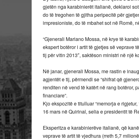
gjetën nga karabinierët italianë, deklaroi sot
do të tregohen të gjitha peripecitë për gjetj
impresioniste, do të mbahet sot në Romë, në 
“Gjenerali Mariano Mossa, në krye të karabin
ekspert botëror i artit të gjetjes së veprave të
tij për vitin 2013″, saktëson ministri në një 
Në janar, gjenerali Mossa, me rastin e inaugu
agjentët e tij, përmendi se “shifrat që gjene
renditen në vend të katërt në rang botëror, 
financiare”.
Kjo ekspozitë e titulluar “memorja e rigjetur
16 mars në Quirinal, selia e presidentit të R
Eksperitza e karabinierëve italianë, që ka
veprave të artit të vjedhura (rreth 5,7 milion