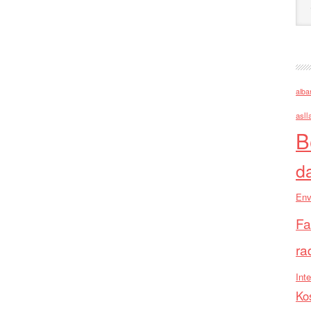
alba
asll
B
d
Env
Fa
ra
Inte
Ko