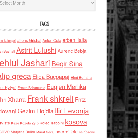
TAGS
arben llalla
alfons Grishaj
Anton Cefa
no kolonjari
Astrit Lulushi
Aurenc Bebja
an Bushati
ehlul Jashari
Beqir Sina
alip greca
Elida Buçpapaj
Elmi Berisha
Eugjen Merlika
er Bytyci
Ermira Babamusta
Frank shkreli
hri Xharra
Fritz
Ilir Levonja
Gezim Llojdia
dovani
kosova
rviste
Kolec Traboini
Keze Kozeta Zylo
sove
nderroi jete
Marjana Bulku
ne Kosove
Murat Gecaj