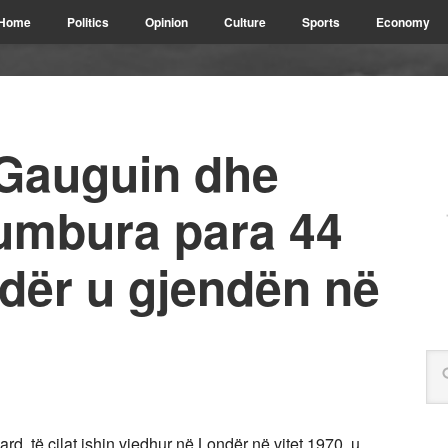
Home
Politics
Opinion
Culture
Sports
Economy
 Gauguin dhe
umbura para 44
dër u gjendën në
rd, të cilat ishin vjedhur në Londër në vitet 1970, u