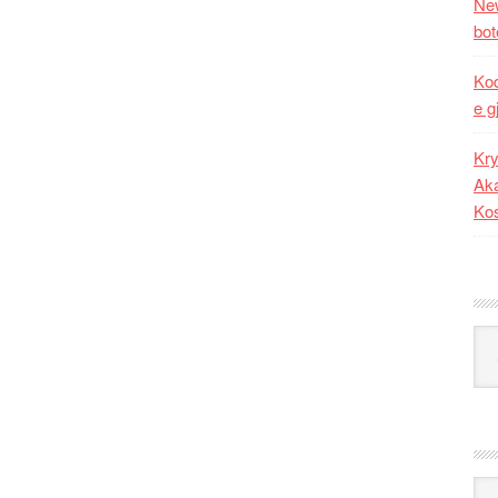
New
bot
Kod
e g
Kry
Aka
Ko
Kat
Ark