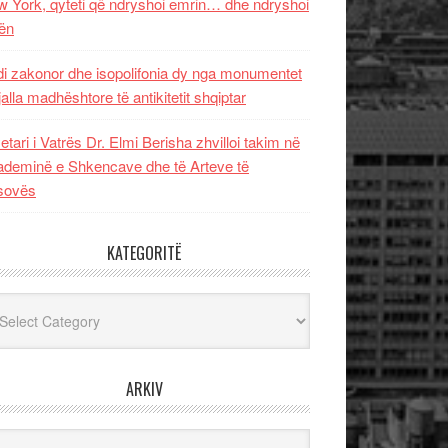
 York, qyteti që ndryshoi emrin… dhe ndryshoi
ën
i zakonor dhe isopolifonia dy nga monumentet
jalla madhështore të antikitetit shqiptar
etari i Vatrës Dr. Elmi Berisha zhvilloi takim në
deminë e Shkencave dhe të Arteve të
sovës
KATEGORITË
egoritë
ARKIV
iv