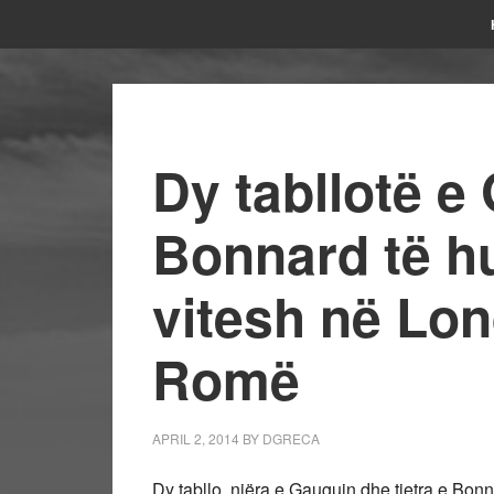
Dy tabllotë e
Bonnard të h
vitesh në Lon
Romë
APRIL 2, 2014
BY
DGRECA
Dy tabllo, njëra e Gauguin dhe tjetra e Bonna