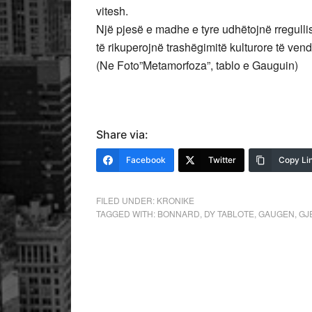
vitesh.
Një pjesë e madhe e tyre udhëtojnë rregullis
të rikuperojnë trashëgimitë kulturore të vend
(Ne Foto”Metamorfoza”, tablo e Gauguin)
Share via:
Facebook
Twitter
Copy Li
FILED UNDER:
KRONIKE
TAGGED WITH:
BONNARD
,
DY TABLOTE
,
GAUGEN
,
GJ