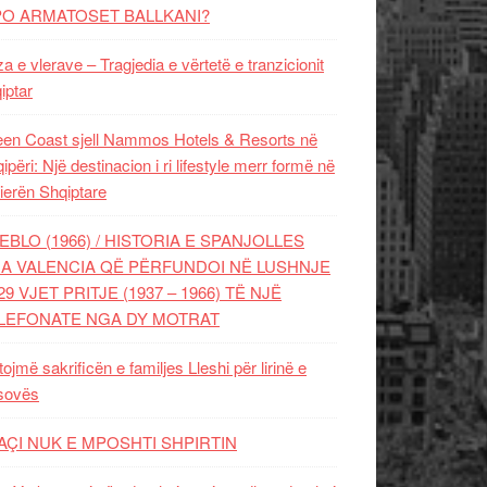
PO ARMATOSET BALLKANI?
za e vlerave – Tragjedia e vërtetë e tranzicionit
iptar
en Coast sjell Nammos Hotels & Resorts në
ipëri: Një destinacion i ri lifestyle merr formë në
ierën Shqiptare
EBLO (1966) / HISTORIA E SPANJOLLES
A VALENCIA QË PËRFUNDOI NË LUSHNJE
29 VJET PRITJE (1937 – 1966) TË NJË
LEFONATE NGA DY MOTRAT
tojmë sakrificën e familjes Lleshi për lirinë e
sovës
AÇI NUK E MPOSHTI SHPIRTIN