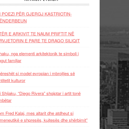
I POEZI PËR GJERGJ KASTRIOTIN-
ËNDERBEUN
TËR E ARKIVIT TE NAUM PRIFTIT NË
RVJETORIN E PARE TE DRAGO SILIQIT
aku, nga elementi arkitektonik te simboli i
ngut familjar
ëreshët si model evropian i mbrojtjes së
titetit kulturor
i Shijaku, “Diego Rivera” shqiptar i artit tonë
mbëtar
m Fred Kalaj, mes altarit dhe atdheut si
meneutikë e shpresës, kujtesës dhe shërbimit”