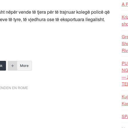
A 
ht nëpër vende të tjera për të trajnuar kolegë policë që
Kri
eve të tyre, të vjedhura ose të eksportuara ilegalisht.
shq
Gre
Shq
Riv
PU
nk
More
NG
— 
TE
ENDEN EN ROME
Kuj
Ko
SP