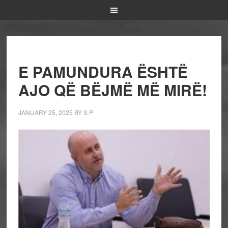
E PAMUNDURA ËSHTË
AJO QË BËJMË MË MIRË!
JANUARY 25, 2025
BY
S P