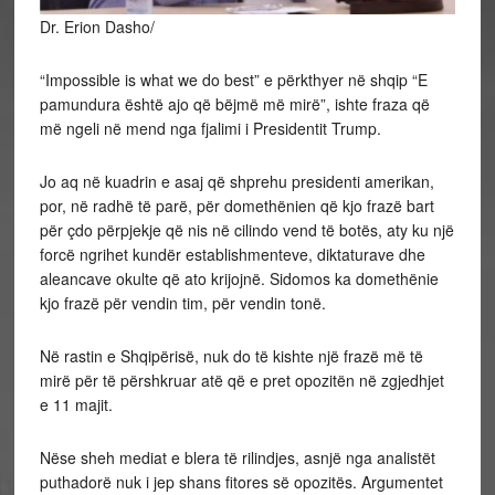
Dr. Erion Dasho/
“Impossible is what we do best” e përkthyer në shqip “E
pamundura është ajo që bëjmë më mirë”, ishte fraza që
më ngeli në mend nga fjalimi i Presidentit Trump.
Jo aq në kuadrin e asaj që shprehu presidenti amerikan,
por, në radhë të parë, për domethënien që kjo frazë bart
për çdo përpjekje që nis në cilindo vend të botës, aty ku një
forcë ngrihet kundër establishmenteve, diktaturave dhe
aleancave okulte që ato krijojnë. Sidomos ka domethënie
kjo frazë për vendin tim, për vendin tonë.
Në rastin e Shqipërisë, nuk do të kishte një frazë më të
mirë për të përshkruar atë që e pret opozitën në zgjedhjet
e 11 majit.
Nëse sheh mediat e blera të rilindjes, asnjë nga analistët
puthadorë nuk i jep shans fitores së opozitës. Argumentet