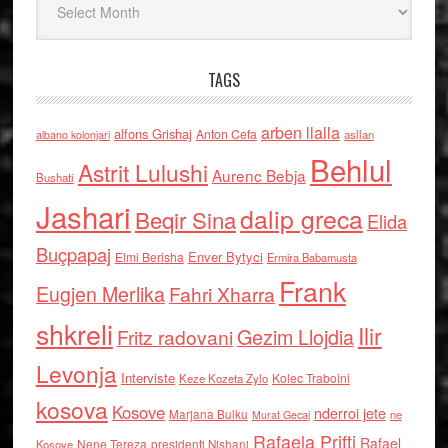
TAGS
arben llalla
alfons Grishaj
Anton Cefa
asllan
albano kolonjari
Behlul
Astrit Lulushi
Aurenc Bebja
Bushati
Jashari
dalip greca
Beqir Sina
Elida
Buçpapaj
Enver Bytyci
Elmi Berisha
Ermira Babamusta
Frank
Eugjen Merlika
Fahri Xharra
shkreli
Ilir
Gezim Llojdia
Fritz radovani
Levonja
Interviste
Kolec Traboini
Keze Kozeta Zylo
kosova
Kosove
nderroi jete
Marjana Bulku
ne
Murat Gecaj
Rafaela Prifti
Rafael
Nene Tereza
Kosove
presidenti Nishani