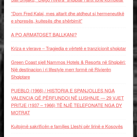
“Dom Fred Kalaj, mes altarit dhe atdheut si hermeneutikë
e shpresës, kujtesës dhe shërbimit”
A PO ARMATOSET BALLKANI?
Kriza e vlerave – Tragjedia e vërtetë e tranzicionit shqiptar
Green Coast sjell Nammos Hotels & Resorts në Shqipëri:
Një destinacion i ri lifestyle merr formë në Rivierën
Shqiptare
PUEBLO (1966) / HISTORIA E SPANJOLLES NGA
VALENCIA QË PËRFUNDOI NË LUSHNJE — 29 VJET
PRITJE (1937 – 1966) TË NJË TELEFONATE NGA DY
MOTRAT
Kujtojmë sakrificën e familjes Lleshi për lirinë e Kosovës