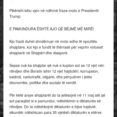
Pikërisht këtu vjen në ndihmë fraza-moto e Presidentit
Trump:
E PAMUNDURA ËSHTË AJO QË BËJMË MË MIRË!
Kjo frazë duhet shndërruar në moto edhe të opozitës
shqiptare, kur kjo e fundit të thërrasë për veprim votuesit
shqiptarë në Shqipëri dhe diasporë.
Sepse nuk ka shqiptar që nuk e kupton sot se 12 vjet nën
rilindjen dhe Boratin ishin 12 vjet hajdutëri, korrupsion,
batërdi, narkotrafik, oligarki, dhe përçudnim i jetës
ekonomike, politike dhe sociale të vendit.
Për këtë arsye shqiptarët do ta jetësojnë në 11 maj atë që
sot paraqitet si e pamundur, ndëshkimin e diktaturës së
rilindjes. Do ta ndëshkojnë diktaturën e bijve hajdutë,
sikundër ndëshkuan para 35 vjetësh diktaturën e etërve