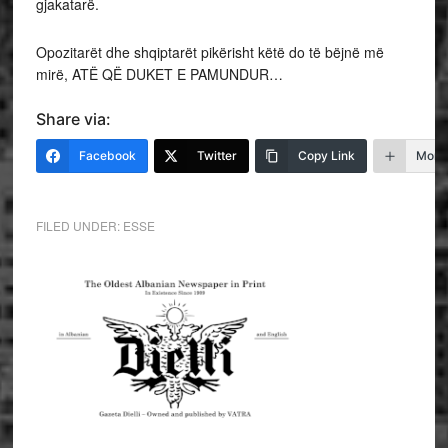
gjakatarë.
Opozitarët dhe shqiptarët pikërisht këtë do të bëjnë më
mirë, ATË QË DUKET E PAMUNDUR…
Share via:
Facebook
Twitter
Copy Link
More
FILED UNDER:
ESSE