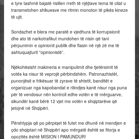
e tyre tashmë bajatë risillen rreth të njëjtave tema të cilat u
transmetohen shikuesve me ritmin monoton të pikës kineze
të ujit.
Sondazhet e blera me paratë e vjedhura të korrupsionit
dhe ato të narkotrafikut mundohen të nisin që tani
përpunimin e opinionit publik dhe flasin në një zë me të
ashtuquajturit “opinionistë”.
Njëkohësisht makineria e manipulimit dhe tjetërsimit të
votës ka nisur të veprojë përbindshëm. Patronazhistët,
punonjësit e frikësuar të zyrave të shtetit, banditët e
organizuar nga kapobandat e rilindjes kanë nisur nga puna
për të vendosur nën kontroll edhe votën e të mërguarve,
sikundër kanë bërë 12 vjet me votën e shqiptarëve që
jetojnë në Shqipëri.
Përshtypja që po përpiqet të futet me dhunë në mendjen e
çdo shqiptari në Shqipëri apo mërgatë është se fitorja e
opozitës është MISION I PAMUNDUR!