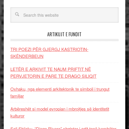
ARTIKUJT E FUNDIT
TRI POEZI PËR GJERGJ KASTRIOTIN-
SKËNDERBEUN
LETËR E ARKIVIT TE NAUM PRIFTIT NË
PERVJETORIN E PARE TE DRAGO SILIQIT
Oxhaku, nga elementi arkitektonik te simboli i trungut
familjar
Arbëreshët si model evropian i mbrojtjes së identitetit
kulturor
Sali Shijaku, “Diego Rivera” shqiptar i artit tonë kombëtar