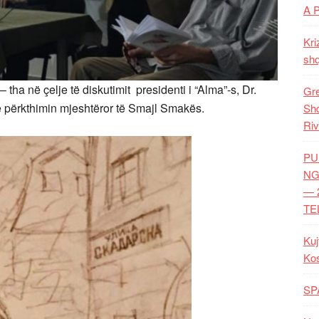
A 
Kri
shq
tha në çelje të diskutimit presidenti i “Alma”-s, Dr.
Gre
ë përkthimin mjeshtëror të Smajl Smakës.
Shq
Riv
PU
NG
— 
TE
Kuj
Ko
SP