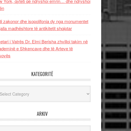
 York, qyteti që ndryshoi emrin… dhe ndryshoi
ën
i zakonor dhe isopolifonia dy nga monumentet
jalla madhështore të antikitetit shqiptar
etari i Vatrës Dr. Elmi Berisha zhvilloi takim në
deminë e Shkencave dhe të Arteve të
sovës
KATEGORITË
egoritë
ARKIV
iv