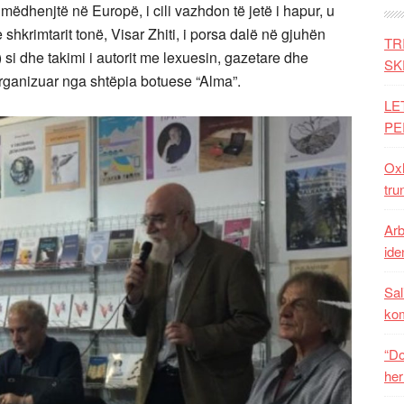
mëdhenjtë në Europë, i cili vazhdon të jetë i hapur, u
e shkrimtarit tonë, Visar Zhiti, i porsa dalë në gjuhën
TR
) si dhe takimi i autorit me lexuesin, gazetare dhe
SK
organizuar nga shtëpia botuese “Alma”.
LE
PE
Oxh
tru
Arb
iden
Sal
ko
“Do
her