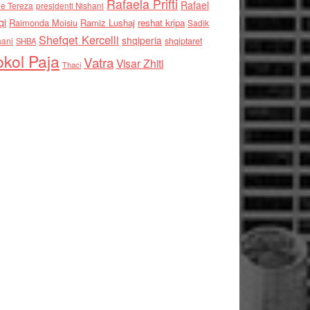
Rafaela Prifti
Rafael
e Tereza
presidenti Nishani
qi
Raimonda Moisiu
Ramiz Lushaj
reshat kripa
Sadik
Shefqet Kercelli
shqiperia
hani
shqiptaret
SHBA
kol Paja
Vatra
Visar Zhiti
Thaci