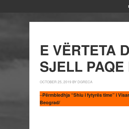
E VËRTETA D
SJELL PAQE
OCTOBER 25, 2019
BY
DGRECA
–
Përmbledhja “Shiu i fytyrës time” i Visa
Beograd/