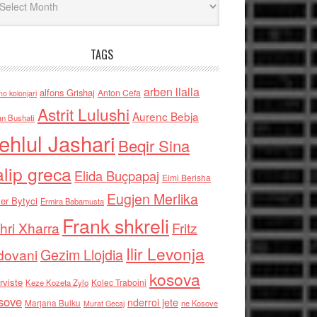
TAGS
arben llalla
alfons Grishaj
Anton Cefa
no kolonjari
Astrit Lulushi
Aurenc Bebja
an Bushati
ehlul Jashari
Beqir Sina
alip greca
Elida Buçpapaj
Elmi Berisha
Eugjen Merlika
er Bytyci
Ermira Babamusta
Frank shkreli
hri Xharra
Fritz
Ilir Levonja
Gezim Llojdia
dovani
kosova
rviste
Kolec Traboini
Keze Kozeta Zylo
sove
nderroi jete
Marjana Bulku
ne Kosove
Murat Gecaj