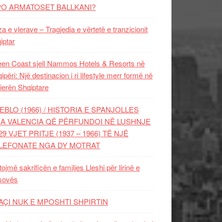
PO ARMATOSET BALLKANI?
za e vlerave – Tragjedia e vërtetë e tranzicionit
iptar
en Coast sjell Nammos Hotels & Resorts në
ipëri: Një destinacion i ri lifestyle merr formë në
ierën Shqiptare
EBLO (1966) / HISTORIA E SPANJOLLES
A VALENCIA QË PËRFUNDOI NË LUSHNJE
29 VJET PRITJE (1937 – 1966) TË NJË
LEFONATE NGA DY MOTRAT
tojmë sakrificën e familjes Lleshi për lirinë e
sovës
AÇI NUK E MPOSHTI SHPIRTIN