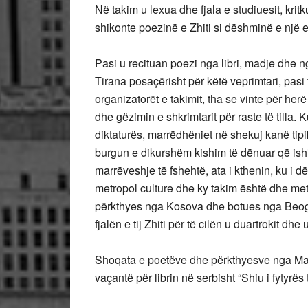
Në takim u lexua dhe fjala e studiuesit, krit
shikonte poezinë e Zhiti si dëshminë e një ec
Pasi u recituan poezi nga libri, madje dhe n
Tirana posaçërisht për këtë veprimtari, pasi fa
organizatorët e takimit, tha se vinte për her
dhe gëzimin e shkrimtarit për raste të tilla. K
diktaturës, marrëdhëniet në shekuj kanë tip
burgun e dikurshëm kishim të dënuar që ishi
marrëveshje të fshehtë, ata i kthenin, ku i
metropol culture dhe ky takim është dhe me
përkthyes nga Kosova dhe botues nga Beogr
fjalën e tij Zhiti për të cilën u duartrokit dhe
Shoqata e poetëve dhe përkthyesve nga Mali i
vaçantë për librin në serbisht “Shiu i fytyrës 