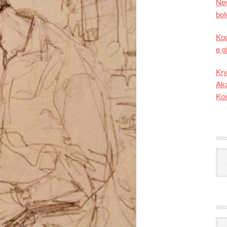
New
bot
Kod
e g
Kry
Aka
Ko
Kat
Ark