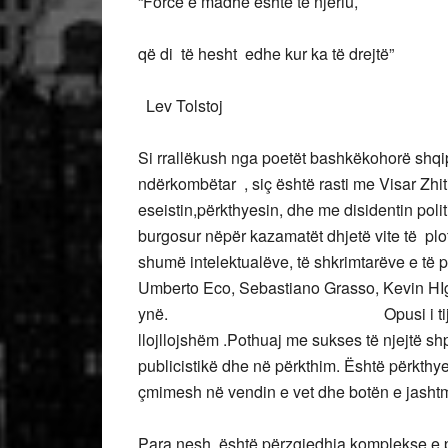
“Forcë e madhe është te njeriu,
që di të hesht edhe kur ka t
Lev Tolstoj
Si rrallëkush nga poetët bashkëkohorë shqipt
ndërkombëtar , siç është rasti me Visar Zhitin
eseistin,përkthyesin, dhe me disidentin polit
burgosur nëpër kazamatët dhjetë vite të plo
shumë intelektualëve, të shkrimtarëve e të pe
Umberto Eco, Sebastiano Grasso, Kevin HIg
ynë. Opusi i tij letrar është 
llojllojshëm .Pothuaj me sukses të njejtë s
publicistikë dhe në përkthim. Është përkthye
çmimesh në vendin e vet dhe botën e jasht
Para nesh është përzgjedhja komplekse e po