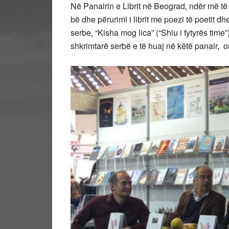
Në Panairin e Librit në Beograd, ndër më të 
bë dhe përurimi i librit me poezi të poetit dh
serbe, “Kisha mog lica” (“Shiu i fytyrës time”
shkrimtarë serbë e të huaj në këtë panair, 