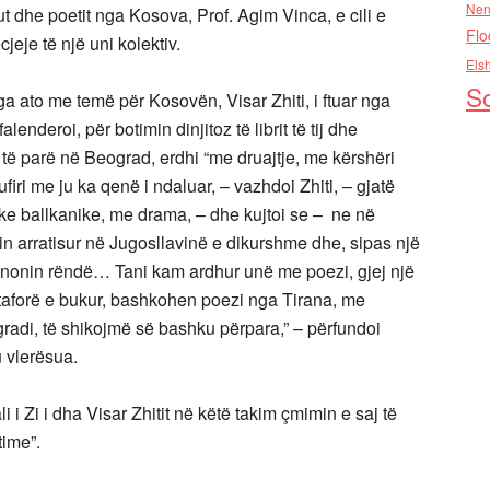
Nen
kut dhe poetit nga Kosova, Prof. Agim Vinca, e cili e
Flo
jeje të një uni kolektiv.
Els
So
ga ato me temë për Kosovën, Visar Zhiti, i ftuar nga
lenderoi, për botimin dinjitoz të librit të tij dhe
ë të parë në Beograd, erdhi “me druajtje, me kërshëri
ufiri me ju ka qenë i ndaluar, – vazhdoi Zhiti, – gjatë
ike ballkanike, me drama, – dhe kujtoi se – ne në
n arratisur në Jugosllavinë e dikurshme dhe, sipas një
 dënonin rëndë… Tani kam ardhur unë me poezi, gjej një
taforë e bukur, bashkohen poezi nga Tirana, me
adi, të shikojmë së bashku përpara,” – përfundoi
 u vlerësua.
 Zi i dha Visar Zhitit në këtë takim çmimin e saj të
time”.