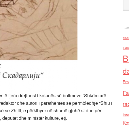
alba
asll
B
d
Env
Fa
ër të tjera drejtuesi i kolanës së botimeve “Shkrimtarë
ra
redaktor dhe autori i parathënies së përmbledhje “Shiu i
zisë së Zhitit, e përkthyer në shumë gjuhë si dhe për
Inte
k, deputet dhe ministër kulture, etj.
Ko