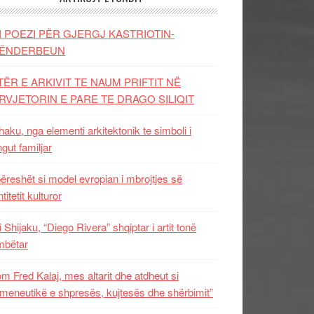
I POEZI PËR GJERGJ KASTRIOTIN-
ËNDERBEUN
TËR E ARKIVIT TE NAUM PRIFTIT NË
RVJETORIN E PARE TE DRAGO SILIQIT
aku, nga elementi arkitektonik te simboli i
ngut familjar
ëreshët si model evropian i mbrojtjes së
titetit kulturor
i Shijaku, “Diego Rivera” shqiptar i artit tonë
mbëtar
m Fred Kalaj, mes altarit dhe atdheut si
meneutikë e shpresës, kujtesës dhe shërbimit”