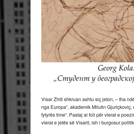
Visar Zhiti shkruan ashtu siç jeton, – tha nd
nga Europa”, akademik Milutin Gjuriçkoviç, 
fytyrës time”. Pastaj ai foli për vlerat e poe
vlerat e jetës së Visarit, ish i burgosur politi