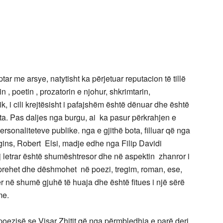
ë drejtë”
ar me arsye, natytisht ka përjetuar reputacion të tillë
 , poetin , prozatorin e njohur, shkrimtarin,
ik, i cili krejtësisht i pafajshëm është dënuar dhe është
ta. Pas daljes nga burgu, ai ka pasur përkrahjen e
rsonaliteteve publike. nga e gjithë bota, filluar që nga
ins, Robert Elsi, madje edhe nga Filip Davidi
shumështresor dhe në aspektin zhanror i
hprehet dhe dëshmohet në poezi, tregim, roman, ese,
r në shumë gjuhë të huaja dhe është fitues i një sërë
me.
ezisë se Visar Zhitit që nga përmbledhja e parë deri