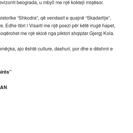
onit beograda, u mbyll me një koktejl miqësor.
ike “Shkodra”, që vendasit e quajnë “Skadarlije”,
. Edhe libri i Visarit me një poezi për këtë rrugë hapet,
 shoqërohet me një skicë nga piktori shqiptar Gjergj Kola.
 ajo është culture, dashuri, por dhe e dëshmi e
rës”
IAN