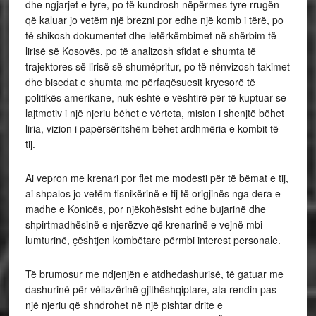
dhe ngjarjet e tyre, po të kundrosh nëpërmes tyre rrugën
që kaluar jo vetëm një brezni por edhe një komb i tërë, po
të shikosh dokumentet dhe letërkëmbimet në shërbim të
lirisë së Kosovës, po të analizosh sfidat e shumta të
trajektores së lirisë së shumëpritur, po të nënvizosh takimet
dhe bisedat e shumta me përfaqësuesit kryesorë të
politikës amerikane, nuk është e vështirë për të kuptuar se
lajtmotiv i një njeriu bëhet e vërteta, mision i shenjtë bëhet
liria, vizion i papërsëritshëm bëhet ardhmëria e kombit të
tij.
Ai vepron me krenari por flet me modesti për të bëmat e tij,
ai shpalos jo vetëm fisnikërinë e tij të origjinës nga dera e
madhe e Konicës, por njëkohësisht edhe bujarinë dhe
shpirtmadhësinë e njerëzve që krenarinë e vejnë mbi
lumturinë, çështjen kombëtare përmbi interest personale.
Të brumosur me ndjenjën e atdhedashurisë, të gatuar me
dashurinë për vëllazërinë gjithëshqiptare, ata rendin pas
një njeriu që shndrohet në një pishtar drite e