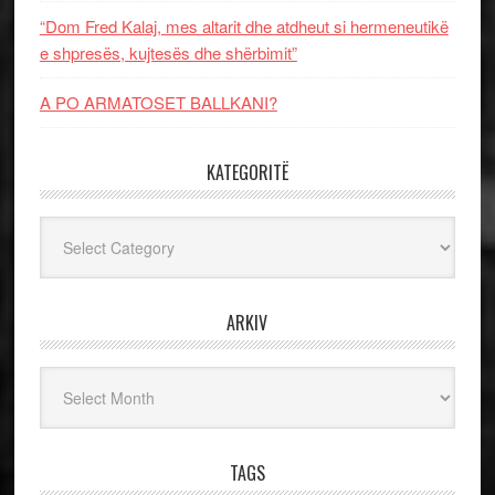
“Dom Fred Kalaj, mes altarit dhe atdheut si hermeneutikë
e shpresës, kujtesës dhe shërbimit”
A PO ARMATOSET BALLKANI?
KATEGORITË
Kategoritë
ARKIV
Arkiv
TAGS