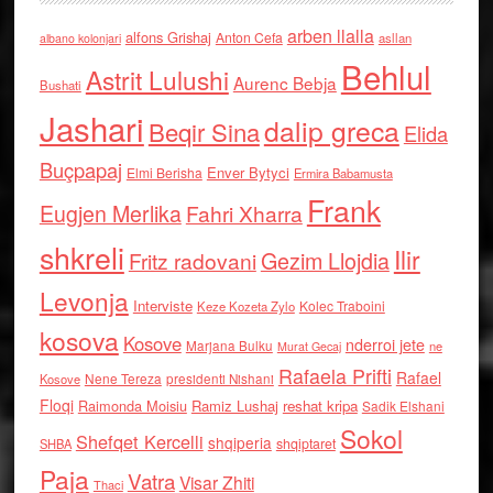
arben llalla
alfons Grishaj
Anton Cefa
asllan
albano kolonjari
Behlul
Astrit Lulushi
Aurenc Bebja
Bushati
Jashari
dalip greca
Beqir Sina
Elida
Buçpapaj
Enver Bytyci
Elmi Berisha
Ermira Babamusta
Frank
Eugjen Merlika
Fahri Xharra
shkreli
Ilir
Gezim Llojdia
Fritz radovani
Levonja
Interviste
Kolec Traboini
Keze Kozeta Zylo
kosova
Kosove
nderroi jete
Marjana Bulku
ne
Murat Gecaj
Rafaela Prifti
Rafael
Nene Tereza
Kosove
presidenti Nishani
Floqi
Raimonda Moisiu
Ramiz Lushaj
reshat kripa
Sadik Elshani
Sokol
Shefqet Kercelli
shqiperia
shqiptaret
SHBA
Paja
Vatra
Visar Zhiti
Thaci