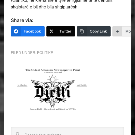
Atlantiku, në krenarinë e tyre të ligjshme të të qenunit
shqiptarë e bij dhe bija shqiptarësh!
Share via:
Facebook
Twitter
Copy Link
More
FILED UNDER:
POLITIKE