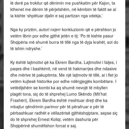
lë derë pa trokitur që dënimin me pushkatim për Kajon, ta
kthenet me dënim të përjetshëm, në këmbim të faktit se ai
ia kishte ‘shpëtuar djalin e saj partizan nga vdekja.’
Nga ky prizëm, autori nxjerr konkluzionin që e përshkon jo
vetëm librin por edhe gjithë jetën e tij: ‘Po të kishte pasur
Shqipëria më shumë burra të tillë nga të dyja krahët, sot do
të ishim ndryshe.’
Ky është lajtmotivi që ka Ekrem Bardha. Lajtmotivi i faljes, i
paqes dhe i bashkimit, në vend të hakmarrjes dhe ndasive
dhe mërive të pakuptimta. Me një lajtmotiv të tillë, ai i flet jo
vetëm kujtesë historike por edhe ndërgjegjës kombëtare. I
vetëdijshëm se kombi ka aq shumë nevojë të mbyllen
plagët tona, siç do të shprehej Lumo Skëndo (Mit’hat
Frashëri), Ekrem Bardha është rreshtuar drejt dhe ka
mbajtur qëndrimin parimor për të përafruar e për të
përbashkuar radhët e vëllazërisë gjithëshqiptare, sepse siç
do të shprehej Ernest Koliqi, vetëm dashuria për
Shqipërinë shumëfishon forcat e saj.