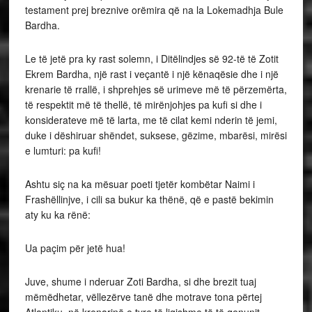
testament prej breznive orëmira që na la Lokemadhja Bule
Bardha.
Le të jetë pra ky rast solemn, i Ditëlindjes së 92-të të Zotit
Ekrem Bardha, një rast i veçantë i një kënaqësie dhe i një
krenarie të rrallë, i shprehjes së urimeve më të përzemërta,
të respektit më të thellë, të mirënjohjes pa kufi si dhe i
konsiderateve më të larta, me të cilat kemi nderin të jemi,
duke i dëshiruar shëndet, suksese, gëzime, mbarësi, mirësi
e lumturi: pa kufi!
Ashtu siç na ka mësuar poeti tjetër kombëtar Naimi i
Frashëllinjve, i cili sa bukur ka thënë, që e pastë bekimin
aty ku ka rënë:
Ua paçim për jetë hua!
Juve, shume i nderuar Zoti Bardha, si dhe brezit tuaj
mëmëdhetar, vëllezërve tanë dhe motrave tona përtej