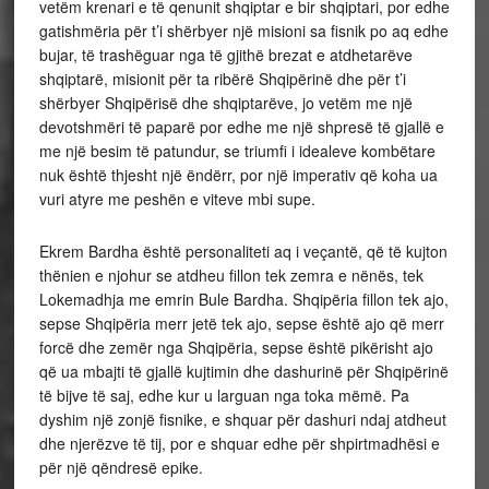
vetëm krenari e të qenunit shqiptar e bir shqiptari, por edhe
gatishmëria për t’i shërbyer një misioni sa fisnik po aq edhe
bujar, të trashëguar nga të gjithë brezat e atdhetarëve
shqiptarë, misionit për ta ribërë Shqipërinë dhe për t’i
shërbyer Shqipërisë dhe shqiptarëve, jo vetëm me një
devotshmëri të paparë por edhe me një shpresë të gjallë e
me një besim të patundur, se triumfi i idealeve kombëtare
nuk është thjesht një ëndërr, por një imperativ që koha ua
vuri atyre me peshën e viteve mbi supe.
Ekrem Bardha është personaliteti aq i veçantë, që të kujton
thënien e njohur se atdheu fillon tek zemra e nënës, tek
Lokemadhja me emrin Bule Bardha. Shqipëria fillon tek ajo,
sepse Shqipëria merr jetë tek ajo, sepse është ajo që merr
forcë dhe zemër nga Shqipëria, sepse është pikërisht ajo
që ua mbajti të gjallë kujtimin dhe dashurinë për Shqipërinë
të bijve të saj, edhe kur u larguan nga toka mëmë. Pa
dyshim një zonjë fisnike, e shquar për dashuri ndaj atdheut
dhe njerëzve të tij, por e shquar edhe për shpirtmadhësi e
për një qëndresë epike.