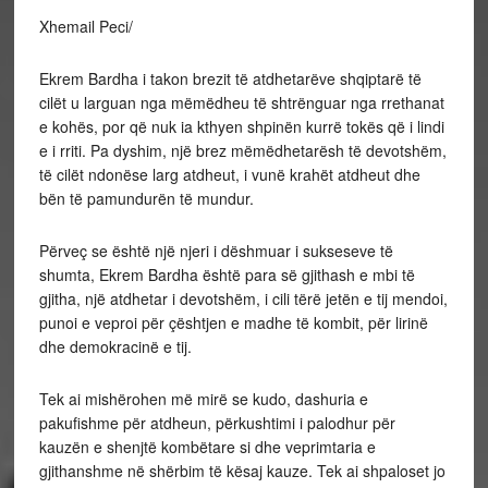
Xhemail Peci/
Ekrem Bardha i takon brezit të atdhetarëve shqiptarë të
cilët u larguan nga mëmëdheu të shtrënguar nga rrethanat
e kohës, por që nuk ia kthyen shpinën kurrë tokës që i lindi
e i rriti. Pa dyshim, një brez mëmëdhetarësh të devotshëm,
të cilët ndonëse larg atdheut, i vunë krahët atdheut dhe
bën të pamundurën të mundur.
Përveç se është një njeri i dëshmuar i sukseseve të
shumta, Ekrem Bardha është para së gjithash e mbi të
gjitha, një atdhetar i devotshëm, i cili tërë jetën e tij mendoi,
punoi e veproi për çështjen e madhe të kombit, për lirinë
dhe demokracinë e tij.
Tek ai mishërohen më mirë se kudo, dashuria e
pakufishme për atdheun, përkushtimi i palodhur për
kauzën e shenjtë kombëtare si dhe veprimtaria e
gjithanshme në shërbim të kësaj kauze. Tek ai shpaloset jo