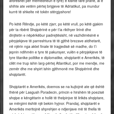
arbreshët për mëmëdheun e tyre) e kishte fare pranë, ai e
shihte ate vetëm përtej brigjeve të Adriatikut, pa mundur
kurrë të shkelte në tokën stërgjyshore!
Po këtë Rilindje, po këtë zjarr, po këtë vrull, po këtë gjakim
për ta ribërë Shqipërinë e për t’ia rikthyer lirinë dhe
dinjitetin e nëpërkëbur padrejtësisht, në vazhdimësinë e
përpjekjeve të parreshtura të të gjithë brezave atdhetarë,
në njërin nga aktet finale të tragjedisë së madhe, do t’i
jepnin ndihmën e tyre të pakursyer, vulën e përpjekjeve të
tyre titanike politike e diplomatike, shqiptarët e Amerikës, të
cilët me trup ishin larg-përtej Atlantikut, por me mendje, me
zemër dhe me shpirt ishin gjithmonë me Shqipërinë dhe
shqiptarët.
Shqiptarët e Amerikës, doemos se na kujtojnë ate që është
thënë për Lasgush Poradecin, princin e hirshëm të poezisë
shqipe e këngëtarin e hollë të thelpinjve të lirikës shqiptare,
se mërgimi është një bekim hyjnor. Prandaj, shqiptarët e
Amerikës meritojnë shprehjen e ndjenjave më të thella të