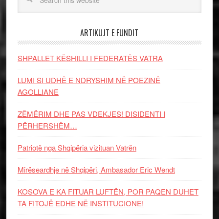
ARTIKUJT E FUNDIT
SHPALLET KËSHILLI I FEDERATËS VATRA
LUMI SI UDHË E NDRYSHIM NË POEZINË
AGOLLIANE
ZËMËRIM DHE PAS VDEKJES! DISIDENTI I
PËRHERSHËM…
Patriotë nga Shqipëria vizituan Vatrën
Mirëseardhje në Shqipëri, Ambasador Eric Wendt
KOSOVA E KA FITUAR LUFTËN, POR PAQEN DUHET
TA FITOJË EDHE NË INSTITUCIONE!