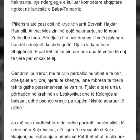
hakmarrje, një ndërgjegje e kulluar kombëtare shqiptare
ngritet në lartësitë e Baba-Tomorrit:
‘Pikërisht atë çast doli në krye të varrit Dervish Hajdar
Ramolli. Ai tha: Mos zini në gojë hakmarrje, se lëndoni
Zotin dhe mua. Për djalin tim nuk dua as t’i vejë gjak nga
hundët ndonjerit, kushdo qoftë. Djalin ia kam falur
Shqipërisë. E pat kët fat im bir, por nuk dua të vriten të rinj
të tjerë për shkak të tij.
Qëndrimi burrëror, me të cilin përballoi humbjet e të birit,
dhe fjalët e tij prej njeriu të shenjtë, lanë mbresa të thella
tek të gjithë pjesëmarrësit në varrim. Fjalët e tij të urta u
përhapën në krahinën e Leskovikut dhe të Kolonjës si
balsam, edhe pse ajo vrasje pa kuptim i kishte acaruar të
gjithë.’
Jo më pak madhështore del edhe portreti i nacionalistit të
ndershëm Kaja Vasha, një figureë e veçantë si Kajo
Babjeni, por edhe ajo e nënës së Petrit Shehut, e cila nuk