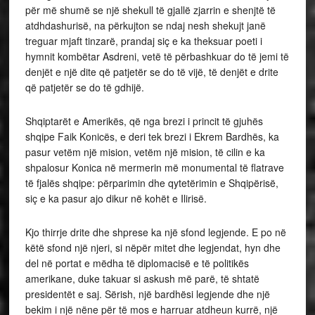
për më shumë se një shekull të gjallë zjarrin e shenjtë të
atdhdashurisë, na përkujton se ndaj nesh shekujt janë
treguar mjaft tinzarë, prandaj siç e ka theksuar poeti i
hymnit kombëtar Asdreni, vetë të përbashkuar do të jemi të
denjët e një dite që patjetër se do të vijë, të denjët e drite
që patjetër se do të gdhijë.
Shqiptarët e Amerikës, që nga brezi i princit të gjuhës
shqipe Faik Konicës, e deri tek brezi i Ekrem Bardhës, ka
pasur vetëm një mision, vetëm një mision, të cilin e ka
shpalosur Konica në mermerin më monumental të flatrave
të fjalës shqipe: përparimin dhe qytetërimin e Shqipërisë,
siç e ka pasur ajo dikur në kohët e Ilirisë.
Kjo thirrje drite dhe shprese ka një sfond legjende. E po në
këtë sfond një njeri, si nëpër mitet dhe legjendat, hyn dhe
del në portat e mëdha të diplomacisë e të politikës
amerikane, duke takuar si askush më parë, të shtatë
presidentët e saj. Sërish, një bardhësi legjende dhe një
bekim i një nëne për të mos e harruar atdheun kurrë, një