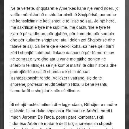
Në të vërtetë, shqiptarët e Amerikës kanë një vend nderi, jo
vetëm në historinë e shtetformimit të Shqipërisë, por edhe
në konsolidimin e këtij shteti e të lirisë së saj.. Jo një herë,
me sakrificat e tyre më sublime, me dashurinë e tyre të
zjarrtë për atdheun, për gjuhën, për flamurin, për kombin
dhe për kulturën shqiptare, ata i dolën zot Shqipërisë dhe
fateve të saj. Sa herë që e kërkoi koha, sa herë që i thirri
zëri i shenjtë i atdheut, flaka e dashurisë për të morri hov
në zemrat e tyre dhe ata u vunë me gjithë qenien në
shërbim të rilindjes së një kombi martir, të cilin historia dhe
padrejtësitë e saj të shumta e kishin dënuar
jashtëzakonisht rëndë. Vëllezërit vatranë, siç do të
shprehej profesori erudit Selamn Riza, u bënë kështu
flamurtarët e shqiptarizmës së rilindur.
Si në një rastësi mitesh dhe legjendash, Rilindjen e madhe
e kishte filluar duke shpalosur Flamurin e Arbërit, bardi i
madh Jeronim De Rada, poeti i parë kombëtar, i cili
ndonëse Arbërinë matanë detit (siç shpreheshin shpesh