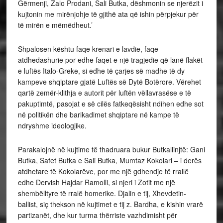
Gërmenji, Zalo Prodani, Sali Butka, dëshmonin se njerëzit i
kujtonin me mirënjohje të gjithë ata që ishin përpjekur për
të mirën e mëmëdheut.’
Shpalosen kështu faqe krenari e lavdie, faqe
atdhedashurie por edhe faqet e një tragjedie që lanë flakët
e luftës Italo-Greke, si edhe të çarjes së madhe të dy
kampeve shqiptare gjatë Luftës së Dytë Botërore. Vërehet
qartë zemër-klithja e autorit për luftën vëllavrasëse e të
pakuptimtë, pasojat e së cilës fatkeqësisht ndihen edhe sot
në politikën dhe barikadimet shqiptare në kampe të
ndryshme ideologjike.
Parakalojnë në kujtime të thadruara bukur Butkallinjtë: Gani
Butka, Safet Butka e Sali Butka, Mumtaz Kokolari – i derës
atdhetare të Kokolarëve, por me një gdhendje të rrallë
edhe Dervish Hajdar Ramolli, si njeri i Zotit me një
shembëlltyre të rralë homerike. Djalin e tij, Xhevdetin-
ballist, siç thekson në kujtimet e tij z. Bardha, e kishin vrarë
partizanët, dhe kur turma thërriste vazhdimisht për