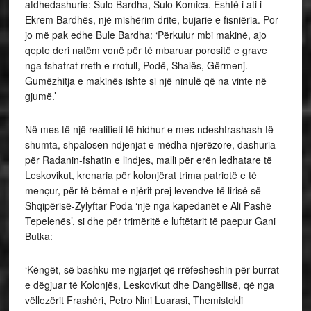
atdhedashurie: Sulo Bardha, Sulo Komica. Është i ati i
Ekrem Bardhës, një mishërim drite, bujarie e fisniëria. Por
jo më pak edhe Bule Bardha: ‘Përkulur mbi makinë, ajo
qepte deri natëm vonë për të mbaruar porositë e grave
nga fshatrat rreth e rrotull, Podë, Shalës, Gërmenj.
Gumëzhitja e makinës ishte si një ninulë që na vinte në
gjumë.’
Në mes të një realitieti të hidhur e mes ndeshtrashash të
shumta, shpalosen ndjenjat e mëdha njerëzore, dashuria
për Radanin-fshatin e lindjes, malli për erën ledhatare të
Leskovikut, krenaria për kolonjërat trima patriotë e të
mençur, për të bëmat e njërit prej levendve të lirisë së
Shqipërisë-Zylyftar Poda ‘një nga kapedanët e Ali Pashë
Tepelenës’, si dhe për trimëritë e luftëtarit të paepur Gani
Butka:
‘Këngët, së bashku me ngjarjet që rrëfesheshin për burrat
e dëgjuar të Kolonjës, Leskovikut dhe Dangëllisë, që nga
vëllezërit Frashëri, Petro Nini Luarasi, Themistokli