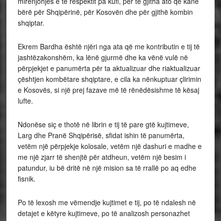
mirënjohjes e të respektit pa kufi, për të gjitha ato që kanë
bërë për Shqipërinë, për Kosovën dhe për gjithë kombin
shqiptar.
Ekrem Bardha është njëri nga ata që me kontributin e tij të
jashtëzakonshëm, ka lënë gjurmë dhe ka vënë vulë në
përpjekjet e panumërta për ta aktualizuar dhe riaktualizuar
çështjen kombëtare shqiptare, e cila ka nënkuptuar çlirimin
e Kosovës, si një prej fazave më të rënëdësishme të kësaj
lufte.
Ndonëse siç e thotë në librin e tij të pare gtë kujtimeve,
Larg dhe Pranë Shqipërisë, sfidat ishin të panumërta,
vetëm një përpjekje kolosale, vetëm një dashuri e madhe e
me një zjarr të shenjtë për atdheun, vetëm një besim i
patundur, iu bë dritë në një mision sa të rrallë po aq edhe
fisnik.
Po të lexosh me vëmendje kujtimet e tij, po të ndalesh në
detajet e këtyre kujtimeve, po të analizosh personazhet