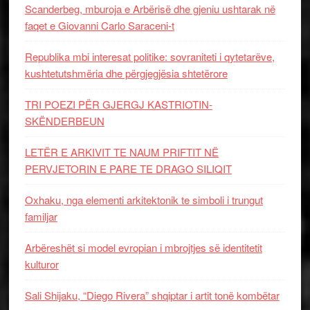
Scanderbeg, mburoja e Arbërisë dhe gjeniu ushtarak në
faqet e Giovanni Carlo Saraceni-t
Republika mbi interesat politike: sovraniteti i qytetarëve,
kushtetutshmëria dhe përgjegjësia shtetërore
TRI POEZI PËR GJERGJ KASTRIOTIN-
SKËNDERBEUN
LETËR E ARKIVIT TE NAUM PRIFTIT NË
PERVJETORIN E PARE TE DRAGO SILIQIT
Oxhaku, nga elementi arkitektonik te simboli i trungut
familjar
Arbëreshët si model evropian i mbrojtjes së identitetit
kulturor
Sali Shijaku, “Diego Rivera” shqiptar i artit tonë kombëtar