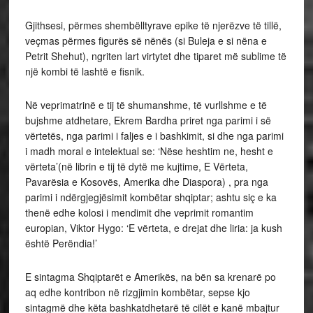
Gjithsesi, përmes shembëlltyrave epike të njerëzve të tillë,
veçmas përmes figurës së nënës (si Buleja e si nëna e
Petrit Shehut), ngriten lart virtytet dhe tiparet më sublime të
një kombi të lashtë e fisnik.
Në veprimatrinë e tij të shumanshme, të vurllshme e të
bujshme atdhetare, Ekrem Bardha priret nga parimi i së
vërtetës, nga parimi i faljes e i bashkimit, si dhe nga parimi
i madh moral e intelektual se: ‘Nëse heshtim ne, hesht e
vërteta’(në librin e tij të dytë me kujtime, E Vërteta,
Pavarësia e Kosovës, Amerika dhe Diaspora) , pra nga
parimi i ndërgjegjësimit kombëtar shqiptar; ashtu siç e ka
thenë edhe kolosi i mendimit dhe veprimit romantim
europian, Viktor Hygo: ‘E vërteta, e drejat dhe liria: ja kush
është Perëndia!’
E sintagma Shqiptarët e Amerikës, na bën sa krenarë po
aq edhe kontribon në rizgjimin kombëtar, sepse kjo
sintagmë dhe këta bashkatdhetarë të cilët e kanë mbajtur