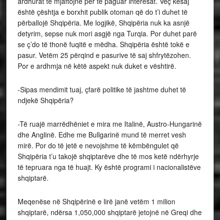
ardhurat të mjaftojnë për të paguar interesat. Veç kësaj
është çështja e borxhit publik otoman që do t’i duhet të
përballojë Shqipëria. Me logjikë, Shqipëria nuk ka asnjë
detyrim, sepse nuk mori asgjë nga Turqia. Por duhet parë
se ç’do të thonë fuqitë e mëdha. Shqipëria është tokë e
pasur. Vetëm 25 përqind e pasurive të saj shfrytëzohen.
Por e ardhmja në këtë aspekt nuk duket e vështirë.
-Sipas mendimit tuaj, çfarë politike të jashtme duhet të
ndjekë Shqipëria?
-Të ruajë marrëdhëniet e mira me Italinë, Austro-Hungarinë
dhe Anglinë. Edhe me Bullgarinë mund të merret vesh
mirë. Por do të jetë e nevojshme të këmbëngulet që
Shqipëria t’u takojë shqiptarëve dhe të mos ketë ndërhyrje
të tepruara nga të huajt. Ky është programi i nacionalistëve
shqiptarë.
Meqenëse në Shqipërinë e lirë janë vetëm 1 milion
shqiptarë, ndërsa 1,050,000 shqiptarë jetojnë në Greqi dhe