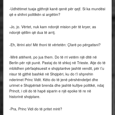
-Udhëtimet tuaja gjithnjë kanë qenë për qejf. Si ka mundësi
që e shihni politikën si argëtim?
-Jo, jo. Vërtet, nuk kam ndonjë mision për të kryer, as
ndonjë qëllim që dua të arrij.
-Eh, lërini ato! Më thoni të vërtetën: Çfarë po përgatisni?
-Mirë atëherë, po jua them. Do të rri vetëm një ditë në
Berlin për një punë. Pastaj do të shkoj në Trieste. Atje do të
mblidhen përfaqësuesit e shqiptarëve jashtë vendit, për t’u
nisur të gjithë bashkë në Shqipëri, ku do t’i shprehin
nderimet Princ Vidit. Këto do të jenë përshëndetjet dhe
urimet e Shqipërisë brenda dhe jashtë kufijve politikë, ndaj
Princit, i cili do të hapë siparin e një epoke të re në
historinë shqiptare.
-Pra, Princ Vidi do të pritet mirë?