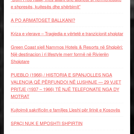
e shpresës, kujtesës dhe shërbimit”
A PO ARMATOSET BALLKANI?
Kriza e vlerave – Tragjedia e vërtetë e tranzicionit shqiptar
Green Coast sjell Nammos Hotels & Resorts në Shqipëri:
Një destinacion i ri lifestyle merr formë në Rivierën
Shqiptare
PUEBLO (1966) / HISTORIA E SPANJOLLES NGA
VALENCIA QË PËRFUNDOI NË LUSHNJE — 29 VJET
PRITJE (1937 – 1966) TË NJË TELEFONATE NGA DY
MOTRAT
Kujtojmë sakrificën e familjes Lleshi për lirinë e Kosovës
SPAÇI NUK E MPOSHTI SHPIRTIN