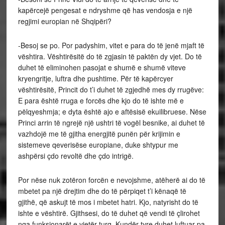
kapërcejë pengesat e ndryshme që has vendosja e një
regjimi europian në Shqipëri?
-Besoj se po. Por padyshim, vitet e para do të jenë mjaft të
vështira. Vështirësitë do të zgjasin të paktën dy vjet. Do të
duhet të eliminohen pasojat e shumë e shumë viteve
kryengritje, luftra dhe pushtime. Për të kapërcyer
vështirësitë, Princit do t’i duhet të zgjedhë mes dy rrugëve:
E para është rruga e forcës dhe kjo do të ishte më e
pëlqyeshmja; e dyta është ajo e aftësisë ekuilibruese. Nëse
Princi arrin të ngrejë një ushtri të vogël besnike, ai duhet të
vazhdojë me të gjitha energjitë punën për krijimin e
sistemeve qeverisëse europiane, duke shtypur me
ashpërsi çdo revoltë dhe çdo intrigë.
Por nëse nuk zotëron forcën e nevojshme, atëherë ai do të
mbetet pa një drejtim dhe do të përpiqet t’i kënaqë të
gjithë, që askujt të mos i mbetet hatri. Kjo, natyrisht do të
ishte e vështirë. Gjithsesi, do të duhet që vendi të çlirohet
nga funksionarët e vjetër turq. Kundër tyre duhet luftuar pa