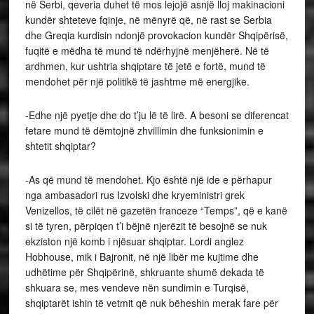
në Serbi, qeveria duhet të mos lejojë asnjë lloj makinacioni
kundër shteteve fqinje, në mënyrë që, në rast se Serbia
dhe Greqia kurdisin ndonjë provokacion kundër Shqipërisë,
fuqitë e mëdha të mund të ndërhyjnë menjëherë. Në të
ardhmen, kur ushtria shqiptare të jetë e fortë, mund të
mendohet për një politikë të jashtme më energjike.
-Edhe një pyetje dhe do t’ju lë të lirë. A besoni se diferencat
fetare mund të dëmtojnë zhvillimin dhe funksionimin e
shtetit shqiptar?
-As që mund të mendohet. Kjo është një ide e përhapur
nga ambasadori rus Izvolski dhe kryeministri grek
Venizellos, të cilët në gazetën franceze “Temps”, që e kanë
si të tyren, përpiqen t’i bëjnë njerëzit të besojnë se nuk
ekziston një komb i njësuar shqiptar. Lordi anglez
Hobhouse, mik i Bajronit, në një libër me kujtime dhe
udhëtime për Shqipërinë, shkruante shumë dekada të
shkuara se, mes vendeve nën sundimin e Turqisë,
shqiptarët ishin të vetmit që nuk bëheshin merak fare për