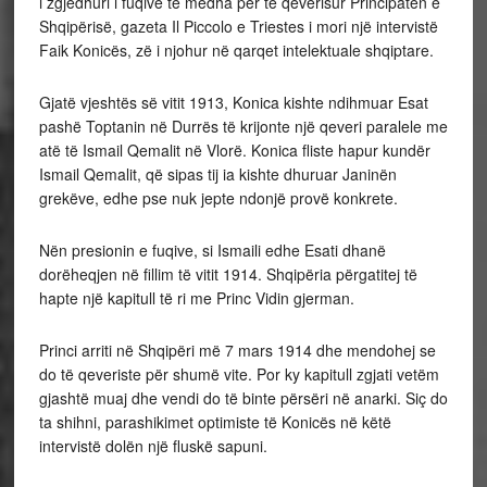
i zgjedhuri i fuqive të mëdha për të qeverisur Principatën e
Shqipërisë, gazeta Il Piccolo e Triestes i mori një intervistë
Faik Konicës, zë i njohur në qarqet intelektuale shqiptare.
Gjatë vjeshtës së vitit 1913, Konica kishte ndihmuar Esat
pashë Toptanin në Durrës të krijonte një qeveri paralele me
atë të Ismail Qemalit në Vlorë. Konica fliste hapur kundër
Ismail Qemalit, që sipas tij ia kishte dhuruar Janinën
grekëve, edhe pse nuk jepte ndonjë provë konkrete.
Nën presionin e fuqive, si Ismaili edhe Esati dhanë
dorëheqjen në fillim të vitit 1914. Shqipëria përgatitej të
hapte një kapitull të ri me Princ Vidin gjerman.
Princi arriti në Shqipëri më 7 mars 1914 dhe mendohej se
do të qeveriste për shumë vite. Por ky kapitull zgjati vetëm
gjashtë muaj dhe vendi do të binte përsëri në anarki. Siç do
ta shihni, parashikimet optimiste të Konicës në këtë
intervistë dolën një fluskë sapuni.