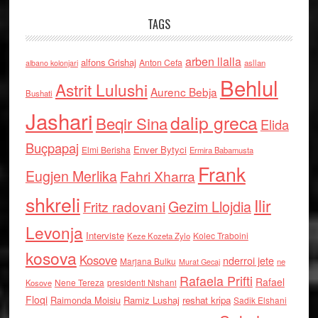
TAGS
arben llalla
alfons Grishaj
Anton Cefa
asllan
albano kolonjari
Behlul
Astrit Lulushi
Aurenc Bebja
Bushati
Jashari
dalip greca
Beqir Sina
Elida
Buçpapaj
Enver Bytyci
Elmi Berisha
Ermira Babamusta
Frank
Eugjen Merlika
Fahri Xharra
shkreli
Ilir
Gezim Llojdia
Fritz radovani
Levonja
Interviste
Kolec Traboini
Keze Kozeta Zylo
kosova
Kosove
nderroi jete
Marjana Bulku
ne
Murat Gecaj
Rafaela Prifti
Rafael
Nene Tereza
Kosove
presidenti Nishani
Floqi
Raimonda Moisiu
Ramiz Lushaj
reshat kripa
Sadik Elshani