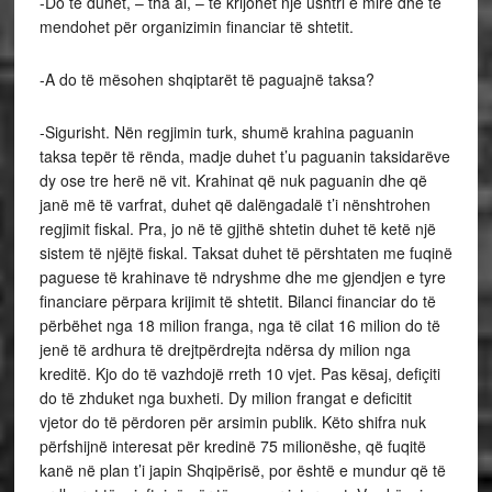
-Do të duhet, – tha ai, – të krijohet një ushtri e mirë dhe të
mendohet për organizimin financiar të shtetit.
-A do të mësohen shqiptarët të paguajnë taksa?
-Sigurisht. Nën regjimin turk, shumë krahina paguanin
taksa tepër të rënda, madje duhet t’u paguanin taksidarëve
dy ose tre herë në vit. Krahinat që nuk paguanin dhe që
janë më të varfrat, duhet që dalëngadalë t’i nënshtrohen
regjimit fiskal. Pra, jo në të gjithë shtetin duhet të ketë një
sistem të njëjtë fiskal. Taksat duhet të përshtaten me fuqinë
paguese të krahinave të ndryshme dhe me gjendjen e tyre
financiare përpara krijimit të shtetit. Bilanci financiar do të
përbëhet nga 18 milion franga, nga të cilat 16 milion do të
jenë të ardhura të drejtpërdrejta ndërsa dy milion nga
kreditë. Kjo do të vazhdojë rreth 10 vjet. Pas kësaj, defiçiti
do të zhduket nga buxheti. Dy milion frangat e deficitit
vjetor do të përdoren për arsimin publik. Këto shifra nuk
përfshijnë interesat për kredinë 75 milionëshe, që fuqitë
kanë në plan t’i japin Shqipërisë, por është e mundur që të