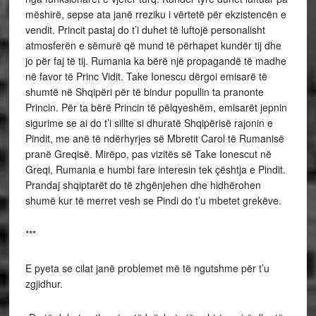
mëshirë, sepse ata janë rreziku i vërtetë për ekzistencën e
vendit. Princit pastaj do t’i duhet të luftojë personalisht
atmosferën e sëmurë që mund të përhapet kundër tij dhe
jo për faj të tij. Rumania ka bërë një propagandë të madhe
në favor të Princ Vidit. Take Ionescu dërgoi emisarë të
shumtë në Shqipëri për të bindur popullin ta pranonte
Princin. Për ta bërë Princin të pëlqyeshëm, emisarët jepnin
sigurime se ai do t’i sillte si dhuratë Shqipërisë rajonin e
Pindit, me anë të ndërhyrjes së Mbretit Carol të Rumanisë
pranë Greqisë. Mirëpo, pas vizitës së Take Ionescut në
Greqi, Rumania e humbi fare interesin tek çështja e Pindit.
Prandaj shqiptarët do të zhgënjehen dhe hidhërohen
shumë kur të merret vesh se Pindi do t’u mbetet grekëve.
***
E pyeta se cilat janë problemet më të ngutshme për t’u
zgjidhur.