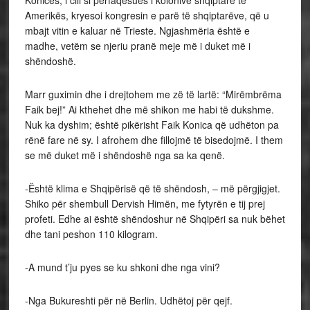
Konicës, i cili si përfaqësues i kolonive shqiptare të
Amerikës, kryesoi kongresin e parë të shqiptarëve, që u
mbajt vitin e kaluar në Trieste. Ngjashmëria është e
madhe, vetëm se njeriu pranë meje më i duket më i
shëndoshë.
Marr guximin dhe i drejtohem me zë të lartë: “Mirëmbrëma
Faik bej!” Ai kthehet dhe më shikon me habi të dukshme.
Nuk ka dyshim; është pikërisht Faik Konica që udhëton pa
rënë fare në sy. I afrohem dhe fillojmë të bisedojmë. I them
se më duket më i shëndoshë nga sa ka qenë.
-Është klima e Shqipërisë që të shëndosh, – më përgjigjet.
Shiko për shembull Dervish Himën, me fytyrën e tij prej
profeti. Edhe ai është shëndoshur në Shqipëri sa nuk bëhet
dhe tani peshon 110 kilogram.
-A mund t’ju pyes se ku shkoni dhe nga vini?
-Nga Bukureshti për në Berlin. Udhëtoj për qejf.