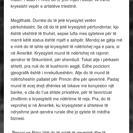
kryesisht vepër e artistëve triestinë.
Megjithatë, Durrësi do të jetë kryeqytet vetëm
përkohësisht. Se cili do të jetë kryeqyteti përfundimtar, kjo
është vështirë të thuhet, sepse lufta mes qyteteve për të
marrë këtë status është mjaft e ashpër. Mendoj se gjëja më
e mirë do të ishte që kryeqyteti të ndërtohej nga e para, si
në Amerikë. Kryeqyteti mund të ndërtohej në rajonin
qendror të Shkumbinit, për shembull. Tokat atje i përkasin
shtetit, pra nuk do të kushtonin asgjë. Edhe pozicioni
gjeografik është i mrekullueshëm. Atje do të mund të
ndërtoheshin pallatet për Princin dhe për qeverinë. Pastaj
mund të ecej drejt dhënies së tokave me konçesion një
banke, e cila do t’ua shiste privatëve, për të favorizuar
zhvillimin e kryeqytetit me ndërtime të reja. Pra, do të
veprohej si në Amerikë, ku kryeqytetet e shteteve të
ndryshme janë qendra rurale dhe jo qytete të mëdha
biznesi.
-Besoni se Princ Vidi do të arrijë të qeverisë dhe të