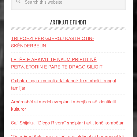
ARTIKUJT E FUNDIT
TRI POEZI PËR GJERGJ KASTRIOTIN-
SKËNDERBEUN
LETËR E ARKIVIT TE NAUM PRIFTIT NË
PERVJETORIN E PARE TE DRAGO SILIQIT
Oxhaku, nga elementi arkitektonik te simboli i trungut
familjar
Arbëreshët si model evropian i mbrojtjes së identitetit
kulturor
Sali Shijaku, “Diego Rivera” shqiptar i artit tonë kombëtar
“Dom Fred Kalaj, mes altarit dhe atdheut si hermeneutikë