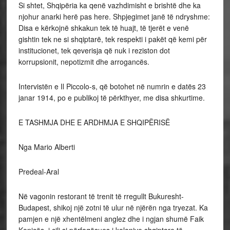
Si shtet, Shqipëria ka qenë vazhdimisht e brishtë dhe ka
njohur anarki herë pas here. Shpjegimet janë të ndryshme:
Disa e kërkojnë shkakun tek të huajt, të tjerët e venë
gishtin tek ne si shqiptarë, tek respekti i pakët që kemi për
institucionet, tek qeverisja që nuk i reziston dot
korrupsionit, nepotizmit dhe arrogancës.
Intervistën e Il Piccolo-s, që botohet në numrin e datës 23
janar 1914, po e publikoj të përkthyer, me disa shkurtime.
E TASHMJA DHE E ARDHMJA E SHQIPËRISË
Nga Mario Alberti
Predeal-Aral
Në vagonin restorant të trenit të rregullt Bukuresht-
Budapest, shikoj një zotni të ulur në njërën nga tryezat. Ka
pamjen e një xhentëlmeni anglez dhe i ngjan shumë Faik