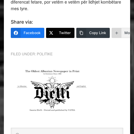
diferencat fetare, por vetëm e vetëm për lidhjet kombëtare
mes tyre.
Share via:
Facebook
Twitter
Copy Link
More
FILED UNDER:
POLITIKE