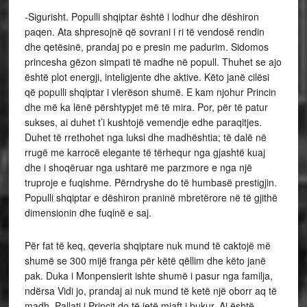
-Sigurisht. Populli shqiptar është i lodhur dhe dëshiron
paqen. Ata shpresojnë që sovrani i ri të vendosë rendin
dhe qetësinë, prandaj po e presin me padurim. Sidomos
princesha gëzon simpati të madhe në popull. Thuhet se ajo
është plot energji, inteligjente dhe aktive. Këto janë cilësi
që populli shqiptar i vlerëson shumë. E kam njohur Princin
dhe më ka lënë përshtypjet më të mira. Por, për të patur
sukses, ai duhet t’i kushtojë vemendje edhe paraqitjes.
Duhet të rrethohet nga luksi dhe madhështia; të dalë në
rrugë me karrocë elegante të tërhequr nga gjashtë kuaj
dhe i shoqëruar nga ushtarë me parzmore e nga një
truproje e fuqishme. Përndryshe do të humbasë prestigjin.
Populli shqiptar e dëshiron praninë mbretërore në të gjithë
dimensionin dhe fuqinë e saj.
Për fat të keq, qeveria shqiptare nuk mund të caktojë më
shumë se 300 mijë franga për këtë qëllim dhe këto janë
pak. Duka i Monpensierit ishte shumë i pasur nga familja,
ndërsa Vidi jo, prandaj ai nuk mund të ketë një oborr aq të
madh. Pallati i Princit do të jetë mjaft i bukur. Ai është