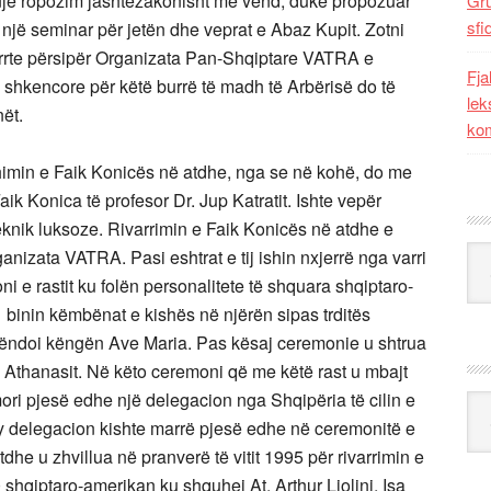
ha një ropozim jashtëzakonisht me vend, duke propozuar
Gr
sfi
t një seminar për jetën dhe veprat e Abaz Kupit. Zotni
errte përsipër Organizata Pan-Shqiptare VATRA e
Fja
 shkencore për këtë burrë të madh të Arbërisë do të
lek
nët.
kom
himin e Faik Konicës në atdhe, nga se në kohë, do me
ik Konica të profesor Dr. Jup Katratit. Ishte vepër
knik luksoze. Rivarrimin e Faik Konicës në atdhe e
Kat
anizata VATRA. Pasi eshtrat e tij ishin nxjerrë nga varri
i e rastit ku folën personalitete të shquara shqiptaro-
binin këmbënat e kishës në njërën sipas trditës
këndoi këngën Ave Maria. Pas kësaj ceremonie u shtrua
 Athanasit. Në këto ceremoni që me këtë rast u mbajt
i pjesë edhe një delegacion nga Shqipëria të cilin e
Ark
 Ky delegacion kishte marrë pjesë edhe në ceremonitë e
tdhe u zhvillua në pranverë të vitit 1995 për rivarrimin e
shqiptaro-amerikan ku shquhej At. Arthur Liolini, Isa