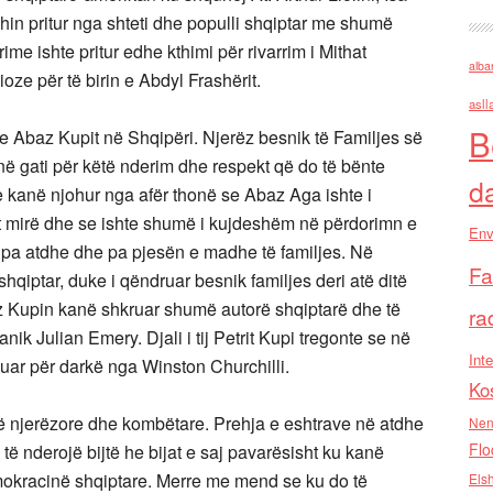
in pritur nga shteti dhe populli shqiptar me shumë
e ishte pritur edhe kthimi për rivarrim i Mithat
alba
ioze për të birin e Abdyl Frashërit.
asll
B
e Abaz Kupit në Shqipëri. Njerëz besnik të Familjes së
anë gati për këtë nderim dhe respekt që do të bënte
d
 e kanë njohur nga afër thonë se Abaz Aga ishte i
t mirë dhe se ishte shumë i kujdeshëm në përdorimn e
Env
në pa atdhe dhe pa pjesën e madhe të familjes. Në
Fa
hqiptar, duke i qëndruar besnik familjes deri atë ditë
baz Kupin kanë shkruar shumë autorë shqiptarë dhe të
ra
nik Julian Emery. Djali i tij Petrit Kupi tregonte se në
Inte
tuar për darkë nga Winston Churchilli.
Ko
tyrë njerëzore dhe kombëtare. Prehja e eshtrave në atdhe
Nen
Flo
ë nderojë bijtë he bijat e saj pavarësisht ku kanë
emokracinë shqiptare. Merre me mend se ku do të
Els