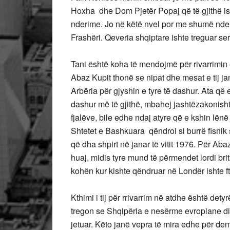
Hoxha dhe Dom Pjetër Popaj që të gjithë ish
nderime. Jo në këtë nvel por me shumë nderim
Frashëri. Qeveria shqiptare ishte treguar ser
Tani është koha të mendojmë për rivarrimin 
Abaz Kupit thonë se nipat dhe mesat e tij j
Arbëria për gjyshin e tyre të dashur. Ata që
dashur më të gjithë, mbahej jashtëzakonish
fjalëve, bile edhe ndaj atyre që e kshin lë
Shtetet e Bashkuara qëndroi si burrë fisnik s
që dha shpirt në janar të vitit 1976. Për A
huaj, midis tyre mund të përmendet lordi brita
kohën kur kishte qëndruar në Londër ishte f
Kthimi i tij për rrivarrim në atdhe është de
tregon se Shqipëria e nesërme evropiane di t
jetuar. Këto janë vepra të mira edhe për d