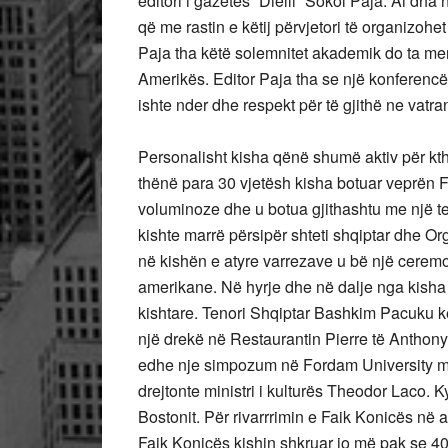
editori i gazetës “Dielli” Sokol Paja. Ai d
që me rastin e këtij përvjetori të organizohe
Paja tha këtë solemnitet akademik do ta m
Amerikës. Editor Paja tha se një konferencë
ishte nder dhe respekt për të gjithë ne vatra
Personalisht kisha qënë shumë aktiv për kt
thënë para 30 vjetësh kisha botuar veprën Fa
voluminoze dhe u botua gjithashtu me një te
kishte marrë përsipër shteti shqiptar dhe Org
në kishën e atyre varrezave u bë një ceremon
amerikane. Në hyrje dhe në dalje nga kisha 
kishtare. Tenori Shqiptar Bashkim Pacuku 
një drekë në Restaurantin Pierre të Anthony
edhe nje simpozum në Fordam University mor
drejtonte ministri i kulturës Theodor Laco.
Bostonit. Për rivarrrimin e Faik Konicës në a
Faik Konicës kishin shkruar jo më pak se 40 