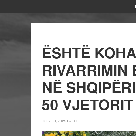
ËSHTË KOHA
RIVARRIMIN 
NË SHQIPËRI
50 VJETORIT
JULY 30, 2025
BY
S P