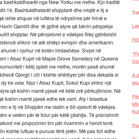
nga bashkatdhearët nga New Yorku me rrethe. Kjo traditë
it-19. Bashkatdhetarët shqiptarë dhe miqtë e tij e
𝐕𝐞
 që ishte shquar në luftëra të ndryshme për lirinë e
Lek
 Haxhi Qamilit dhe të gjithë atyre që bënin përpjekje
llit shqiptar. Në përvjetoret e vdekjes flitej gjërësisht
FE
zistencë shkroi në atë shtëpi evropin dhe amerikanin.
shumë i njohur në botën liridashëse. Sivjet në
“Pi
varri i Abaz Kupit në Maple Grove Semetary në Queens
Glo
muniteti i këtij qyteti me rrethe, morën pesë shumë
drecë Gjergji i cili i kishte shërbyer për disa dekada si
A d
jet
ën dy tre veta. Nipi i Abaz Kupit, Sokol Kupi shtroi një
 atyre që kishin marrë pjesë në këtë orë përkujtimore. Në
Për
ë kishin marrë pjesë edhe tek varri. Aty i bisedua
Mba
 e tij në Shqipëri me rastin e 50-vjetorit të vdekjes.
Kul
etëm e vetëm për të folur për këtë çështje. Të pranishmit
ord me propozimin tim për rivarrimin e heroit tonë
Pse
lin kishte luftuar e punuar tërë jetën. Më pas foli edhe