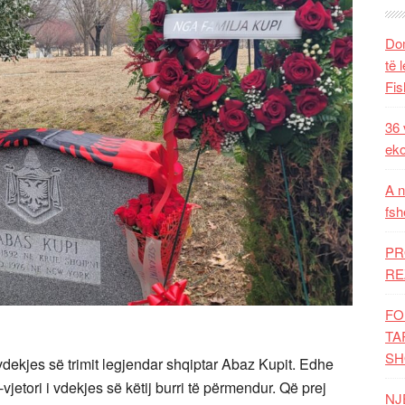
Dom
të 
Fis
36 
eko
A n
fsh
PR
RE
FO
TA
SH
i vdekjes së trimit legjendar shqiptar Abaz Kupit. Edhe
vjetori i vdekjes së këtij burri të përmendur. Që prej
NJ