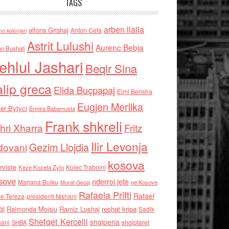
TAGS
arben llalla
alfons Grishaj
Anton Cefa
no kolonjari
Astrit Lulushi
Aurenc Bebja
an Bushati
ehlul Jashari
Beqir Sina
alip greca
Elida Buçpapaj
Elmi Berisha
Eugjen Merlika
er Bytyci
Ermira Babamusta
Frank shkreli
hri Xharra
Fritz
Ilir Levonja
Gezim Llojdia
dovani
kosova
rviste
Kolec Traboini
Keze Kozeta Zylo
sove
nderroi jete
Marjana Bulku
ne Kosove
Murat Gecaj
Rafaela Prifti
Rafael
e Tereza
presidenti Nishani
qi
Raimonda Moisiu
Ramiz Lushaj
reshat kripa
Sadik
Shefqet Kercelli
shqiperia
hani
shqiptaret
SHBA