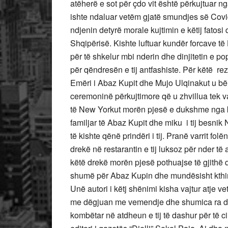
atëherë e sot për çdo vit është përkujtuar 
ishte ndaluar vetëm gjatë smundjes së Covid
ndjenin detyrë morale kujtimin e këtij fatosi
Shqipërisë. Kishte luftuar kundër forcave të
për të shkelur mbi nderin dhe dinjitetin e popu
për qëndresën e tij antfashiste. Për këtë re
Emëri i Abaz Kupit dhe Mujo Ulqinakut u bë 
ceremoninë përkujtimore që u zhvillua tek 
të New Yorkut morën pjesë e dukshme nga ko
familjar të Abaz Kupit dhe miku i tij besnik N
të kishte qënë prindëri i tij. Pranë varrit fol
drekë në restarantin e tij luksoz për nder të
këtë drekë morën pjesë pothuajse të gjithë q
shumë për Abaz Kupin dhe mundësisht kthimin
Unë autori i këtj shënimi kisha vajtur atje v
me dëgjuan me vemendje dhe shumica ra dak
kombëtar në atdheun e tij të dashur për të ci