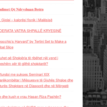
𝐝𝐢𝐦𝐞𝐭 𝐐𝐞̈ 𝐍𝐝𝐫𝐲𝐬𝐡𝐮𝐚𝐧 𝐁𝐨𝐭𝐞̈𝐧
 Gjolaj – kalorësi fisnik i Malësisë
DERATA VATRA SHPALLË KRYESINË
nocchio’s Harvard” by Tertini Set to Make a
bal Slice
uhet që Shqipëria të ribëhet një vend i
ueshëm për të gjithë shqiptarët?
fundoi me sukses Seminari XIX
rëkombëtar i Mësuesve të Gjuhës Shqipe dhe
turës Shqiptare në Diasporë dhe në Mërgatë
 dhe kush e vrau Hasan Riza Pashën?