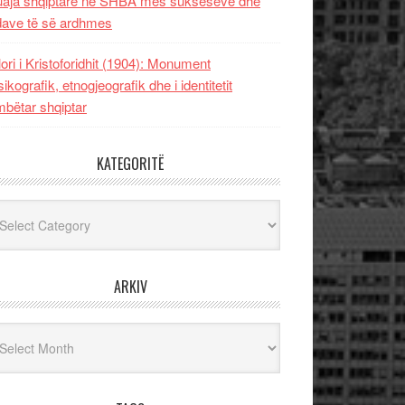
uaja shqiptare në SHBA mes sukseseve dhe
dave të së ardhmes
lori i Kristoforidhit (1904): Monument
sikografik, etnogjeografik dhe i identitetit
bëtar shqiptar
KATEGORITË
egoritë
ARKIV
iv