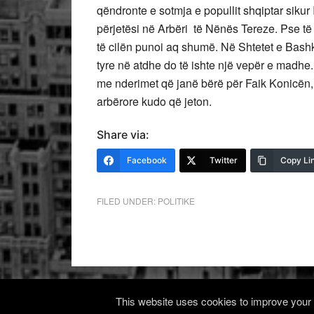
qëndronte e sotmja e popullit shqiptar sikur 
përjetësi në Arbëri të Nënës Tereze. Pse të
të cilën punoi aq shumë. Në Shtetet e Bashk
tyre në atdhe do të ishte një vepër e madhe.
me nderimet që janë bërë për Faik Konicën,
arbërore kudo që jeton.
Share via:
Facebook
Twitter
Copy Li
FILED UNDER:
POLITIKE
This website uses cookies to improve your e