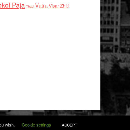
kol Paja
Vatra
Visar Zhiti
Thaci
you wish.
Cookie settings
ACCEPT