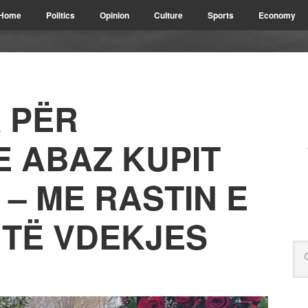
Home
Politics
Opinion
Culture
Sports
Economy
 PËR
E ABAZ KUPIT
 – ME RASTIN E
 TË VDEKJES