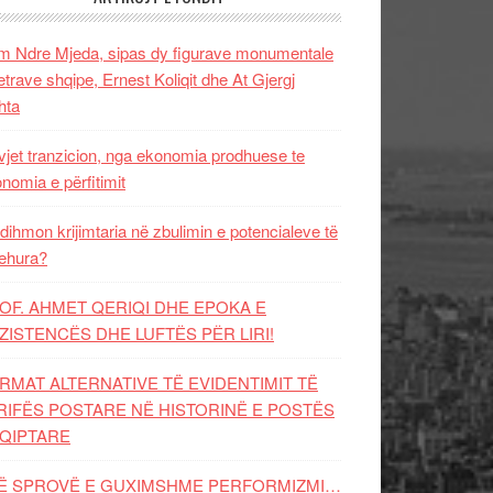
 Ndre Mjeda, sipas dy figurave monumentale
letrave shqipe, Ernest Koliqit dhe At Gjergj
hta
vjet tranzicion, nga ekonomia prodhuese te
nomia e përfitimit
dihmon krijimtaria në zbulimin e potencialeve të
ehura?
OF. AHMET QERIQI DHE EPOKA E
ZISTENCЁS DHE LUFTЁS PЁR LIRI!
RMAT ALTERNATIVE TË EVIDENTIMIT TË
RIFËS POSTARE NË HISTORINË E POSTËS
QIPTARE
Ë SPROVË E GUXIMSHME PERFORMIZMI…