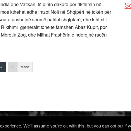
So
India dhe Vatikani të binin dakord për rikthimin në
 mos kthehet edhe Imzot Noli në Shqipëri në tokën për
uara pushojnë shumë patriot shqiptarë, dhe kthimi i
 Rikthimi gjeneralit tonë të famshën Abaz Kupit, por
 Mbretin Zog, dhe Mithat Frashërin e nderojnë racën
nk
More
xperience. We'll assume you're ok with this, but you can opt-out if 
Log in