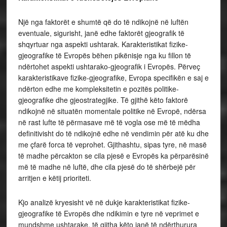
Një nga faktorët e shumtë që do të ndikojnë në luftën
eventuale, sigurisht, janë edhe faktorët gjeografik të
shqyrtuar nga aspekti ushtarak. Karakteristikat fizike-
gjeografike të Evropës bëhen pikënisje nga ku fillon të
ndërtohet aspekti ushtarako-gjeografik i Evropës. Përveç
karakteristikave fizike-gjeografike, Evropa specifikën e saj e
ndërton edhe me kompleksitetin e pozitës politike-
gjeografike dhe gjeostrategjike. Të gjithë këto faktorë
ndikojnë në situatën momentale politike në Evropë, ndërsa
në rast lufte të përmasave më të vogla ose më të mëdha
definitivisht do të ndikojnë edhe në vendimin për atë ku dhe
me çfarë forca të veprohet. Gjithashtu, sipas tyre, në masë
të madhe përcakton se cila pjesë e Evropës ka përparësinë
më të madhe në luftë, dhe cila pjesë do të shërbejë për
arritjen e këtij prioriteti.
Kjo analizë kryesisht vë në dukje karakteristikat fizike-
gjeografike të Evropës dhe ndikimin e tyre në veprimet e
mundshme ushtarake, të gjitha këto janë të ndërthurura