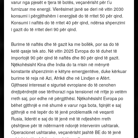
varur nga pjesët e tjera të botës, veçanërisht për t’u
furnizuar me energji. Vlerësimet janë se deri në vitin 2030
konsumi i përgjithshëm i energjisë do të rritet 50 për qind.
Konsumi i naftës do të rritet 40 për qind, ndërsa shpenzimi
i gazit do të rritet deri 90 për qind.
Burime të naftës dhe të gazit ka me bollëk, por sa do të
ketë qasje tek ato. Në vitin 2025 Evropa do të duhet të
importojë 90 për qind të naftës dhe 80 për qind të gazit.
Njëkohësisht Kina dhe India do ta rrisin në mënyrë
konstante shpenzimin e këtyre emergjentëve, duke kërkuar
burime të reja në Azi, Afrikë dhe në Lindjen e Afërt.
Gjithsesi interesat e sigurisë evropiane do të cenohen
drejtpërdrejtë ose tërthorazi nga tensionet në rritje jo vetëm
rreth saj, por edhe në përgjithësi. Njëkohësisht Evropa po
bëhet gjithnjë e më shumë e varur nga bota, fqinjët e saj
gjithnjë e më tepër do të jenë problematik në veqanti
Rusia, liderët e saj do të jenë më të ndjeshëm rreth
çështjeve për të ndërmarrë ndonjë intervenim ushtarak.
Operacionet ushtarake, veçanërisht jashtë BE do të jenë