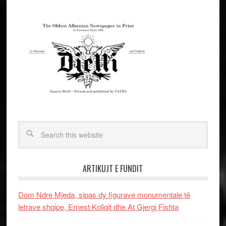
ARTIKUJT E FUNDIT
Dom Ndre Mjeda, sipas dy figurave monumentale të
letrave shqipe, Ernest Koliqit dhe At Gjergj Fishta