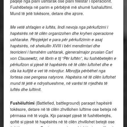
paqeje nga plani ushtarak ose plani fillestar i operacionit.
Fushëbeteja në parim e përbëjnë më shumë fushaluftimi.
Mund të jetë tokësore, detare dhe ajrore.
Me vetë shfaqjen e luftës, lindi nevoja nga përkufizimi i
hapësirës në të cilën organizohen dhe kryhen operacione
ushtarake. Përpjekjet e para për përkufizimin e asaj
hapësirës, në shekullin XVIII i bëri mendimtari dhe
teoricieni i famshëm ushtarak, gjeneralmajor prusian Carl
von Clausewitz, në librin e tij “Për luftën”, ku fushëbetejën e
përkufizon si pjesë të hapësirës në të cilën luftohet dhe e
cila ka kufijtë e vet të mbrojtur. Mbrojtja përbëhet nga
fortesa ose pengesa natyrore. Hapësira në të cilën luftohet
mund të jetë e ndryshueshme, në varësi të rrjedhës të
luftës dhe luftimit.
Fushëluftimi
(Battlefied, battleground) paraqet hapësirë
tokësore, detare në të cilën zhvillohen luftime ose beteja në
përmasa më të vogla. Kjo paraqet pjesë të fushëbetejës,
qoftë si pjesë të hapësirës në të cilën zhvillohet betejë ose