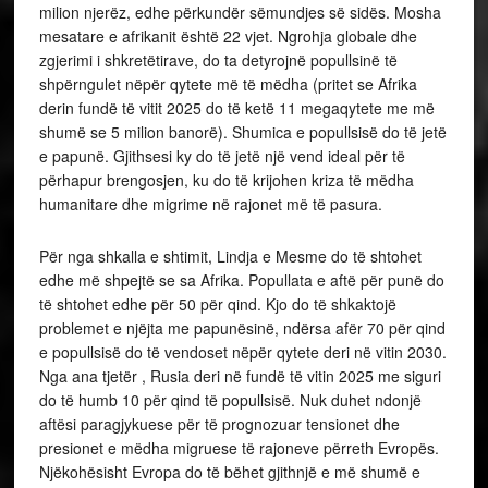
milion njerëz, edhe përkundër sëmundjes së sidës. Mosha
mesatare e afrikanit është 22 vjet. Ngrohja globale dhe
zgjerimi i shkretëtirave, do ta detyrojnë popullsinë të
shpërngulet nëpër qytete më të mëdha (pritet se Afrika
derin fundë të vitit 2025 do të ketë 11 megaqytete me më
shumë se 5 milion banorë). Shumica e popullsisë do të jetë
e papunë. Gjithsesi ky do të jetë një vend ideal për të
përhapur brengosjen, ku do të krijohen kriza të mëdha
humanitare dhe migrime në rajonet më të pasura.
Për nga shkalla e shtimit, Lindja e Mesme do të shtohet
edhe më shpejtë se sa Afrika. Popullata e aftë për punë do
të shtohet edhe për 50 për qind. Kjo do të shkaktojë
problemet e njëjta me papunësinë, ndërsa afër 70 për qind
e popullsisë do të vendoset nëpër qytete deri në vitin 2030.
Nga ana tjetër , Rusia deri në fundë të vitin 2025 me siguri
do të humb 10 për qind të popullsisë. Nuk duhet ndonjë
aftësi paragjykuese për të prognozuar tensionet dhe
presionet e mëdha migruese të rajoneve përreth Evropës.
Njëkohësisht Evropa do të bëhet gjithnjë e më shumë e