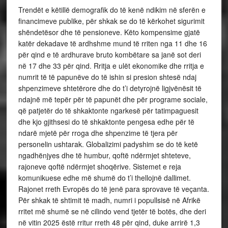
Trendët e këtillë demografik do të kenë ndikim në sferën e
financimeve publike, për shkak se do të kërkohet sigurimit
shëndetësor dhe të pensioneve. Këto kompensime gjatë
katër dekadave të ardhshme mund të rriten nga 11 dhe 16
për qind e të ardhurave bruto kombëtare sa janë sot deri
në 17 dhe 33 për qind. Rritja e ulët ekonomike dhe rritja e
numrit të të papunëve do të ishin si presion shtesë ndaj
shpenzimeve shtetërore dhe do t’i detyrojnë ligjvënësit të
ndajnë më tepër për të papunët dhe për programe sociale,
që patjetër do të shkaktonte ngarkesë për tatimpaguesit
dhe kjo gjithsesi do të shkaktonte pengesa edhe për të
ndarë mjetë për rroga dhe shpenzime të tjera për
personelin ushtarak. Globalizimi padyshim se do të ketë
ngadhënjyes dhe të humbur, qoftë ndërmjet shteteve,
rajoneve qoftë ndërmjet shoqërive. Sistemet e reja
komunikuese edhe më shumë do t’i thellojnë dallimet.
Rajonet rreth Evropës do të jenë para sprovave të veçanta.
Për shkak të shtimit të madh, numri i popullsisë në Afrikë
rritet më shumë se në cilindo vend tjetër të botës, dhe deri
në vitin 2025 ëstë rritur rreth 48 për qind, duke arrirë 1,3