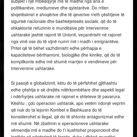
subjekt i një mbikëqyrje më të madhe nga ana e
politikanëve, mediumeve dhe qytetarëve. Do rriten
shqetësimet e shoqërive dhe të qeverive rreth çështjeve të
sigurisë nacionale dhe bashkëjetesës sociale, që do të
shkaktonte refuzimin e mundësive për intervenime
ushtarake jashtë rajonit të Unionit, veçanërisht në rajonet
nga vinë ose do të vijnë numri më i madh i emigrantëve.
Pritet që të bëhet vazhdimisht edhe përhapja e
kapaciteteve bërthamore, biologjike dhe kimike, që do të
komplikonte edhe më shumë marrjen e vendimeve për
intervenime ushtarake.
Si pasojë e globalizimit, këtu do të përfshihet gjithashtu
edhe çështja e së drejtës ndërkombëtare dhe aspekti legal
i ndërhyrjes ushtarake në rajonet e shteteve të pavarura.
Kështu , çdo operacion ushtarak, apo vetëm ndonjë veprim
që nuk do ta lejonin Kombet e Bashkuara do të
konsiderohet si ilegal, që do të shtonte antagonizmat edhe
më shumë. Në zbatimin e operacioneve ushtarake
vëmendje më e madhe do t’i kushtohet proporcionit dhe
logjikës së përdorimit të forcës, duke i dhënë mundësi