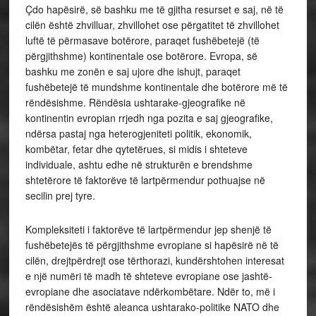
Çdo hapësirë, së bashku me të gjitha resurset e saj, në të
cilën është zhvilluar, zhvillohet ose përgatitet të zhvillohet
luftë të përmasave botërore, paraqet fushëbetejë (të
përgjithshme) kontinentale ose botërore. Evropa, së
bashku me zonën e saj ujore dhe ishujt, paraqet
fushëbetejë të mundshme kontinentale dhe botërore më të
rëndësishme. Rëndësia ushtarake-gjeografike në
kontinentin evropian rrjedh nga pozita e saj gjeografike,
ndërsa pastaj nga heterogjeniteti politik, ekonomik,
kombëtar, fetar dhe qytetërues, si midis i shteteve
individuale, ashtu edhe në strukturën e brendshme
shtetërore të faktorëve të lartpërmendur pothuajse në
secilin prej tyre.
Kompleksiteti i faktorëve të lartpërmendur jep shenjë të
fushëbetejës të përgjithshme evropiane si hapësirë në të
cilën, drejtpërdrejt ose tërthorazi, kundërshtohen interesat
e një numëri të madh të shteteve evropiane ose jashtë-
evropiane dhe asociatave ndërkombëtare. Ndër to, më i
rëndësishëm është aleanca ushtarako-politike NATO dhe