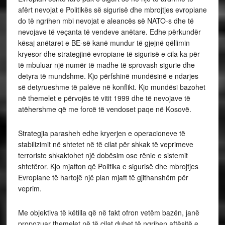
afërt nevojat e Politikës së sigurisë dhe mbrojtjes evropiane
do të ngrihen mbi nevojat e aleancës së NATO-s dhe të
nevojave të veçanta të vendeve anëtare. Edhe përkundër
kësaj anëtaret e BE-së kanë mundur të gjejnë qëllimin
kryesor dhe strategjinë evropiane të sigurisë e cila ka për
të mbuluar një numër të madhe të sprovash sigurie dhe
detyra të mundshme. Kjo përfshinë mundësinë e ndarjes
së detyrueshme të palëve në konflikt. Kjo mundësi bazohet
në themelet e përvojës të vitit 1999 dhe të nevojave të
atëhershme që me forcë të vendoset paqe në Kosovë.
Strategjia parasheh edhe kryerjen e operacioneve të
stabilizimit në shtetet në të cilat për shkak të veprimeve
terroriste shkaktohet një dobësim ose rënie e sistemit
shtetëror. Kjo mjafton që Politika e sigurisë dhe mbrojtjes
Evropiane të hartojë një plan mjaft të gjithanshëm për
veprim.
Me objektiva të këtilla që në fakt ofron vetëm bazën, janë
propozuar themelet në të cilat duhet të ngrihen aftësitë e