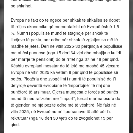
po shkrihet.
Evropa në fakt do të ngecë për shkak të shkallës së dobët
të rritjes ekonomike që momentalisht në Evropë është 1,5
%. Numri i popullsisë mund të stagnojë për shkak të
lindjeve të pakta, por edhe për shkak të zgjatjes sa më të
madhe të jetës. Deri në vitin 2025-30 përqindja e popullsisë
me aftësi punuese (nga 15 deri 64 vjet dhe mbajtja e kufirit
për marrje të pensionit) do të rritet nga 37 në 48 për qind.
Kështu evropiani mesatar do të jetë me moshë 45 vjeçare.
Evropa në vitin 2025 ka vetëm 6 për qind të popullsisë së
botës. Pleqëria dhe zvogëlimi i numrit të popullsisë do t’i
detyrojë qeveritë evropiane të ‘importojnë” të rinj dhe
punëtorë të arsimuar. Gjersa mungesa e forcës së punës
mund të neutralizohet me “import”, forcat e armatosura do
të gjenden në një pozitë edhe më të vështirë. Në fakt në
vitin 2025, në Evropë numri i personave të aftë për t’u
rekrutuar (nga 16 deri 30 vjet) do të zvogëlohet 15 për
qind.