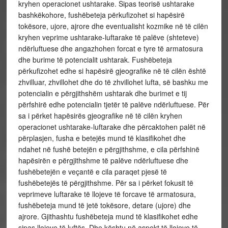
kryhen operacionet ushtarake. Sipas teorisë ushtarake
bashkëkohore, fushëbeteja përkufizohet si hapësirë
tokësore, ujore, ajrore dhe eventualisht kozmike në të cilën
kryhen veprime ushtarake-luftarake të palëve (shteteve)
ndërluftuese dhe angazhohen forcat e tyre të armatosura
dhe burime të potencialit ushtarak. Fushëbeteja
përkufizohet edhe si hapësirë gjeografike në të cilën është
zhvilluar, zhvillohet dhe do të zhvillohet lufta, së bashku me
potencialin e përgjithshëm ushtarak dhe burimet e tij
përfshirë edhe potencialin tjetër të palëve ndërluftuese. Për
sa i përket hapësirës gjeografike në të cilën kryhen
operacionet ushtarake-luftarake dhe përcaktohen palët në
përplasjen, fusha e betejës mund të klasifikohet dhe
ndahet në fushë betejën e përgjithshme, e cila përfshinë
hapësirën e përgjithshme të palëve ndërluftuese dhe
fushëbetejën e veçantë e cila paraqet pjesë të
fushëbetejës të përgjithshme. Për sa i përket fokusit të
veprimeve luftarake të llojeve të forcave të armatosura,
fushëbeteja mund të jetë tokësore, detare (ujore) dhe
ajrore. Gjithashtu fushëbeteja mund të klasifikohet edhe
sipas llojeve të luftës. Dhe kështu në aspekt të llojeve të