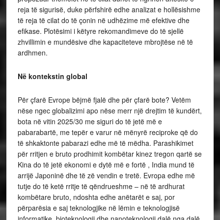
reja të sigurisë, duke përfshirë edhe analizat e hollësishme
të reja të cilat do të çonin në udhëzime më efektive dhe
efikase. Plotësimi i këtyre rekomandimeve do të sjellë
zhvillimin e mundësive dhe kapaciteteve mbrojtëse në të
ardhmen.
Në kontekstin global
Për çfarë Evrope bëjmë fjalë dhe për çfarë bote? Vetëm
nëse ngec globalizimi apo nëse merr një drejtim të kundërt,
bota në vitin 2025/30 me siguri do të jetë më e
pabarabartë, me tepër e varur në mënyrë reciproke që do
të shkaktonte pabarazi edhe më të mëdha. Parashikimet
për rritjen e bruto prodhimit kombëtar kinez tregon qartë se
Kina do të jetë ekonomi e dytë më e fortë , India mund të
arrijë Japoninë dhe të zë vendin e tretë. Evropa edhe më
tutje do të ketë rritje të qëndrueshme – në të ardhurat
kombëtare bruto, ndoshta edhe anëtarët e saj, por
përparësia e saj teknologjike në lëmin e teknologjisë
informatike, bioteknologji dhe nanoteknologji dalë nga dalë