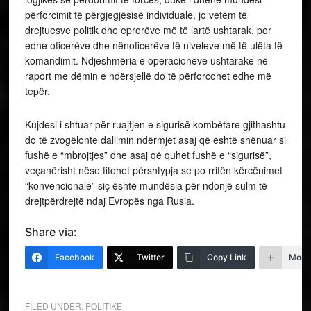
përforcimit të përgjegjësisë individuale, jo vetëm të
drejtuesve politik dhe eprorëve më të lartë ushtarak, por
edhe oficerëve dhe nënoficerëve të niveleve më të ulëta të
komandimit. Ndjeshmëria e operacioneve ushtarake në
raport me dëmin e ndërsjellë do të përforcohet edhe më
tepër.
Kujdesi i shtuar për ruajtjen e sigurisë kombëtare gjithashtu
do të zvogëlonte dallimin ndërmjet asaj që është shënuar si
fushë e “mbrojtjes” dhe asaj që quhet fushë e “sigurisë”,
veçanërisht nëse fitohet përshtypja se po rritën kërcënimet
“konvencionale” siç është mundësia për ndonjë sulm të
drejtpërdrejtë ndaj Evropës nga Rusia.
Share via:
Facebook
Twitter
Copy Link
More
FILED UNDER:
POLITIKE