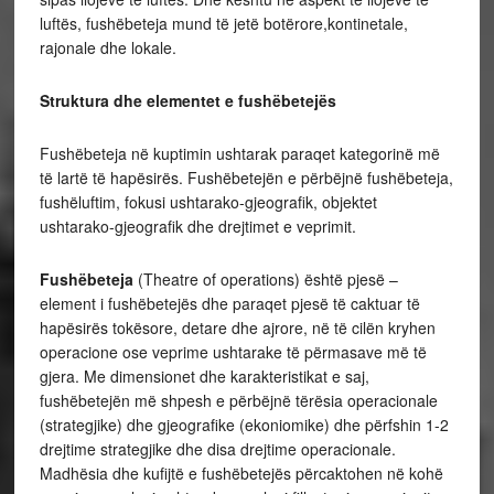
luftës, fushëbeteja mund të jetë botërore,kontinetale,
rajonale dhe lokale.
Struktura dhe elementet e fushëbetejës
Fushëbeteja në kuptimin ushtarak paraqet kategorinë më
të lartë të hapësirës. Fushëbetejën e përbëjnë fushëbeteja,
fushëluftim, fokusi ushtarako-gjeografik, objektet
ushtarako-gjeografik dhe drejtimet e veprimit.
Fushëbeteja
(Theatre of operations) është pjesë –
element i fushëbetejës dhe paraqet pjesë të caktuar të
hapësirës tokësore, detare dhe ajrore, në të cilën kryhen
operacione ose veprime ushtarake të përmasave më të
gjera. Me dimensionet dhe karakteristikat e saj,
fushëbetejën më shpesh e përbëjnë tërësia operacionale
(strategjike) dhe gjeografike (ekoniomike) dhe përfshin 1-2
drejtime strategjike dhe disa drejtime operacionale.
Madhësia dhe kufijtë e fushëbetejës përcaktohen në kohë