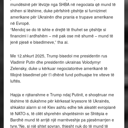
mundësinë për lëvizje nga SHBA në negociata që mund të
shihen si lëshime, duke përfshirë çështje si furnizimet
amerikane për Ukrainën dhe prania e trupave amerikane
në Evropë.
“Mendoj se do të ishte e drejtë të thuhet se çështje si
financimi i ardhshëm – më pak ose më shumë – mund të
jenë pjesë e bisedimeve,” tha ai.
Me 12.shkurt 2025, Trump bisedoi me presidentin rus
Vladimir Putin dhe presidentin ukrainas Volodymyr
Zelensky, duke u kërkuar negociatorëve amerikanë të
fillojnë bisedimet për t’i dhënë fund pothuajse tre viteve të
luftës.
Hapja e njëanshme e Trump ndaj Putinit, e shoqëruar me
lëshime të dukshme për kërkesat kryesore të Ukrainës,
shkaktoi alarm si në Kiev ashtu edhe tek aleatët evropianë
të NATO-s, të cilët shprehën shqetësimin se Shtëpia e
Bardhë mund të arrijë një marrëveshje pa pjesëmarrjen e
tyre.”Ne, si një shtet sovran, thjesht nuk do të mund të