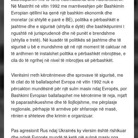
Në Mastriht në vitin 1992 me marrëveshjen për Bashkimin
Evropian qëllimi ka qenë një bashkim ekonomik dhe
monetar (si shtyllë e parë e BE), politika e përbashkët e
jashtme dhe e sigurisë (shtylla e dytë) dhe bashkëpunimi i
ngushtë në jurisprudencë dhe në punët e brendshme
(shtylla e tretë). Në kuadër të politikës së jashtme dhe të
sigurisë u bë e mundshme që në një moment të caktuar në
të ardhmen të instalohet politika e përbashkët mbrojtëse, e
cila do të ngrihej në nivel të mbrojtjes së përbashkët.
Vlerësimi rreth kërcënimeve dhe sprovave të sigurisë, me
të cilat do të ballafaqohet Evropa në vitin 1992 nuk e
përcakton mundësinë për një sulm masiv ndaj Evropës, por
Bashkimi Evropian ballafaqohet me kërcënime të reja, mjaft
të paparashikueshme dhe të llojllojshme, me përplasje
regjionale, përhapje të armëve për shfarosje në masë,
rënien e shteteve dhe krimin e organizuar.
Pas agresionit Rus ndaj Ukrainës ky vlersim është rishikuar
dhe ndajë Evropës mundë të ketë një sulmë masiv nga