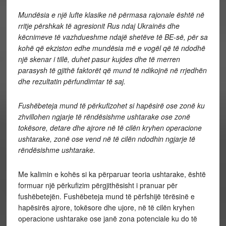
Mundësia e një lufte klasike në përmasa rajonale është në
rritje përshkak të agresionit Rus ndaj Ukrainës dhe
këcnimeve të vazhdueshme ndajë shetëve të BE-së, për sa
kohë që ekziston edhe mundësia më e vogël që të ndodhë
një skenar i tillë, duhet pasur kujdes dhe të merren
parasysh të gjithë faktorët që mund të ndikojnë në rrjedhën
dhe rezultatin përfundimtar të saj.
Fushëbeteja mund të përkufizohet si hapësirë ose zonë ku
zhvillohen ngjarje të rëndësishme ushtarake ose zonë
tokësore, detare dhe ajrore në të cilën kryhen operacione
ushtarake, zonë ose vend në të cilën ndodhin ngjarje të
rëndësishme ushtarake.
Me kalimin e kohës si ka përparuar teoria ushtarake, është
formuar një përkufizim përgjithësisht i pranuar për
fushëbetejën. Fushëbeteja mund të përfshijë tërësinë e
hapësirës ajrore, tokësore dhe ujore, në të cilën kryhen
operacione ushtarake ose janë zona potenciale ku do të