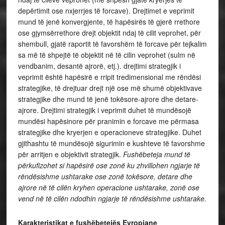
depërtimit ose nxjerrjes të forcave). Drejtimet e veprimit
mund të jenë konvergjente, të hapësirës të gjerë rrethore
ose gjymsërrethore drejt objektit ndaj të cilit veprohet, për
shembull, gjatë raportit të favorshëm të forcave për tejkalim
sa më të shpejtë të objektit në të cilin veprohet (sulm në
vendbanim, desantë ajrorë, etj.). drejtimi strategjik i
veprimit është hapësirë e rripit tredimensional me rëndësi
strategjike, të drejtuar drejt një ose më shumë objektivave
strategjike dhe mund të jenë tokësore-ajrore dhe detare-
ajrore. Drejtimi strategjik i veprimit duhet të mundësojë
mundësi hapësinore për pranimin e forcave me përmasa
strategjike dhe kryerjen e operacioneve strategjike. Duhet
gjithashtu të mundësojë sigurimin e kushteve të favorshme
për arritjen e objektivit strategjik.
Fushëbeteja mund të
përkufizohet si hapësirë ose zonë ku zhvillohen ngjarje të
rëndësishme ushtarake ose zonë tokësore, detare dhe
ajrore në të cilën kryhen operacione ushtarake, zonë ose
vend në të cilën ndodhin ngjarje të rëndësishme ushtarake.
Karakteristikat e fushëbetejës Evropiane