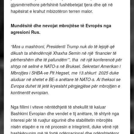
gjysmërrethore përfshinë fushëbetejat tjera dhe që në
hapësirat e krahut mbizotëron terren malor.
Mundësitë dhe nevojat mbrojtëse të Evropës nga
agresioni Rus.
“Mos u mashtroni, Presidenti Trump nuk do të lejojë që
dikush ta shëndërrojë Xhaxha Semin në një ‘financier të
përhershëm dhe të pafundëm'”, tha në një konferencë për
shtyp në selinë e NATO-s në Bruksel. Sekretari Amerikan i
Mbrojtjes i SHBA-ve Pit Hegset, me 13.shkurt 2025 duke
aluduar në shetet e BE-s anëtare të NATO-s. Ai theksoi se
Evropa duhet të jetë kryesisht përgjegjëse për mbrojtjen e
kontinentit evropian.
Nga fillimi i viteve nëntëdhjetë të shekullit të kaluar
Bashkimi Evropian dhe vendet e tij anëtare, të shtyrë nga
interesi për të ruajtur sigurinë dhe stabilitetin mbrojtës
nisën etapën e re në procesin e integrimit, duke vënë një
bashkëpunim më të fortë ndërnacional dhe ndërshtetëror.