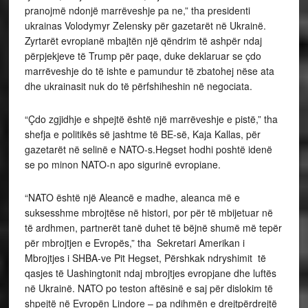
pranojmë ndonjë marrëveshje pa ne,” tha presidenti
ukrainas Volodymyr Zelensky për gazetarët në Ukrainë.
Zyrtarët evropianë mbajtën një qëndrim të ashpër ndaj
përpjekjeve të Trump për paqe, duke deklaruar se çdo
marrëveshje do të ishte e pamundur të zbatohej nëse ata
dhe ukrainasit nuk do të përfshiheshin në negociata.
“Çdo zgjidhje e shpejtë është një marrëveshje e pistë,” tha
shefja e politikës së jashtme të BE-së, Kaja Kallas, për
gazetarët në selinë e NATO-s.Hegset hodhi poshtë idenë
se po minon NATO-n apo sigurinë evropiane.
“NATO është një Aleancë e madhe, aleanca më e
suksesshme mbrojtëse në histori, por për të mbijetuar në
të ardhmen, partnerët tanë duhet të bëjnë shumë më tepër
për mbrojtjen e Evropës,” tha Sekretari Amerikan i
Mbrojtjes i SHBA-ve Pit Hegset, Përshkak ndryshimit të
qasjes të Uashingtonit ndaj mbrojtjes evropjane dhe luftës
në Ukrainë. NATO po teston aftësinë e saj për dislokim të
shpejtë në Evropën Lindore – pa ndihmën e drejtpërdrejtë