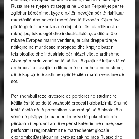
Rusia me të njëjtën strategji si në Ukrain.Përpjekjet për të
zgjidhur kërcënimet kyçe e nxitën nevojën për të rishikuar
mundësitë dhe nevojat mbrojtëse të Evropës. Gjurmëve
për të gjetur mekanizma të rinj mbrojtës, planifikuesit e
mbrojtjes, teknologët dhe industrialistët çdo ditë anë e
mbanë Evropës marrin vendime, të cilat drejtpërdrejtë
ndikojnë në mundësitë mbrojtëse dhe krijojnë bazën
teknologjike dhe industriale për njëzet vitet e ardhshme.
Atyre që marrin vendime të këtilla, të quajtur “ krijues të së
ardhmes “ u nevojitet ndihma më e madhe e mundshme,
që të kuptojnë të ardhmen për të cilën marrin vendime që
sot.
Për shembull tezë kryesore që përdoret në studime të
këtilla është se do të vazhdojë procesi i globalizimit. Shumë
lehtë është që të parashihen skenarë që këtë hipotezë e
vënë në pikëpyetje: pandemi masive të pakontrolluara,
përdorim i tepruar i armëve për shkatërrim në masë, ose
përforcimi i regjionalizmit në marrëdhëniet globale
ekonomike(Bashkpunimi evro-aziatik ne mes Rusisë dhe