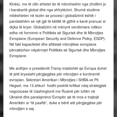
Kinës), me të cilin shtetet do të mbroheshin nga zhvillimi jo
i barabartë global dhe nga shfrytëzimi. Shumë studime
mbështeten në tezën se procesi i globalizimit është i
pandalshëm se një gjë të këtillë të gjithë e kanë pranuar si
diçka të kryer. Globalizimi në mënyrë vendimtare ndikon
edhe në formimin e Politikës së Sigurisë dhe të Mbrojtjes
Evropiane (European Security and Defence Policy, ESDP).
Në fakt kapacitetet dhe aftësisë mbrojtëse evropiane
përcaktohen nëpërmjet Politikës së Sigurisë dhe Mbrojtjes
Evropiane.
Me ardhjen e presidentit Tramp insistohët qe Evropa duhet
të jetë kryesisht përgjegjëse për mbrojtjen e kontinentit
evropian. Sekretari Amerikan i Mbrojtjes i SHBA-ve Pit
Hegset, me 13.shkurt hodhi poshtë kritikat ndaj strategjisë
negociuese të Uashingtonit me Rusinë për luftën në
Ukrainë dhe paralajmëroi Evropën që të mos e trajtojë
Amerikën si “të paaftë”, duke e bërë atë përgjegjëse për
mbrojtjen e saj.