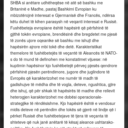
SHBA si anëtare udhëheqëse në atë së bashku me
Britaninë e Madhe, pastaj Bashkimi Evropian ku
mbizotërojnë interesat e Gjermanisë dhe Francës, ndërsa
këtu duhet të kihen parasysh në veqanti interesat e Rusisë.
Fushëbeteja evropiane është hapësirë që përfshinë të
gjithë tokën evropiane, brendësinë dhe bregdetet me pjesë
të zonës ujore oqeanike së bashku me ishujt dhe
hapësirën ajrore mbi tokë dhe detë. Karakteristikat
themelore të fushëbetejës të veçantë të Aleancës të NATO-
s do të mund të definohen me konstatimet vijuese: në
kuptimin hapësinor kjo fushëbetejë përveç pjesës qendrore
përfshinë pjesën perëndimore, jugore dhe juglindore të
Evropës që karakterizohet me numër të madh të
gadishujve të mëdha dhe të vogla, deteve, ngushtica, gjire
dhe ishuj, që për shkak të hapësirës të madhe dhe relievit
heterogjen karakterizohet me dobësi operacionale-
strategjike të rëndësishme. Kjo hapësirë ​​është e vendosur
midis deteve në perëndim dhe tokës së gjerë në lindje që i
përket Rusisë dhe fushëbetejave të tjera të veçanta të
shteteve që nuk janë anëtarë të kësaj aleance ushtarako-