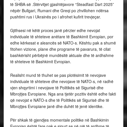
të SHBA-së .Stërvitjet gjashtëjavore “Steadfast Dart 2025”
nëpër Bullgari, Rumani dhe Greqi po zhvillohen ndërsa
pushtimi rus i Ukrainës po i afrohet kufirit trevjeçar.
Gjithsesi në këtë proces janë përzier edhe nevojat
individuale të shteteve anëtare të Bashkimit Evropian, por
edhe kërkesat e aleancës së NATO-s. Kështu pak a shumë
fitohen vizione, plane dhe programe të pavarura, të cilat
bashkërisht përbëjnë mundësitë aktuale dhe të ardhshme
të shteteve të Bashkimit Evropian.
Realisht mund të thuhet se pas plotësimit të nevojave
individuale të shteteve dhe nevojave të NATO-s, në radhë
vjen shqyrtimi i nevojave të Politikës së Sigurisë dhe
Mbrojtjes Evropiane. Nga ana tjetër pozitiv është edhe fakti
që nevojat e NATO-s dhe të Politikës së Sigurisë dhe të
Mbrojtjes Evropiane janë dhe duhët të jenë identike.
Për shkak të gjendjes momentale politike në Bashkimin
Evropian është fare pak e sigurt se në një të ardhme të