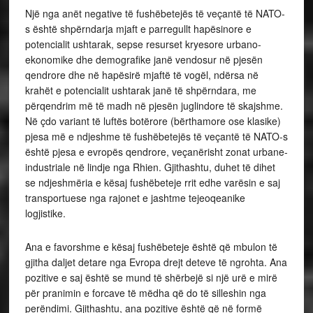
Një nga anët negative të fushëbetejës të veçantë të NATO-
s është shpërndarja mjaft e parregullt hapësinore e
potencialit ushtarak, sepse resurset kryesore urbano-
ekonomike dhe demografike janë vendosur në pjesën
qendrore dhe në hapësirë mjaftë të vogël, ndërsa në
krahët e potencialit ushtarak janë të shpërndara, me
përqendrim më të madh në pjesën juglindore të skajshme.
Në çdo variant të luftës botërore (bërthamore ose klasike)
pjesa më e ndjeshme të fushëbetejës të veçantë të NATO-s
është pjesa e evropës qendrore, veçanërisht zonat urbane-
industriale në lindje nga Rhien. Gjithashtu, duhet të dihet
se ndjeshmëria e kësaj fushëbeteje rrit edhe varësin e saj
transportuese nga rajonet e jashtme tejeoqeanike
logjistike.
Ana e favorshme e kësaj fushëbeteje është që mbulon të
gjitha daljet detare nga Evropa drejt deteve të ngrohta. Ana
pozitive e saj është se mund të shërbejë si një urë e mirë
për pranimin e forcave të mëdha që do të silleshin nga
perëndimi. Gjithashtu, ana pozitive është që në formë