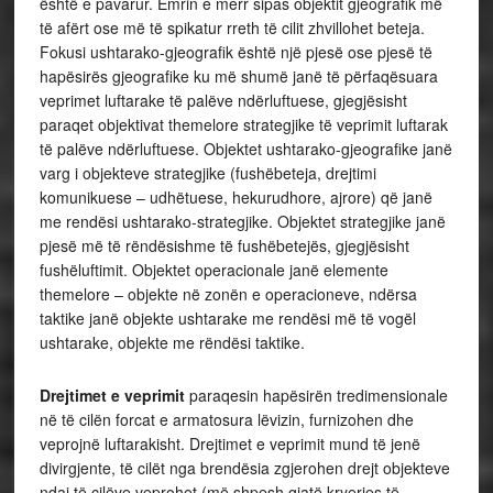
është e pavarur. Emrin e merr sipas objektit gjeografik më
të afërt ose më të spikatur rreth të cilit zhvillohet beteja.
Fokusi ushtarako-gjeografik është një pjesë ose pjesë të
hapësirës gjeografike ku më shumë janë të përfaqësuara
veprimet luftarake të palëve ndërluftuese, gjegjësisht
paraqet objektivat themelore strategjike të veprimit luftarak
të palëve ndërluftuese. Objektet ushtarako-gjeografike janë
varg i objekteve strategjike (fushëbeteja, drejtimi
komunikuese – udhëtuese, hekurudhore, ajrore) që janë
me rendësi ushtarako-strategjike. Objektet strategjike janë
pjesë më të rëndësishme të fushëbetejës, gjegjësisht
fushëluftimit. Objektet operacionale janë elemente
themelore – objekte në zonën e operacioneve, ndërsa
taktike janë objekte ushtarake me rendësi më të vogël
ushtarake, objekte me rëndësi taktike.
Drejtimet e veprimit
paraqesin hapësirën tredimensionale
në të cilën forcat e armatosura lëvizin, furnizohen dhe
veprojnë luftarakisht. Drejtimet e veprimit mund të jenë
divirgjente, të cilët nga brendësia zgjerohen drejt objekteve
ndaj të cilëve veprohet (më shpesh gjatë kryerjes të