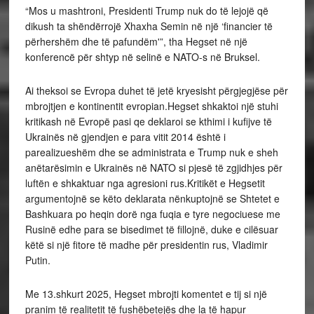
“Mos u mashtroni, Presidenti Trump nuk do të lejojë që
dikush ta shëndërrojë Xhaxha Semin në një ‘financier të
përhershëm dhe të pafundëm'”, tha Hegset në një
konferencë për shtyp në selinë e NATO-s në Bruksel.
Ai theksoi se Evropa duhet të jetë kryesisht përgjegjëse për
mbrojtjen e kontinentit evropian.Hegset shkaktoi një stuhi
kritikash në Evropë pasi qe deklaroi se kthimi i kufijve të
Ukrainës në gjendjen e para vitit 2014 është i
parealizueshëm dhe se administrata e Trump nuk e sheh
anëtarësimin e Ukrainës në NATO si pjesë të zgjidhjes për
luftën e shkaktuar nga agresioni rus.Kritikët e Hegsetit
argumentojnë se këto deklarata nënkuptojnë se Shtetet e
Bashkuara po heqin dorë nga fuqia e tyre negociuese me
Rusinë edhe para se bisedimet të fillojnë, duke e cilësuar
këtë si një fitore të madhe për presidentin rus, Vladimir
Putin.
Me 13.shkurt 2025, Hegset mbrojti komentet e tij si një
pranim të realitetit të fushëbetejës dhe la të hapur