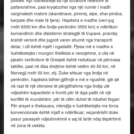
politike. Kjo fushëbeteje ka një strukturë relievore të
pafavorshme, pasi kryqëzohet nga një numër i madh
vargmalesh malore (skandinave, pirenej, alpe, shar-pindus,
karpate dhe male të tjera). Hapësira e madhe (veri-jug
rreth 6500 km dhe lindje-perëndim 3500 km) e ndërlikon
komandimin dhe dislokimin strategjik të trupave, prandaj
krahët veriorë dhe jugorë varen shumë nga transporti
detar, i cili është mjaft i ngadaltë. Pjesa më e madhe e
fushëbetejës i mungon thellësia e nevojshme, e cila në
pjesën verilindore të Greqisë është reduktuar në përmasa
taktike, pasi në disa drejtime është vetëm 40-50 km, në
Norvegji rreth 50 km, etj. Duke shkuar nga lindja në
perëndim, hapësira bëhet gjithnjë e më e ngushtë, gjë që
në rast të një ofensive të përgjithshme nga lindja ulë
ndjeshëm kapacitetin e frontit për të dyja palët në një
konflikt të mundshëm, për të cilën duhet të mbahet llogari.
Për arsyet e theksuara, mbrojtja e fushëbetejës me forca
konvencionale është mjaft e ndërlikuar, veçanërisht duke
pasur parasysh ndjeshmërinë e saj të lartë ndaj depërtimit
në zona të cekëta.