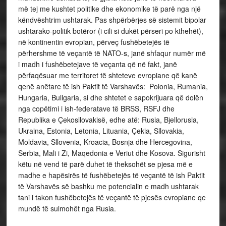
më tej me kushtet politike dhe ekonomike të parë nga një
këndvështrim ushtarak. Pas shpërbërjes së sistemit bipolar
ushtarako-politik botëror (i cili si dukët përseri po kthehët),
në kontinentin evropian, përveç fushëbetejës të
përhershme të veçantë të NATO-s, janë shfaqur numër më
i madh i fushëbetejave të veçanta që në fakt, janë
përfaqësuar me territoret të shteteve evropiane që kanë
qenë anëtare të ish Paktit të Varshavës: Polonia, Rumania,
Hungaria, Bullgaria, si dhe shtetet e sapokrijuara që dolën
nga copëtimi i ish-federatave të BRSS, RSFJ dhe
Republika e Çekosllovakisë, edhe atë: Rusia, Bjellorusia,
Ukraina, Estonia, Letonia, Lituania, Çekia, Sllovakia,
Moldavia, Sllovenia, Kroacia, Bosnja dhe Hercegovina,
Serbia, Mali i Zi, Maqedonia e Veriut dhe Kosova. Sigurisht
këtu në vend të parë duhet të theksohët se pjesa më e
madhe e hapësirës të fushëbetejës të veçantë të ish Paktit
të Varshavës së bashku me potencialin e madh ushtarak
tani i takon fushëbetejës të veçantë të pjesës evropiane qe
mundë të sulmohët nga Rusia.