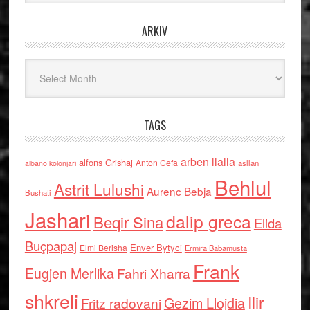
ARKIV
Arkiv
TAGS
arben llalla
alfons Grishaj
Anton Cefa
asllan
albano kolonjari
Behlul
Astrit Lulushi
Aurenc Bebja
Bushati
Jashari
dalip greca
Beqir Sina
Elida
Buçpapaj
Enver Bytyci
Elmi Berisha
Ermira Babamusta
Frank
Eugjen Merlika
Fahri Xharra
shkreli
Ilir
Gezim Llojdia
Fritz radovani