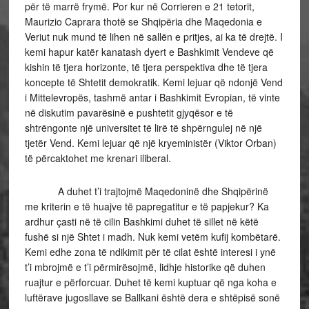
për të marrë frymë. Por kur në Corrieren e 21 tetorit,
Maurizio Caprara thotë se Shqipëria dhe Maqedonia e
Veriut nuk mund të lihen në sallën e pritjes, ai ka të drejtë. I
kemi hapur katër kanatash dyert e Bashkimit Vendeve që
kishin të tjera horizonte, të tjera perspektiva dhe të tjera
koncepte të Shtetit demokratik. Kemi lejuar që ndonjë Vend
i Mittelevropës, tashmë antar i Bashkimit Evropian, të vinte
në diskutim pavarësinë e pushtetit gjyqësor e të
shtrëngonte një universitet të lirë të shpërngulej në një
tjetër Vend. Kemi lejuar që një kryeministër (Viktor Orban)
të përcaktohet me krenari iliberal.
A duhet t’i trajtojmë Maqedoninë dhe Shqipërinë
me kriterin e të huajve të papregatitur e të papjekur? Ka
ardhur çasti në të cilin Bashkimi duhet të sillet në këtë
fushë si një Shtet i madh. Nuk kemi vetëm kufij kombëtarë.
Kemi edhe zona të ndikimit për të cilat është interesi i ynë
t’i mbrojmë e t’i përmirësojmë, lidhje historike që duhen
ruajtur e përforcuar. Duhet të kemi kuptuar që nga koha e
luftërave jugosllave se Ballkani është dera e shtëpisë sonë