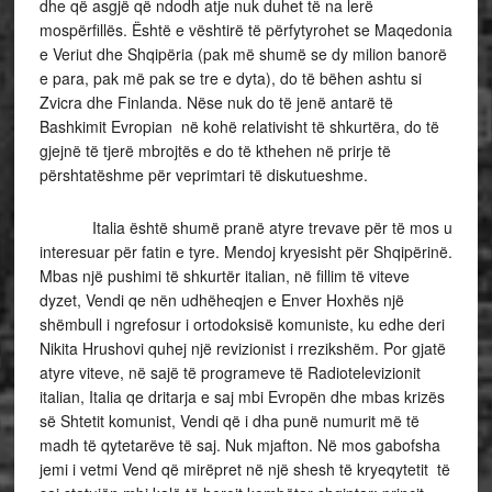
dhe që asgjë që ndodh atje nuk duhet të na lerë
mospërfillës. Është e vështirë të përfytyrohet se Maqedonia
e Veriut dhe Shqipëria (pak më shumë se dy milion banorë
e para, pak më pak se tre e dyta), do të bëhen ashtu si
Zvicra dhe Finlanda. Nëse nuk do të jenë antarë të
Bashkimit Evropian në kohë relativisht të shkurtëra, do të
gjejnë të tjerë mbrojtës e do të kthehen në prirje të
përshtatëshme për veprimtari të diskutueshme.
Italia është shumë pranë atyre trevave për të mos u
interesuar për fatin e tyre. Mendoj kryesisht për Shqipërinë.
Mbas një pushimi të shkurtër italian, në fillim të viteve
dyzet, Vendi qe nën udhëheqjen e Enver Hoxhës një
shëmbull i ngrefosur i ortodoksisë komuniste, ku edhe deri
Nikita Hrushovi quhej një revizionist i rrezikshëm. Por gjatë
atyre viteve, në sajë të programeve të Radiotelevizionit
italian, Italia qe dritarja e saj mbi Evropën dhe mbas krizës
së Shtetit komunist, Vendi që i dha punë numurit më të
madh të qytetarëve të saj. Nuk mjafton. Në mos gabofsha
jemi i vetmi Vend që mirëpret në një shesh të kryeqytetit të