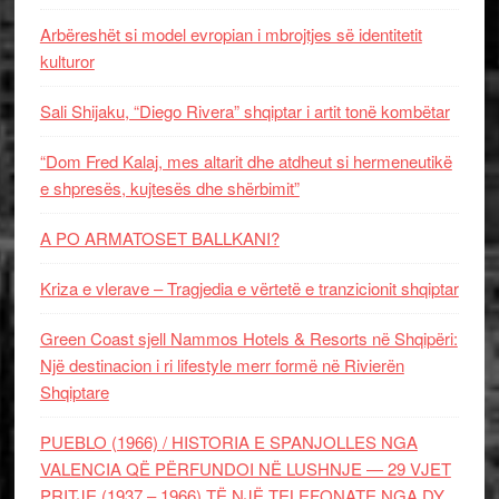
Arbëreshët si model evropian i mbrojtjes së identitetit
kulturor
Sali Shijaku, “Diego Rivera” shqiptar i artit tonë kombëtar
“Dom Fred Kalaj, mes altarit dhe atdheut si hermeneutikë
e shpresës, kujtesës dhe shërbimit”
A PO ARMATOSET BALLKANI?
Kriza e vlerave – Tragjedia e vërtetë e tranzicionit shqiptar
Green Coast sjell Nammos Hotels & Resorts në Shqipëri:
Një destinacion i ri lifestyle merr formë në Rivierën
Shqiptare
PUEBLO (1966) / HISTORIA E SPANJOLLES NGA
VALENCIA QË PËRFUNDOI NË LUSHNJE — 29 VJET
PRITJE (1937 – 1966) TË NJË TELEFONATE NGA DY