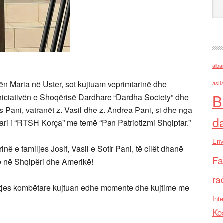
alba
n Maria në Uster, sot kujtuam veprimtarinë dhe
asll
B
iniciativën e Shoqërisë Dardhare “Dardha Society” dhe
s Pani, vatranët z. Vasil dhe z. Andrea Pani, si dhe nga
d
ri i “RTSH Korça” me temë “Pan Patriotizmi Shqiptar.”
Env
në e familjes Josif, Vasil e Sotir Pani, të cilët dhanë
Fa
e në Shqipëri dhe Amerikë!
ra
shtjes kombëtare kujtuan edhe momente dhe kujtime me
Inte
Ko