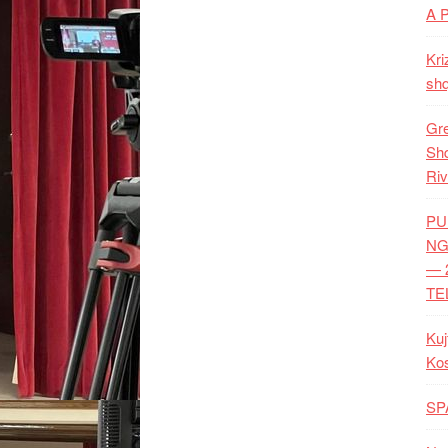
A 
Kri
shq
Gre
Shq
Riv
PU
NG
— 
TE
Kuj
Ko
SP