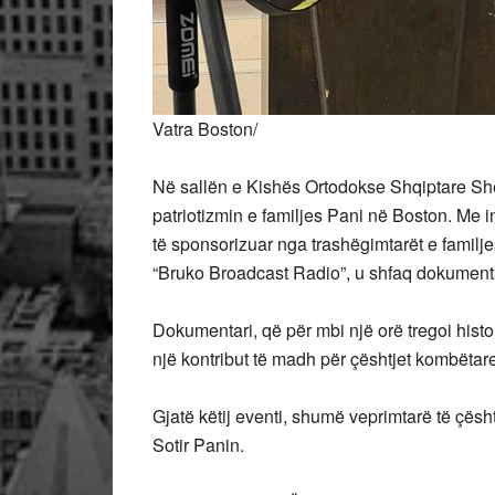
Vatra Boston/
Në sallën e Kishës Ortodokse Shqiptare Shë
patriotizmin e familjes Pani në Boston. Me 
të sponsorizuar nga trashëgimtarët e familje
“Bruko Broadcast Radio”, u shfaq dokumenta
Dokumentari, që për mbi një orë tregoi histori
një kontribut të madh për çështjet kombëtar
Gjatë këtij eventi, shumë veprimtarë të çë
Sotir Panin.