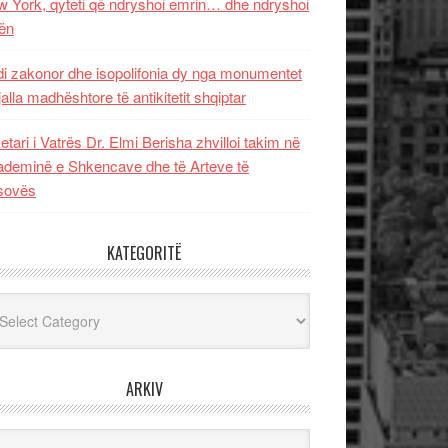
 York, qyteti që ndryshoi emrin… dhe ndryshoi
ën
i zakonor dhe isopolifonia dy nga monumentet
jalla madhështore të antikitetit shqiptar
etari i Vatrës Dr. Elmi Berisha zhvilloi takim në
deminë e Shkencave dhe të Arteve të
sovës
KATEGORITË
egoritë
ARKIV
iv