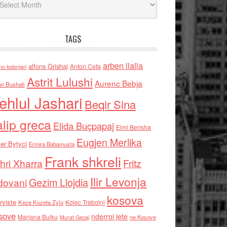
TAGS
arben llalla
alfons Grishaj
Anton Cefa
no kolonjari
Astrit Lulushi
Aurenc Bebja
an Bushati
ehlul Jashari
Beqir Sina
alip greca
Elida Buçpapaj
Elmi Berisha
Eugjen Merlika
er Bytyci
Ermira Babamusta
Frank shkreli
hri Xharra
Fritz
Ilir Levonja
Gezim Llojdia
dovani
kosova
rviste
Kolec Traboini
Keze Kozeta Zylo
sove
nderroi jete
Marjana Bulku
ne Kosove
Murat Gecaj