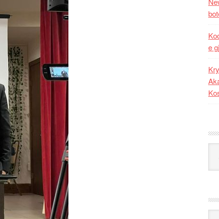
New
bot
Kod
e g
Kry
Aka
Ko
Kat
Ark