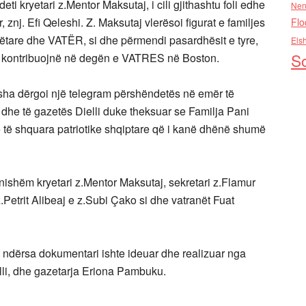
 kryetari z.Mentor Maksutaj, i cili gjithashtu foli edhe
Nen
nj. Efi Qeleshi. Z. Maksutaj vlerësoi figurat e familjes
Flo
bëtare dhe VATËR, si dhe përmendi pasardhësit e tyre,
Els
So
të kontribuojnë në degën e VATRES në Boston.
risha dërgoi një telegram përshëndetës në emër të
dhe të gazetës Dielli duke theksuar se Familja Pani
 të shquara patriotike shqiptare që i kanë dhënë shumë
shëm kryetari z.Mentor Maksutaj, sekretari z.Flamur
.Petrit Alibeaj e z.Subi Çako si dhe vatranët Fuat
 ndërsa dokumentari ishte ideuar dhe realizuar nga
lli, dhe gazetarja Eriona Pambuku.