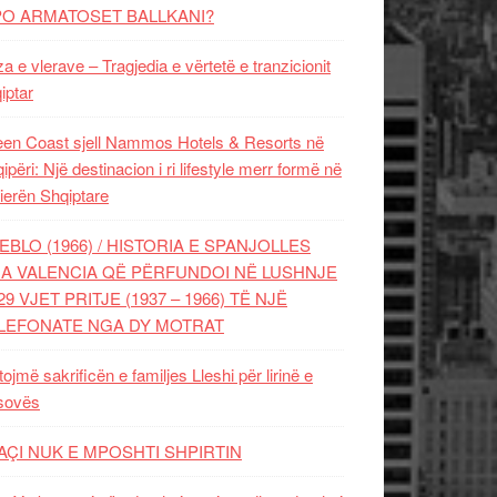
PO ARMATOSET BALLKANI?
za e vlerave – Tragjedia e vërtetë e tranzicionit
iptar
en Coast sjell Nammos Hotels & Resorts në
ipëri: Një destinacion i ri lifestyle merr formë në
ierën Shqiptare
EBLO (1966) / HISTORIA E SPANJOLLES
A VALENCIA QË PËRFUNDOI NË LUSHNJE
29 VJET PRITJE (1937 – 1966) TË NJË
LEFONATE NGA DY MOTRAT
tojmë sakrificën e familjes Lleshi për lirinë e
sovës
AÇI NUK E MPOSHTI SHPIRTIN