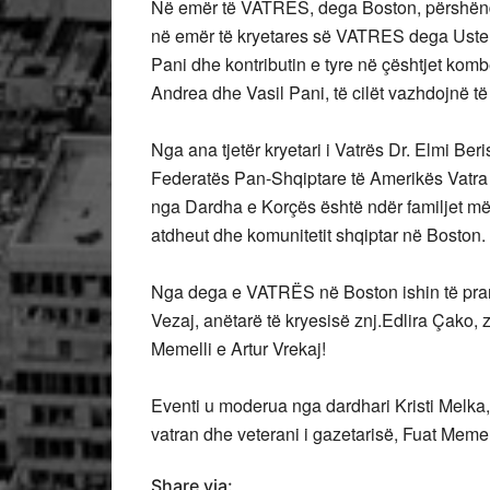
Në emër të VATRËS, dega Boston, përshëndeti
në emër të kryetares së VATRES dega Uster, z
Pani dhe kontributin e tyre në çështjet kom
Andrea dhe Vasil Pani, të cilët vazhdojnë 
Nga ana tjetër kryetari i Vatrës Dr. Elmi Be
Federatës Pan-Shqiptare të Amerikës Vatra 
nga Dardha e Korçës është ndër familjet më
atdheut dhe komunitetit shqiptar në Boston.
Nga dega e VATRËS në Boston ishin të prani
Vezaj, anëtarë të kryesisë znj.Edlira Çako, z
Memelli e Artur Vrekaj!
Eventi u moderua nga dardhari Kristi Melka,
vatran dhe veterani i gazetarisë, Fuat Meme
Share via: