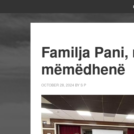
Familja Pani, 
mëmëdhenë
OCTOBER 28, 2024
BY
S P