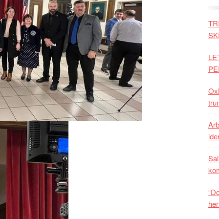
TR
SK
LE
PE
Oxh
tru
Arb
iden
Sal
ko
“Do
her