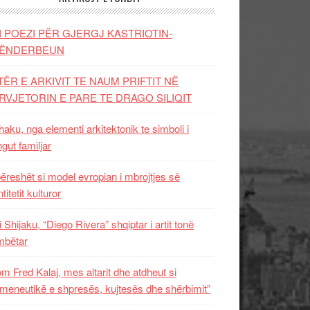
I POEZI PËR GJERGJ KASTRIOTIN-
ËNDERBEUN
TËR E ARKIVIT TE NAUM PRIFTIT NË
RVJETORIN E PARE TE DRAGO SILIQIT
aku, nga elementi arkitektonik te simboli i
ngut familjar
ëreshët si model evropian i mbrojtjes së
titetit kulturor
i Shijaku, “Diego Rivera” shqiptar i artit tonë
mbëtar
m Fred Kalaj, mes altarit dhe atdheut si
meneutikë e shpresës, kujtesës dhe shërbimit”