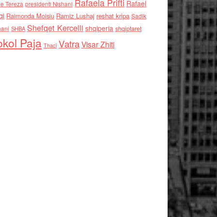
Rafaela Prifti
Rafael
e Tereza
presidenti Nishani
qi
Raimonda Moisiu
Ramiz Lushaj
reshat kripa
Sadik
Shefqet Kercelli
shqiperia
hani
shqiptaret
SHBA
kol Paja
Vatra
Visar Zhiti
Thaci