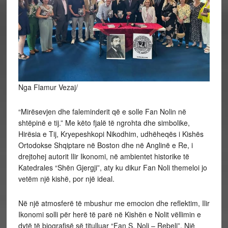
Nga Flamur Vezaj/
“Mirësevjen dhe faleminderit që e solle Fan Nolin në
shtëpinë e tij.” Me këto fjalë të ngrohta dhe simbolike,
Hirësia e Tij, Kryepeshkopi Nikodhim, udhëheqës i Kishës
Ortodokse Shqiptare në Boston dhe në Anglinë e Re, i
drejtohej autorit Ilir Ikonomi, në ambientet historike të
Katedrales “Shën Gjergji”, aty ku dikur Fan Noli themeloi jo
vetëm një kishë, por një ideal.
Në
një atmosferë të mbushur me emocion dhe reflektim, Ilir
Ikonomi solli për herë të parë në Kishën e Nolit vëllimin e
dytë të biografisë së titulluar “Fan S. Noli – Rebeli”. Një