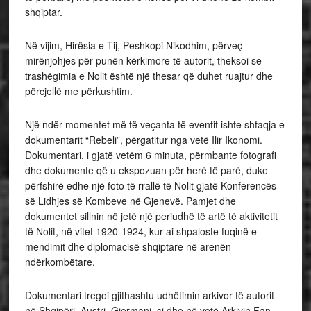
shqiptar.
Në vijim, Hirësia e Tij, Peshkopi Nikodhim, përveç
mirënjohjes për punën kërkimore të autorit, theksoi se
trashëgimia e Nolit është një thesar që duhet ruajtur dhe
përcjellë me përkushtim.
Një ndër momentet më të veçanta të eventit ishte shfaqja e
dokumentarit “Rebeli”, përgatitur nga vetë Ilir Ikonomi.
Dokumentari, i gjatë vetëm 6 minuta, përmbante fotografi
dhe dokumente që u ekspozuan për herë të parë, duke
përfshirë edhe një foto të rrallë të Nolit gjatë Konferencës
së Lidhjes së Kombeve në Gjenevë. Pamjet dhe
dokumentet sillnin në jetë një periudhë të artë të aktivitetit
të Nolit, në vitet 1920-1924, kur ai shpaloste fuqinë e
mendimit dhe diplomacisë shqiptare në arenën
ndërkombëtare.
Dokumentari tregoi gjithashtu udhëtimin arkivor të autorit
në Shqipëri, Austri, Gjermani, si dhe në vetë Arkivin Fan