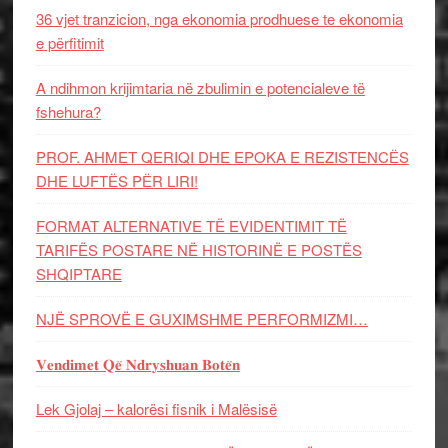
36 vjet tranzicion, nga ekonomia prodhuese te ekonomia
e përfitimit
A ndihmon krijimtaria në zbulimin e potencialeve të
fshehura?
PROF. AHMET QERIQI DHE EPOKA E REZISTENCЁS
DHE LUFTЁS PЁR LIRI!
FORMAT ALTERNATIVE TË EVIDENTIMIT TË
TARIFËS POSTARE NË HISTORINË E POSTËS
SHQIPTARE
NJË SPROVË E GUXIMSHME PERFORMIZMI…
𝐕𝐞𝐧𝐝𝐢𝐦𝐞𝐭 𝐐𝐞̈ 𝐍𝐝𝐫𝐲𝐬𝐡𝐮𝐚𝐧 𝐁𝐨𝐭𝐞̈𝐧
Lek Gjolaj – kalorësi fisnik i Malësisë