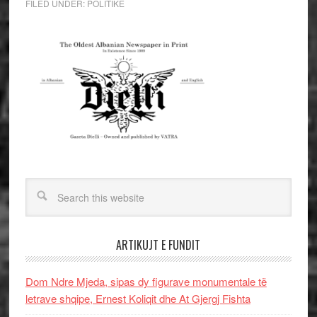
FILED UNDER:
POLITIKE
ARTIKUJT E FUNDIT
Dom Ndre Mjeda, sipas dy figurave monumentale të
letrave shqipe, Ernest Koliqit dhe At Gjergj Fishta