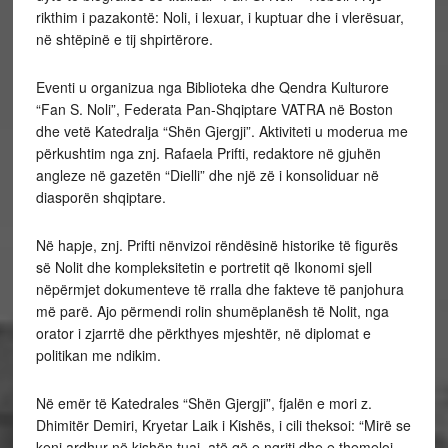
rikthim i pazakontë: Noli, i lexuar, i kuptuar dhe i vlerësuar,
në shtëpinë e tij shpirtërore.
Eventi u organizua nga Biblioteka dhe Qendra Kulturore
“Fan S. Noli”, Federata Pan-Shqiptare VATRA në Boston
dhe vetë Katedralja “Shën Gjergji”. Aktiviteti u moderua me
përkushtim nga znj. Rafaela Prifti, redaktore në gjuhën
angleze në gazetën “Dielli” dhe një zë i konsoliduar në
diasporën shqiptare.
Në hapje, znj. Prifti nënvizoi rëndësinë historike të figurës
së Nolit dhe kompleksitetin e portretit që Ikonomi sjell
nëpërmjet dokumenteve të rralla dhe fakteve të panjohura
më parë. Ajo përmendi rolin shumëplanësh të Nolit, nga
orator i zjarrtë dhe përkthyes mjeshtër, në diplomat e
politikan me ndikim.
Në emër të Katedrales “Shën Gjergji”, fjalën e mori z.
Dhimitër Demiri, Kryetar Laik i Kishës, i cili theksoi: “Mirë se
keni ardhur në kishën tuaj, atë që e ngriti dhe e themeloi