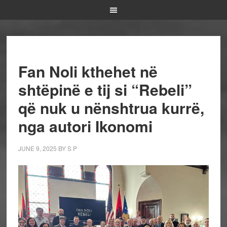
Fan Noli kthehet në
shtëpinë e tij si “Rebeli”
që nuk u nënshtrua kurrë,
nga autori Ikonomi
JUNE 9, 2025
BY
S P