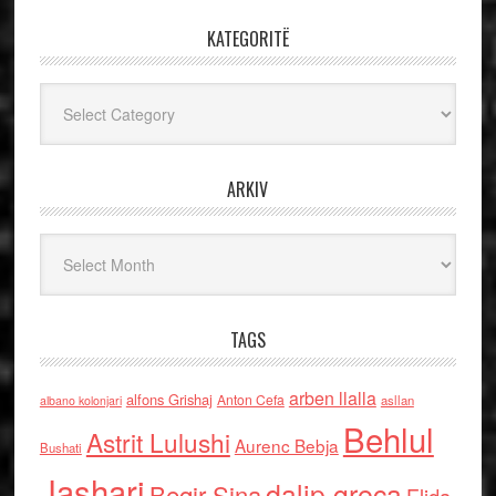
KATEGORITË
Kategoritë
ARKIV
Arkiv
TAGS
arben llalla
alfons Grishaj
Anton Cefa
asllan
albano kolonjari
Behlul
Astrit Lulushi
Aurenc Bebja
Bushati
Jashari
dalip greca
Beqir Sina