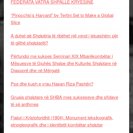
FEDERATA VATRA SHPALLË KRYESINË
“Pinocchio’s Harvard” by Tertini Set to Make a Global
Slice
A duhet që Shqipëria të ribëhet një vend i jetueshëm për
të gjithë shqiptarët?
Përfundoi me sukses Seminari XIX Mbarëkombëtar i
Mësuesve të Gjuhës Shqipe dhe Kulturës Shqiptare në
Diasporë dhe në Mërgatë
Pse dhe kush e vrau Hasan Riza Pashën?
Gruaja shqiptare në SHBA mes sukseseve dhe sfidave
të së ardhmes
Fjalori i Kristoforidhit (1904): Monument leksikografik,
etnogjeografik dhe i identitetit kombëtar shqiptar