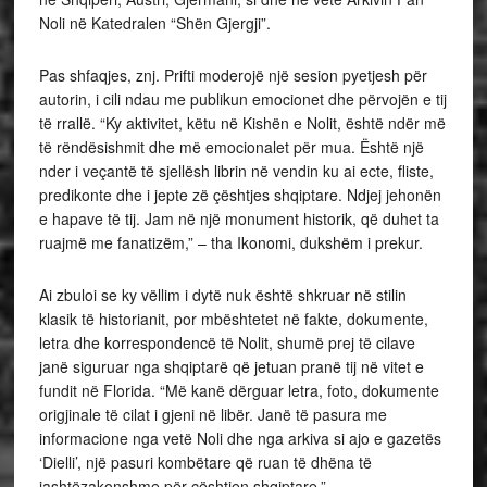
Noli në Katedralen “Shën Gjergji”.
Pas shfaqjes, znj. Prifti moderojë një sesion pyetjesh për
autorin, i cili ndau me publikun emocionet dhe përvojën e tij
të rrallë. “Ky aktivitet, këtu në Kishën e Nolit, është ndër më
të rëndësishmit dhe më emocionalet për mua. Është një
nder i veçantë të sjellësh librin në vendin ku ai ecte, fliste,
predikonte dhe i jepte zë çështjes shqiptare. Ndjej jehonën
e hapave të tij. Jam në një monument historik, që duhet ta
ruajmë me fanatizëm,” – tha Ikonomi, dukshëm i prekur.
Ai zbuloi se ky vëllim i dytë nuk është shkruar në stilin
klasik të historianit, por mbështetet në fakte, dokumente,
letra dhe korrespondencë të Nolit, shumë prej të cilave
janë siguruar nga shqiptarë që jetuan pranë tij në vitet e
fundit në Florida. “Më kanë dërguar letra, foto, dokumente
origjinale të cilat i gjeni në libër. Janë të pasura me
informacione nga vetë Noli dhe nga arkiva si ajo e gazetës
‘Dielli’, një pasuri kombëtare që ruan të dhëna të
jashtëzakonshme për çështjen shqiptare.”