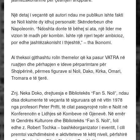
Një detaj i veçantë që autori ndau me publikun ishte fakti
se Noli kishte dy idhuj personalë: Skënderbeun dhe
Napoleonin. “Ndoshta donte të bëhej si ata, një lider me
vizion të madh për kombin. Ishte një njeri tepër ambicioz,
por edhe jashtëzakonisht i thjeshtë,” – tha Ikonomi.
Ai theksoi gjithashtu rolin themelor që ka pasur VATRA në
ruajtjen dhe përhapjen e ideve përparimtare për
Shqipërinë, përmes figurave si Noli, Dako, Kirka, Omari,
Tromara e të tjerë.
Znj. Neka Doko, drejtuesja e Bibliotekës “Fan S. Noli”, ndau
disa dokumente të veçanta të siguruara që në vitin 1978
nga profesori Peter Prifti, të cilat pasqyrojnë rolin e Nolit në
Konferencën e Lidhjes së Kombeve në Gjenevë. Në emër
të Qendrës Kulturore dhe Bibliotekës “Fan S. Noli”, foli
edhe z. Robert Tochka – bashkëorganizator i eventit, I cili
premtoi vazhdimësinë e aktiviteteve të këtij niveli, përfshirë