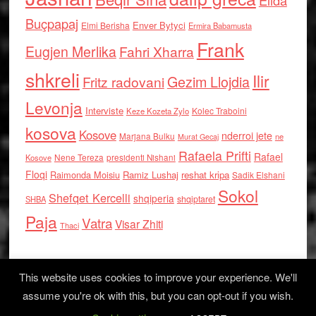
Elida
Buçpapaj
Enver Bytyci
Elmi Berisha
Ermira Babamusta
Frank
Eugjen Merlika
Fahri Xharra
shkreli
Ilir
Gezim Llojdia
Fritz radovani
Levonja
Interviste
Kolec Traboini
Keze Kozeta Zylo
kosova
Kosove
nderroi jete
Marjana Bulku
ne
Murat Gecaj
Rafaela Prifti
Rafael
Nene Tereza
Kosove
presidenti Nishani
Floqi
Raimonda Moisiu
Ramiz Lushaj
reshat kripa
Sadik Elshani
Sokol
Shefqet Kercelli
shqiperia
shqiptaret
SHBA
Paja
Vatra
Visar Zhiti
Thaci
This website uses cookies to improve your experience. We'll
assume you're ok with this, but you can opt-out if you wish.