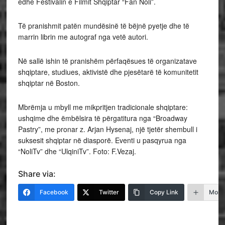
edhe Festivalin e Filmit Shqiptar “Fan Noli”.
Të pranishmit patën mundësinë të bëjnë pyetje dhe të
marrin librin me autograf nga vetë autori.
Në sallë ishin të pranishëm përfaqësues të organizatave
shqiptare, studiues, aktivistë dhe pjesëtarë të komunitetit
shqiptar në Boston.
Mbrëmja u mbyll me mikpritjen tradicionale shqiptare:
ushqime dhe ëmbëlsira të përgatitura nga “Broadway
Pastry”, me pronar z. Arjan Hysenaj, një tjetër shembull i
suksesit shqiptar në diasporë. Eventi u pasqyrua nga
“NoliTv” dhe “UlqiniTv”. Foto: F.Vezaj.
Share via:
Facebook
Twitter
Copy Link
More