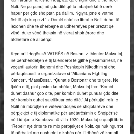
Noli. Ne po punojmë çdo ditë që ta mbajmë këtë derë
hapur për çdo shqiptar, pa dallim. Ngjyra jonë e vetme
është ajo kuq e zi.” z.Demiri shtoi se librat e Nolit duhet të
lexohen dhe të shërbejnë si udhërrëfyes për brezat që
vijnë, duke vënë theksin në vlerat shpirtërore dhe
atdhetare që ai përçoi.
Kryetari i degës së VATRËS në Boston, z. Mentor Maksutaj,
në përshëndetjen e tij falënderoi të gjithë pjesëmarrësit, në
veçanti autorin Ikonomi dhe Peshkopin Nikodhim si dhe
përfaqësuesit e organizatave si “Albanians Fighting
Cancer”, “MassBesa”, “Çunat e Bostonit” dhe të tjerë. Në
fjalën e tij, plot pasion kombëtar, Maksutaj tha: “Kombi
duhet dashur çdo ditë, për kombin duhet punuar çdo ditë,
për kombin duhet sakrifikuar çdo ditë.” Ai përkujtoi rolin e
Nolit në mbrojtjen e vetëvendosjes së shqiptarëve dhe
përpjekjet e tij diplomatike për anëtarësimin e Shqipërisë
në Lidhjen e Kombeve në vitin 1920. Maksutaj e quajti librin
“Rebeli” një dritë të re mbi përpjekjet e Nolit, që nuk ngurroi
të përballej me pushtetet e kohës për t’i dhënë zë kombit