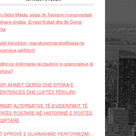
 Ndre Mjeda, sipas dy figurave monumentale
letrave shqipe, Ernest Koliqit dhe At Gjergj
hta
vjet tranzicion, nga ekonomia prodhuese te
nomia e përfitimit
dihmon krijimtaria në zbulimin e potencialeve të
ehura?
OF. AHMET QERIQI DHE EPOKA E
ZISTENCЁS DHE LUFTЁS PЁR LIRI!
RMAT ALTERNATIVE TË EVIDENTIMIT TË
RIFËS POSTARE NË HISTORINË E POSTËS
QIPTARE
Ë SPROVË E GUXIMSHME PERFORMIZMI…