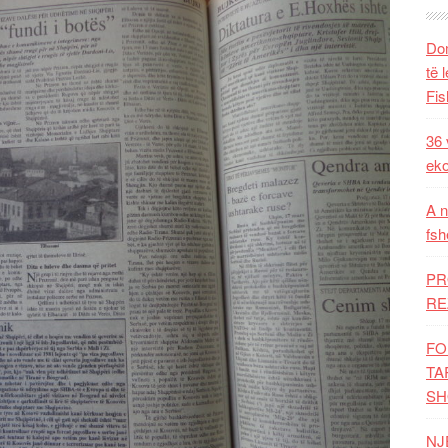
Dom
të 
Fis
36 
eko
A n
fsh
PR
RE
FO
TA
SH
NJ