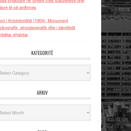
uaja shqiptare në SHBA mes sukseseve dhe
dave të së ardhmes
lori i Kristoforidhit (1904): Monument
sikografik, etnogjeografik dhe i identitetit
bëtar shqiptar
KATEGORITË
egoritë
ARKIV
iv