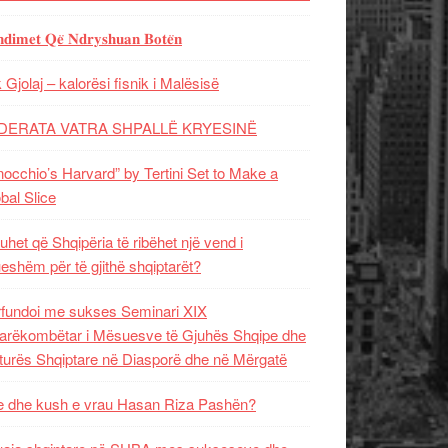
𝐝𝐢𝐦𝐞𝐭 𝐐𝐞̈ 𝐍𝐝𝐫𝐲𝐬𝐡𝐮𝐚𝐧 𝐁𝐨𝐭𝐞̈𝐧
 Gjolaj – kalorësi fisnik i Malësisë
DERATA VATRA SHPALLË KRYESINË
nocchio’s Harvard” by Tertini Set to Make a
bal Slice
uhet që Shqipëria të ribëhet një vend i
ueshëm për të gjithë shqiptarët?
fundoi me sukses Seminari XIX
rëkombëtar i Mësuesve të Gjuhës Shqipe dhe
turës Shqiptare në Diasporë dhe në Mërgatë
 dhe kush e vrau Hasan Riza Pashën?