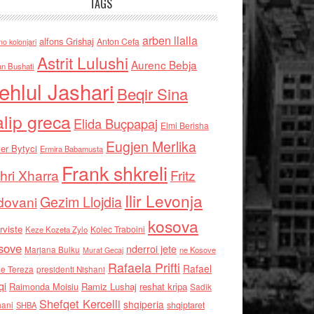
TAGS
arben llalla
alfons Grishaj
Anton Cefa
no kolonjari
Astrit Lulushi
Aurenc Bebja
an Bushati
ehlul Jashari
Beqir Sina
alip greca
Elida Buçpapaj
Elmi Berisha
Eugjen Merlika
er Bytyci
Ermira Babamusta
Frank shkreli
hri Xharra
Fritz
Ilir Levonja
Gezim Llojdia
dovani
kosova
rviste
Kolec Traboini
Keze Kozeta Zylo
sove
nderroi jete
Marjana Bulku
ne Kosove
Murat Gecaj
Rafaela Prifti
Rafael
e Tereza
presidenti Nishani
qi
Raimonda Moisiu
Ramiz Lushaj
reshat kripa
Sadik
Shefqet Kercelli
shqiperia
hani
shqiptaret
SHBA