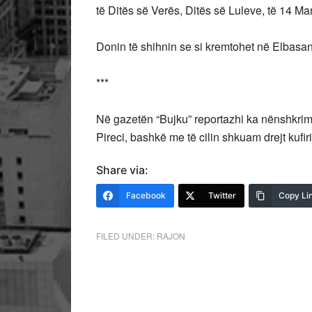
të Ditës së Verës, Ditës së Luleve, të 14 Mar
Donin të shihnin se si kremtohet në Elbasan
***
Në gazetën “Bujku” reportazhi ka nënshkrimi
Pireci, bashkë me të cilin shkuam drejt kufir
Share via:
Facebook
Twitter
Copy Li
FILED UNDER:
RAJON