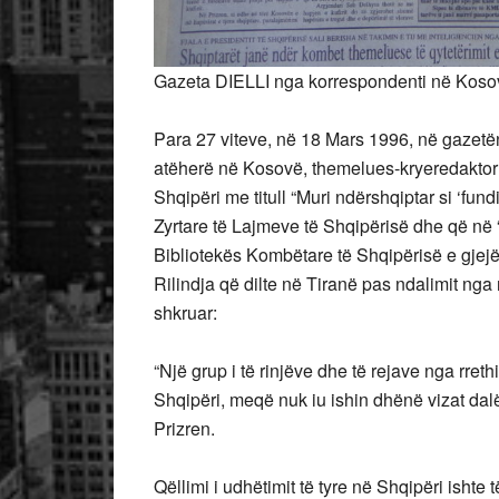
Gazeta DIELLI nga korrespondenti në Koso
Para 27 viteve, në 18 Mars 1996, në gazetën
atëherë në Kosovë, themelues-kryeredaktor i
Shqipëri me titull “Muri ndërshqiptar si ‘fun
Zyrtare të Lajmeve të Shqipërisë dhe që në “P
Bibliotekës Kombëtare të Shqipërisë e gjej
Rilindja që dilte në Tiranë pas ndalimit ng
shkruar:
“Një grup i të rinjëve dhe të rejave nga rreth
Shqipëri, meqë nuk iu ishin dhënë vizat dal
Prizren.
Qëllimi i udhëtimit të tyre në Shqipëri ishte 