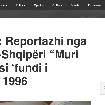
Home
Politics
Opinion
Culture
Sports
Economy
 Reportazhi nga
-Shqipëri “Muri
i ‘fundi i
 1996