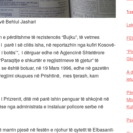
𝐕𝐞
vë Behlul Jashari
Lek
 e përditshme të rezistencës “Bujku”, të vetmes
FE
 parë i së cilës isha, në reportazhin nga kufiri Kosovë-
“Pi
di i botës’”, i dërguar edhe në Agjencinë Shtetërore
Glo
araqitje e shkurtër e regjistrimeve të gjetur” të
ë se është botuar, në 19 Mars 1996, edhe në gazetën
A d
a regjimi okupues në Prishtinë, mes tjerash, kam
jet
Për
i i Prizrenit, ditë më parë ishin penguar të shkojnë në
Mba
ëse nga administrata e instaluar policore serbe në
Kul
Pse
të marrin pjesë në festën e njohur të qytetit të Elbasanit-