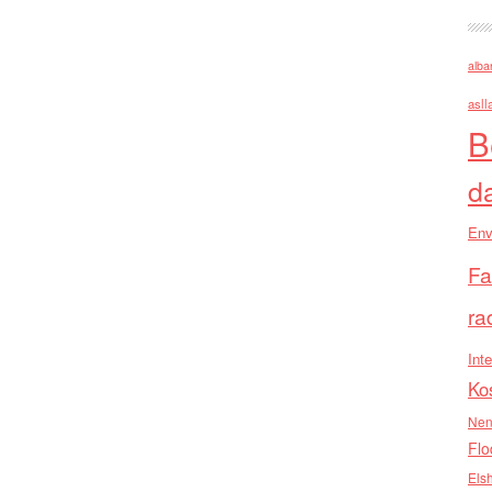
alba
asll
B
d
Env
Fa
ra
Inte
Ko
Nen
Flo
Els