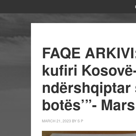
FAQE ARKIVI:
kufiri Kosovë
ndërshqiptar s
botës’”- Mars
MARCH 21, 2023
BY
S P