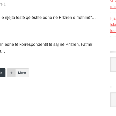
Gr
sit.
sfi
 e njëjta festë që është edhe në Prizren e rrethinë”…
Fja
lek
kom
n edhe të korrespondentit të saj në Prizren, Fatmir
it…
Kat
nk
More
Ark