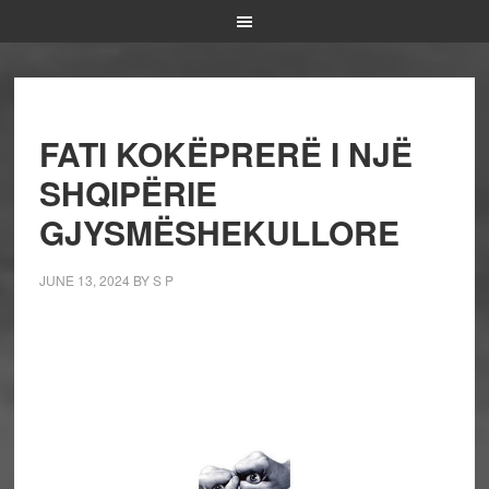
FATI KOKËPRERË I NJË
SHQIPËRIE
GJYSMËSHEKULLORE
JUNE 13, 2024
BY
S P