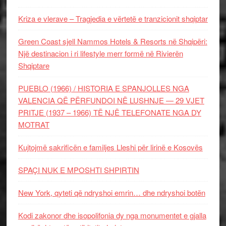
Kriza e vlerave – Tragjedia e vërtetë e tranzicionit shqiptar
Green Coast sjell Nammos Hotels & Resorts në Shqipëri:
Një destinacion i ri lifestyle merr formë në Rivierën
Shqiptare
PUEBLO (1966) / HISTORIA E SPANJOLLES NGA
VALENCIA QË PËRFUNDOI NË LUSHNJE — 29 VJET
PRITJE (1937 – 1966) TË NJË TELEFONATE NGA DY
MOTRAT
Kujtojmë sakrificën e familjes Lleshi për lirinë e Kosovës
SPAÇI NUK E MPOSHTI SHPIRTIN
New York, qyteti që ndryshoi emrin… dhe ndryshoi botën
Kodi zakonor dhe isopolifonia dy nga monumentet e gjalla