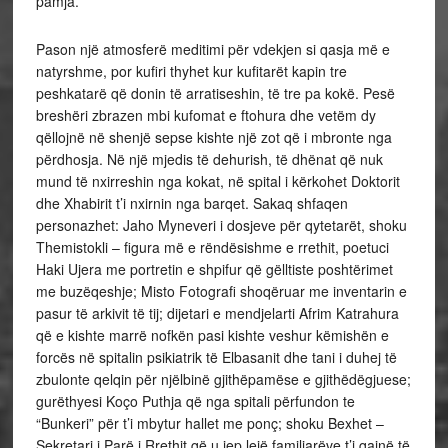
pamja.
Pason një atmosferë meditimi për vdekjen si qasja më e
natyrshme, por kufiri thyhet kur kufitarët kapin tre
peshkatarë që donin të arratiseshin, të tre pa kokë. Pesë
breshëri zbrazen mbi kufomat e ftohura dhe vetëm dy
qëllojnë në shenjë sepse kishte një zot që i mbronte nga
përdhosja. Në një mjedis të dehurish, të dhënat që nuk
mund të nxirreshin nga kokat, në spital i kërkohet Doktorit
dhe Xhabirit t’i nxirnin nga barqet. Sakaq shfaqen
personazhet: Jaho Myneveri i dosjeve për qytetarët, shoku
Themistokli – figura më e rëndësishme e rrethit, poetuci
Haki Ujera me portretin e shpifur që gëlltiste poshtërimet
me buzëqeshje; Misto Fotografi shoqëruar me inventarin e
pasur të arkivit të tij; dijetari e mendjelarti Afrim Katrahura
që e kishte marrë nofkën pasi kishte veshur këmishën e
forcës në spitalin psikiatrik të Elbasanit dhe tani i duhej të
zbulonte qelqin për njëlbinë gjithëpamëse e gjithëdëgjuese;
gurëthyesi Koço Puthja që nga spitali përfundon te
“Bunkeri” për t’i mbytur hallet me ponç; shoku Bexhet –
Sekretari i Parë i Rrethit që u jep lejë familjarëve t’i qajnë të