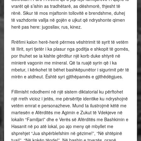
vrarët që s’ishin as tradhëtarë, as dëshmorë, thjesht të
rënë. Sikur të mos mjaftonin tollovitë e brendshme, duhej
të vazhdonte vallja në gojën e ujkut që ndryshonte qimen
herë pas here: jugosllav, rus, kinez.
Rrëfimi kalon herë-herë përmes vështrimit të syrit të vetëm
të Ilirit, syri tjetër i ka plasur nga goditja e shkopit të gomës,
por thuhet se ia kishte gërditur një korb duke shtyrë në
minierë vagonin me mineral. Që ta ruajë syrin që i ka
mbetur, i kërkohet të bëhet bashkëpunëtor i sigurimit për të
mirën e atdheut. Është syri gjithëpamës e gjithëdëgjues.
Fillimisht ndodhemi në një sistem diktatorial ku përftohet
një rreth vicioz i jetës, me përsëritje identike ku ndryshojnë
vetëm emrat e personazheve. Mund ta ilustrojmë këtë me
martesën e Afërditës me Agimin e Zukut të Vdekjeve në
lokalin “Familjari” dhe e Verës së Afërditës me Bashkimin e
Hasanit në po atë lokal, po ajo meny që mbyllet me
shprehjet “Jua shpërblefshim në gëzime!”, “Në shtëpinë
tuaj!”, “Në kokën tënde!”. Në bashin e tryezës, pranë