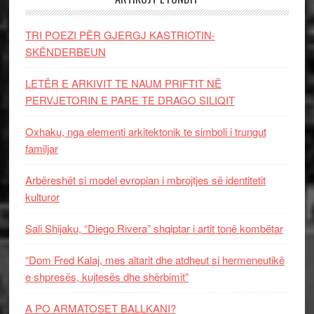
TRI POEZI PËR GJERGJ KASTRIOTIN-
SKËNDERBEUN
LETËR E ARKIVIT TE NAUM PRIFTIT NË
PERVJETORIN E PARE TE DRAGO SILIQIT
Oxhaku, nga elementi arkitektonik te simboli i trungut
familjar
Arbëreshët si model evropian i mbrojtjes së identitetit
kulturor
Sali Shijaku, “Diego Rivera” shqiptar i artit tonë kombëtar
“Dom Fred Kalaj, mes altarit dhe atdheut si hermeneutikë
e shpresës, kujtesës dhe shërbimit”
A PO ARMATOSET BALLKANI?