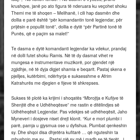
krushqve, janë po ato figura të nderuara ku veçohet shoku
Themi me të shoqen – Melihanë, i cili hap dasmën dhe
dollia e parë është “për komandantin tonë legjendar, për
prijësin e popullit tonë”, dollia e dytë “për Partinë tonë të
Punës, që e paçim sa malet!”
Te dasma e dytë komandanti legjendar ka vdekur, prandaj
në dolli futet shoku Ramis. Në të dy dasmat vihet re
mungesa e instrumentave muzikorë, por gjendet një
zgjidhje, në të dyja digjet shamia e beqarit. Pastaj skena e
pjelljes, kutërbimi, ndërhyrja e suksesshme e Afrim
Katrahurës me djegien e fijeve të shkrepses.
Sukses të plotë ka krijimi i shoqatës “Mbrojtja e Kufijve të
Shenjtë dhe e Udhëheqësve” me rastin e ditëlindjes së
Udhëheqësit Legjendar. Pas vdekjes së udhëheqësit, Jaho
Myneveri i dosjeve niset drejt klonit. “Kur e mori plumbi i
parë, pamja u gjysmua ose u dyfishua. Plumbat qenkeshin
sy. Dhe shqoi disa dhjetëra kufitarë … që nguteshin ta
mbushnin me sy… Pastaj një sy më i madh se të tjerët…i