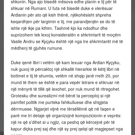
shkonin. Nga ajo bisedë mësova edhe planin e tij për të
shkuar në Rumani. U futa në bisedë duke e vlerësuar
Ardianin për ato që kish thënë, njëkohësisht shpreha
keqardhjen për largimin e tij, me parandjenjën se do të
ishte një ikje pa kthim. Tashmë kjo ka ndodhur dhe
suprizohem tek lexoj konsideratën e shkrimtarit të moçëm
Vasile Andru se Kyçyku është një nga tre shkrimtarët më të
mëdhenj të gjuhës rumune.
Duke qenë libri i vetëm që kam lexuar nga Ardian Kyçyku,
nuk guxoj të përcaktoj një shkallë hierarkie të këtij libri në
botimet e tij të shumta, vetëm në shqip janë rreth 20, por
mund të them se është e para vepër letrare e shkruar në
një mënyrë të tillë që lexohet, por nuk mund të ritregohet.
Grotesku dhe surealizmi më bënë ta perceptoj si një
pamflet politik me purteka fshikulluese dhe shigjeta
dërrmuese. Ngjarjet vijnë me tërsëllëmë që në faqen e
parë me tri detaje që organizojnë kompozicionin e veprës:
një re që s’dihet si u ngjiz, ca peshq që kërcejnë për të
kapur diçka prej saj dhe një sy prej qelqi që magjepset nga