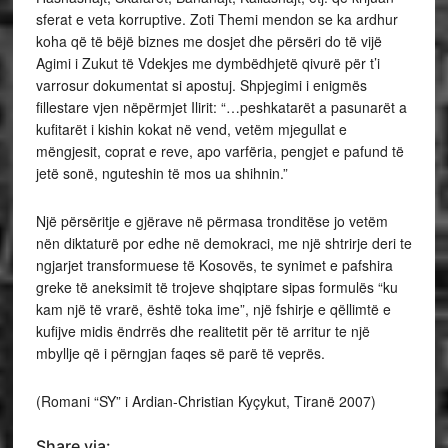
sferat e veta korruptive. Zoti Themi mendon se ka ardhur
koha që të bëjë biznes me dosjet dhe përsëri do të vijë
Agimi i Zukut të Vdekjes me dymbëdhjetë qivurë për t’i
varrosur dokumentat si apostuj. Shpjegimi i enigmës
fillestare vjen nëpërmjet Ilirit: “…peshkatarët a pasunarët a
kufitarët i kishin kokat në vend, vetëm mjegullat e
mëngjesit, coprat e reve, apo varfëria, pengjet e pafund të
jetë sonë, nguteshin të mos ua shihnin.”
Një përsëritje e gjërave në përmasa tronditëse jo vetëm
nën diktaturë por edhe në demokraci, me një shtrirje deri te
ngjarjet transformuese të Kosovës, te synimet e pafshira
greke të aneksimit të trojeve shqiptare sipas formulës “ku
kam një të vrarë, është toka ime”, një fshirje e qëllimtë e
kufijve midis ëndrrës dhe realitetit për të arritur te një
mbyllje që i përngjan faqes së parë të veprës.
(Romani “SY” i Ardian-Christian Kyçykut, Tiranë 2007)
Share via: