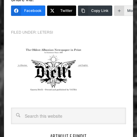
Facebook
Twitter
Copy Link
More
FILED UNDER:
LETERSI
ARTIKUJT E FUNDIT