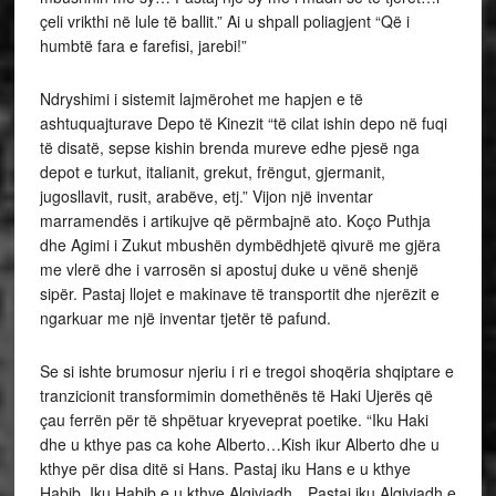
çeli vrikthi në lule të ballit.” Ai u shpall poliagjent “Që i
humbtë fara e farefisi, jarebi!”
Ndryshimi i sistemit lajmërohet me hapjen e të
ashtuquajturave Depo të Kinezit “të cilat ishin depo në fuqi
të disatë, sepse kishin brenda mureve edhe pjesë nga
depot e turkut, italianit, grekut, frëngut, gjermanit,
jugosllavit, rusit, arabëve, etj.” Vijon një inventar
marramendës i artikujve që përmbajnë ato. Koço Puthja
dhe Agimi i Zukut mbushën dymbëdhjetë qivurë me gjëra
me vlerë dhe i varrosën si apostuj duke u vënë shenjë
sipër. Pastaj llojet e makinave të transportit dhe njerëzit e
ngarkuar me një inventar tjetër të pafund.
Se si ishte brumosur njeriu i ri e tregoi shoqëria shqiptare e
tranzicionit transformimin domethënës të Haki Ujerës që
çau ferrën për të shpëtuar kryeveprat poetike. “Iku Haki
dhe u kthye pas ca kohe Alberto…Kish ikur Alberto dhe u
kthye për disa ditë si Hans. Pastaj iku Hans e u kthye
Habib. Iku Habib e u kthye Alqiviadh…Pastaj iku Alqiviadh e