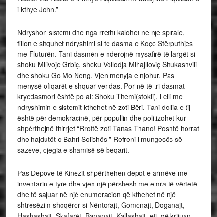
i kthye John.”
Ndryshon sistemi dhe nga rrethi kalohet në një spirale,
fillon e shquhet ndryshimi si te dasma e Koço Stërputhjes
me Fluturën. Tani dasmën e nderojnë mysafirë të largët si
shoku Milivoje Grbiç, shoku Vollodja Mihajlloviç Shukashvili
dhe shoku Go Mo Neng. Vjen menyja e njohur. Pas
menysë ofiqarët e shquar vendas. Por në të tri dasmat
kryedasmori është po ai: Shoku Themi(stokli), i cili me
ndryshimin e sistemit kthehet në zoti Bëri. Tani dollia e tij
është për demokracinë, për popullin dhe politizohet kur
shpërthejnë thirrjet “Rroftë zoti Tanas Thano! Poshtë horrat
dhe hajdutët e Bahri Selishës!” Refreni i mungesës së
sazeve, djegia e shamisë së beqarit.
Pas Depove të Kinezit shpërthehen depot e armëve me
inventarin e tyre dhe vjen një përshesh me emra të vërtetë
dhe të sajuar në një enumeracion që kthehet në një
shtresëzim shoqëror si Nëntorajt, Gomonajt, Doganajt,
Hashashajt, Skafarët, Bananajt, Kallashajt, etj. që krijuan