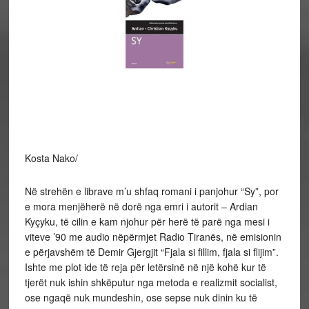
Kosta Nako/
Në strehën e librave m’u shfaq romani i panjohur “Sy”, por
e mora menjëherë në dorë nga emri i autorit – Ardian
Kyçyku, të cilin e kam njohur për herë të parë nga mesi i
viteve ’90 me audio nëpërmjet Radio Tiranës, në emisionin
e përjavshëm të Demir Gjergjit “Fjala si fillim, fjala si flijim”.
Ishte me plot ide të reja për letërsinë në një kohë kur të
tjerët nuk ishin shkëputur nga metoda e realizmit socialist,
ose
ngaqë nuk mundeshin, ose sepse nuk dinin ku të