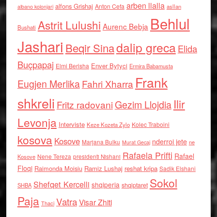
arben llalla
alfons Grishaj
Anton Cefa
asllan
albano kolonjari
Behlul
Astrit Lulushi
Aurenc Bebja
Bushati
Jashari
dalip greca
Beqir Sina
Elida
Buçpapaj
Enver Bytyci
Elmi Berisha
Ermira Babamusta
Frank
Eugjen Merlika
Fahri Xharra
shkreli
Ilir
Gezim Llojdia
Fritz radovani
Levonja
Interviste
Kolec Traboini
Keze Kozeta Zylo
kosova
Kosove
nderroi jete
Marjana Bulku
ne
Murat Gecaj
Rafaela Prifti
Rafael
Nene Tereza
Kosove
presidenti Nishani
Floqi
Raimonda Moisiu
Ramiz Lushaj
reshat kripa
Sadik Elshani
Sokol
Shefqet Kercelli
shqiperia
shqiptaret
SHBA
Paja
Vatra
Visar Zhiti
Thaci