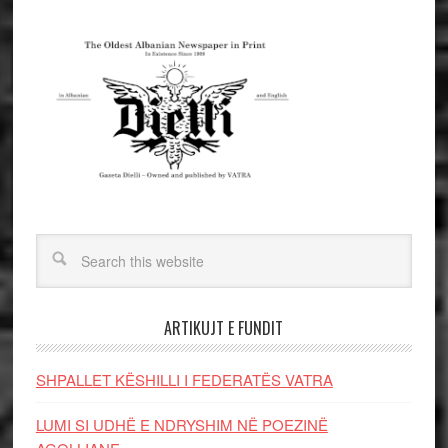
ARTIKUJT E FUNDIT
SHPALLET KËSHILLI I FEDERATËS VATRA
LUMI SI UDHË E NDRYSHIM NË POEZINË