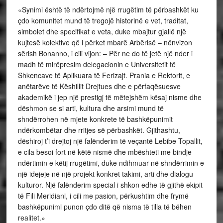
«Synimi është të ndërtojmë një rrugëtim të përbashkët ku
çdo komunitet mund të tregojë historinë e vet, traditat,
simbolet dhe specifikat e veta, duke mbajtur gjallë një
kujtesë kolektive që i përket mbarë Arbërisë – nënvizon
sërish Bonanno, i cili vijon: – Për ne do të jetë një nder i
madh të mirëpresim delegacionin e Universitetit të
Shkencave të Aplikuara të Ferizajt. Prania e Rektorit, e
anëtarëve të Këshillit Drejtues dhe e përfaqësuesve
akademikë i jep një prestigj të mëtejshëm kësaj nisme dhe
dëshmon se si arti, kultura dhe arsimi mund të
shndërrohen në mjete konkrete të bashkëpunimit
ndërkombëtar dhe rritjes së përbashkët. Gjithashtu,
dëshiroj t’i drejtoj një falënderim të veçantë Lebibe Topallit,
e cila besoi fort në këtë nismë dhe mbështeti me bindje
ndërtimin e këtij rrugëtimi, duke ndihmuar në shndërrimin e
një idejeje në një projekt konkret takimi, arti dhe dialogu
kulturor. Një falënderim special i shkon edhe të gjithë ekipit
të Fili Meridiani, i cili me pasion, përkushtim dhe frymë
bashkëpunimi punon çdo ditë që nisma të tilla të bëhen
realitet.»