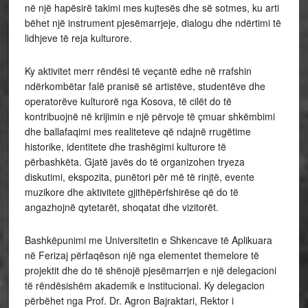
në një hapësirë takimi mes kujtesës dhe së sotmes, ku arti
bëhet një instrument pjesëmarrjeje, dialogu dhe ndërtimi të
lidhjeve të reja kulturore.
Ky aktivitet merr rëndësi të veçantë edhe në rrafshin
ndërkombëtar falë pranisë së artistëve, studentëve dhe
operatorëve kulturorë nga Kosova, të cilët do të
kontribuojnë në krijimin e një përvoje të çmuar shkëmbimi
dhe ballafaqimi mes realiteteve që ndajnë rrugëtime
historike, identitete dhe trashëgimi kulturore të
përbashkëta. Gjatë javës do të organizohen tryeza
diskutimi, ekspozita, punëtori për më të rinjtë, evente
muzikore dhe aktivitete gjithëpërfshirëse që do të
angazhojnë qytetarët, shoqatat dhe vizitorët.
Bashkëpunimi me Universitetin e Shkencave të Aplikuara
në Ferizaj përfaqëson një nga elementet themelore të
projektit dhe do të shënojë pjesëmarrjen e një delegacioni
të rëndësishëm akademik e institucional. Ky delegacion
përbëhet nga Prof. Dr. Agron Bajraktari, Rektor i