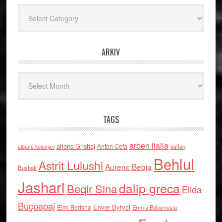
Kategoritë
ARKIV
Arkiv
TAGS
arben llalla
alfons Grishaj
Anton Cefa
asllan
albano kolonjari
Behlul
Astrit Lulushi
Aurenc Bebja
Bushati
Jashari
dalip greca
Beqir Sina
Elida
Buçpapaj
Enver Bytyci
Elmi Berisha
Ermira Babamusta