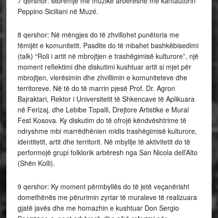
7 qershor: Mbrëmje me muzikë arbëreshe me kantautorin
Peppino Siciliani në Muzé.
8 qershor: Në mëngjes do të zhvillohet punëtoria me
fëmijët e komunitetit. Pasdite do të mbahet bashkëbisedimi
(talk) “Roli i artit në mbrojtjen e trashëgimisë kulturore”, një
moment reflektimi dhe diskutimi kushtuar artit si mjet për
mbrojtjen, vlerësimin dhe zhvillimin e komuniteteve dhe
territoreve. Në të do të marrin pjesë Prof. Dr. Agron
Bajraktari, Rektor i Universitetit të Shkencave të Aplikuara
në Ferizaj, dhe Lebibe Topalli, Drejtore Artistike e Mural
Fest Kosova. Ky diskutim do të ofrojë këndvështrime të
ndryshme mbi marrëdhënien midis trashëgimisë kulturore,
identitetit, artit dhe territorit. Në mbyllje të aktivitetit do të
performojë grupi folklorik arbëresh nga San Nicola dell’Alto
(Shën Kolli).
9 qershor: Ky moment përmbyllës do të jetë veçanërisht
domethënës me përurimin zyrtar të muraleve të realizuara
gjatë javës dhe me homazhin e kushtuar Don Sergio