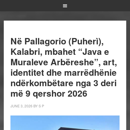
Në Pallagorio (Puherì),
Kalabri, mbahet “Java e
Muraleve Arbëreshe”, art,
identitet dhe marrëdhënie
ndërkombëtare nga 3 deri
më 9 qershor 2026
JUNE 3, 2026
BY
S P