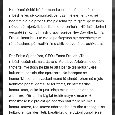
Kjo nismë është bërë e mundur edhe falë ndihmës dhe
mbështetjes së komunitetit vendas, një element kyç në
ndërtimin e një procesi me pjesëmarrje të gjerë që vendos
në qendër njerëzit, identitetin dhe territorin. Një falënderim i
veçantë i shkon gjithashtu sponsorëve NewDay dhe Emira
Digital, kontributi i të cilëve përfaqëson një mbështetje të
rëndësishme për realizimin e aktiviteteve të parashikuara.
Për Fabio Spadafora, CEO i Emira Digital: «Të
mbështesësh nisma si Java e Muraleve Arbëreshe do të
thotë të investosh në ide të afta për të gjeneruar vlerë
kulturore, sociale dhe njerëzore. Ne besojmë se
komunikimi dhe inovacioni mund të shndërrohen në mjete
konkrete për të vlerësuar territoret, identitetet dhe
komunitetet, duke krijuar lidhje midis traditës dhe së
ardhmes. Për Emira Digital është arsye krenarie të
mbështesë një projekt që ndërton marrëdhënie midis
komuniteteve, realiteteve ndërkombëtare dhe trashëgimisë
kulturore. Kur identiteti, kreativiteti dhe vizioni punojnë së