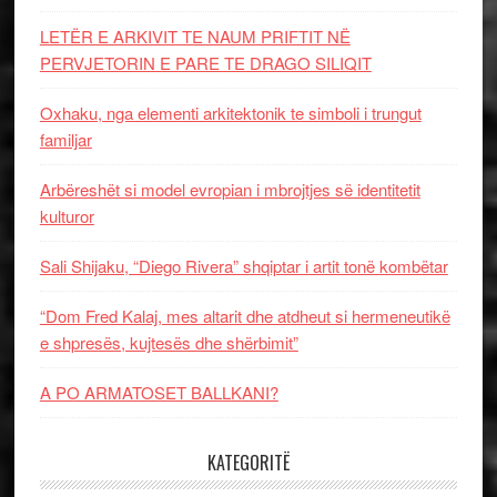
LETËR E ARKIVIT TE NAUM PRIFTIT NË
PERVJETORIN E PARE TE DRAGO SILIQIT
Oxhaku, nga elementi arkitektonik te simboli i trungut
familjar
Arbëreshët si model evropian i mbrojtjes së identitetit
kulturor
Sali Shijaku, “Diego Rivera” shqiptar i artit tonë kombëtar
“Dom Fred Kalaj, mes altarit dhe atdheut si hermeneutikë
e shpresës, kujtesës dhe shërbimit”
A PO ARMATOSET BALLKANI?
KATEGORITË