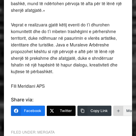
bashkë, mund të ndërtohen përvoja të afta për të lënë një
shenjë afatgjatë.»
Veprat e realizuara gjatë këtij eventi do t’i dhurohen
komunitetit dhe do t’i mbeten trashëgimi e përhershme
territorit, duke ndihmuar në pasurimin e vlerës artistike,
identitare dhe turistike. Java e Muraleve Arbëreshe
propozohet kështu si një përvojë e aftë për të lënë një
shenjë të prekshme dhe afatgjatë, duke e shndërruar
fshatin në një hapësirë të hapur dialogu, kreativiteti dhe
kujtese të përbashkët.
Fili Meridiani APS
Share via:
Facebook
Twitter
Copy Link
More
FILED UNDER:
MERGATA