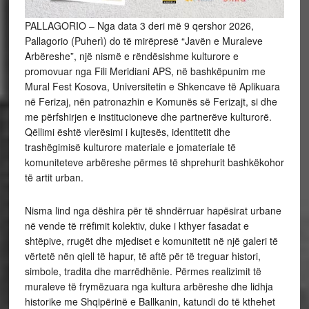
PALLAGORIO – Nga data 3 deri më 9 qershor 2026,
Pallagorio (Puherì) do të mirëpresë “Javën e Muraleve
Arbëreshe”, një nismë e rëndësishme kulturore e
promovuar nga Fili Meridiani APS, në bashkëpunim me
Mural Fest Kosova, Universitetin e Shkencave të Aplikuara
në Ferizaj, nën patronazhin e Komunës së Ferizajt, si dhe
me përfshirjen e institucioneve dhe partnerëve kulturorë.
Qëllimi është vlerësimi i kujtesës, identitetit dhe
trashëgimisë kulturore materiale e jomateriale të
komuniteteve arbëreshe përmes të shprehurit bashkëkohor
të artit urban.
Nisma lind nga dëshira për të shndërruar hapësirat urbane
në vende të rrëfimit kolektiv, duke i kthyer fasadat e
shtëpive, rrugët dhe mjediset e komunitetit në një galeri të
vërtetë nën qiell të hapur, të aftë për të treguar histori,
simbole, tradita dhe marrëdhënie. Përmes realizimit të
muraleve të frymëzuara nga kultura arbëreshe dhe lidhja
historike me Shqipërinë e Ballkanin, katundi do të kthehet