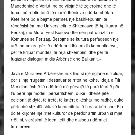
Maqedoninë e Veriut, ne po vijojmë të zgjerojmë dhe të
forcojmë rrjetin tonë të marrëdhënieve ndërkombëtare.
Këtë herë po e bëjmë përmes një bashkëpunimi të
rëndësishëm me Universitetin e Shkencave të Aplikuara në
Ferizaj, me Mural Fest Kosova dhe nën patronazhin e
Komunës së Ferizajt. Besojmë se kultura përfaqëson një
urë themelore për të ndërtuar lidhje midis komuniteteve,
për të krijuar mundësi të reja shkëmbimi dhe për të
fuqizuar dialogun midis Arbërisë dhe Ballkanit.»
Java e Muraleve Arbëreshe nuk lind si një ngjarje e izoluar,
por si një rrugëtim i destinuar të rritet në kohë. Ideja e Fili
Meridiani është të ndërtojë një përvojë të parë të aftë për
t’u bërë një model i përsëritshëm, duke i dhënë jetë
edicionit të dytë, të tretë, të katërt e kështu me radhë, duke
përfshirë shkallë-shkallë komunitete të tjera arbëreshe. Kjo
do të krijonte një rrjet kulturor që përdor artin urban si mjet
rrëfimi, vlerësimi të identitetit dhe dialogu ndërmjet
territoreve.