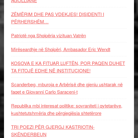
AGOLLIANE
ZËMËRIM DHE PAS VDEKJES! DISIDENTI I
PËRHERSHËM…
Patriotë nga Shqipëria vizituan Vatrën
Mirëseardhje në Shqipëri, Ambasador Eric Wendt
KOSOVA E KA FITUAR LUFTËN, POR PAQEN DUHET
TA FITOJË EDHE NË INSTITUCIONE!
Scanderbeg, mburoja e Arbërisë dhe gjeniu ushtarak në
faqet e Giovanni Carlo Saraceni-t
Republika mbi interesat politike: sovraniteti i qytetarëve,
kushtetutshmëria dhe përgjegjësia shtetërore
TRI POEZI PËR GJERGJ KASTRIOTIN-
SKËNDERBEUN