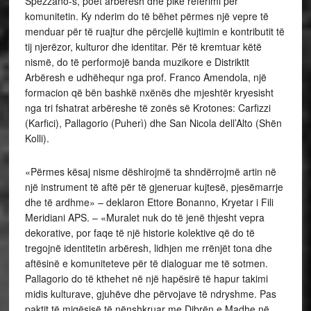
Spezzano-s, poet arbëresh dhe pikë referimi për
komunitetin. Ky nderim do të bëhet përmes një vepre të
menduar për të ruajtur dhe përcjellë kujtimin e kontributit të
tij njerëzor, kulturor dhe identitar. Për të kremtuar këtë
nismë, do të performojë banda muzikore e Distriktit
Arbëresh e udhëhequr nga prof. Franco Amendola, një
formacion që bën bashkë nxënës dhe mjeshtër kryesisht
nga tri fshatrat arbëreshe të zonës së Krotones: Carfizzi
(Karfici), Pallagorio (Puherì) dhe San Nicola dell’Alto (Shën
Kolli).
«Përmes kësaj nisme dëshirojmë ta shndërrojmë artin në
një instrument të aftë për të gjeneruar kujtesë, pjesëmarrje
dhe të ardhme» – deklaron Ettore Bonanno, Kryetar i Fili
Meridiani APS. – «Muralet nuk do të jenë thjesht vepra
dekorative, por faqe të një historie kolektive që do të
tregojnë identitetin arbëresh, lidhjen me rrënjët tona dhe
aftësinë e komuniteteve për të dialoguar me të sotmen.
Pallagorio do të kthehet në një hapësirë të hapur takimi
midis kulturave, gjuhëve dhe përvojave të ndryshme. Pas
paktit të miqësisë të nënshkruar me Dibrën e Madhe në