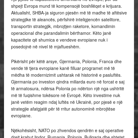
shpejt Evropa mund të kompensojë boshllëqet e krijuara.
Aktualisht, SHBA-ja siguron pjesën më të madhe të aftësive
strategjike të aleancës, përfshirë inteligjencën satelitore,
transportin strategjik, mbrojtjen raketore, komandimin
operacional dhe parandalimin bërthamor. Këto janë
kapacitete që shumica e vendeve evropiane nuk i
posedojnë në nivel të mjaftueshëm.
Pikërisht për këtë arsye, Gjermania, Polonia, Franca dhe
vende të tjera evropiane kanë filluar programet më të
mëdha të modernizimit ushtarak në historinë e pasluftës.
Gjermania po investon qindra miliarda euro në forcat e saj
të armatosura, ndërsa Polonia po ndërton një nga ushtritë
më të fuqishme tokësore në Evropë. Këto investime nuk
janë vetëm reagim ndaj luftës në Ukrainë, por pjesë e një
strategjie afatgjatë për të rritur autonominë mbrojtëse
evropiane.
Njëkohësisht, NATO po zhvendos qendrën e saj operative
drejt krahut lindor. Rumania, Polonia, Bullgaria dhe shtetet