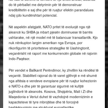
do të përballet me detyrimin për të demonstruar
kredibilitetin e saj dhe për të ruajtur efektin parandalues
ndaj çdo kundërshtari potencial.
Në aspektin afatgjatë, NATO pritet të evoluojë nga një
aleancë ku SHBA-ja mbart pjesën dominuese të barrës
ushtarake, në një model më të balancuar transatlantik. Kjo
nuk nënkupton largim amerikan nga Evropa, por
rikonfigurim të prioriteteve strategjike të Uashingtonit,
veçanërisht në raport me konkurrencën globale në rajonin
Indo-Paqësor.
Për vendet e Ballkanit Perëndimor, ky zhvillim ka rëndësi të
veçantë. Stabiliteti rajonal do të varet gjithnjë e më shumë
nga aftësia e vendeve evropiane për të ruajtur kohezionin
e NATO-s dhe për të garantuar sigurinë në kufijtë
juglindorë të aleancës. Kosova, Shqipëria, Mali i Zi dhe
Maqedonia e Veriut duhet të vazhdojnë modernizimin e
kapaciteteve të tyre mbrojtëse dhe të forcojnë
bashkëpunimin me strukturat euroatlantike.