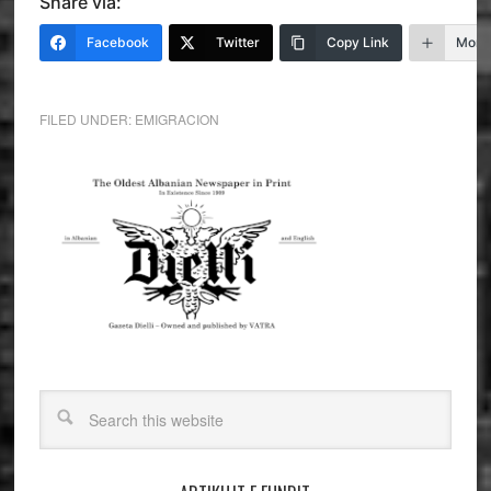
Share via:
Facebook
Twitter
Copy Link
More
FILED UNDER:
EMIGRACION