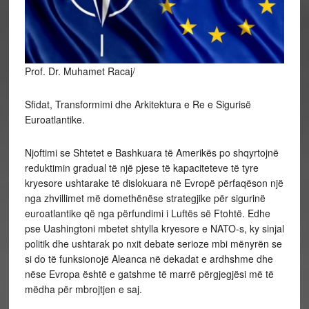
Prof. Dr. Muhamet Racaj/
Sfidat, Transformimi dhe Arkitektura e Re e Sigurisë
Euroatlantike.
Njoftimi se Shtetet e Bashkuara të Amerikës po shqyrtojnë
reduktimin gradual të një pjese të kapaciteteve të tyre
kryesore ushtarake të dislokuara në Evropë përfaqëson një
nga zhvillimet më domethënëse strategjike për sigurinë
euroatlantike që nga përfundimi i Luftës së Ftohtë. Edhe
pse Uashingtoni mbetet shtylla kryesore e NATO-s, ky sinjal
politik dhe ushtarak po nxit debate serioze mbi mënyrën se
si do të funksionojë Aleanca në dekadat e ardhshme dhe
nëse Evropa është e gatshme të marrë përgjegjësi më të
mëdha për mbrojtjen e saj.