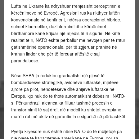
Lufta në Ukrainë ka ndryshuar rrënjësisht perceptimin e
kërcënimeve në Evropë. Agresioni rus ka rikthyer luftën
konvencionale në kontinent, ndërsa operacionet hibride,
sulmet kibernetike, dezinformimi dhe kërcënimet
bërthamore kanë krijuar një mjedis të ri sigurie. Në këtë
realitet të ri, NATO është përballur me nevojën për të rritur
gatishmërinë operacionale, për të zgjeruar praninë në
krahun lindor dhe për të forcuar aftësitë e saj
parandaluese.
Nëse SHBA-ja redukton gradualisht një pjesë të
bombarduesve strategjikë, avionëve luftarakë, mjeteve
ajrore pa pilot, nëndetëseve dhe anijeve luftarake në
Evropë, kjo nuk do të thotë automatikisht dobësim i NATO-
s. Përkundrazi, aleanca ka filluar tashmë procesin e
transformimit të saj drejt një modeli ku shtetet evropiane
marrin rol më aktiv në garantimin e sigurisë së përbashkët.
Pyetja kryesore nuk është nëse NATO do të mbijetojë pa
një pjesë të kapaciteteve amerikane në Evropë, por sa