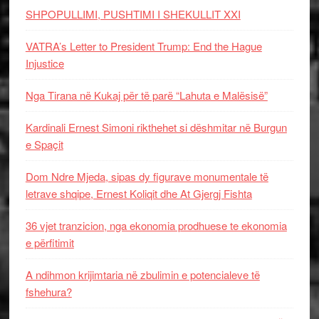
SHPOPULLIMI, PUSHTIMI I SHEKULLIT XXI
VATRA’s Letter to President Trump: End the Hague
Injustice
Nga Tirana në Kukaj për të parë “Lahuta e Malësisë”
Kardinali Ernest Simoni rikthehet si dëshmitar në Burgun
e Spaçit
Dom Ndre Mjeda, sipas dy figurave monumentale të
letrave shqipe, Ernest Koliqit dhe At Gjergj Fishta
36 vjet tranzicion, nga ekonomia prodhuese te ekonomia
e përfitimit
A ndihmon krijimtaria në zbulimin e potencialeve të
fshehura?