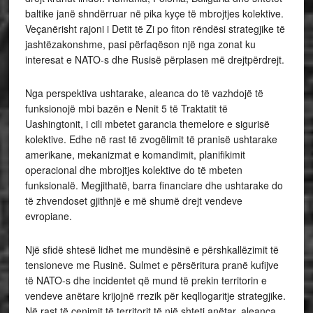
baltike janë shndërruar në pika kyçe të mbrojtjes kolektive.
Veçanërisht rajoni i Detit të Zi po fiton rëndësi strategjike të
jashtëzakonshme, pasi përfaqëson një nga zonat ku
interesat e NATO-s dhe Rusisë përplasen më drejtpërdrejt.
Nga perspektiva ushtarake, aleanca do të vazhdojë të
funksionojë mbi bazën e Nenit 5 të Traktatit të
Uashingtonit, i cili mbetet garancia themelore e sigurisë
kolektive. Edhe në rast të zvogëlimit të pranisë ushtarake
amerikane, mekanizmat e komandimit, planifikimit
operacional dhe mbrojtjes kolektive do të mbeten
funksionalë. Megjithatë, barra financiare dhe ushtarake do
të zhvendoset gjithnjë e më shumë drejt vendeve
evropiane.
Një sfidë shtesë lidhet me mundësinë e përshkallëzimit të
tensioneve me Rusinë. Sulmet e përsëritura pranë kufijve
të NATO-s dhe incidentet që mund të prekin territorin e
vendeve anëtare krijojnë rrezik për keqllogaritje strategjike.
Në rast të cenimit të territorit të një shteti anëtar, aleanca