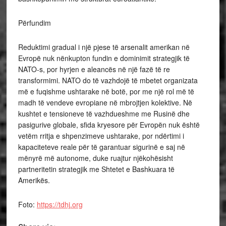
Përfundim
Reduktimi gradual i një pjese të arsenalit amerikan në
Evropë nuk nënkupton fundin e dominimit strategjik të
NATO-s, por hyrjen e aleancës në një fazë të re
transformimi. NATO do të vazhdojë të mbetet organizata
më e fuqishme ushtarake në botë, por me një rol më të
madh të vendeve evropiane në mbrojtjen kolektive. Në
kushtet e tensioneve të vazhdueshme me Rusinë dhe
pasigurive globale, sfida kryesore për Evropën nuk është
vetëm rritja e shpenzimeve ushtarake, por ndërtimi i
kapaciteteve reale për të garantuar sigurinë e saj në
mënyrë më autonome, duke ruajtur njëkohësisht
partneritetin strategjik me Shtetet e Bashkuara të
Amerikës.
Foto:
https://tdhj.org