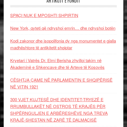
ARTIKUJT E FUNDIT
SPAÇI NUK E MPOSHTI SHPIRTIN
New York, qyteti që ndryshoi emrin… dhe ndryshoi botën
Kodi zakonor dhe isopolifonia dy nga monumentet e gjalla
madhështore të antikitetit shqiptar
Kryetari i Vatrës Dr. Elmi Berisha zhvilloi takim në
Akademinë e Shkencave dhe të Arteve të Kosovës
ÇËSHTJA ÇAME NË PARLAMENTIN E SHQIPËRISË
NË VITIN 1921
300 VJET KUJTESË DHE IDENTITET-TRYEZË E
RRUMBULLAKËT NË OSTROS TË KRAJËS PËR
SHPËRNGULJEN E ARBËRESHËVE NGA TREVA
KRAJË-SHESTAN NË ZARË TË DALMACISË