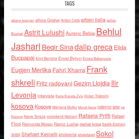
TAGS
arben llalla
alfons Grishaj
Anton Cefa
asllan
albano kolonjari
Behlul
Astrit Lulushi
Aurenc Bebja
Bushati
Jashari
dalip greca
Beqir Sina
Elida
Buçpapaj
Enver Bytyci
Elmi Berisha
Ermira Babamusta
Frank
Eugjen Merlika
Fahri Xharra
shkreli
Ilir
Gezim Llojdia
Fritz radovani
Levonja
Interviste
Kolec Traboini
Keze Kozeta Zylo
kosova
Kosove
nderroi jete
Marjana Bulku
ne
Murat Gecaj
Rafaela Prifti
Rafael
Nene Tereza
Kosove
presidenti Nishani
Floqi
Raimonda Moisiu
Ramiz Lushaj
reshat kripa
Sadik Elshani
Sokol
Shefqet Kercelli
shqiperia
shqiptaret
SHBA