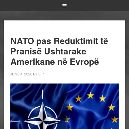
NATO pas Reduktimit të
Pranisë Ushtarake
Amerikane në Evropë
JUNE 4, 2026
BY
S P