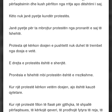
përfaqësimin dhe kush përfiton nga rritja apo dështimi i saj.
Këto nuk janë pyetje kundër protestës.
Janë pyetje për ta mbrojtur protestën nga pronarët e saj të
fshehtë.
Protesta që kërkon dosjen e pushtetit nuk duhet të trembet
nga dosja e vetë.
E drejta e protestës është e shenjtë.
Pronësia e fshehtë mbi protestën është e rrezikshme.
Kur një protestë kërkon vetëm dosjen, ajo është kauzë
qytetare.
Kur një protestë fillon të flasë për gjithçka, të shpallë
përfaqësues, të kërkojë qeveri, të prodhojë fytyra të reja, të