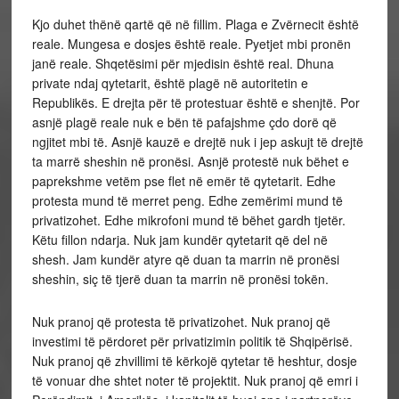
Kjo duhet thënë qartë që në fillim. Plaga e Zvërnecit është
reale. Mungesa e dosjes është reale. Pyetjet mbi pronën
janë reale. Shqetësimi për mjedisin është real. Dhuna
private ndaj qytetarit, është plagë në autoritetin e
Republikës. E drejta për të protestuar është e shenjtë. Por
asnjë plagë reale nuk e bën të pafajshme çdo dorë që
ngjitet mbi të. Asnjë kauzë e drejtë nuk i jep askujt të drejtë
ta marrë sheshin në pronësi. Asnjë protestë nuk bëhet e
paprekshme vetëm pse flet në emër të qytetarit. Edhe
protesta mund të merret peng. Edhe zemërimi mund të
privatizohet. Edhe mikrofoni mund të bëhet gardh tjetër.
Këtu fillon ndarja. Nuk jam kundër qytetarit që del në
shesh. Jam kundër atyre që duan ta marrin në pronësi
sheshin, siç të tjerë duan ta marrin në pronësi tokën.
Nuk pranoj që protesta të privatizohet. Nuk pranoj që
investimi të përdoret për privatizimin politik të Shqipërisë.
Nuk pranoj që zhvillimi të kërkojë qytetar të heshtur, dosje
të vonuar dhe shtet noter të projektit. Nuk pranoj që emri i