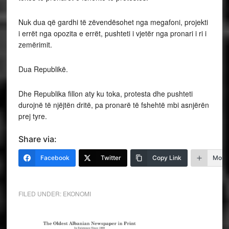
Nuk dua që gardhi të zëvendësohet nga megafoni, projekti
i errët nga opozita e errët, pushteti i vjetër nga pronari i ri i
zemërimit.
Dua Republikë.
Dhe Republika fillon aty ku toka, protesta dhe pushteti
durojnë të njëjtën dritë, pa pronarë të fshehtë mbi asnjërën
prej tyre.
Share via:
Facebook
Twitter
Copy Link
More
FILED UNDER:
EKONOMI