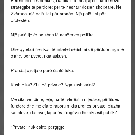
Perëndimit, i Amerikës, i kapitalit të huaj apo i partnerëve
strategjikë të përdoret për të heshtur dosjen shqiptare. Në
Zvërnec, një palë flet për pronën. Një palë flet për
protestën.
Një palë tjetër po sheh të nesërmen politike.
Dhe qytetari rrezikon të mbetet sërish ai që përdoret nga të
gjithë, por pyetet nga askush.
Prandaj pyetja e parë është toka.
Kush e ka? Si u bë private? Nga kush kaloi?
Me cilat vendime, leje, hartë, vlerësim mjedisor, përfitues
fundorë dhe me çfarë raporti midis pronës private, plazhit,
kanaleve, dunave, lagunës, rrugëve dhe aksesit publik?
“Private” nuk është përgjigje.