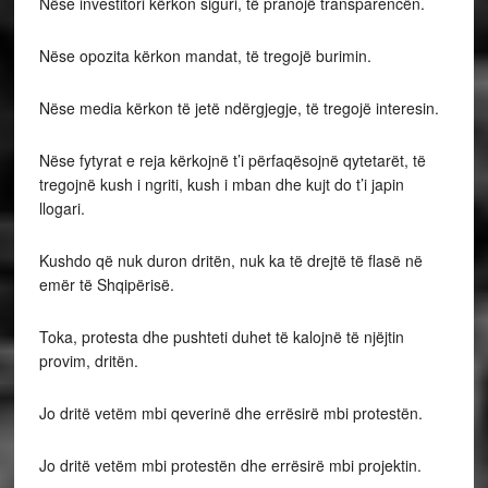
Nëse investitori kërkon siguri, të pranojë transparencën.
Nëse opozita kërkon mandat, të tregojë burimin.
Nëse media kërkon të jetë ndërgjegje, të tregojë interesin.
Nëse fytyrat e reja kërkojnë t’i përfaqësojnë qytetarët, të
tregojnë kush i ngriti, kush i mban dhe kujt do t’i japin
llogari.
Kushdo që nuk duron dritën, nuk ka të drejtë të flasë në
emër të Shqipërisë.
Toka, protesta dhe pushteti duhet të kalojnë të njëjtin
provim, dritën.
Jo dritë vetëm mbi qeverinë dhe errësirë mbi protestën.
Jo dritë vetëm mbi protestën dhe errësirë mbi projektin.