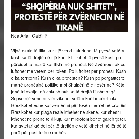
Nga Arian Galdini/
Vijnë çaste të tilla, kur një vend nuk duhet të pyesë vetëm
kush ka të drejtë në një konflikt. Duhet të pyesë kush po
përpiqet ta marrë konfliktin në pronësi. Në Zvërnec nuk po
luftohet më vetëm për tokën. Po luftohet për pronësi. Kush
e ka territorin? Kush e ka protestën? Kush po përgatitet të
marrë pronësinë politike mbi Shqipërinë e nesërme? Këto
janë tri pyetjet që askush nuk ka të drejtë t’i shmangë.
Sepse një vend nuk rrezikohet vetëm kur i merret toka.
Rrezikohet edhe kur zemërimi për tokën merret në pronësi.
Rrezikohet kur plaga reale kthehet në skenë, kur sheshi
kthehet në pronë të dikujt, kur mikrofoni bëhet gardh tjetër,
kur qytetari që del për të drejtën e vetë kthehet në lëndë të
parë për pushtetin e radhës.