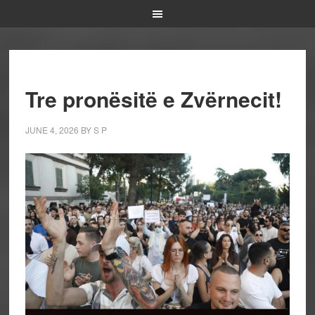
Tre pronësitë e Zvërnecit!
JUNE 4, 2026
BY
S P