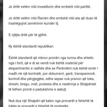
Jo dritë vetëm mbi investitorin dhe errësirë mbi partitë.
Jo dritë vetëm mbi Ramën dhe errësirë mbi ata që duan të
trashëgojnë zemërimin kundër tij.
E njëjta dritë për të gjithë.
Ky është standardi republikan.
Është standardi që mbron pronën nga turma dhe shtetin
nga i forti, që e di se vendi nuk është material për
eksperimentin e radhës dhe se Perëndimi nuk është emër i
madh në një kontratë, por dokument, garë, transparencë,
kontroll dhe përgjegjësi, edhe sepse nuk pranon që toka,
sheshi, bregu, mali, protesta dhe e nesërmja e Shqipërisë
të bëhen pronë e padukshme e askujt.
Nuk dua një Shqipëri që kalon nga pronarët e fshehtë të
tokës te pronarët e fshehtë të protestës.