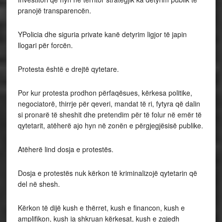
pranojë transparencën.
YPolicia dhe siguria private kanë detyrim ligjor të japin
llogari për forcën.
Protesta është e drejtë qytetare.
Por kur protesta prodhon përfaqësues, kërkesa politike,
negociatorë, thirrje për qeveri, mandat të ri, fytyra që dalin
si pronarë të sheshit dhe pretendim për të folur në emër të
qytetarit, atëherë ajo hyn në zonën e përgjegjësisë publike.
Atëherë lind dosja e protestës.
Dosja e protestës nuk kërkon të kriminalizojë qytetarin që
del në shesh.
Kërkon të dijë kush e thërret, kush e financon, kush e
amplifikon, kush ia shkruan kërkesat, kush e zgjedh