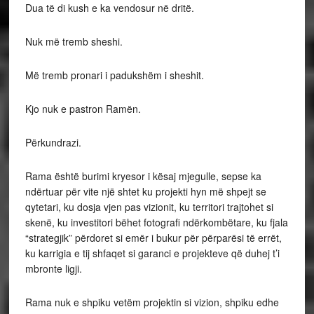
Dua të di kush e ka vendosur në dritë.
Nuk më tremb sheshi.
Më tremb pronari i padukshëm i sheshit.
Kjo nuk e pastron Ramën.
Përkundrazi.
Rama është burimi kryesor i kësaj mjegulle, sepse ka
ndërtuar për vite një shtet ku projekti hyn më shpejt se
qytetari, ku dosja vjen pas vizionit, ku territori trajtohet si
skenë, ku investitori bëhet fotografi ndërkombëtare, ku fjala
“strategjik” përdoret si emër i bukur për përparësi të errët,
ku karrigia e tij shfaqet si garanci e projekteve që duhej t’i
mbronte ligji.
Rama nuk e shpiku vetëm projektin si vizion, shpiku edhe