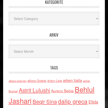
KATEGORITË
Kategoritë
ARKIV
Arkiv
TAGS
arben llalla
alfons Grishaj
Anton Cefa
asllan
albano kolonjari
Behlul
Astrit Lulushi
Aurenc Bebja
Bushati
Jashari
dalip greca
Beqir Sina
Elida