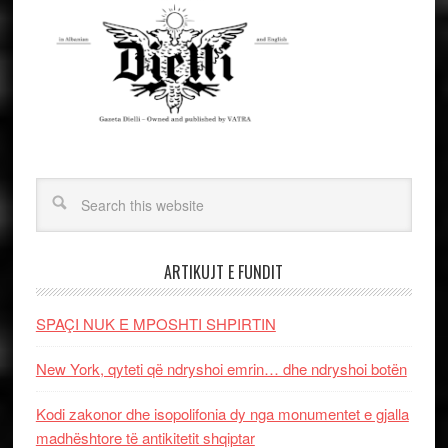
ARTIKUJT E FUNDIT
SPAÇI NUK E MPOSHTI SHPIRTIN
New York, qyteti që ndryshoi emrin… dhe ndryshoi botën
Kodi zakonor dhe isopolifonia dy nga monumentet e gjalla
madhështore të antikitetit shqiptar