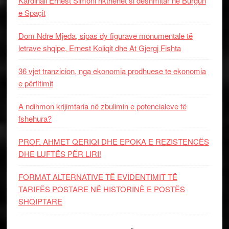
Kardinali Ernest Simoni rikthehet si dëshmitar në Burgun
e Spaçit
Dom Ndre Mjeda, sipas dy figurave monumentale të
letrave shqipe, Ernest Koliqit dhe At Gjergj Fishta
36 vjet tranzicion, nga ekonomia prodhuese te ekonomia
e përfitimit
A ndihmon krijimtaria në zbulimin e potencialeve të
fshehura?
PROF. AHMET QERIQI DHE EPOKA E REZISTENCЁS
DHE LUFTЁS PЁR LIRI!
FORMAT ALTERNATIVE TË EVIDENTIMIT TË
TARIFËS POSTARE NË HISTORINË E POSTËS
SHQIPTARE