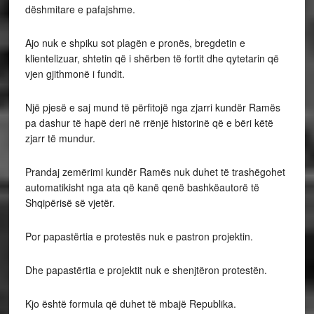
dëshmitare e pafajshme.
Ajo nuk e shpiku sot plagën e pronës, bregdetin e
klientelizuar, shtetin që i shërben të fortit dhe qytetarin që
vjen gjithmonë i fundit.
Një pjesë e saj mund të përfitojë nga zjarri kundër Ramës
pa dashur të hapë deri në rrënjë historinë që e bëri këtë
zjarr të mundur.
Prandaj zemërimi kundër Ramës nuk duhet të trashëgohet
automatikisht nga ata që kanë qenë bashkëautorë të
Shqipërisë së vjetër.
Por papastërtia e protestës nuk e pastron projektin.
Dhe papastërtia e projektit nuk e shenjtëron protestën.
Kjo është formula që duhet të mbajë Republika.