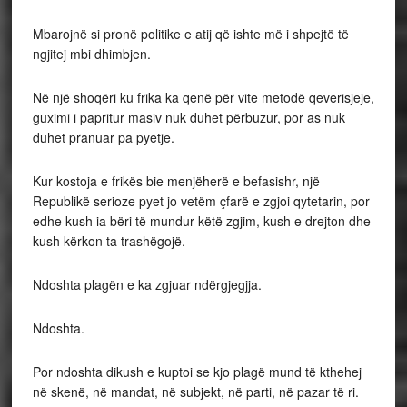
Mbarojnë si pronë politike e atij që ishte më i shpejtë të
ngjitej mbi dhimbjen.
Në një shoqëri ku frika ka qenë për vite metodë qeverisjeje,
guximi i papritur masiv nuk duhet përbuzur, por as nuk
duhet pranuar pa pyetje.
Kur kostoja e frikës bie menjëherë e befasishr, një
Republikë serioze pyet jo vetëm çfarë e zgjoi qytetarin, por
edhe kush ia bëri të mundur këtë zgjim, kush e drejton dhe
kush kërkon ta trashëgojë.
Ndoshta plagën e ka zgjuar ndërgjegjja.
Ndoshta.
Por ndoshta dikush e kuptoi se kjo plagë mund të kthehej
në skenë, në mandat, në subjekt, në parti, në pazar të ri.