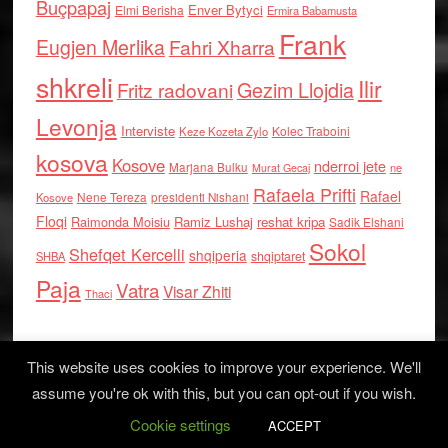
Buçpapaj
Enver Bytyci
Elmi Berisha
Ermira Babamusta
Frank
Eugjen Merlika
Fahri Xharra
shkreli
Ilir
Gezim Llojdia
Fritz radovani
Levonja
Interviste
Kolec Traboini
Keze Kozeta Zylo
kosova
Kosove
nderroi jete
Marjana Bulku
ne
Murat Gecaj
Rafaela Prifti
Rafael
Nene Tereza
Kosove
presidenti Nishani
Floqi
Raimonda Moisiu
Ramiz Lushaj
reshat kripa
Sadik Elshani
Sokol
Shefqet Kercelli
shqiperia
shqiptaret
SHBA
Paja
Vatra
Visar Zhiti
Thaci
This website uses cookies to improve your experience. We'll
assume you're ok with this, but you can opt-out if you wish.
Cookie settings
Log in
ACCEPT