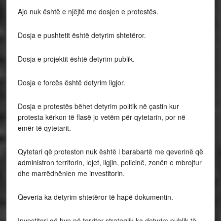
Ajo nuk është e njëjtë me dosjen e protestës.
Dosja e pushtetit është detyrim shtetëror.
Dosja e projektit është detyrim publik.
Dosja e forcës është detyrim ligjor.
Dosja e protestës bëhet detyrim politik në çastin kur
protesta kërkon të flasë jo vetëm për qytetarin, por në
emër të qytetarit.
Qytetari që proteston nuk është i barabartë me qeverinë që
administron territorin, lejet, ligjin, policinë, zonën e mbrojtur
dhe marrëdhënien me investitorin.
Qeveria ka detyrim shtetëror të hapë dokumentin.
Investitori që hyn në territor strategjik ka detyrim publik të