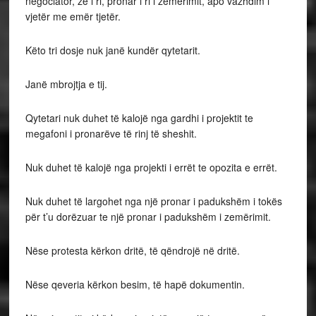
negociator, zë i ri, pronar i ri i zemërimit, apo vazhdim i
vjetër me emër tjetër.
Këto tri dosje nuk janë kundër qytetarit.
Janë mbrojtja e tij.
Qytetari nuk duhet të kalojë nga gardhi i projektit te
megafoni i pronarëve të rinj të sheshit.
Nuk duhet të kalojë nga projekti i errët te opozita e errët.
Nuk duhet të largohet nga një pronar i padukshëm i tokës
për t’u dorëzuar te një pronar i padukshëm i zemërimit.
Nëse protesta kërkon dritë, të qëndrojë në dritë.
Nëse qeveria kërkon besim, të hapë dokumentin.