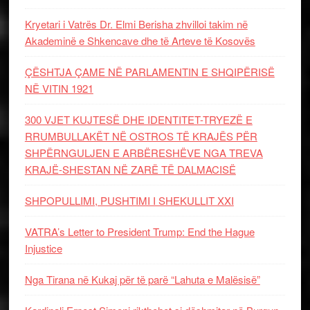
Kryetari i Vatrës Dr. Elmi Berisha zhvilloi takim në
Akademinë e Shkencave dhe të Arteve të Kosovës
ÇËSHTJA ÇAME NË PARLAMENTIN E SHQIPËRISË
NË VITIN 1921
300 VJET KUJTESË DHE IDENTITET-TRYEZË E
RRUMBULLAKËT NË OSTROS TË KRAJËS PËR
SHPËRNGULJEN E ARBËRESHËVE NGA TREVA
KRAJË-SHESTAN NË ZARË TË DALMACISË
SHPOPULLIMI, PUSHTIMI I SHEKULLIT XXI
VATRA’s Letter to President Trump: End the Hague
Injustice
Nga Tirana në Kukaj për të parë “Lahuta e Malësisë”