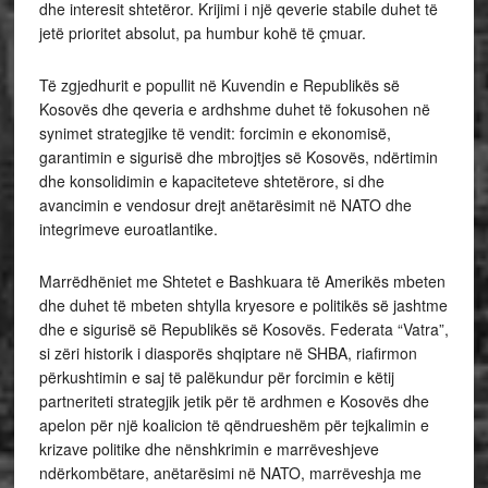
dhe interesit shtetëror. Krijimi i një qeverie stabile duhet të
jetë prioritet absolut, pa humbur kohë të çmuar.
Të zgjedhurit e popullit në Kuvendin e Republikës së
Kosovës dhe qeveria e ardhshme duhet të fokusohen në
synimet strategjike të vendit: forcimin e ekonomisë,
garantimin e sigurisë dhe mbrojtjes së Kosovës, ndërtimin
dhe konsolidimin e kapaciteteve shtetërore, si dhe
avancimin e vendosur drejt anëtarësimit në NATO dhe
integrimeve euroatlantike.
Marrëdhëniet me Shtetet e Bashkuara të Amerikës mbeten
dhe duhet të mbeten shtylla kryesore e politikës së jashtme
dhe e sigurisë së Republikës së Kosovës. Federata “Vatra”,
si zëri historik i diasporës shqiptare në SHBA, riafirmon
përkushtimin e saj të palëkundur për forcimin e këtij
partneriteti strategjik jetik për të ardhmen e Kosovës dhe
apelon për një koalicion të qëndrueshëm për tejkalimin e
krizave politike dhe nënshkrimin e marrëveshjeve
ndërkombëtare, anëtarësimi në NATO, marrëveshja me