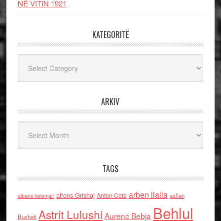
NË VITIN 1921
KATEGORITË
Kategoritë
ARKIV
Arkiv
TAGS
arben llalla
alfons Grishaj
Anton Cefa
asllan
albano kolonjari
Behlul
Astrit Lulushi
Aurenc Bebja
Bushati