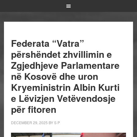
Federata “Vatra”
përshëndet zhvillimin e
Zgjedhjeve Parlamentare
në Kosovë dhe uron
Kryeministrin Albin Kurti
e Lëvizjen Vetëvendosje
për fitoren
DECEMBER 29, 2025
BY
S P