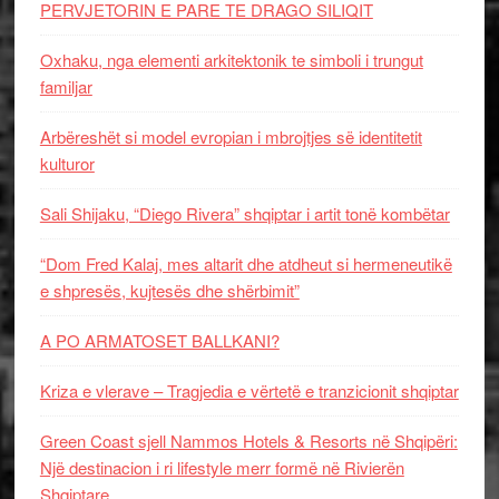
PERVJETORIN E PARE TE DRAGO SILIQIT
Oxhaku, nga elementi arkitektonik te simboli i trungut
familjar
Arbëreshët si model evropian i mbrojtjes së identitetit
kulturor
Sali Shijaku, “Diego Rivera” shqiptar i artit tonë kombëtar
“Dom Fred Kalaj, mes altarit dhe atdheut si hermeneutikë
e shpresës, kujtesës dhe shërbimit”
A PO ARMATOSET BALLKANI?
Kriza e vlerave – Tragjedia e vërtetë e tranzicionit shqiptar
Green Coast sjell Nammos Hotels & Resorts në Shqipëri:
Një destinacion i ri lifestyle merr formë në Rivierën
Shqiptare