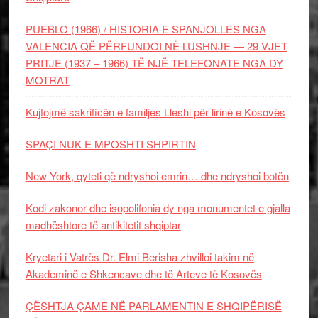
PUEBLO (1966) / HISTORIA E SPANJOLLES NGA
VALENCIA QË PËRFUNDOI NË LUSHNJE — 29 VJET
PRITJE (1937 – 1966) TË NJË TELEFONATE NGA DY
MOTRAT
Kujtojmë sakrificën e familjes Lleshi për lirinë e Kosovës
SPAÇI NUK E MPOSHTI SHPIRTIN
New York, qyteti që ndryshoi emrin… dhe ndryshoi botën
Kodi zakonor dhe isopolifonia dy nga monumentet e gjalla
madhështore të antikitetit shqiptar
Kryetari i Vatrës Dr. Elmi Berisha zhvilloi takim në
Akademinë e Shkencave dhe të Arteve të Kosovës
ÇËSHTJA ÇAME NË PARLAMENTIN E SHQIPËRISË