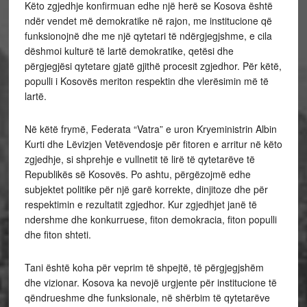
Këto zgjedhje konfirmuan edhe një herë se Kosova është
ndër vendet më demokratike në rajon, me institucione që
funksionojnë dhe me një qytetari të ndërgjegjshme, e cila
dëshmoi kulturë të lartë demokratike, qetësi dhe
përgjegjësi qytetare gjatë gjithë procesit zgjedhor. Për këtë,
populli i Kosovës meriton respektin dhe vlerësimin më të
lartë.
Në këtë frymë, Federata “Vatra” e uron Kryeministrin Albin
Kurti dhe Lëvizjen Vetëvendosje për fitoren e arritur në këto
zgjedhje, si shprehje e vullnetit të lirë të qytetarëve të
Republikës së Kosovës. Po ashtu, përgëzojmë edhe
subjektet politike për një garë korrekte, dinjitoze dhe për
respektimin e rezultatit zgjedhor. Kur zgjedhjet janë të
ndershme dhe konkurruese, fiton demokracia, fiton populli
dhe fiton shteti.
Tani është koha për veprim të shpejtë, të përgjegjshëm
dhe vizionar. Kosova ka nevojë urgjente për institucione të
qëndrueshme dhe funksionale, në shërbim të qytetarëve