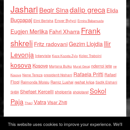
Jashari
dalip greca
Beqir Sina
Elida
Buçpapaj
Enver Bytyci
Elmi Berisha
Ermira Babamusta
Frank
Eugjen Merlika
Fahri Xharra
shkreli
Ilir
Gezim Llojdia
Fritz radovani
Levonja
Interviste
Kolec Traboini
Keze Kozeta Zylo
kosova
Kosove
nderroi jete
Marjana Bulku
ne
Murat Gecaj
Rafaela Prifti
Rafael
Nene Tereza
Kosove
presidenti Nishani
Floqi
Raimonda Moisiu
Ramiz Lushaj
reshat kripa
Sadik Elshani
Sokol
Shefqet Kercelli
shqiperia
shqiptaret
SHBA
Paja
Vatra
Visar Zhiti
Thaci
This website uses cookies to improve your experience. We'll