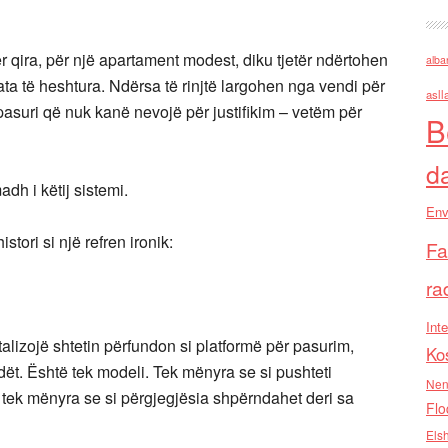
ër qira, për një apartament modest, diku tjetër ndërtohen
alba
ata të heshtura. Ndërsa të rinjtë largohen nga vendi për
asll
 pasuri që nuk kanë nevojë për justifikim – vetëm për
B
d
h i këtij sistemi.
Env
stori si një refren ironik:
Fa
ra
Inte
talizojë shtetin përfundon si platformë për pasurim,
Ko
dët. Është tek modeli. Tek mënyra se si pushteti
Nen
, tek mënyra se si përgjegjësia shpërndahet deri sa
Flo
Els