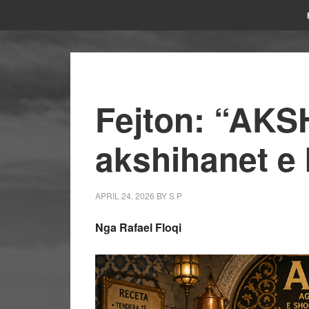
Fejton: “AKS
akshihanet e 
APRIL 24, 2026
BY
S P
Nga Rafael Floqi