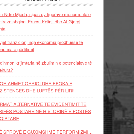
 Ndre Mjeda, sipas dy figurave monumentale
letrave shqipe, Ernest Koliqit dhe At Gjergj
hta
vjet tranzicion, nga ekonomia prodhuese te
nomia e përfitimit
dihmon krijimtaria në zbulimin e potencialeve të
ehura?
OF. AHMET QERIQI DHE EPOKA E
ZISTENCЁS DHE LUFTЁS PЁR LIRI!
RMAT ALTERNATIVE TË EVIDENTIMIT TË
RIFËS POSTARE NË HISTORINË E POSTËS
QIPTARE
Ë SPROVË E GUXIMSHME PERFORMIZMI…