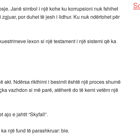
So
sje. Janë simbol i një kohe ku korrupsioni nuk fshihet
 zgjuar, por duhet të jesh i lidhur. Ku nuk ndërtohet për
kuestrimeve lexon si një testament i një sistemi që ka
ë akt. Ndërsa rikthimi i besimit është një proces shumë
thçka vazhdon si më parë, atëherë do të kemi vetëm një
ajo e jahtit “Skyfall”.
ka një fund të parashkruar: bie.