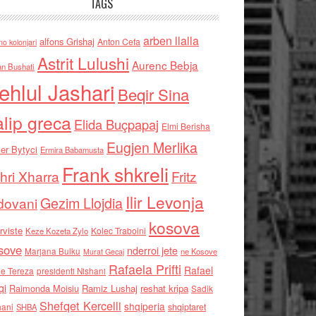
TAGS
arben llalla
alfons Grishaj
Anton Cefa
no kolonjari
Astrit Lulushi
Aurenc Bebja
an Bushati
ehlul Jashari
Beqir Sina
alip greca
Elida Buçpapaj
Elmi Berisha
Eugjen Merlika
er Bytyci
Ermira Babamusta
Frank shkreli
hri Xharra
Fritz
Ilir Levonja
Gezim Llojdia
dovani
kosova
rviste
Kolec Traboini
Keze Kozeta Zylo
sove
nderroi jete
Marjana Bulku
ne Kosove
Murat Gecaj
Rafaela Prifti
Rafael
e Tereza
presidenti Nishani
qi
Raimonda Moisiu
Ramiz Lushaj
reshat kripa
Sadik
Shefqet Kercelli
shqiperia
hani
shqiptaret
SHBA