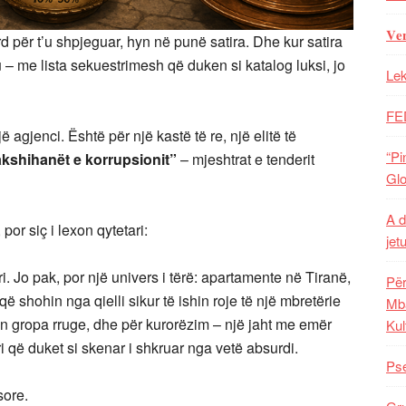
𝐕𝐞
d për t’u shpjeguar, hyn në punë satira. Dhe kur satira
– me lista sekuestrimesh që duken si katalog luksi, jo
Lek
FE
 agjenci. Është për një kastë të re, një elitë të
“Pi
akshihanët e korrupsionit”
– mjeshtrat e tenderit
Glo
A d
 por siç i lexon qytetari:
jet
 Jo pak, por një univers i tërë: apartamente në Tiranë,
Për
ë shohin nga qielli sikur të ishin roje të një mbretërie
Mba
 gropa rruge, dhe për kurorëzim – një jaht me emër
Kul
ori që duket si skenar i shkruar nga vetë absurdi.
Pse
sore.