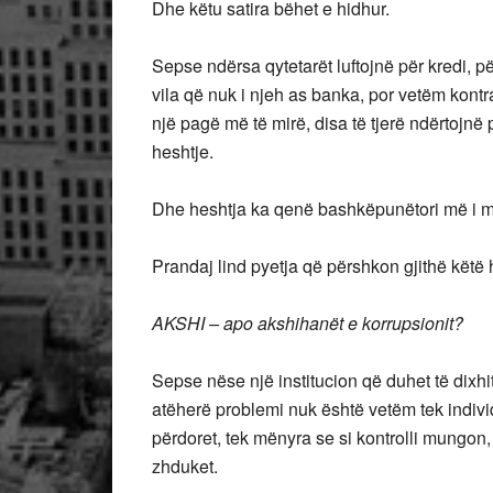
Dhe këtu satira bëhet e hidhur.
Sepse ndërsa qytetarët luftojnë për kredi, p
vila që nuk i njeh as banka, por vetëm kontr
një pagë më të mirë, disa të tjerë ndërtojnë
heshtje.
Dhe heshtja ka qenë bashkëpunëtori më i mad
Prandaj lind pyetja që përshkon gjithë këtë hi
AKSHI – apo akshihanët e korrupsionit?
Sepse nëse një institucion që duhet të dixhi
atëherë problemi nuk është vetëm tek indivi
përdoret, tek mënyra se si kontrolli mungon
zhduket.