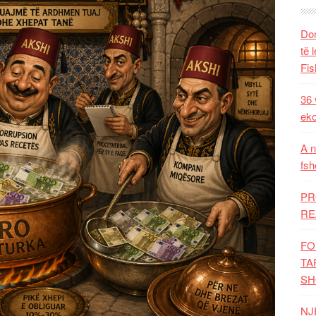
Dom
të 
Fis
36 
eko
A n
fsh
PR
RE
FO
TA
SH
NJ