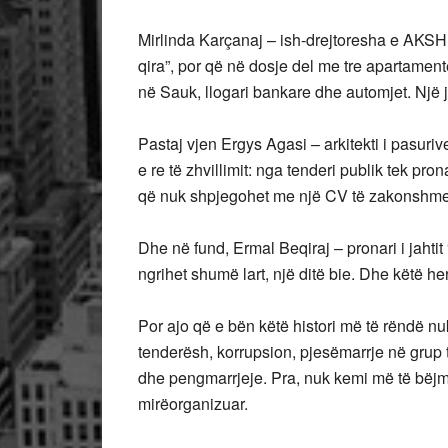
Mirlinda Karçanaj – ish-drejtoresha e AKSHI-t
qira”, por që në dosje del me tre apartament
në Sauk, llogari bankare dhe automjet. Një
Pastaj vjen Ergys Agasi – arkitekti i pasuriv
e re të zhvillimit: nga tenderi publik tek pro
që nuk shpjegohet me një CV të zakonshme,
Dhe në fund, Ermal Beqiraj – pronari i jahtit 
ngrihet shumë lart, një ditë bie. Dhe këtë he
Por ajo që e bën këtë histori më të rëndë n
tenderësh, korrupsion, pjesëmarrje në grup
dhe pengmarrjeje. Pra, nuk kemi më të bëjmë
mirëorganizuar.