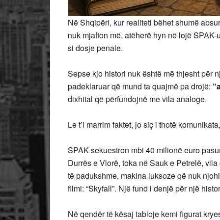
Në Shqipëri, kur realiteti bëhet shumë absur
nuk mjafton më, atëherë hyn në lojë SPAK-u 
si dosje penale.
Sepse kjo histori nuk është më thjesht për një
padeklaruar që mund ta quajmë pa drojë:
“
dixhital që përfundojnë me vila analoge.
Le t’i marrim faktet, jo siç i thotë komunikata,
SPAK sekuestron mbi 40 milionë euro pasuri.
Durrës e Vlorë, toka në Sauk e Petrelë, vila q
të padukshme, makina luksoze që nuk njohin
filmi: “Skyfall”. Një fund i denjë për një hist
Në qendër të kësaj tabloje kemi figurat krye