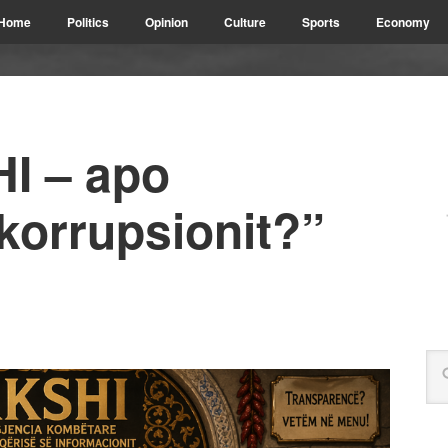
Home
Politics
Opinion
Culture
Sports
Economy
HI – apo
korrupsionit?”