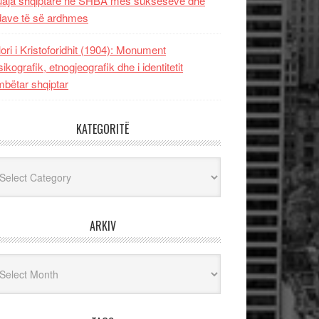
uaja shqiptare në SHBA mes sukseseve dhe
dave të së ardhmes
lori i Kristoforidhit (1904): Monument
sikografik, etnogjeografik dhe i identitetit
bëtar shqiptar
KATEGORITË
egoritë
ARKIV
iv