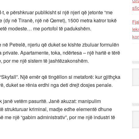
Gr
sfi
, e përshkruar publikisht si një njeri që jetonte “me
e (dy në Tiranë, një në Qerret), 1500 metra katror tokë
Fja
 jetë modeste… me portofol të padukshëm.
lek
kom
e në Petrelë, njeriu që duket se kishte zbuluar formulën
na private. Apartamente, toka, ndërtesa – një hartë e tërë
 por me një sistem të jashtëzakonshëm.
Kat
“Skyfall”. Një emër që tingëllon si metaforë: kur gjithçka
rë, duket se rënia erdhi nga deti drejt dosjes penale.
uk janë vetëm pasuritë. Janë akuzat: manipulim
 të strukturuar kriminal, madje edhe elementë dhune
Ark
 me një “gabim administrativ”, por me një industri të