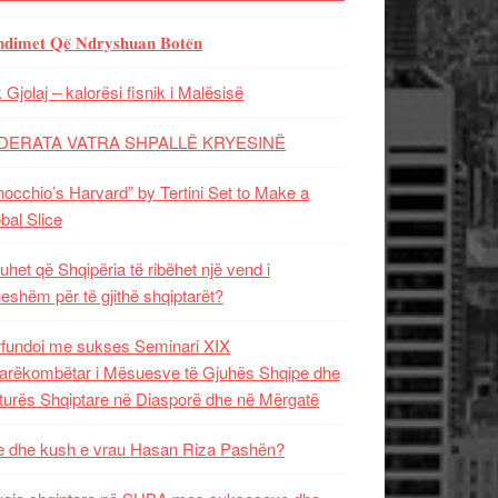
𝐝𝐢𝐦𝐞𝐭 𝐐𝐞̈ 𝐍𝐝𝐫𝐲𝐬𝐡𝐮𝐚𝐧 𝐁𝐨𝐭𝐞̈𝐧
 Gjolaj – kalorësi fisnik i Malësisë
DERATA VATRA SHPALLË KRYESINË
nocchio’s Harvard” by Tertini Set to Make a
bal Slice
uhet që Shqipëria të ribëhet një vend i
ueshëm për të gjithë shqiptarët?
fundoi me sukses Seminari XIX
rëkombëtar i Mësuesve të Gjuhës Shqipe dhe
turës Shqiptare në Diasporë dhe në Mërgatë
 dhe kush e vrau Hasan Riza Pashën?