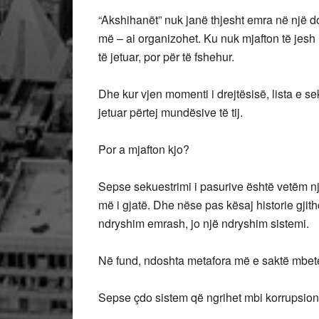
“Akshihanët” nuk janë thjesht emra në një do
më – ai organizohet. Ku nuk mjafton të jesh i
të jetuar, por për të fshehur.
Dhe kur vjen momenti i drejtësisë, lista e se
jetuar përtej mundësive të tij.
Por a mjafton kjo?
Sepse sekuestrimi i pasurive është vetëm nj
më i gjatë. Dhe nëse pas kësaj historie gji
ndryshim emrash, jo një ndryshim sistemi.
Në fund, ndoshta metafora më e saktë mbetet 
Sepse çdo sistem që ngrihet mbi korrupsion 