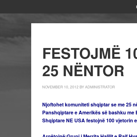
FESTOJMË 1
25 NËNTOR
NOVEMBER 10, 2012
BY
ADMINISTRATOR
Njoftohet komuniteti shqiptar se me 25 në
Panshqiptare e Amerikës së bashku me 
Shqiptare NE USA festojnë 100 vjetorin e
Argëtojnë:Grupi i Merrita Halilit e Raif Hy