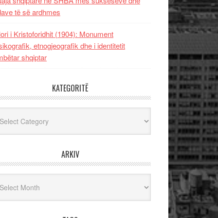
uaja shqiptare në SHBA mes sukseseve dhe
dave të së ardhmes
lori i Kristoforidhit (1904): Monument
sikografik, etnogjeografik dhe i identitetit
bëtar shqiptar
KATEGORITË
egoritë
ARKIV
iv