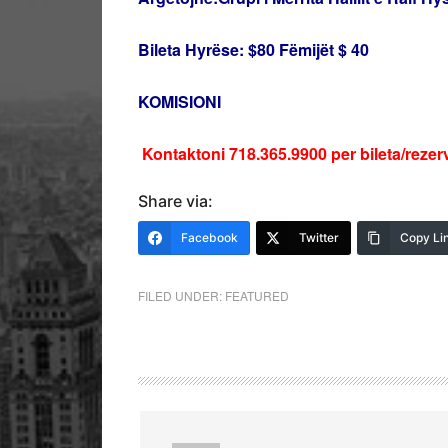
Bileta Hyrëse: $80 Fëmijët $ 40
KOMISIONI
Kontaktoni 718.365.9900 per bileta/reze
Share via:
Facebook
Twitter
Copy Li
FILED UNDER:
FEATURED