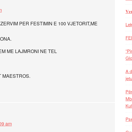
m
𝐕𝐞
ERVIM PER FESTIMIN E 100 VJETORIT,ME
Lek
FE
SONA.
TEM ME LAJMRONI NE TEL
“Pi
Glo
A d
T MAESTROS.
jet
Për
Mba
Kul
Pse
:09 am