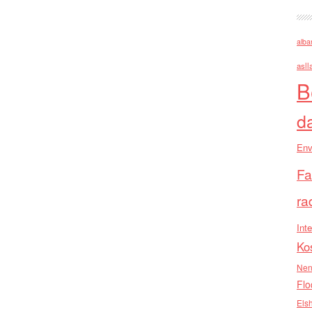
alba
asll
B
d
Env
Fa
ra
Inte
Ko
Nen
Flo
Els