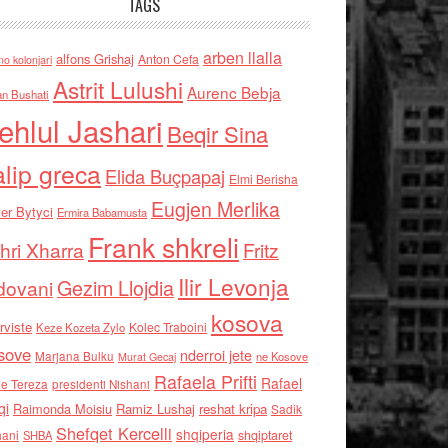
TAGS
arben llalla
alfons Grishaj
Anton Cefa
no kolonjari
Astrit Lulushi
Aurenc Bebja
an Bushati
ehlul Jashari
Beqir Sina
alip greca
Elida Buçpapaj
Elmi Berisha
Eugjen Merlika
er Bytyci
Ermira Babamusta
Frank shkreli
hri Xharra
Fritz
Ilir Levonja
Gezim Llojdia
dovani
kosova
rviste
Kolec Traboini
Keze Kozeta Zylo
sove
nderroi jete
Marjana Bulku
ne Kosove
Murat Gecaj
Rafaela Prifti
Rafael
e Tereza
presidenti Nishani
qi
Raimonda Moisiu
Ramiz Lushaj
reshat kripa
Sadik
Shefqet Kercelli
shqiperia
hani
shqiptaret
SHBA