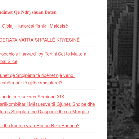
𝐝𝐢𝐦𝐞𝐭 𝐐𝐞̈ 𝐍𝐝𝐫𝐲𝐬𝐡𝐮𝐚𝐧 𝐁𝐨𝐭𝐞̈𝐧
 Gjolaj – kalorësi fisnik i Malësisë
DERATA VATRA SHPALLË KRYESINË
nocchio’s Harvard” by Tertini Set to Make a
bal Slice
uhet që Shqipëria të ribëhet një vend i
ueshëm për të gjithë shqiptarët?
fundoi me sukses Seminari XIX
rëkombëtar i Mësuesve të Gjuhës Shqipe dhe
turës Shqiptare në Diasporë dhe në Mërgatë
 dhe kush e vrau Hasan Riza Pashën?