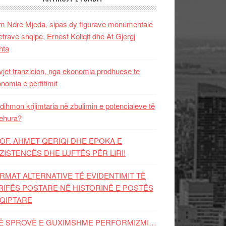
 Ndre Mjeda, sipas dy figurave monumentale
letrave shqipe, Ernest Koliqit dhe At Gjergj
hta
vjet tranzicion, nga ekonomia prodhuese te
nomia e përfitimit
dihmon krijimtaria në zbulimin e potencialeve të
ehura?
OF. AHMET QERIQI DHE EPOKA E
ZISTENCЁS DHE LUFTЁS PЁR LIRI!
RMAT ALTERNATIVE TË EVIDENTIMIT TË
RIFËS POSTARE NË HISTORINË E POSTËS
QIPTARE
Ë SPROVË E GUXIMSHME PERFORMIZMI…