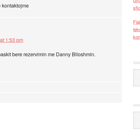
Gr
e kontaktojme
sfi
Fja
lek
kom
at 1:53 pm
e paskit bere rezervimin me Danny Blloshmin.
Kat
Ark