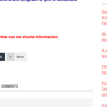
Dom
të 
Fis
36 
rvime ose me shume informacion.
eko
A n
fsh
nk
More
PR
RE
FO
COMMENTS
TA
SH
NJ