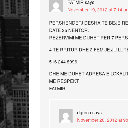
FATMIR
says
November 19, 2012 at 7:14 p
PERSHENDETJ DESHA TE BEJE REZ
DATE 25 NENTOR.
REZERVIMI ME DUHET PER 7 PER
4 TE RRITUR DHE 3 FEMIJE.JU LU
516 244 8996
DHE ME DUHET ADRESA E LOKALI
ME RESPEKT
FATMIR
dgreca
says
November 20, 2012 at 9