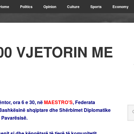
Home
Politics
Opinion
Culture
Sports
Economy
00 VJETORIN ME
ntor, ora 6 e 30, në
MAESTRO’S
, Federata
Bashkësinë shqiptare dhe Shërbimet Diplomatike
 Pavarësisë.
senit si dhe këngëtarë të tjerë të komunitetit