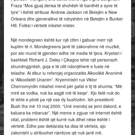
Fraza “Mos gjuaj derisa të shohësh të bardhët e syve të
tyre” i është atribuar Andrew Jackson në Betejën e New
Orleans dhe gjeneralëve të ndryshëm në Betejën e Bunker
Hill. Folësi i vërtetë mbetet mister.
Një mondegreen është kur një citim i gabuar merr një
kuptim të ri. Mondegreens janë të zakonshme në muzikë,
por ato mund të gjenden edhe në media të tjera. Kryetari i
bashkisë Richard J. Daley i Çikagos ishte një personazh
shumëngjyrësh, goja e të cilit ndonjëherë e fuste në
telashe. Ai dikur iu referojej organizatës Alkoolikë Anonimë
si “Alkoolistët Unanim”. Kryeministri rus Viktor
Chernomyrdin mbahet mend për gafat e tij të shumta: “Më
mirë se vodka, nuk ka asgjë më të keqe”. Kjo listë nuk do
të ishte e plotë pa një ose dy bushizëm. Ish-presidenti
Bush tha më 10 maj 2000: “Unë mendoj se jemi dakord, e
kaluara ka mbaruar”. Një meme e zgjuar në internet është
citat, problemi është që kurrë nuk dihet nëse është i
vërtetë. Edhe pse deklarata ka disa të vërteta, ajo
zakonisht u atribuohet njerëzve që nuk janë më.