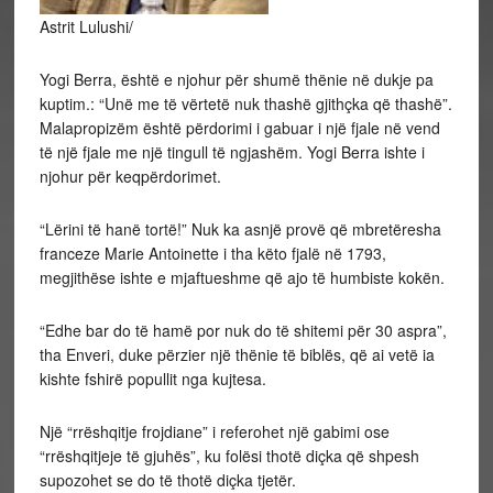
Astrit Lulushi/
Yogi Berra, është e njohur për shumë thënie në dukje pa
kuptim.: “Unë me të vërtetë nuk thashë gjithçka që thashë”.
Malapropizëm është përdorimi i gabuar i një fjale në vend
të një fjale me një tingull të ngjashëm. Yogi Berra ishte i
njohur për keqpërdorimet.
“Lërini të hanë tortë!” Nuk ka asnjë provë që mbretëresha
franceze Marie Antoinette i tha këto fjalë në 1793,
megjithëse ishte e mjaftueshme që ajo të humbiste kokën.
“Edhe bar do të hamë por nuk do të shitemi për 30 aspra”,
tha Enveri, duke përzier një thënie të biblës, që ai vetë ia
kishte fshirë popullit nga kujtesa.
Një “rrëshqitje frojdiane” i referohet një gabimi ose
“rrëshqitjeje të gjuhës”, ku folësi thotë diçka që shpesh
supozohet se do të thotë diçka tjetër.