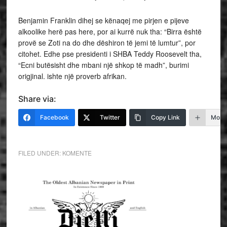
Benjamin Franklin dihej se kënaqej me pirjen e pijeve
alkoolike herë pas here, por ai kurrë nuk tha: “Birra është
provë se Zoti na do dhe dëshiron të jemi të lumtur”, por
citohet. Edhe pse presidenti i SHBA Teddy Roosevelt tha,
“Ecni butësisht dhe mbani një shkop të madh”, burimi
origjinal. ishte një proverb afrikan.
Share via:
Facebook
Twitter
Copy Link
More
FILED UNDER:
KOMENTE