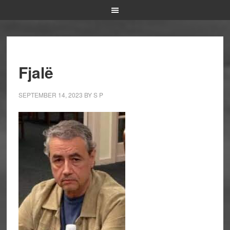
Fjalë
SEPTEMBER 14, 2023
BY
S P