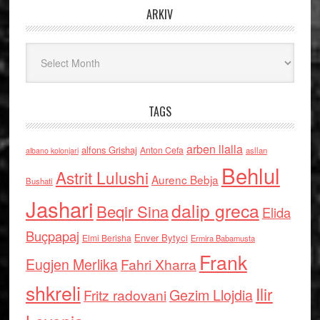
ARKIV
Arkiv
TAGS
arben llalla
alfons Grishaj
Anton Cefa
asllan
albano kolonjari
Behlul
Astrit Lulushi
Aurenc Bebja
Bushati
Jashari
dalip greca
Beqir Sina
Elida
Buçpapaj
Enver Bytyci
Elmi Berisha
Ermira Babamusta
Frank
Eugjen Merlika
Fahri Xharra
shkreli
Ilir
Gezim Llojdia
Fritz radovani