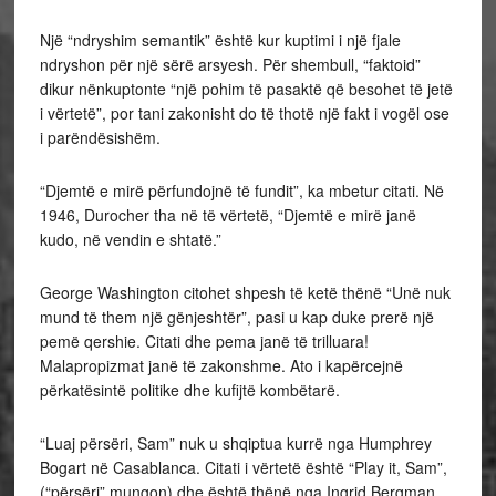
Një “ndryshim semantik” është kur kuptimi i një fjale
ndryshon për një sërë arsyesh. Për shembull, “faktoid”
dikur nënkuptonte “një pohim të pasaktë që besohet të jetë
i vërtetë”, por tani zakonisht do të thotë një fakt i vogël ose
i parëndësishëm.
“Djemtë e mirë përfundojnë të fundit”, ka mbetur citati. Në
1946, Durocher tha në të vërtetë, “Djemtë e mirë janë
kudo, në vendin e shtatë.”
George Washington citohet shpesh të ketë thënë “Unë nuk
mund të them një gënjeshtër”, pasi u kap duke prerë një
pemë qershie. Citati dhe pema janë të trilluara!
Malapropizmat janë të zakonshme. Ato i kapërcejnë
përkatësintë politike dhe kufijtë kombëtarë.
“Luaj përsëri, Sam” nuk u shqiptua kurrë nga Humphrey
Bogart në Casablanca. Citati i vërtetë është “Play it, Sam”,
(“përsëri” mungon) dhe është thënë nga Ingrid Bergman.