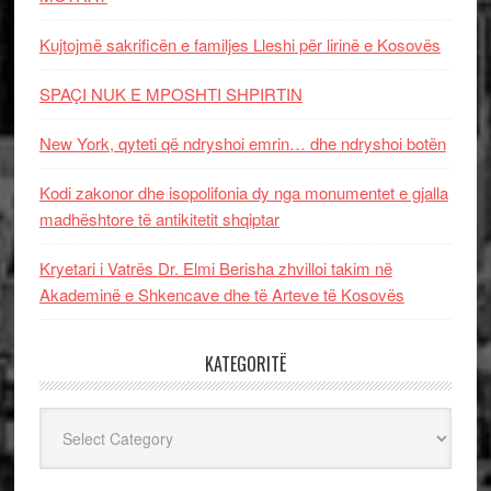
Kujtojmë sakrificën e familjes Lleshi për lirinë e Kosovës
SPAÇI NUK E MPOSHTI SHPIRTIN
New York, qyteti që ndryshoi emrin… dhe ndryshoi botën
Kodi zakonor dhe isopolifonia dy nga monumentet e gjalla
madhështore të antikitetit shqiptar
Kryetari i Vatrës Dr. Elmi Berisha zhvilloi takim në
Akademinë e Shkencave dhe të Arteve të Kosovës
KATEGORITË
Kategoritë