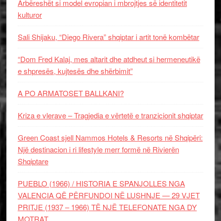
Arbëreshët si model evropian i mbrojtjes së identitetit
kulturor
Sali Shijaku, “Diego Rivera” shqiptar i artit tonë kombëtar
“Dom Fred Kalaj, mes altarit dhe atdheut si hermeneutikë
e shpresës, kujtesës dhe shërbimit”
A PO ARMATOSET BALLKANI?
Kriza e vlerave – Tragjedia e vërtetë e tranzicionit shqiptar
Green Coast sjell Nammos Hotels & Resorts në Shqipëri:
Një destinacion i ri lifestyle merr formë në Rivierën
Shqiptare
PUEBLO (1966) / HISTORIA E SPANJOLLES NGA
VALENCIA QË PËRFUNDOI NË LUSHNJE — 29 VJET
PRITJE (1937 – 1966) TË NJË TELEFONATE NGA DY
MOTRAT