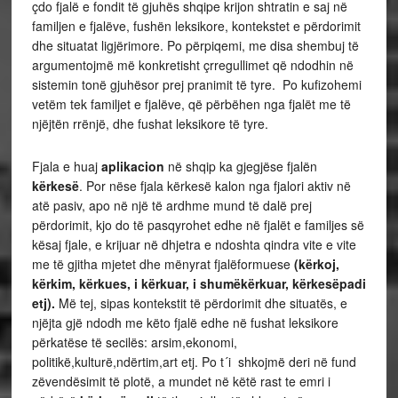
çdo fjalë e fondit të gjuhës shqipe krijon shtratin e saj në
familjen e fjalëve, fushën leksikore, kontekstet e përdorimit
dhe situatat ligjërimore. Po përpiqemi, me disa shembuj të
argumentojmë më konkretisht çrregullimet që ndodhin në
sistemin tonë gjuhësor prej pranimit të tyre. Po kufizohemi
vetëm tek familjet e fjalëve, që përbëhen nga fjalët me të
njëjtën rrënjë, dhe fushat leksikore të tyre.
Fjala e huaj
aplikacion
në shqip ka gjegjëse fjalën
kërkesë
. Por nëse fjala kërkesë kalon nga fjalori aktiv në
atë pasiv, apo në një të ardhme mund të dalë prej
përdorimit, kjo do të pasqyrohet edhe në fjalët e familjes së
kësaj fjale, e krijuar në dhjetra e ndoshta qindra vite e vite
me të gjitha mjetet dhe mënyrat fjalëformuese
(kërkoj,
kërkim, kërkues, i kërkuar, i shumëkërkuar, kërkesëpadi
etj).
Më tej, sipas kontekstit të përdorimit dhe situatës, e
njëjta gjë ndodh me këto fjalë edhe në fushat leksikore
përkatëse të secilës: arsim,ekonomi,
politikë,kulturë,ndërtim,art etj. Po t´i shkojmë deri në fund
zëvendësimit të plotë, a mundet në këtë rast te emri i