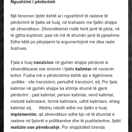
Ngushtimi i përdorimit
Një fenomen tjetër është ai i ngushtimit të rasteve të
përdorimit të fjalës së huaj, në krahasim me fjalën shqipe
që zëvendëson. Zëvendësimet rrallë herë janë të plota, në
të gjitha kuptimet, pasi në më të shumën janë të pjesshme.
Edhe këtë po përpiqemi ta argumentojmë me disa raste
ilustrues.
Fjala e huaj
tranzicion
në gjuhën shqipe përdoret si
zëvendësuese ose sinonim i fjalës
kalimtar
në nocionin
kohor. Fusha më e përdorshme është ajo e ligjërimeve
politike : vite tranzicioni, periudhë tranziconi, etj. Por fjala
kalimtar në gjuhën shqipe ka shtrirje shumë të gjerë
përdorimi : çast kalimtar, person kalimtar, vend kalimtar,
metodë kalimatare, formë kalimtare, udhë kalimtare, shteg
kalimtar etj. Kështu ndodh edhe me fjalën e huaj
implementim
, që zëvendëson edhe kjo në të shumtat e
rasteve në fjalorët e politikanëve dhe të pushtetarëve, fjalët
realizim ose përmbushje
. Por shqipfolësit brenda