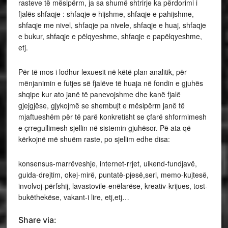
rasteve të mësipërm, ja sa shumë shtrirje ka përdorimi i
fjalës shfaqje : shfaqje e hijshme, shfaqje e pahijshme,
shfaqje me nivel, shfaqje pa nivele, shfaqje e huaj, shfaqje
e bukur, shfaqje e pëlqyeshme, shfaqje e papëlqyeshme,
etj.
Për të mos i lodhur lexuesit në këtë plan analitik, për
mënjanimin e futjes së fjalëve të huaja në fondin e gjuhës
shqipe kur ato janë të panevojshme dhe kanë fjalë
gjejgjëse, gjykojmë se shembujt e mësipërm janë të
mjaftueshëm për të parë konkretisht se çfarë shformimesh
e çrregullimesh sjellin në sistemin gjuhësor. Pë ata që
kërkojnë më shuëm raste, po sjellim edhe disa:
konsensus-marrëveshje, internet-rrjet, uikend-fundjavë,
guida-drejtim, okej-mirë, puntatë-pjesë,seri, memo-kujtesë,
involvoj-përfshij, lavastovile-enëlarëse, kreativ-krijues, tost-
bukëthekëse, vakant-i lire, etj,etj…
Share via: