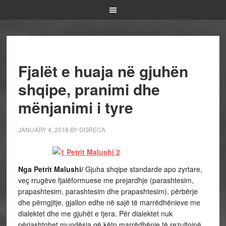
Fjalët e huaja në gjuhën
shqipe, pranimi dhe
mënjanimi i tyre
JANUARY 4, 2018
BY
DGRECA
Nga Petrit Malushi/
Gjuha shqipe standarde apo zyrtare,
veç rrugëve fjalëformuese me prejardhje (parashtesim,
prapashtesim, parashtesim dhe prapashtesim), përbërje
dhe përngjitje, gjallon edhe në sajë të marrëdhënieve me
dialektet dhe me gjuhët e tjera. Për dialektet nuk
përjashtohet mundësia që këto marrëdhënie të rezultojnë