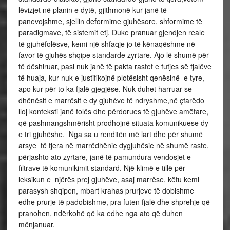
lëvizjet në planin e dytë, gjithmonë kur janë të
panevojshme, sjellin deformime gjuhësore, shformime të
paradigmave, të sistemit etj. Duke pranuar gjendjen reale
të gjuhëfolësve, kemi një shfaqje jo të kënaqëshme në
favor të gjuhës shqipe standarde zyrtare. Ajo lë shumë për
të dëshiruar, pasi nuk janë të pakta rastet e futjes së fjalëve
të huaja, kur nuk e justifikojnë plotësisht qenësinë e tyre,
apo kur për to ka fjalë gjegjëse. Nuk duhet harruar se
dhënësit e marrësit e dy gjuhëve të ndryshme,në çfarëdo
lloj konteksti janë folës dhe përdorues të gjuhëve amëtare,
që pashmangshmërisht prodhojnë situata komunikuese dy
e tri gjuhëshe. Nga sa u renditën më lart dhe për shumë
arsye të tjera në marrëdhënie dygjuhësie në shumë raste,
përjashto ato zyrtare, janë të pamundura vendosjet e
filtrave të komunikimit standard. Një klimë e tillë për
leksikun e njërës prej gjuhëve, asaj marrëse, këtu kemi
parasysh shqipen, mbart krahas prurjeve të dobishme
edhe prurje të padobishme, pra futen fjalë dhe shprehje që
pranohen, ndërkohë që ka edhe nga ato që duhen
mënjanuar.