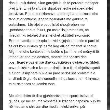
dhe ku nuk duhet, sikur garojnë kush të përdorë më tepër
prej tyre. E njëjta situatë shpaloset edhe në spektaklet
televizive. Rrjetet e reklamave, ato tregëtare, dekoret dhe
tabelat orientuese janë të ngarkuara me gabime të
pafalshme. Lëvizjet e popullsisë shoqërohen me
„përshtatjen“ e të folurit, pa asnjë lloj pretendimi, në
mjedisin ku jetohet dhe zhvillohet aktiviteti ekonomik.
Rrethet familjare tek çdo individ krijojnë shtresën e parë të
fjalorit komunikues që është larg atij që mbahet si normë.
Migrimet dhe kontaktet me botën e jashtme, në mënyrë të
imponuar apo me dëshirë, mbartin mangësitë dhe
boshllëqet e pastërtisë dhe kapaciteteve gjuhësore. Shteti,
pavarësisht kush e ka patur drejtimin e tij në dhjetëvjeçarët
e fundit, asnjëherë nuk e ka parë seriozisht problemin e
zhvillimit të gjuhës si elementin më dallues dhe më kryesor
të ekzistencës së kombit tonë.
Me përjashtim të disa gjuhëtarëve dhe specialistëve të
gjuhës, që me shumë vështirësi u krijohen hapësira publike
në median e shkruar dhe median elektronike, për