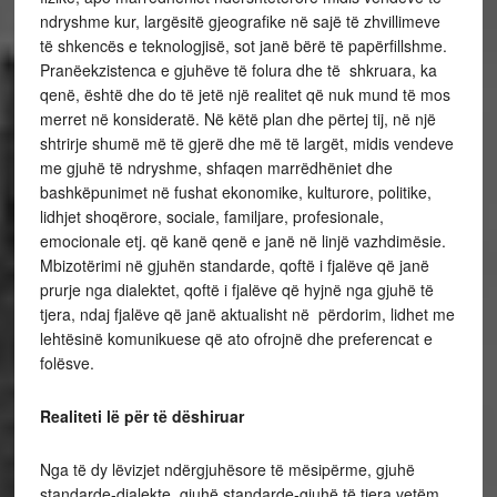
ndryshme kur, largësitë gjeografike në sajë të zhvillimeve
të shkencës e teknologjisë, sot janë bërë të papërfillshme.
Pranëekzistenca e gjuhëve të folura dhe të shkruara, ka
qenë, është dhe do të jetë një realitet që nuk mund të mos
merret në konsideratë. Në këtë plan dhe përtej tij, në një
shtrirje shumë më të gjerë dhe më të largët, midis vendeve
me gjuhë të ndryshme, shfaqen marrëdhëniet dhe
bashkëpunimet në fushat ekonomike, kulturore, politike,
lidhjet shoqërore, sociale, familjare, profesionale,
emocionale etj. që kanë qenë e janë në linjë vazhdimësie.
Mbizotërimi në gjuhën standarde, qoftë i fjalëve që janë
prurje nga dialektet, qoftë i fjalëve që hyjnë nga gjuhë të
tjera, ndaj fjalëve që janë aktualisht në përdorim, lidhet me
lehtësinë komunikuese që ato ofrojnë dhe preferencat e
folësve.
Realiteti lë për të dëshiruar
Nga të dy lëvizjet ndërgjuhësore të mësipërme, gjuhë
standarde-dialekte, gjuhë standarde-gjuhë të tjera,vetëm