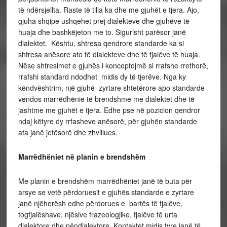
të ndërsjellta. Raste të tilla ka dhe me gjuhët e tjera. Ajo,
gjuha shqipe ushqehet prej dialekteve dhe gjuhëve të
huaja dhe bashkëjeton me to. Sigurisht parësor janë
dialektet. Kështu, shtresa qendrore standarde ka si
shtresa anësore ato të dialekteve dhe të fjalëve të huaja.
Nëse shtresimet e gjuhës i konceptojmë si rrafshe rrethorë,
rrafshi standard ndodhet midis dy të tjerëve. Nga ky
këndvështrim, një gjuhë zyrtare shtetërore apo standarde
vendos marrëdhënie të brendshme me dialektet dhe të
jashtme me gjuhët e tjera. Edhe pse në pozicion qendror
ndaj këtyre dy rrfasheve anësorë, për gjuhën standarde
ata janë jetësorë dhe zhvillues.
Marrëdhëniet në planin e brendshëm
Me planin e brendshëm marrëdhëniet janë të buta për
arsye se vetë përdoruesit e gjuhës standarde e zyrtare
janë njëherësh edhe përdorues e bartës të fjalëve,
togfjalëshave, njësive frazeologjike, fjalëve të urta
dialektore dhe nëndialektore. Kontaktet midis tyre janë të