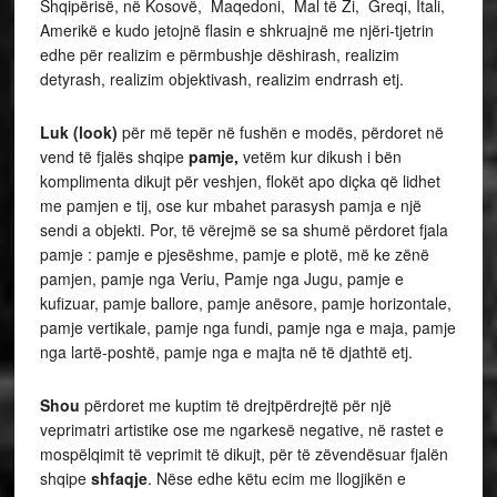
Shqipërisë, në Kosovë, Maqedoni, Mal të Zi, Greqi, Itali,
Amerikë e kudo jetojnë flasin e shkruajnë me njëri-tjetrin
edhe për realizim e përmbushje dëshirash, realizim
detyrash, realizim objektivash, realizim endrrash etj.
Luk (look)
për më tepër në fushën e modës, përdoret në
vend të fjalës shqipe
pamje,
vetëm kur dikush i bën
komplimenta dikujt për veshjen, flokët apo diçka që lidhet
me pamjen e tij, ose kur mbahet parasysh pamja e një
sendi a objekti. Por, të vërejmë se sa shumë përdoret fjala
pamje : pamje e pjesëshme, pamje e plotë, më ke zënë
pamjen, pamje nga Veriu, Pamje nga Jugu, pamje e
kufizuar, pamje ballore, pamje anësore, pamje horizontale,
pamje vertikale, pamje nga fundi, pamje nga e maja, pamje
nga lartë-poshtë, pamje nga e majta në të djathtë etj.
Shou
përdoret me kuptim të drejtpërdrejtë për një
veprimatri artistike ose me ngarkesë negative, në rastet e
mospëlqimit të veprimit të dikujt, për të zëvendësuar fjalën
shqipe
shfaqje
. Nëse edhe këtu ecim me llogjikën e