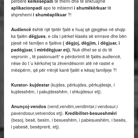
përbërë
kërkesëpadi
të themi dhe të shkruajmë
aplikacionpadi
apo te mbiemri
i shumëkërkuar
të
shprehemi
i shumëaplikuar
?!
Audiencë
është një tjetër fjalë e huaj që gjegjëse në shqip
ka fjalën
dëgjues
, e cila i përket klasës së emrave dhe bën
pjesë në familjen e fjalëve
( dëgjoj, dëgjim, i dëgjuar, i
padëgjuar, i mirëdëgjuar etj).
Nuk dihet se si do të
vepronin „ të pasionuarit“ e përdorimit të fjalës audiencë,
nëse do t´u kërkohej ta zëvendësonin atë në rastet e
mësipërm, që për rrënjë kanë fjalët e kësaj familjeje ?!
Kurator- kujdestar
(kujdes, përkujdes, përkujdesje, i
kujdesshëm, i pakujdesshëm, i shkujdesur etj).
Anunçoj-vendos
(vend,vendim,vendimtar,i vendosur,i
pavendosur,vetvendos etj).
Kredibilitet-besueshmëri
(besoj, besë, besim, i besueshëm, i pabesueshëm, i besës,
i pabesë, besëprerë, etj).