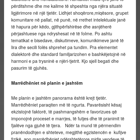
përditshme dhe me kalime të shpeshta nga njëra situatë
ligjërimore në një tjetër. Lidhjet shoqërore,miqësore, grupet
komunitare në pallat, në punë, në rrethet intelektuale janë
të hapura për këdo, gjithpërfshirëse dhe asnjëherë
përjashtuese nga ndryshesat në të folme. Po ashtu
tematikat e bisedave, diskutimeve, komunikimeve janë të
lira dhe secili folës shprehet pa tundim. Pra elementet
dialektorë dhe standard familjarizohen e bashkëjetojnë në
harmoni e pa trysninë e njëri-tjetrit. Kjo sjell begati dhe
pasurim të gjuhës.
Marrëdhëniet në planin e jashtëm
Me planin e jashtëm panorama është krejt tjetër.
Marrëdhëniet paraqiten më të ngurta. Pavarësisht kësaj
ekzistojnë faktorë, të pashmangshëm e favorizues që
imponojnë proceset e marrjes, të futjes dhe të pranimit të
fjalëve nga gjuhë të tjera. Ndër ta mund të përmendim
pranëndodhjen e shteteve, megjithë egzistencën e kufijve
fizikë, apo marrëdhëniet ndërshtetërore midis vendeve të