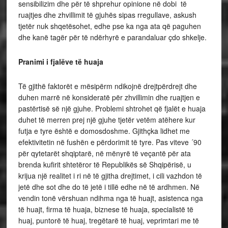
sensibilizim dhe për të shprehur opinione në dobi të
ruajtjes dhe zhvillimit të gjuhës sipas rregullave, askush
tjetër nuk shqetësohet, edhe pse ka nga ata që paguhen
dhe kanë tagër për të ndërhyrë e parandaluar çdo shkelje.
Pranimi i fjalëve të huaja
Të gjithë faktorët e mësipërm ndikojnë drejtpërdrejt dhe
duhen marrë në konsideratë për zhvillimin dhe ruajtjen e
pastërtisë së një gjuhe. Problemi shtrohet që fjalët e huaja
duhet të merren prej një gjuhe tjetër vetëm atëhere kur
futja e tyre është e domosdoshme. Gjithçka lidhet me
efektivitetin në fushën e përdorimit të tyre. Pas viteve ´90
për qytetarët shqiptarë, në mënyrë të veçantë për ata
brenda kufirit shtetëror të Republikës së Shqipërisë, u
krijua një realitet i ri në të gjitha drejtimet, i cili vazhdon të
jetë dhe sot dhe do të jetë i tillë edhe në të ardhmen. Në
vendin tonë vërshuan ndihma nga të huajt, asistenca nga
të huajt, firma të huaja, biznese të huaja, specialistë të
huaj, puntorë të huaj, tregëtarë të huaj, veprimtari me të