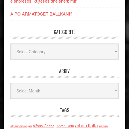
e shpresës, kujtesës dhe shërbimit”
A PO ARMATOSET BALLKANI?
KATEGORITË
Kategoritë
ARKIV
Arkiv
TAGS
arben llalla
alfons Grishaj
Anton Cefa
asllan
albano kolonjari