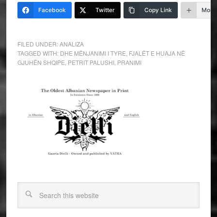
Facebook
Twitter
Copy Link
More
FILED UNDER:
ANALIZA
TAGGED WITH:
DHE MËNJANIMI I TYRE
,
FJALËT E HUAJA NË
GJUHËN SHQIPE
,
PETRIT PALUSHI
,
PRANIMI