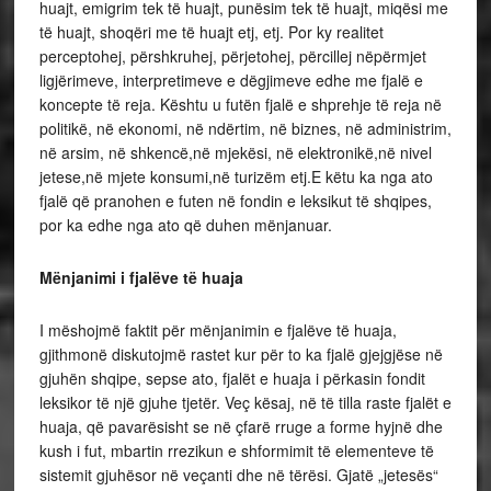
huajt, emigrim tek të huajt, punësim tek të huajt, miqësi me
të huajt, shoqëri me të huajt etj, etj. Por ky realitet
perceptohej, përshkruhej, përjetohej, përcillej nëpërmjet
ligjërimeve, interpretimeve e dëgjimeve edhe me fjalë e
koncepte të reja. Kështu u futën fjalë e shprehje të reja në
politikë, në ekonomi, në ndërtim, në biznes, në administrim,
në arsim, në shkencë,në mjekësi, në elektronikë,në nivel
jetese,në mjete konsumi,në turizëm etj.E këtu ka nga ato
fjalë që pranohen e futen në fondin e leksikut të shqipes,
por ka edhe nga ato që duhen mënjanuar.
Mënjanimi i fjalëve të huaja
I mëshojmë faktit për mënjanimin e fjalëve të huaja,
gjithmonë diskutojmë rastet kur për to ka fjalë gjejgjëse në
gjuhën shqipe, sepse ato, fjalët e huaja i përkasin fondit
leksikor të një gjuhe tjetër. Veç kësaj, në të tilla raste fjalët e
huaja, që pavarësisht se në çfarë rruge a forme hyjnë dhe
kush i fut, mbartin rrezikun e shformimit të elementeve të
sistemit gjuhësor në veçanti dhe në tërësi. Gjatë „jetesës“