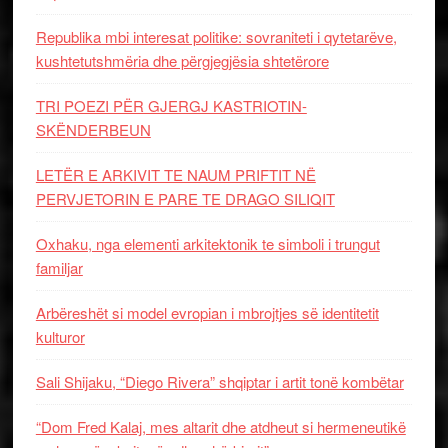
Republika mbi interesat politike: sovraniteti i qytetarëve,
kushtetutshmëria dhe përgjegjësia shtetërore
TRI POEZI PËR GJERGJ KASTRIOTIN-
SKËNDERBEUN
LETËR E ARKIVIT TE NAUM PRIFTIT NË
PERVJETORIN E PARE TE DRAGO SILIQIT
Oxhaku, nga elementi arkitektonik te simboli i trungut
familjar
Arbëreshët si model evropian i mbrojtjes së identitetit
kulturor
Sali Shijaku, “Diego Rivera” shqiptar i artit tonë kombëtar
“Dom Fred Kalaj, mes altarit dhe atdheut si hermeneutikë