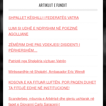
ARTIKUJT E FUNDIT
SHPALLET KËSHILLI I FEDERATËS VATRA
LUMI SI UDHË E NDRYSHIM NË POEZINË
AGOLLIANE
ZËMËRIM DHE PAS VDEKJES! DISIDENTI I
PËRHERSHËM…
Patriotë nga Shqipëria vizituan Vatrën
Mirëseardhje në Shqipëri, Ambasador Eric Wendt
KOSOVA E KA FITUAR LUFTËN, POR PAQEN DUHET
TA FITOJË EDHE NË INSTITUCIONE!
Scanderbeg, mburoja e Arbërisë dhe gjeniu ushtarak në
faqet e Giovanni Carlo Saraceni-t