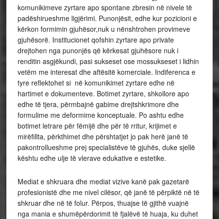
komunikimeve zyrtare apo spontane zbresin në nivele të
padëshirueshme ligjërimi. Punonjësit, edhe kur pozicioni e
kërkon formimin gjuhësor,nuk u nënshtrohen provimeve
gjuhësorë. Institucionet qofshin zyrtare apo private
drejtohen nga punonjës që kërkesat gjuhësore nuk i
renditin asgjëkundi, pasi sukseset ose mossukseset i lidhin
vetëm me interesat dhe aftësitë komerciale. Indiferenca e
tyre reflektohet si në komunikimet zyrtare edhe në
hartimet e dokumenteve. Botimet zyrtare, shkollore apo
edhe të tjera, përmbajnë gabime drejtshkrimore dhe
formulime me deformime konceptuale. Po ashtu edhe
botimet letrare për fëmijë dhe për të rritur, krijimet e
mirëfillta, përkthimet dhe përshtatjet jo pak herë janë të
pakontrollueshme prej specialistëve të gjuhës, duke sjellë
kështu edhe ulje të vlerave edukative e estetike.
Mediat e shkruara dhe mediat vizive kanë pak gazetarë
profesionistë dhe me nivel cilësor, që janë të përpiktë në të
shkruar dhe në të folur. Përpos, thuajse të gjithë vuajnë
nga mania e shumëpërdorimit të fjalëvë të huaja, ku duhet