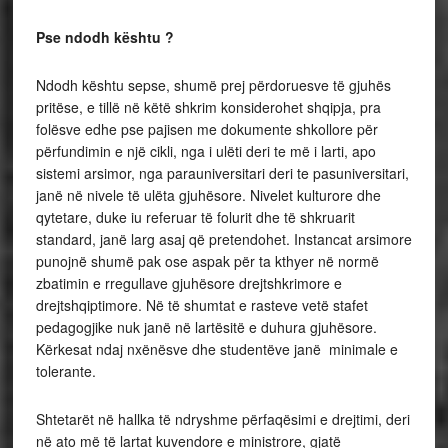
Pse ndodh kështu ?
Ndodh kështu sepse, shumë prej përdoruesve të gjuhës
pritëse, e tillë në këtë shkrim konsiderohet shqipja, pra
folësve edhe pse pajisen me dokumente shkollore për
përfundimin e një cikli, nga i ulëti deri te më i larti, apo
sistemi arsimor, nga parauniversitari deri te pasuniversitari,
janë në nivele të ulëta gjuhësore. Nivelet kulturore dhe
qytetare, duke iu referuar të folurit dhe të shkruarit
standard, janë larg asaj që pretendohet. Instancat arsimore
punojnë shumë pak ose aspak për ta kthyer në normë
zbatimin e rregullave gjuhësore drejtshkrimore e
drejtshqiptimore. Në të shumtat e rasteve vetë stafet
pedagogjike nuk janë në lartësitë e duhura gjuhësore.
Kërkesat ndaj nxënësve dhe studentëve janë minimale e
tolerante.
Shtetarët në hallka të ndryshme përfaqësimi e drejtimi, deri
në ato më të lartat kuvendore e ministrore, gjatë