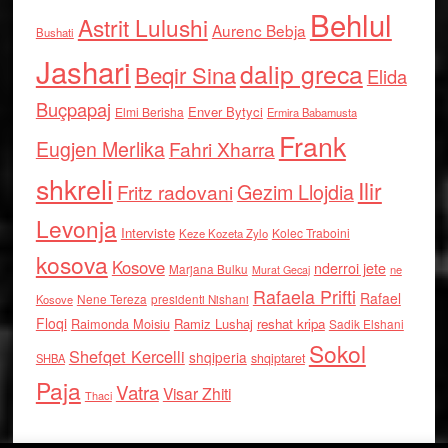
Behlul
Astrit Lulushi
Aurenc Bebja
Bushati
Jashari
dalip greca
Beqir Sina
Elida
Buçpapaj
Enver Bytyci
Elmi Berisha
Ermira Babamusta
Frank
Eugjen Merlika
Fahri Xharra
shkreli
Ilir
Gezim Llojdia
Fritz radovani
Levonja
Interviste
Kolec Traboini
Keze Kozeta Zylo
kosova
Kosove
nderroi jete
Marjana Bulku
ne
Murat Gecaj
Rafaela Prifti
Rafael
Nene Tereza
Kosove
presidenti Nishani
Floqi
Raimonda Moisiu
Ramiz Lushaj
reshat kripa
Sadik Elshani
Sokol
Shefqet Kercelli
shqiperia
shqiptaret
SHBA
Paja
Vatra
Visar Zhiti
Thaci