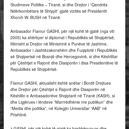
Studimeve Politike – Tiranë, si dhe Drejtor i “Qendrës
Ndërkombëtare të Shtypit” gjatë vizitës së Presidentit
Xhorxh W. BUSH në Tiranë.
Ambasador Flamur GASHI, për një kohë të gjatë (nga viti
2005) ka shërbyer si diplomat i Republikës së Shqipërisë,
fillimisht si Drejtor në Ministrinë e Punëve të Jashtme,
Ambasador i Jashtëzakonshëm dhe Fuqiplotë i Republikës
së Shqiperisë në Bosnjë dhe Hercegovinë, si dhe Këshilltar
për Çështjet e Rajonit dhe Diasporën i disa Presidentëve të
Republikës së Shqipërisë.
Flamur GASHI, aktualisht është anëtar i Bordit Drejtues
dhe Drejtor për Çështjet e Rajonit dhe Diasporën në
Këshillin e Ambasadorëve Shqiptarë në Tiranë (KASH), si
dhe Ligjërues i lëndeve “Marrrëdhënie me publikun” dhe
“Media dhe politika”, në Kolegjin Universitar “AAB” në
Prishtinë.
z.GASHI, për një kohë të gjatë ka bashkëpunuar dhe