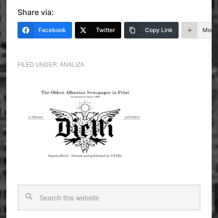
Share via:
Facebook
Twitter
Copy Link
More
FILED UNDER:
ANALIZA