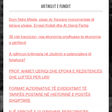
ARTIKUJT E FUNDIT
Dom Ndre Mjeda, sipas dy figurave monumentale të
letrave shqipe, Ernest Koliqit dhe At Gjergj Fishta
36 vjet tranzicion, nga ekonomia prodhuese te ekonomia
e përfitimit
A ndihmon krijimtaria në zbulimin e potencialeve të
fshehura?
PROF. AHMET QERIQI DHE EPOKA E REZISTENCЁS
DHE LUFTЁS PЁR LIRI!
FORMAT ALTERNATIVE TË EVIDENTIMIT TË
TARIFËS POSTARE NË HISTORINË E POSTËS
SHQIPTARE
NJË SPROVË E GUXIMSHME PERFORMIZMI…