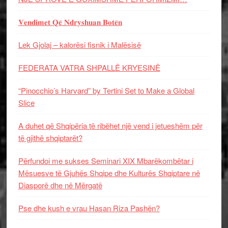
𝐕𝐞𝐧𝐝𝐢𝐦𝐞𝐭 𝐐𝐞̈ 𝐍𝐝𝐫𝐲𝐬𝐡𝐮𝐚𝐧 𝐁𝐨𝐭𝐞̈𝐧
Lek Gjolaj – kalorësi fisnik i Malësisë
FEDERATA VATRA SHPALLË KRYESINË
“Pinocchio’s Harvard” by Tertini Set to Make a Global
Slice
A duhet që Shqipëria të ribëhet një vend i jetueshëm për
të gjithë shqiptarët?
Përfundoi me sukses Seminari XIX Mbarëkombëtar i
Mësuesve të Gjuhës Shqipe dhe Kulturës Shqiptare në
Diasporë dhe në Mërgatë
Pse dhe kush e vrau Hasan Riza Pashën?