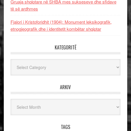
Gruaja shqiptare në SHBA mes sukseseve dhe sfidave
të së ardhmes
Fjalori i Kristoforidhit (1904): Monument leksikografik,
etnogjeografik dhe i identitetit kombëtar shqiptar
KATEGORITË
Kategoritë
ARKIV
Arkiv
TAGS