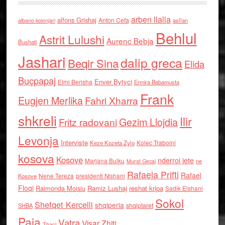
arben llalla
alfons Grishaj
Anton Cefa
asllan
albano kolonjari
Behlul
Astrit Lulushi
Aurenc Bebja
Bushati
Jashari
dalip greca
Beqir Sina
Elida
Buçpapaj
Enver Bytyci
Elmi Berisha
Ermira Babamusta
Frank
Eugjen Merlika
Fahri Xharra
shkreli
Ilir
Gezim Llojdia
Fritz radovani
Levonja
Interviste
Kolec Traboini
Keze Kozeta Zylo
kosova
Kosove
nderroi jete
Marjana Bulku
ne
Murat Gecaj
Rafaela Prifti
Rafael
Nene Tereza
Kosove
presidenti Nishani
Floqi
Raimonda Moisiu
Ramiz Lushaj
reshat kripa
Sadik Elshani
Sokol
Shefqet Kercelli
shqiperia
shqiptaret
SHBA
Paja
Vatra
Visar Zhiti
Thaci