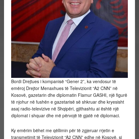
Bordi Drejtues i kompanisë “Gener 2”, ka vendosur të
emëroj Drejtor Menaxhues të Televizionit “A2 CNN” në
Kosovë, gazetarin dhe diplomatin Flamur GASHI, një figurë
të njohur në fushën e gazetarisë së shkruar dhe kryesisht
asaj radio-televizive në Shqipëri, gjithashtu ai është një
diplomat i shquar dhe më përvojë të gjatë në diplomaci.
Ky emërim bëhet me qëllimin për të zgjeruar rrjetin e
transmetimit
të Televizionit “A2 CNN” edhe në Kosovë, si