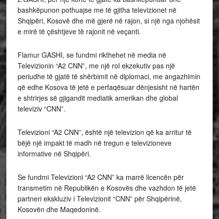
bashkëpunon pothuajse me të gjitha televizionet në
Shqipëri, Kosovë dhe më gjerë në rajon, si një nga njohësit
e mirë të çështjeve të rajonit në veçanti.
Flamur GASHI, se fundmi rikthehet në media në
Televizionin “A2 CNN”, me një rol ekzekutiv pas një
periudhe të gjatë të shërbimit në diplomaci, me angazhimin
që edhe Kosova të jetë e perfaqësuar dënjesisht në hartën
e shtrirjes së gjigandit mediatik amerikan dhe global
televiziv “CNN”.
Televizioni “A2 CNN”, është një televizion që ka arritur të
bëjë një impakt të madh në tregun e televizioneve
informative në Shqipëri.
Se fundmi Televizioni “A2 CNN” ka marrë licencën për
transmetim në Republikën e Kosovës dhe vazhdon të jetë
partneri ekskluziv i Televizionit “CNN” për Shqipërinë,
Kosovën dhe Maqedoninë.