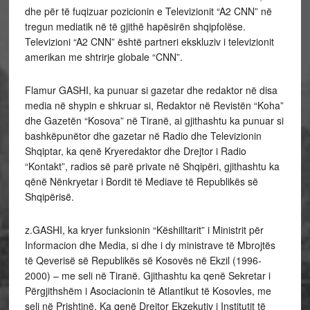
dhe për të fuqizuar pozicionin e Televizionit “A2 CNN” në
tregun mediatik në të gjithë hapësirën shqipfolëse.
Televizioni “A2 CNN” është partneri ekskluziv i televizionit
amerikan me shtrirje globale “CNN”.
Flamur GASHI, ka punuar si gazetar dhe redaktor në disa
media në shypin e shkruar si, Redaktor në Revistën “Koha”
dhe Gazetën “Kosova” në Tiranë, ai gjithashtu ka punuar si
bashkëpunëtor dhe gazetar në Radio dhe Televizionin
Shqiptar, ka qenë Kryeredaktor dhe Drejtor i Radio
“Kontakt”, radios së parë private në Shqipëri, gjithashtu ka
qënë Nënkryetar i Bordit të Mediave të Republikës së
Shqipërisë.
z.GASHI, ka kryer funksionin “Këshilltarit” i Ministrit për
Informacion dhe Media, si dhe i dy ministrave të Mbrojtës
të Qeverisë së Republikës së Kosovës në Ekzil (1996-
2000) – me seli në Tiranë. Gjithashtu ka qenë Sekretar i
Përgjithshëm i Asociacionin të Atlantikut të Kosovles, me
seli në Prishtinë. Ka qenë Drejtor Ekzekutiv i Institutit të