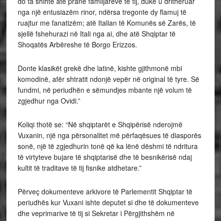
do ta shihte atë pranë familjarëve të tij, duke u drithëruar
nga një entusiazëm rinor, ndërsa tregonte dy flamuj të
ruajtur me fanatizëm; atë Italian të Komunës së Zarës, të
sjellë fshehurazi në Itali nga ai, dhe atë Shqiptar të
Shoqatës Arbëreshe të Borgo Erizzos.
Donte klasikët grekë dhe latinë, kishte gjithmonë mbi
komodinë, afër shtratit ndonjë vepër në original të tyre. Së
fundmi, në periudhën e sëmundjes mbante një volum të
zgjedhur nga Ovidi.”
Koliqi thotë se: “Në shqiptarët e Shqipërisë nderojmë
Vuxanin, një nga përsonalitet më përfaqësues të diasporës
sonë, një të zgjedhurin tonë që ka lënë dëshmi të ndritura
të virtyteve bujare të shqiptarisë dhe të besnikërisë ndaj
kultit të traditave të tij fisnike atdhetare.”
Përveç dokumenteve arkivore të Parlementit Shqiptar të
periudhës kur Vuxani ishte deputet si dhe të dokumenteve
dhe veprimarive të tij si Sekretar i Përgjithshëm në