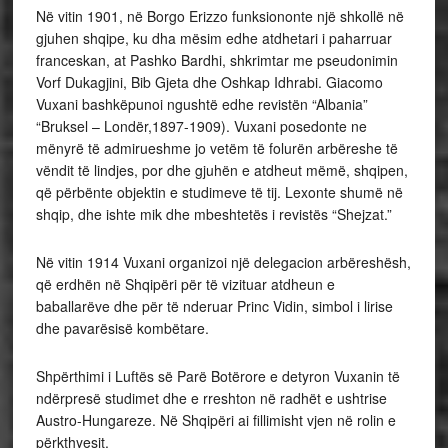
Në vitin 1901, në Borgo Erizzo funksiononte një shkollë në
gjuhen shqipe, ku dha mësim edhe atdhetari i paharruar
franceskan, at Pashko Bardhi, shkrimtar me pseudonimin
Vorf Dukagjini, Bib Gjeta dhe Oshkap Idhrabi. Giacomo
Vuxani bashkëpunoi ngushtë edhe revistën “Albania”
“Bruksel – Londër,1897-1909). Vuxani posedonte ne
mënyrë të admirueshme jo vetëm të folurën arbëreshe të
vëndit të lindjes, por dhe gjuhën e atdheut mëmë, shqipen,
që përbënte objektin e studimeve të tij. Lexonte shumë në
shqip, dhe ishte mik dhe mbeshtetës i revistës “Shejzat.”
Në vitin 1914 Vuxani organizoi një delegacion arbëreshësh,
që erdhën në Shqipëri për të vizituar atdheun e
baballarëve dhe për të nderuar Princ Vidin, simbol i lirise
dhe pavarësisë kombëtare.
Shpërthimi i Luftës së Parë Botërore e detyron Vuxanin të
ndërpresë studimet dhe e rreshton në radhët e ushtrise
Austro-Hungareze. Në Shqipëri ai fillimisht vjen në rolin e
përkthyesit.