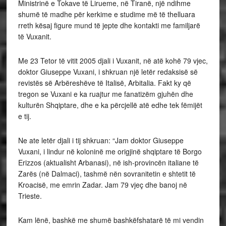
Ministrinë e Tokave të Lirueme, në Tiranë, një ndihme
shumë të madhe për kerkime e studime më të thelluara
rreth kësaj figure mund të jepte dhe kontakti me familjarë
të Vuxanit.
Me 23 Tetor të vitit 2005 djali i Vuxanit, në atë kohë 79 vjec,
doktor Giuseppe Vuxani, i shkruan një letër redaksisë së
revistës së Arbëreshëve të Italisë, Arbitalia. Fakt ky që
tregon se Vuxani e ka ruajtur me fanatizëm gjuhën dhe
kulturën Shqiptare, dhe e ka përcjellë atë edhe tek fëmijët
e tij.
Ne ate letër djali i tij shkruan: “Jam doktor Giuseppe
Vuxani, i lindur në koloninë me origjinë shqiptare të Borgo
Erizzos (aktualisht Arbanasi), në ish-provincën italiane të
Zarës (në Dalmaci), tashmë nën sovranitetin e shtetit të
Kroacisë, me emrin Zadar. Jam 79 vjeç dhe banoj në
Trieste.
Kam lënë, bashkë me shumë bashkëfshatarë të mi vendin