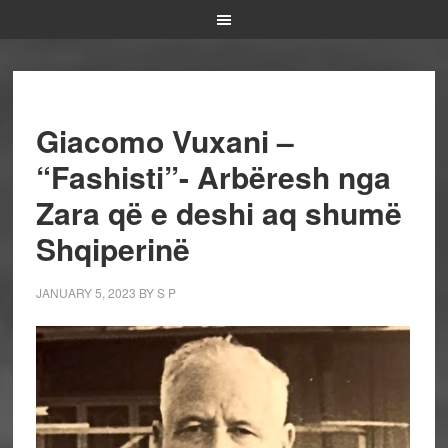
Giacomo Vuxani –
“Fashisti”- Arbëresh nga
Zara që e deshi aq shumë
Shqiperinë
JANUARY 5, 2023
BY
S P