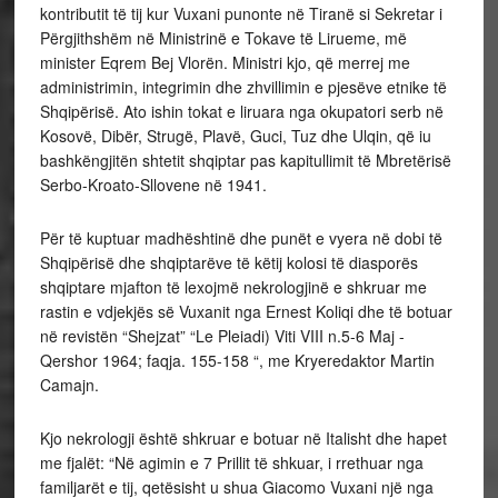
kontributit të tij kur Vuxani punonte në Tiranë si Sekretar i
Përgjithshëm në Ministrinë e Tokave të Lirueme, më
minister Eqrem Bej Vlorën. Ministri kjo, që merrej me
administrimin, integrimin dhe zhvillimin e pjesëve etnike të
Shqipërisë. Ato ishin tokat e liruara nga okupatori serb në
Kosovë, Dibër, Strugë, Plavë, Guci, Tuz dhe Ulqin, që iu
bashkëngjitën shtetit shqiptar pas kapitullimit të Mbretërisë
Serbo-Kroato-Sllovene në 1941.
Për të kuptuar madhështinë dhe punët e vyera në dobi të
Shqipërisë dhe shqiptarëve të këtij kolosi të diasporës
shqiptare mjafton të lexojmë nekrologjinë e shkruar me
rastin e vdjekjës së Vuxanit nga Ernest Koliqi dhe të botuar
në revistën “Shejzat” “Le Pleiadi) Viti VIII n.5-6 Maj -
Qershor 1964; faqja. 155-158 “, me Kryeredaktor Martin
Camajn.
Kjo nekrologji është shkruar e botuar në Italisht dhe hapet
me fjalët: “Në agimin e 7 Prillit të shkuar, i rrethuar nga
familjarët e tij, qetësisht u shua Giacomo Vuxani një nga