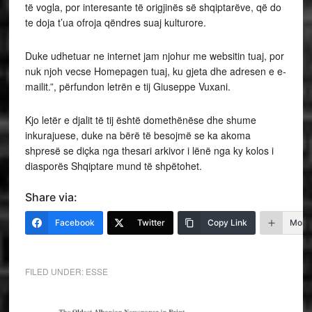
të vogla, por interesante të origjinës së shqiptarëve, që do
te doja t’ua ofroja qëndres suaj kulturore.
Duke udhetuar ne internet jam njohur me websitin tuaj, por
nuk njoh vecse Homepagen tuaj, ku gjeta dhe adresen e e-
mailit.”, përfundon letrën e tij Giuseppe Vuxani.
Kjo letër e djalit të tij është domethënëse dhe shume
inkurajuese, duke na bërë të besojmë se ka akoma
shpresë se diçka nga thesari arkivor i lënë nga ky kolos i
diasporës Shqiptare mund të shpëtohet.
Share via:
Facebook
Twitter
Copy Link
More
FILED UNDER:
ESSE