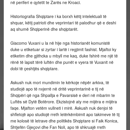
në periferi e qytetit te Zarës ne Kroaci.
Historiografia Shqiptare i ka borxh këtij intelektuali të
shquar, këtij patrioti dhe veprimtari të palodhur që e deshi
aq shumë Shqiperinë dhe shqiptarët.
Giacomo Vuxani u la në hije nga historianët komunistë
duke u etiketuar si zyrtar i lartë i regjimit fashist. Mjaftoi ky
etiketim dhe gjithcka u mbyll me kaq, duke fshirë me një të
rënë të lapsit tërë luftën dhe punët e vyera të Vuxanit në
dobi të çeshtjës shqiptare.
Askush nuk mori mundimin te kërkoje nëpër arkiva, të
studiojë apo të nxjerrë në dritë veprimtarinë e tij në
Shqipëri që nga Shpallja e Pavarsisë e deri në mbarim te
Luftës së Dytë Botërore. Ekzistojnë aty me mijëra e mijëra
faqe. Mjafton vetëm vullneti i mirë. Askush nuk denjoi të
shfletojë apo studiojë rreth letërkëmbimit apo takimeve të tij
me kolosë të letrave dhe politikës Shqiptare si Faik Konica,
Shtjefën Gjeçovi dhe Fan Noli, apo të shkruajë rreth