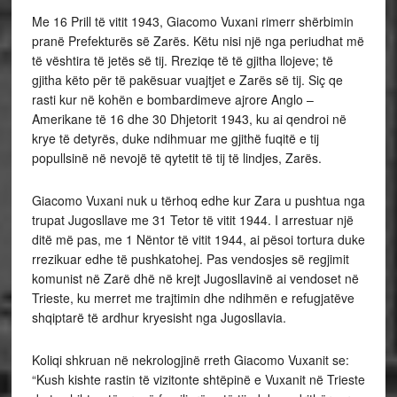
Me 16 Prill të vitit 1943, Giacomo Vuxani rimerr shërbimin
pranë Prefekturës së Zarës. Këtu nisi një nga periudhat më
të vështira të jetës së tij. Rreziqe të të gjitha llojeve; të
gjitha këto për të pakësuar vuajtjet e Zarës së tij. Siç qe
rasti kur në kohën e bombardimeve ajrore Anglo –
Amerikane të 16 dhe 30 Dhjetorit 1943, ku ai qendroi në
krye të detyrës, duke ndihmuar me gjithë fuqitë e tij
popullsinë në nevojë të qytetit të tij të lindjes, Zarës.
Giacomo Vuxani nuk u tërhoq edhe kur Zara u pushtua nga
trupat Jugosllave me 31 Tetor të vitit 1944. I arrestuar një
ditë më pas, me 1 Nëntor të vitit 1944, ai pësoi tortura duke
rrezikuar edhe të pushkatohej. Pas vendosjes së regjimit
komunist në Zarë dhë në krejt Jugosllavinë ai vendoset në
Trieste, ku merret me trajtimin dhe ndihmën e refugjatëve
shqiptarë të ardhur kryesisht nga Jugosllavia.
Koliqi shkruan në nekrologjinë rreth Giacomo Vuxanit se:
“Kush kishte rastin të vizitonte shtëpinë e Vuxanit në Trieste