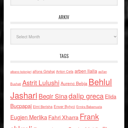
ARKIV
Arkiv
TAGS
arben llalla
alfons Grishaj
Anton Cefa
asllan
albano kolonjari
Behlul
Astrit Lulushi
Aurenc Bebja
Bushati
Jashari
dalip greca
Beqir Sina
Elida
Buçpapaj
Enver Bytyci
Elmi Berisha
Ermira Babamusta
Frank
Eugjen Merlika
Fahri Xharra