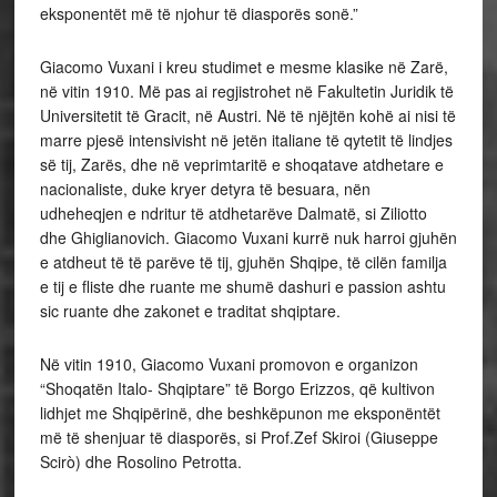
eksponentët më të njohur të diasporës sonë.”
Giacomo Vuxani i kreu studimet e mesme klasike në Zarë,
në vitin 1910. Më pas ai regjistrohet në Fakultetin Juridik të
Universitetit të Gracit, në Austri. Në të njëjtën kohë ai nisi të
marre pjesë intensivisht në jetën italiane të qytetit të lindjes
së tij, Zarës, dhe në veprimtaritë e shoqatave atdhetare e
nacionaliste, duke kryer detyra të besuara, nën
udheheqjen e ndritur të atdhetarëve Dalmatë, si Ziliotto
dhe Ghiglianovich. Giacomo Vuxani kurrë nuk harroi gjuhën
e atdheut të të parëve të tij, gjuhën Shqipe, të cilën familja
e tij e fliste dhe ruante me shumë dashuri e passion ashtu
sic ruante dhe zakonet e traditat shqiptare.
Në vitin 1910, Giacomo Vuxani promovon e organizon
“Shoqatën Italo- Shqiptare” të Borgo Erizzos, që kultivon
lidhjet me Shqipërinë, dhe beshkëpunon me eksponëntët
më të shenjuar të diasporës, si Prof.Zef Skiroi (Giuseppe
Scirò) dhe Rosolino Petrotta.