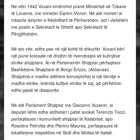
Ne vitin 1942 Vuxani emërohet pranë Ministrisë së Tokave
të Lirueme, me minister Eqrem Vloren. Në atë ministri ai
mbante detyrën e Këshilltarit të Përhershëm, sot i vlefshëm
me postin e Sekretarit te Shtetit apo Sekretarit të
Përgjithshëm.
Në ato vite, edhe pse në një kohë të shkurtër, Vuxani bëri
një pune kolosale në drejtim të rivendosjes së kufinjëve
etnike shqiptare. Ai në Parlamentin Shqiptar përfaqësoi
Bashkësine Shqiptare të Borgo Erizzo, (Arbanasi).
Shqipëria e madhe atëhere konceptohej si një familje e
madhe etnike, brënda kufijve etnike të saj, që përfshinin
edhe pjesë të diasporës.
Në atë Parlament Shqiptar me Giacomo Vuxanin, si
deputet ishte edhe atdhetari i pafat avokat Terenzio Tocci,
perfaqësues i komunitetit shqiptar të Kalabrisë, apo
Rosolino Petrotta dhe Pierino Maurea, perfaqesues të
lokaliteteve respektive në Sicili dhe Molise të Italisë.