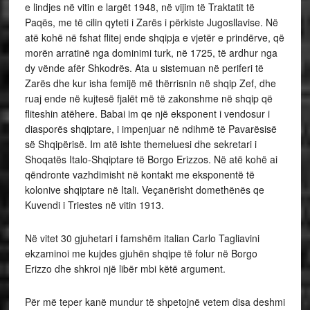
e lindjes në vitin e largët 1948, në vijim të Traktatit të
Paqës, me të cilin qyteti i Zarës i përkiste Jugosllavise. Në
atë kohë në fshat flitej ende shqipja e vjetër e prindërve, që
morën arratinë nga dominimi turk, në 1725, të ardhur nga
dy vënde afër Shkodrës. Ata u sistemuan në periferi të
Zarës dhe kur isha femijë më thërrisnin në shqip Zef, dhe
ruaj ende në kujtesë fjalët më të zakonshme në shqip që
fliteshin atëhere. Babai im qe një eksponent i vendosur i
diasporës shqiptare, i impenjuar në ndihmë të Pavarësisë
së Shqipërisë. Im atë ishte themeluesi dhe sekretari i
Shoqatës Italo-Shqiptare të Borgo Erizzos. Në atë kohë ai
qëndronte vazhdimisht në kontakt me eksponentë të
kolonive shqiptare në Itali. Veçanërisht domethënës qe
Kuvendi i Triestes në vitin 1913.
Në vitet 30 gjuhetari i famshëm italian Carlo Tagliavini
ekzaminoi me kujdes gjuhën shqipe të folur në Borgo
Erizzo dhe shkroi një libër mbi këtë argument.
Për më teper kanë mundur të shpetojnë vetem disa deshmi