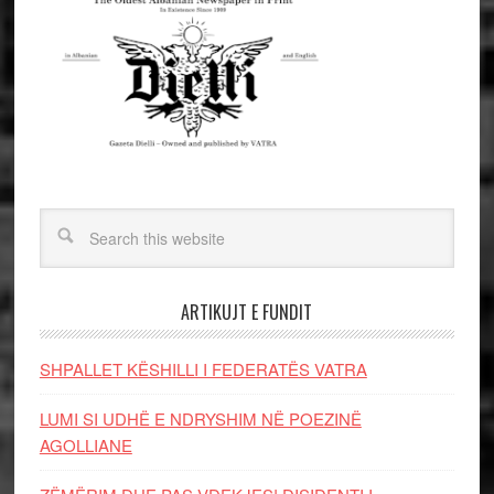
ARTIKUJT E FUNDIT
SHPALLET KËSHILLI I FEDERATËS VATRA
LUMI SI UDHË E NDRYSHIM NË POEZINË
AGOLLIANE