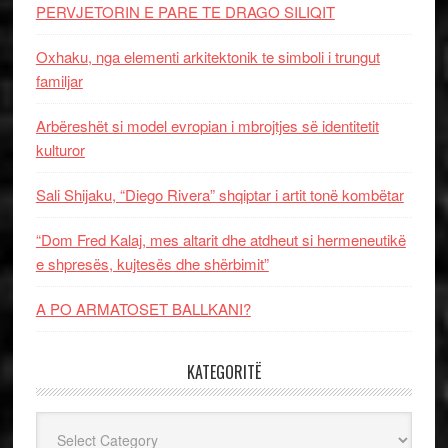
PERVJETORIN E PARE TE DRAGO SILIQIT
Oxhaku, nga elementi arkitektonik te simboli i trungut
familjar
Arbëreshët si model evropian i mbrojtjes së identitetit
kulturor
Sali Shijaku, “Diego Rivera” shqiptar i artit tonë kombëtar
“Dom Fred Kalaj, mes altarit dhe atdheut si hermeneutikë
e shpresës, kujtesës dhe shërbimit”
A PO ARMATOSET BALLKANI?
KATEGORITË
Kategoritë