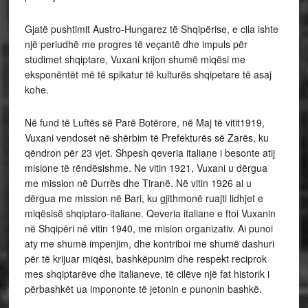
Gjatë pushtimit Austro-Hungarez të Shqipërise, e cila ishte
një periudhë me progres të veçantë dhe impuls për
studimet shqiptare, Vuxani krijon shumë miqësi me
eksponëntët më të spikatur të kulturës shqipetare të asaj
kohe.
Në fund të Luftës së Parë Botërore, në Maj të vitit1919,
Vuxani vendoset në shërbim të Prefekturës së Zarës, ku
qëndron për 23 vjet. Shpesh qeveria italiane i besonte atij
misione të rëndësishme. Ne vitin 1921, Vuxani u dërgua
me mission në Durrës dhe Tiranë. Në vitin 1926 ai u
dërgua me mission në Bari, ku gjithmonë ruajti lidhjet e
miqësisë shqiptaro-italiane. Qeveria italiane e ftoi Vuxanin
në Shqipëri në vitin 1940, me mision organizativ. Ai punoi
aty me shumë impenjim, dhe kontriboi me shumë dashuri
për të krijuar miqësi, bashkëpunim dhe respekt reciprok
mes shqiptarëve dhe italianeve, të cilëve një fat historik i
përbashkët ua impononte të jetonin e punonin bashkë.