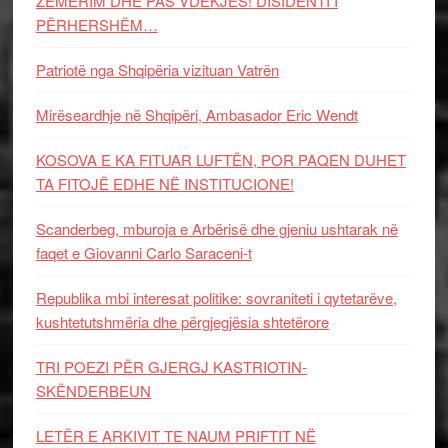
ZËMËRIM DHE PAS VDEKJES! DISIDENTI I
PËRHERSHËM…
Patriotë nga Shqipëria vizituan Vatrën
Mirëseardhje në Shqipëri, Ambasador Eric Wendt
KOSOVA E KA FITUAR LUFTËN, POR PAQEN DUHET
TA FITOJË EDHE NË INSTITUCIONE!
Scanderbeg, mburoja e Arbërisë dhe gjeniu ushtarak në
faqet e Giovanni Carlo Saraceni-t
Republika mbi interesat politike: sovraniteti i qytetarëve,
kushtetutshmëria dhe përgjegjësia shtetërore
TRI POEZI PËR GJERGJ KASTRIOTIN-
SKËNDERBEUN
LETËR E ARKIVIT TE NAUM PRIFTIT NË