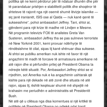
politika që ne kemi përdorur për të ndaluar dhunën dhe për
të parandaluar prishjen e stabilitetit politik dhe shoqëror të
shteteve të rajonit nga një osemë shumë lëvizje islamike —
siç janë iranianët, ISIS ose al Qaida — nuk kanë qenë të
suksesshme”, pohoi ambasadori Jeffrey. Tani, shtoi ai,
gjëndemi para një krize të madhe në Lindjen e Mesme.
Në programin televiziv FOX të analistes Greta Van
Susteren, ambasadori Jeffrey tha se pas sulmeve terroriste
në New Yorkmë 2001, kemi provuar ndërhyrje të
rëndësishme të cilat, sipas tij kanë shënuar disa suksese.
Ai shtoi se publiku amerikan nuk ishte në favor të një
angazhimi të madh të forcave të armatosura amerikane në
atë rajon dhe si përfundim pritej që Presidenti Obama ta
ndreqte këtë situatë. Por, Ambasadori Jeffrey shtoi se si
rrjedhim, sot Amerika nuk e ka angazhimin ushtarak që
kishte para një dekade në atë zonë dhe situata në atë
rajon, sipas tij, është keqësuar shumë më shpejtë në
krahasim me periudhën e administratës së Presidentit
Bush.
Në atë që u cilësua nga disa komentues si një kritikë të
politikës që Presidenti Obama po ndjekë ndaj Iranit,