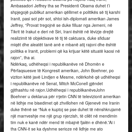
Ambasadori Jeffrey tha se Presidenti Obama duhet t’i
shpjegojë publikut amerikan qëllimet e politikës së tij karshi
Iranit, pasi sot për sot, shtoi ish-diplomati amerikan James
Jeffrey, “Provat tregojnë se duke filluar nga Jemeni, në
Tikrit të Irakut e deri në Siri, Irani është në lëvizje drejtë
realizimit të objektivave të tij të caktuara, duke sfiduar
miqët dhe aleatët tanë anë e mbanë atij rajoni dhe është
politika e Iranit, problemi që ka krijuar këtë situatë kaosi në
rajon”, tha ai.
Ndërkaq, udhëheqsi i republikanëve në Dhomën e
Përfaqsuesve të Kongresit amerikan, John Boehner, po
viziton këtë javë Lindjen e Mesme, ndërkohë që udhëheqsi
i republikanëve në Senat, Mitch McConell gjëndet
gjithashtu në rajon.Udhëheqsi i republikanëveJohn
Boehner u deklarua për rrjetin CNN të televizionit amerikan
në lidhje me bisedimet që zhvillohen në Gjenevë me Iranin
duke thënë se “Nuk e kuptoj se pse duhet të nënshkrujamë
një marrveshje me një grup njerzish, të cilët në mendimin
tim nuk e kanë ndër mend të mbajnë fjalën e dhënë.”Ai i
tha CNN-it se ka dyshme serioze në lidhje me ato