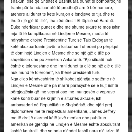
sIrakun, ose që Shtetet e Bashkuara duhet të bombardojnë
Iranin për ta ndaluar atë të prodhojë armë bërthamore,
atëherë ai duhet të ketë kurajon e bindjeve të tija dhe të
thotë një gjë të tillë”, tha zëdhënsi i Shtëpisë së Bardhë.
Duke ndërlikuar punët e dhe më shumë sikurë të mos ishin
mjaftë të komplikuara në Lindjen e Mesme, media të
ndryshme citojnë Presidentine Turqisë Taip Erdogan të
ketë akuzuarIranin javën e kaluar se Teherani po përpiqet
të dominojë Lindjen e Mesme dhe se një gjë e tillë po
shqetëson dhe po zemëron Ankaranë. “Kjo situatë nuk
është e tolerueshme dhe Irani duhet ta dijë se një gjë e tillë
nuk mund të tolerohet”, ka thënë presidenti turk.
Nga cildo këndveshtrim të shikohet gjëndja e sotëme në
Lindjen e Mesme dhe pa marrë parasyshë se e kujt është
përgjegjësia që me veprat ose me mungesën e veprave
kanë kontribuar në krijimin e situatës aktuale, ish-
ambasadori në Republikën e Shqipërisë, dhe njëri prej
diplomatëve më të respektuar amerikanë, James Jeffrey
me të drejtë alarmoi këtë javë median dhe publikun
amerikan se gjëndja në Lindjen e Mesme është absolutisht
jashtë kontrollit dhe se bota gjëndet tashti para një krize të