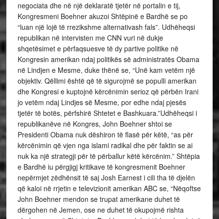
negociata dhe në një deklaratë tjetër në portalin e tij,
Kongresmeni Boehner akuzoi Shtëpinë e Bardhë se po
“luan një lojë të rrezikshme alternativash fals”. Udhëheqsi
republikan në intervisten me CNN vuri në dukje
shqetësimet e përfaqsuesve të dy partive politike në
Kongresin amerikan ndaj politikës së administratës Obama
në Lindjen e Mesme, duke thënë se, “Unë kam vetëm një
objektiv. Qëllimi është që të sigurojmë se populli amerikan
dhe Kongresi e kuptojnë kërcënimin serioz që përbën Irani
jo vetëm ndaj Lindjes së Mesme, por edhe ndaj pjesës
tjetër të botës, përfshirë Shtetet e Bashkuara.”Udhëheqsi i
republikanëve në Kongres, John Boehner shtoi se
Presidenti Obama nuk dëshiron të flasë për këtë, “as për
kërcënimin që vjen nga islami radikal dhe për faktin se ai
nuk ka një strategji për të përballur këtë kërcënim.” Shtëpia
e Bardhë iu përgjigj kritikave të kongresmenit Boehner
nepërmjet zëdhënsit të saj Josh Earnest i cili tha të djelën
që kaloi në rrjetin e televizionit amerikan ABC se, “Nëqoftse
John Boehner mendon se trupat amerikane duhet të
dërgohen në Jemen, ose ne duhet të okupojmë rishta