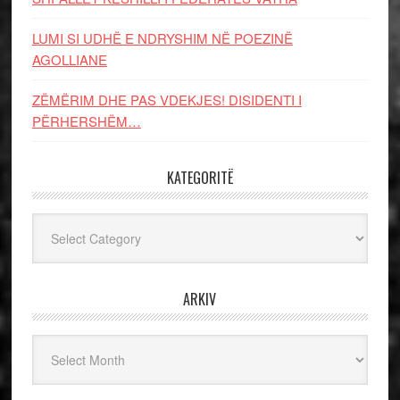
LUMI SI UDHË E NDRYSHIM NË POEZINË
AGOLLIANE
ZËMËRIM DHE PAS VDEKJES! DISIDENTI I
PËRHERSHËM…
KATEGORITË
Kategoritë
ARKIV
Arkiv