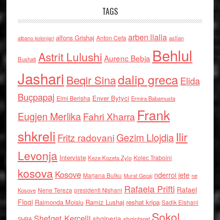
TAGS
arben llalla
alfons Grishaj
Anton Cefa
asllan
albano kolonjari
Behlul
Astrit Lulushi
Aurenc Bebja
Bushati
Jashari
dalip greca
Beqir Sina
Elida
Buçpapaj
Enver Bytyci
Elmi Berisha
Ermira Babamusta
Frank
Eugjen Merlika
Fahri Xharra
shkreli
Ilir
Gezim Llojdia
Fritz radovani
Levonja
Interviste
Kolec Traboini
Keze Kozeta Zylo
kosova
Kosove
nderroi jete
Marjana Bulku
ne
Murat Gecaj
Rafaela Prifti
Rafael
Nene Tereza
Kosove
presidenti Nishani
Floqi
Raimonda Moisiu
Ramiz Lushaj
reshat kripa
Sadik Elshani
Sokol
Shefqet Kercelli
shqiperia
shqiptaret
SHBA