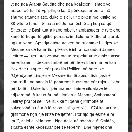
vend nga Arabia Saudite dhe nga koalicioni i shteteve
arabe, përfshirë Egjiptin, e kanë përkeqsuar edhe më
shumë situatën atje, duke e sjellur në pikën më kritike në
30-vitet e fundit. Situata në Jemen është aq keq sa që
Shtetetet e Bashkuara kanë mbyllur ambasadën e tyre dhe
kanë tërhequr të gjithë perosnelin diplomatik dhe uhstarak
nga ai vend. Gjëndja është aq keq në rajonin e Lindjes së
Mesme sa që ka arritur pikën që ish-ambasadori James
Jeffrey — njëri prej zërave më të respektuar të diplomacisë
amerikane — deklaroi mbrëmë për televizionin amerikan
Fox dhe u shpreh për poratlin Politico më heret se,
“Gjëndja në Lindjen e Mesme është absolutisht jashtë
kontrollit, me pasoja të paparashikueshme për rajonin” dhe
për botën. Duke folur për manezhimin e situatave të
krijuara në të kaluarën në Lindjen e Mesme, Ambasadori
Jeffrey pranoi se, “Ne nuk kemi qenë gjithmonë të
suksesshëm në atë të rajon, i cili ç’rej vitit 1974 ka kaluar
gjithmonë nga një krizë në tjetrën. Por ajo që është e re
tani”, shtoi ai sidomos, “Nga dalja në shesh e Al Qaidës,
situata është keqësuar për së tepërmi. Dhe mjetet dhe