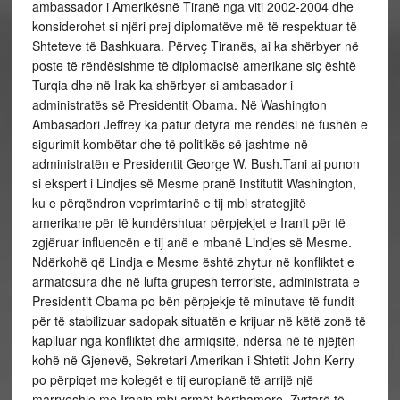
ambassador i Amerikësnë Tiranë nga viti 2002-2004 dhe
konsiderohet si njëri prej diplomatëve më të respektuar të
Shteteve të Bashkuara. Përveç Tiranës, ai ka shërbyer në
poste të rëndësishme të diplomacisë amerikane siç është
Turqia dhe në Irak ka shërbyer si ambasador i
administratës së Presidentit Obama. Në Washington
Ambasadori Jeffrey ka patur detyra me rëndësi në fushën e
sigurimit kombëtar dhe të politikës së jashtme në
administratën e Presidentit George W. Bush.Tani ai punon
si ekspert i Lindjes së Mesme pranë Institutit Washington,
ku e përqëndron veprimtarinë e tij mbi strategjitë
amerikane për të kundërshtuar përpjekjet e Iranit për të
zgjëruar influencën e tij anë e mbanë Lindjes së Mesme.
Ndërkohë që Lindja e Mesme është zhytur në konfliktet e
armatosura dhe në lufta grupesh terroriste, administrata e
Presidentit Obama po bën përpjekje të minutave të fundit
për të stabilizuar sadopak situatën e krijuar në këtë zonë të
kaplluar nga konfliktet dhe armiqsitë, ndërsa në të njëjtën
kohë në Gjenevë, Sekretari Amerikan i Shtetit John Kerry
po përpiqet me kolegët e tij europianë të arrijë një
marrveshje me Iranin mbi armët bërthamore. Zyrtarë të