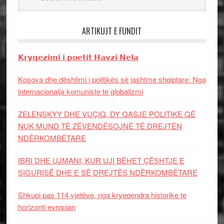
ARTIKUJT E FUNDIT
𝗞𝗿𝘆𝗾𝗲𝘇𝗶𝗺𝗶 𝗶 𝗽𝗼𝗲𝘁𝗶𝘁 𝗛𝗮𝘃𝘇𝗶 𝗡𝗲𝗹𝗮
Kosova dhe dështimi i politikës së jashtme shqiptare: Nga
internacionalja komuniste te globalizmi
ZELENSKYY DHE VUÇIQ, DY QASJE POLITIKE QË
NUK MUND TË ZËVENDËSOJNË TË DREJTËN
NDËRKOMBËTARE
IBRI DHE UJMANI, KUR UJI BËHET ÇËSHTJE E
SIGURISË DHE E SË DREJTËS NDËRKOMBËTARE
Shkupi pas 114 vjetëve, nga kryeqendra historike te
horizonti evropian