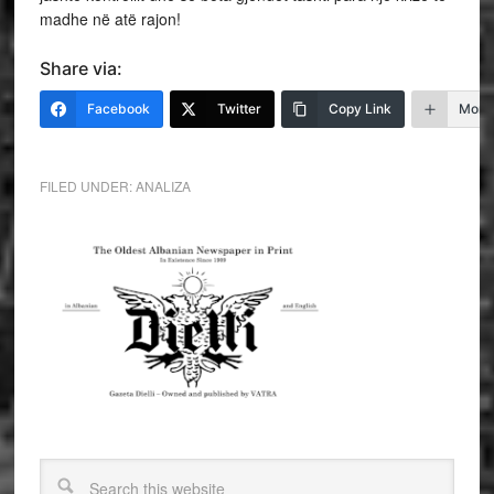
madhe në atë rajon!
Share via:
Facebook
Twitter
Copy Link
More
FILED UNDER:
ANALIZA