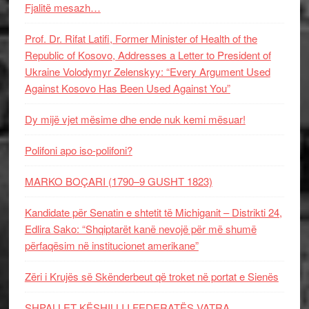
Fjalitë mesazh…
Prof. Dr. Rifat Latifi, Former Minister of Health of the
Republic of Kosovo, Addresses a Letter to President of
Ukraine Volodymyr Zelenskyy: “Every Argument Used
Against Kosovo Has Been Used Against You”
Dy mijë vjet mësime dhe ende nuk kemi mësuar!
Polifoni apo iso-polifoni?
MARKO BOÇARI (1790–9 GUSHT 1823)
Kandidate për Senatin e shtetit të Michiganit – Distrikti 24,
Edlira Sako: “Shqiptarët kanë nevojë për më shumë
përfaqësim në institucionet amerikane”
Zëri i Krujës së Skënderbeut që troket në portat e Sienës
SHPALLET KËSHILLI I FEDERATËS VATRA