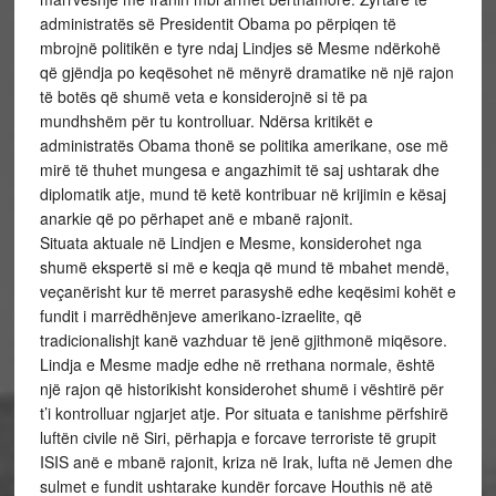
administratës së Presidentit Obama po përpiqen të
mbrojnë politikën e tyre ndaj Lindjes së Mesme ndërkohë
që gjëndja po keqësohet në mënyrë dramatike në një rajon
të botës që shumë veta e konsiderojnë si të pa
mundhshëm për tu kontrolluar. Ndërsa kritikët e
administratës Obama thonë se politika amerikane, ose më
mirë të thuhet mungesa e angazhimit të saj ushtarak dhe
diplomatik atje, mund të ketë kontribuar në krijimin e kësaj
anarkie që po përhapet anë e mbanë rajonit.
Situata aktuale në Lindjen e Mesme, konsiderohet nga
shumë ekspertë si më e keqja që mund të mbahet mendë,
veçanërisht kur të merret parasyshë edhe keqësimi kohët e
fundit i marrëdhënjeve amerikano-izraelite, që
tradicionalishjt kanë vazhduar të jenë gjithmonë miqësore.
Lindja e Mesme madje edhe në rrethana normale, është
një rajon që historikisht konsiderohet shumë i vështirë për
t’i kontrolluar ngjarjet atje. Por situata e tanishme përfshirë
luftën civile në Siri, përhapja e forcave terroriste të grupit
ISIS anë e mbanë rajonit, kriza në Irak, lufta në Jemen dhe
sulmet e fundit ushtarake kundër forcave Houthis në atë