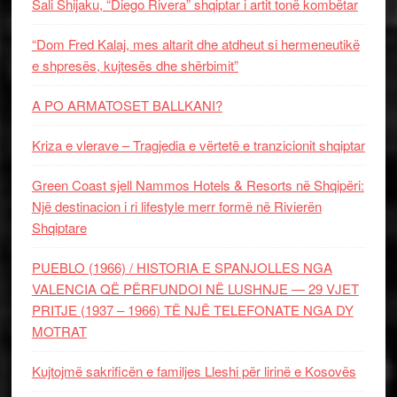
Sali Shijaku, “Diego Rivera” shqiptar i artit tonë kombëtar
“Dom Fred Kalaj, mes altarit dhe atdheut si hermeneutikë
e shpresës, kujtesës dhe shërbimit”
A PO ARMATOSET BALLKANI?
Kriza e vlerave – Tragjedia e vërtetë e tranzicionit shqiptar
Green Coast sjell Nammos Hotels & Resorts në Shqipëri:
Një destinacion i ri lifestyle merr formë në Rivierën
Shqiptare
PUEBLO (1966) / HISTORIA E SPANJOLLES NGA
VALENCIA QË PËRFUNDOI NË LUSHNJE — 29 VJET
PRITJE (1937 – 1966) TË NJË TELEFONATE NGA DY
MOTRAT
Kujtojmë sakrificën e familjes Lleshi për lirinë e Kosovës