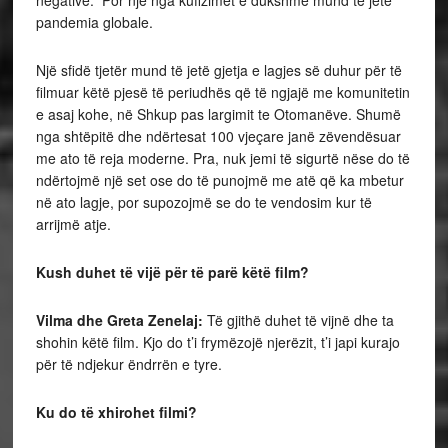
negative. Por një nga kufizimet e dukshme mund të jetë
pandemia globale.
Një sfidë tjetër mund të jetë gjetja e lagjes së duhur për të
filmuar këtë pjesë të periudhës që të ngjajë me komunitetin
e asaj kohe, në Shkup pas largimit te Otomanëve. Shumë
nga shtëpitë dhe ndërtesat 100 vjeçare janë zëvendësuar
me ato të reja moderne. Pra, nuk jemi të sigurtë nëse do të
ndërtojmë një set ose do të punojmë me atë që ka mbetur
në ato lagje, por supozojmë se do te vendosim kur të
arrijmë atje.
Kush duhet të vijë për të parë këtë film?
Vilma dhe Greta Zenelaj:
Të gjithë duhet të vijnë dhe ta
shohin këtë film. Kjo do t’i frymëzojë njerëzit, t’i japi kurajo
për të ndjekur ëndrrën e tyre.
Ku do të xhirohet filmi?