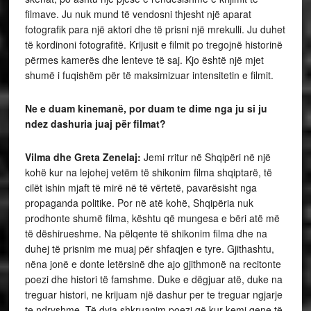
filmave. Ju nuk mund të vendosni thjesht një aparat
fotografik para një aktori dhe të prisni një mrekulli. Ju duhet
të kordinoni fotografitë. Krijusit e filmit po tregojnë historinë
përmes kamerës dhe lenteve të saj. Kjo është një mjet
shumë i fuqishëm për të maksimizuar intensitetin e filmit.
Ne e duam kinemanë, por duam te dime nga ju si ju
ndez dashuria juaj për filmat?
Vilma dhe Greta Zenelaj:
Jemi rritur në Shqipëri në një
kohë kur na lejohej vetëm të shikonim filma shqiptarë, të
cilët ishin mjaft të mirë në të vërtetë, pavarësisht nga
propaganda politike. Por në atë kohë, Shqipëria nuk
prodhonte shumë filma, kështu që mungesa e bëri atë më
të dëshirueshme. Na pëlqente të shikonim filma dhe na
duhej të prisnim me muaj për shfaqjen e tyre. Gjithashtu,
nëna jonë e donte letërsinë dhe ajo gjithmonë na recitonte
poezi dhe histori të famshme. Duke e dëgjuar atë, duke na
treguar histori, ne krijuam një dashur per te treguar ngjarje
te ndryshme. Të dyja shkruanim poezi që kur kemi qene të