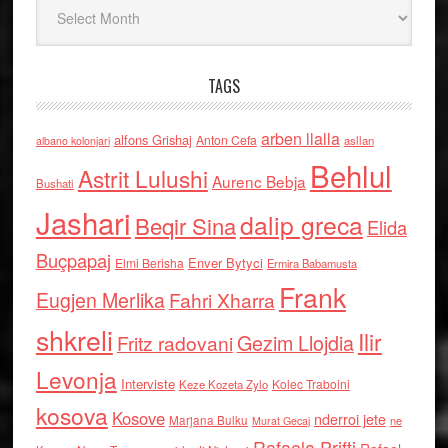
Arkiv
TAGS
arben llalla
alfons Grishaj
Anton Cefa
asllan
albano kolonjari
Behlul
Astrit Lulushi
Aurenc Bebja
Bushati
Jashari
dalip greca
Beqir Sina
Elida
Buçpapaj
Enver Bytyci
Elmi Berisha
Ermira Babamusta
Frank
Eugjen Merlika
Fahri Xharra
shkreli
Ilir
Gezim Llojdia
Fritz radovani
Levonja
Interviste
Kolec Traboini
Keze Kozeta Zylo
kosova
Kosove
nderroi jete
Marjana Bulku
ne
Murat Gecaj
Rafaela Prifti