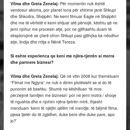
Vilma dhe Greta Zenelaj:
Për momentin nuk është
vendosur akoma, por planet tona për xhirime janë Shkupi
dhe Shkodra, Shqipëri. Ne kemi filmuar Eagle në Shqipëri
dhe me të vërtetë e kemi shijuar atë përvojë, kështu që ne
jemi njohur me procesin atje, por ne gjithashtu duam të
eksplorojmë se çfarë ofron Shkupi pasi gjithçka ka ndodhur
atje, lindja dhe rritja e Nënë Tereza.
Si eshte experienca qe keni me njëra-tjetrën si motra
dhe partnere biznesi?
Vilma dhe Greta Zenelaj:
Që në vitin 2008 kur themeluam
“Filmat me Ngjyra” ne nuk e dinim plotësisht se si do të
punonim së bashku. Shumë na këshilluan ‘të mos
përziejmë familjen me biznesin’ por ne jemi motra / shoqe
të ngushta dhe e njohim njëra-tjetrën mirë, thjesht
menduam ‘kemi të njëjtin qëllim në mendje, të bëjmë filma,
pjesa tjetër do të zgjidhet, duke bere dhe duke pare, apo
jo?’