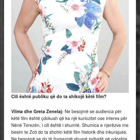
Cili është publiku që do ta shikojë këtë film?
Vilma dhe Greta Zenelaj:
Ne besojmë se audienca për
këtë film është çdokush që ka një kuriozitet ose interes për
Nënë Terezën, i cili është i shumtë. Shumica e njerëzve me
besim te Zoti do ta shohin këtë film historik dhe inkurajues.
Ne besojmë se do të frymezojë shumë individë që ndoshta