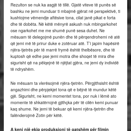
Rezulton se nuk ka asgjë të tillë. Gjatë viteve të punës së
bashku ne jemi munduar ti mbajmë gjërat në perspektivë, ti
kushtojme vëmendje aftësive tona, cilat janë pikat e forta
dhe të dobëta. Në këtë mënyrë askush nuk mbingarkohet
ose ngarkohet me me shumë punë sesa duhet. Ne
mësuam të delegojmë punën dhe të përqendrohemi në atë
që jemi më të prirur duke e zotëruar atë. T’i japim hapësirë
njëra-tjetrës për të marrë frymë është thelbësore, dhe të
kuptosh që edhe pse jemi motra dhe shoqet të mira dhe
sigurisht që na pëlqejnë të njëjtat gjëra, ne jemi dy individë
të ndryshëm.
Ne mësuam ta vlerësojmë njëra-tjetrën. Përgjithsisht është
angazhimi dhe përpjekjet tona që e bëjnë të mundur këtë
gjë. Sigurisht, ne kemi momentet tona, por nuk i lëmë ato
momente të shkatërrojnë gjithçka për të cilën kemi punuar
kaq shume. Ne jemi të bekuar që kemi njëra-tjetrën dhe
falënderojmë Zotin për këtë.
A keni një ekip produksioni të gatshëm për filmin