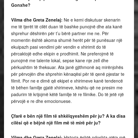
Gonxhe?
Vilma dhe Greta Zenelaj:
Ne e kemi diskutuar skenarin
me të tjerët të cilët duan të bashke punojnë dhe ata kanë
shprehur dëshirën për t’u bërë partner me ne. Për
momentin është akoma shumë herët për të punësuar një
ekuipazh pasi vendimi për vendin e xhirimit do të
përcaktojë edhe ekipin e prodhimit. Ne preferojmë të
punojmë me talente lokal, sepse kane nje zell dhe
përkushtim të theksuar. Ata janë gjithmonë aq mirënjohës
për përvojën dhe shprehin kënaqësi për të qenë pjestar te
filmit. Por ne e dimë që ekipet e xhirimeve kanë tendencë
të bëhen familje gjatë xhirimeve, kështu që ne presim me
padurim të krijojmë këtë familje të re filmike. Do të jetë një
përvojë e re dhe emocionuese.
Çfarë e bën një film të shkëlqyeshëm për ju? A ka disa
cilësi që e bëjnë një film më të mirë për ju?
Vilma dhe Greta Zenelaj:
Historia është ndoshta gjëja më