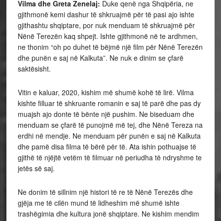
Vilma dhe Greta Zenelaj:
Duke qenë nga Shqipëria, ne
gjithmonë kemi dashur të shkruajmë për të pasi ajo ishte
gjithashtu shqiptare, por nuk menduam të shkruajmë për
Nënë Terezën kaq shpejt. Ishte gjithmonë në te ardhmen,
ne thonim “oh po duhet të bëjmë një film për Nënë Terezën
dhe punën e saj në Kalkuta”. Ne nuk e dinim se çfarë
saktësisht.
Vitin e kaluar, 2020, kishim më shumë kohë të lirë. Vilma
kishte filluar të shkruante romanin e saj të parë dhe pas dy
muajsh ajo donte të bënte një pushim. Ne biseduam dhe
menduam se çfarë të punojmë më tej, dhe Nënë Tereza na
erdhi në mendje. Ne menduam për punën e saj në Kalkuta
dhe pamë disa filma të bërë për të. Ata ishin pothuajse të
gjithë të njëjtë vetëm të filmuar në periudha të ndryshme te
jetës së saj.
Ne donim të sillnim një histori të re të Nënë Terezës dhe
gjëja me të cilën mund të lidheshim më shumë ishte
trashëgimia dhe kultura jonë shqiptare. Ne kishim mendim