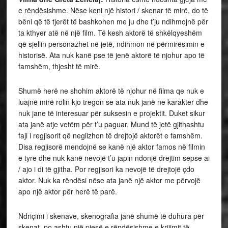
e rëndësishme. Nëse keni një histori / skenar të mirë, do të
bëni që të tjerët të bashkohen me ju dhe t’ju ndihmojnë për
ta kthyer atë në një film. Të kesh aktorë të shkëlqyeshëm
që sjellin personazhet në jetë, ndihmon në përmirësimin e
historisë. Ata nuk kanë pse të jenë aktorë të njohur apo të
famshëm, thjesht të mirë.
Shumë herë ne shohim aktorë të njohur në filma qe nuk e
luajnë mirë rolin kjo tregon se ata nuk janë ne karakter dhe
nuk jane të interesuar për suksesin e projektit. Duket sikur
ata janë atje vetëm për t’u paguar. Mund të jetë gjithashtu
faji i regjisorit që neglizhon të drejtojë aktorët e famshëm.
Disa regjisorë mendojnë se kanë një aktor famos në filmin
e tyre dhe nuk kanë nevojë t’u japin ndonjë drejtim sepse ai
/ ajo i di të gjitha. Por regjisori ka nevojë të drejtojë çdo
aktor. Nuk ka rëndësi nëse ata janë një aktor me përvojë
apo një aktor për herë të parë.
Ndriçimi i skenave, skenografia janë shumë të duhura për
skenat, po ashtu një pjesë e rëndësishme e krijimit të