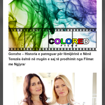
Gonxhe – Historia e patreguar për fëmijërinë e Nënë
Terezës është në rrugën e saj të prodhimit nga Filmat
me Ngjyra/