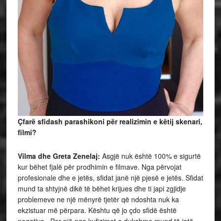
Çfarë sfidash parashikoni për realizimin e këtij skenari,
filmi?
Vilma dhe Greta Zenelaj:
Asgjë nuk është 100% e sigurtë
kur bëhet fjalë për prodhimin e filmave. Nga përvojat
profesionale dhe e jetës, sfidat janë një pjesë e jetës. Sfidat
mund ta shtyjnë dikë të bëhet krijues dhe ti japi zgjidje
problemeve ne një mënyrë tjetër që ndoshta nuk ka
ekzistuar më përpara. Kështu që jo çdo sfidë është