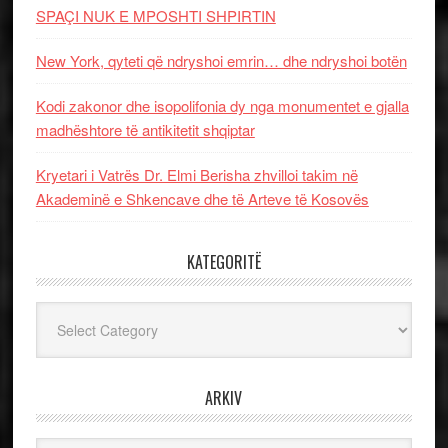
SPAÇI NUK E MPOSHTI SHPIRTIN
New York, qyteti që ndryshoi emrin… dhe ndryshoi botën
Kodi zakonor dhe isopolifonia dy nga monumentet e gjalla
madhështore të antikitetit shqiptar
Kryetari i Vatrës Dr. Elmi Berisha zhvilloi takim në
Akademinë e Shkencave dhe të Arteve të Kosovës
KATEGORITË
Kategoritë
ARKIV