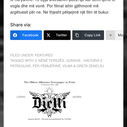
vogla dhe më vonë. Por filmat ishin gjithmonë më
argëtuesit për ne. Ne thjesht pëlqejmë një film të bukur.
Share via:
Facebook
Twitter
Copy Link
More
FILED UNDER:
FEATURED
TAGGED WITH:
E NËNË TEREZËS
,
GONXHE - HISTORIA E
PATREGUAR
,
PËR FËMIJËRINË
,
VILMA & GRETA ZENELAJ