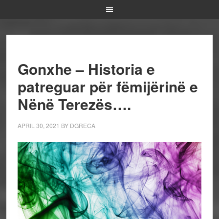
Gonxhe – Historia e
patreguar për fëmijërinë e
Nënë Terezës….
APRIL 30, 2021
BY
DGRECA