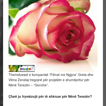
Themelueset e kompanisë “Filmat me Ngjyra” Greta dhe
Vilma Zenelaj tregojnë për projektin e shumëpritur për
Nënë Terezën – “Gonxhe”.
Çfarë ju frymëzojë për të shkruar për Nënë Terezën?