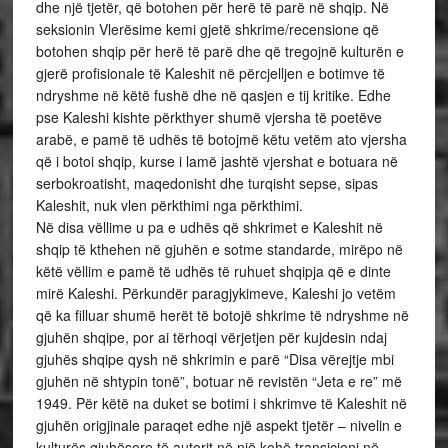
dhe një tjetër, që botohen për herë të parë në shqip. Në
seksionin Vlerësime kemi gjetë shkrime/recensione që
botohen shqip për herë të parë dhe që tregojnë kulturën e
gjerë profisionale të Kaleshit në përcjelljen e botimve të
ndryshme në këtë fushë dhe në qasjen e tij kritike. Edhe
pse Kaleshi kishte përkthyer shumë vjersha të poetëve
arabë, e pamë të udhës të botojmë këtu vetëm ato vjersha
që i botoi shqip, kurse i lamë jashtë vjershat e botuara në
serbokroatisht, maqedonisht dhe turqisht sepse, sipas
Kaleshit, nuk vlen përkthimi nga përkthimi.
Në disa vëllime u pa e udhës që shkrimet e Kaleshit në
shqip të kthehen në gjuhën e sotme standarde, mirëpo në
këtë vëllim e pamë të udhës të ruhuet shqipja që e dinte
mirë Kaleshi. Përkundër paragjykimeve, Kaleshi jo vetëm
që ka filluar shumë herët të botojë shkrime të ndryshme në
gjuhën shqipe, por ai tërhoqi vërjetjen për kujdesin ndaj
gjuhës shqipe qysh në shkrimin e parë “Disa vërejtje mbi
gjuhën në shtypin tonë”, botuar në revistën “Jeta e re” më
1949. Për këtë na duket se botimi i shkrimve të Kaleshit në
gjuhën origjinale paraqet edhe një aspekt tjetër – nivelin e
kulturës gjuhësore të autorit në një kohë transicioni në