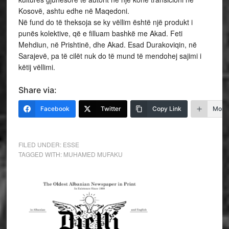
Kosovë, ashtu edhe në Maqedoni.
Në fund do të theksoja se ky vëllim është një produkt i
punës kolektive, që e filluam bashkë me Akad. Feti
Mehdiun, në Prishtinë, dhe Akad. Esad Durakoviqin, në
Sarajevë, pa të cilët nuk do të mund të mendohej sajimi i
këtij vëllimi.
Share via:
Facebook
Twitter
Copy Link
More
FILED UNDER:
ESSE
TAGGED WITH:
MUHAMED MUFAKU