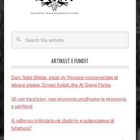
ARTIKUJT E FUNDIT
Dom Ndre Mjeda, sipas dy figurave monumentale të
letrave shqipe, Ernest Koliqit dhe At Gjergj Fishta
36 vjet tranzicion, nga ekonomia prodhuese te ekonomia
e përfitimit
A ndihmon krijimtaria në zbulimin e potencialeve të
fshehura?