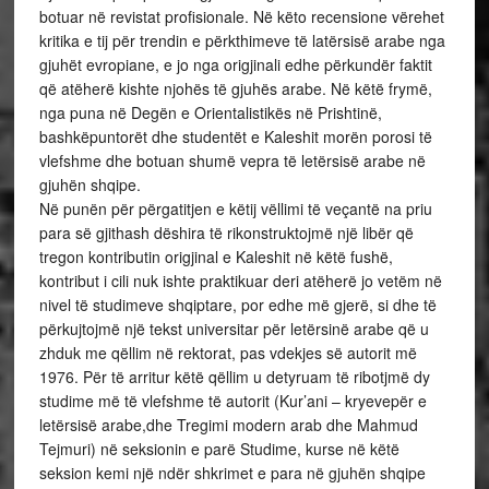
botuar në revistat profisionale. Në këto recensione vërehet
kritika e tij për trendin e përkthimeve të latërsisë arabe nga
gjuhët evropiane, e jo nga origjinali edhe përkundër faktit
që atëherë kishte njohës të gjuhës arabe. Në këtë frymë,
nga puna në Degën e Orientalistikës në Prishtinë,
bashkëpuntorët dhe studentët e Kaleshit morën porosi të
vlefshme dhe botuan shumë vepra të letërsisë arabe në
gjuhën shqipe.
Në punën për përgatitjen e këtij vëllimi të veçantë na priu
para së gjithash dëshira të rikonstruktojmë një libër që
tregon kontributin origjinal e Kaleshit në këtë fushë,
kontribut i cili nuk ishte praktikuar deri atëherë jo vetëm në
nivel të studimeve shqiptare, por edhe më gjerë, si dhe të
përkujtojmë një tekst universitar për letërsinë arabe që u
zhduk me qëllim në rektorat, pas vdekjes së autorit më
1976. Për të arritur këtë qëllim u detyruam të ribotjmë dy
studime më të vlefshme të autorit (Kur’ani – kryevepër e
letërsisë arabe,dhe Tregimi modern arab dhe Mahmud
Tejmuri) në seksionin e parë Studime, kurse në këtë
seksion kemi një ndër shkrimet e para në gjuhën shqipe