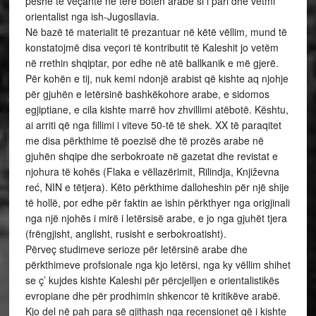
peshë të veçantë në tërë botën arabe si i pari dhe vetmi
orientalist nga ish-Jugosllavia.
Në bazë të materialit të prezantuar në këtë vëllim, mund të
konstatojmë disa veçori të kontributit të Kaleshit jo vetëm
në rrethin shqiptar, por edhe në atë ballkanik e më gjerë.
Për kohën e tij, nuk kemi ndonjë arabist që kishte aq njohje
për gjuhën e letërsinë bashkëkohore arabe, e sidomos
egjiptiane, e cila kishte marrë hov zhvillimi atëbotë. Kështu,
ai arriti që nga fillimi i viteve 50-të të shek. XX të paraqitet
me disa përkthime të poezisë dhe të prozës arabe në
gjuhën shqipe dhe serbokroate në gazetat dhe revistat e
njohura të kohës (Flaka e vëllazërimit, Rilindja, Književna
reć, NIN e tëtjera). Këto përkthime dalloheshin për një shije
të hollë, por edhe për faktin ae ishin përkthyer nga origjinali
nga një njohës i mirë i letërsisë arabe, e jo nga gjuhët tjera
(frëngjisht, anglisht, rusisht e serbokroatisht).
Përveç studimeve serioze për letërsinë arabe dhe
përkthimeve profsionale nga kjo letërsi, nga ky vëllim shihet
se ç’ kujdes kishte Kaleshi për përcjelljen e orientalistikës
evropiane dhe për prodhimin shkencor të kritikëve arabë.
Kjo del në pah para së gjithash nga recensionet që i kishte