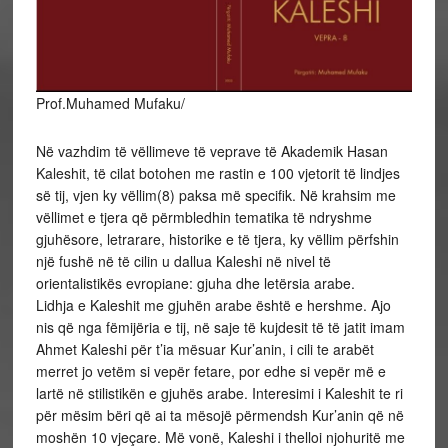
Prof.Muhamed Mufaku/
Në vazhdim të vëllimeve të veprave të Akademik Hasan
Kaleshit, të cilat botohen me rastin e 100 vjetorit të lindjes
së tij, vjen ky vëllim(8) paksa më specifik. Në krahsim me
vëllimet e tjera që përmbledhin tematika të ndryshme
gjuhësore, letrarare, historike e të tjera, ky vëllim përfshin
një fushë në të cilin u dallua Kaleshi në nivel të
orientalistikës evropiane: gjuha dhe letërsia arabe.
Lidhja e Kaleshit me gjuhën arabe është e hershme. Ajo
nis që nga fëmijëria e tij, në saje të kujdesit të të jatit imam
Ahmet Kaleshi për t’ia mësuar Kur’anin, i cili te arabët
merret jo vetëm si vepër fetare, por edhe si vepër më e
lartë në stilistikën e gjuhës arabe. Interesimi i Kaleshit te ri
për mësim bëri që ai ta mësojë përmendsh Kur’anin që në
moshën 10 vjeçare. Më vonë, Kaleshi i thelloi njohuritë me