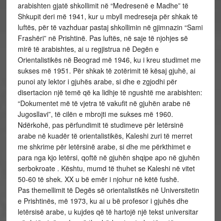
arabishten gjatë shkollimit në “Medresenë e Madhe” të
Shkupit deri më 1941, kur u mbyll medreseja për shkak të
luftës, për të vazhduar pastaj shkollimin në gjimnazin “Sami
Frashëri” në Prishtinë. Pas luftës, në saje të njohjes së
mirë të arabishtes, ai u regjistrua në Degën e
Orientalistikës në Beograd më 1946, ku i kreu studimet me
sukses më 1951. Për shkak të zotërimit të kësaj gjuhë, ai
punoi aty lektor i gjuhës arabe, si dhe e zgjodhi për
disertacion një temë që ka lidhje të ngushtë me arabishten:
“Dokumentet më të vjetra të vakufit në gjuhën arabe në
Jugosllavi”, të cilën e mbrojti me sukses më 1960.
Ndërkohë, pas përfundimit të studimeve për letërsinë
arabe në kuadër të orientalistikës, Kaleshi zuri të merret
me shkrime për letërsinë arabe, si dhe me përkthimet e
para nga kjo letërsi, qoftë në gjuhën shqipe apo në gjuhën
serbokroate . Kështu, mumd të thuhet se Kaleshi në vitet
50-60 të shek. XX u bë emër i njohur në këtë fushë.
Pas themellimit të Degës së orientalistikës në Universitetin
e Prishtinës, më 1973, ku ai u bë profesor i gjuhës dhe
letërsisë arabe, u kujdes që të hartojë një tekst universitar