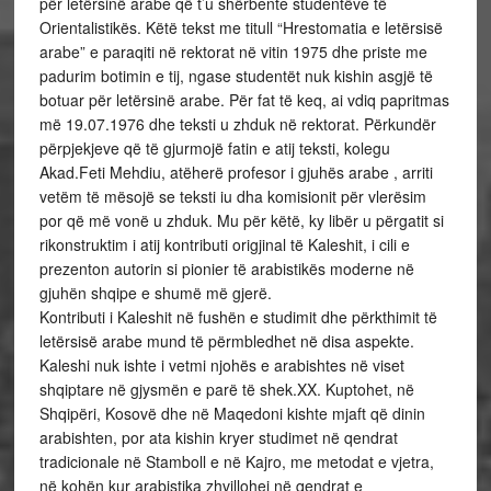
për letërsinë arabe që t’u shërbente studentëve të
Orientalistikës. Këtë tekst me titull “Hrestomatia e letërsisë
arabe” e paraqiti në rektorat në vitin 1975 dhe priste me
padurim botimin e tij, ngase studentët nuk kishin asgjë të
botuar për letërsinë arabe. Për fat të keq, ai vdiq papritmas
më 19.07.1976 dhe teksti u zhduk në rektorat. Përkundër
përpjekjeve që të gjurmojë fatin e atij teksti, kolegu
Akad.Feti Mehdiu, atëherë profesor i gjuhës arabe , arriti
vetëm të mësojë se teksti iu dha komisionit për vlerësim
por që më vonë u zhduk. Mu për këtë, ky libër u përgatit si
rikonstruktim i atij kontributi origjinal të Kaleshit, i cili e
prezenton autorin si pionier të arabistikës moderne në
gjuhën shqipe e shumë më gjerë.
Kontributi i Kaleshit në fushën e studimit dhe përkthimit të
letërsisë arabe mund të përmbledhet në disa aspekte.
Kaleshi nuk ishte i vetmi njohës e arabishtes në viset
shqiptare në gjysmën e parë të shek.XX. Kuptohet, në
Shqipëri, Kosovë dhe në Maqedoni kishte mjaft që dinin
arabishten, por ata kishin kryer studimet në qendrat
tradicionale në Stamboll e në Kajro, me metodat e vjetra,
në kohën kur arabistika zhvillohej në qendrat e