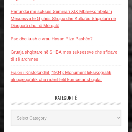
Përfundoi me sukses Seminari XIX Mbarëkombëtar i
Mësuesve të Gjuhës Shqipe dhe Kulturës Shqiptare në
Diasporë dhe në Mërgatë
Pse dhe kush e vrau Hasan Riza Pashën?
Gruaja shqiptare në SHBA mes sukseseve dhe sfidave
të së ardhmes
Fjalori i Kristoforidhit (1904): Monument leksikografik,
etnogjeografik dhe i identitetit kombëtar shqiptar
KATEGORITË
Kategoritë