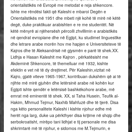
orientalistikës në Evropë me metodat e reja shkencore.
Ishte me rëndësi fakti që Kaleshi e mbaroi Degën e
Orientalistikës më 1951 dhe mbeti një kohë të mirë në këtë
degë, duke praktikuar arabishten e re me studentët. Në
këtë mënyrë ai njëhersësh përcolli zhvillimin e arabistikës
në qendrat evropiane dhe në Egjipt, ku studimet linguestike
dhe letrare arabe morën hov me hapjen e Universiteteve të
Kajros dhe të Aleksandrisë në gjysmën e parë të shek.XX.
Lidhja e Hasan Kaleshit me Kajron , përkatësisht me
Akdeminë Shkencore, të themelluar më 1932, kishte
efektin e vet në të dy drejtimet. Për Kaleshin,vizitat në
Kajro, gjatë viteve 1965-1967, kontribuan dukshëm që ai të
njihte më mirë gjuhën dhe letërsinë arabe në kohën kur
Egjipti ishte qendër e letërsisë bashkëkohore arabe, më
emrat më eminentë të shek. XX, si Taha Husein, Teufik al-
Hakim, Mhmud Tejmur, Naxhib Mahfuzë dhe të tjerë. Disa
nga këto personalitete Kaleshi i kishte njohur edhe më
herët nga larg, duke ua përkthyer disa krijime në shqip dhe
serbokroatisht, mirëpo tani lidhjat e tij personale me disa
shkrimtarë më të njohur, e sidomos me M.Tejmurin, e