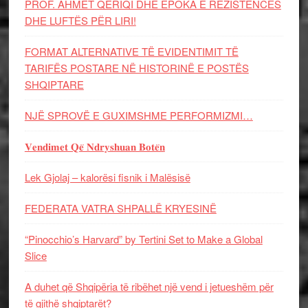
PROF. AHMET QERIQI DHE EPOKA E REZISTENCЁS
DHE LUFTЁS PЁR LIRI!
FORMAT ALTERNATIVE TË EVIDENTIMIT TË
TARIFËS POSTARE NË HISTORINË E POSTËS
SHQIPTARE
NJË SPROVË E GUXIMSHME PERFORMIZMI…
𝐕𝐞𝐧𝐝𝐢𝐦𝐞𝐭 𝐐𝐞̈ 𝐍𝐝𝐫𝐲𝐬𝐡𝐮𝐚𝐧 𝐁𝐨𝐭𝐞̈𝐧
Lek Gjolaj – kalorësi fisnik i Malësisë
FEDERATA VATRA SHPALLË KRYESINË
“Pinocchio’s Harvard” by Tertini Set to Make a Global
Slice
A duhet që Shqipëria të ribëhet një vend i jetueshëm për
të gjithë shqiptarët?