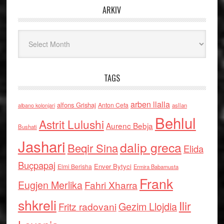
ARKIV
Arkiv
TAGS
arben llalla
alfons Grishaj
Anton Cefa
asllan
albano kolonjari
Behlul
Astrit Lulushi
Aurenc Bebja
Bushati
Jashari
dalip greca
Beqir Sina
Elida
Buçpapaj
Enver Bytyci
Elmi Berisha
Ermira Babamusta
Frank
Eugjen Merlika
Fahri Xharra
shkreli
Ilir
Gezim Llojdia
Fritz radovani