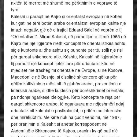
nxitën të merret më shumë me përkthimin e veprave të
tyre.
Kaleshi u paraqit në Kajro si orientalist evropian në kohën
kur gati në tërë botën arabe orientalizmi evropian kishte një
imazh negativ, gjë që e trajtoi Eduard Saidi në veprën e tij
“Orientalismi”. Mirpo Kaleshi, në paraqitjen e tij më 1965 në
Kajro me një ligjëratë rreth konceptit të orientalistikës ashtu
siç e kuptonte ai dhe ashtu siç punonte për të, solli një risi
për qarqat shkencore atje. Kështu, Kaleshi në ligjeratën e
tij paraqiti një koncept tjetër fare për orientalistikën në
mjediset me trashëgimi orientale në Evropë, si në Kosovë,
Maqedoni e në Bosnje, si displinë shkencore që ka për
qëllim kultivimin e mësimit të gjuhës arabe, prezentimin e
letërsisë arabe, si dhe kujdesin për dorëshkrimet orientale,
pa ndonjë ngarkesë idelogjike. Këto koncepte të reja për
qarqet shkencore arabe, të ngarkuara me ndjeshmëri ndaj
orientalizmit kolonial e postkolonial, u pritën me interesim
dhe mirëkuptim. Me këtë nuk na çudit vendimi, më 1967,
për pranimin e Kaleshit si anëtar korrespodent në
Akdeminë e Shkencave të Kajros, pranim ky që pati një