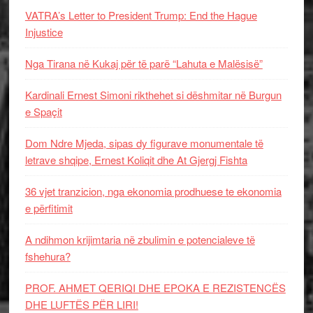
VATRA’s Letter to President Trump: End the Hague
Injustice
Nga Tirana në Kukaj për të parë “Lahuta e Malësisë”
Kardinali Ernest Simoni rikthehet si dëshmitar në Burgun
e Spaçit
Dom Ndre Mjeda, sipas dy figurave monumentale të
letrave shqipe, Ernest Koliqit dhe At Gjergj Fishta
36 vjet tranzicion, nga ekonomia prodhuese te ekonomia
e përfitimit
A ndihmon krijimtaria në zbulimin e potencialeve të
fshehura?
PROF. AHMET QERIQI DHE EPOKA E REZISTENCЁS
DHE LUFTЁS PЁR LIRI!