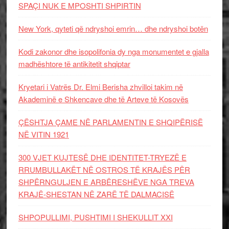
SPAÇI NUK E MPOSHTI SHPIRTIN
New York, qyteti që ndryshoi emrin… dhe ndryshoi botën
Kodi zakonor dhe isopolifonia dy nga monumentet e gjalla
madhështore të antikitetit shqiptar
Kryetari i Vatrës Dr. Elmi Berisha zhvilloi takim në
Akademinë e Shkencave dhe të Arteve të Kosovës
ÇËSHTJA ÇAME NË PARLAMENTIN E SHQIPËRISË
NË VITIN 1921
300 VJET KUJTESË DHE IDENTITET-TRYEZË E
RRUMBULLAKËT NË OSTROS TË KRAJËS PËR
SHPËRNGULJEN E ARBËRESHËVE NGA TREVA
KRAJË-SHESTAN NË ZARË TË DALMACISË
SHPOPULLIMI, PUSHTIMI I SHEKULLIT XXI