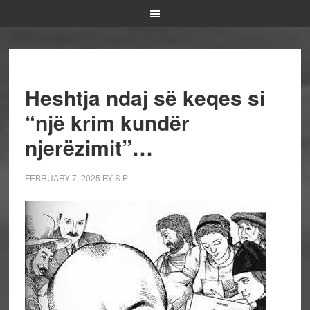
Heshtja ndaj së keqes si
“një krim kundër
njerëzimit”…
FEBRUARY 7, 2025
BY
S P