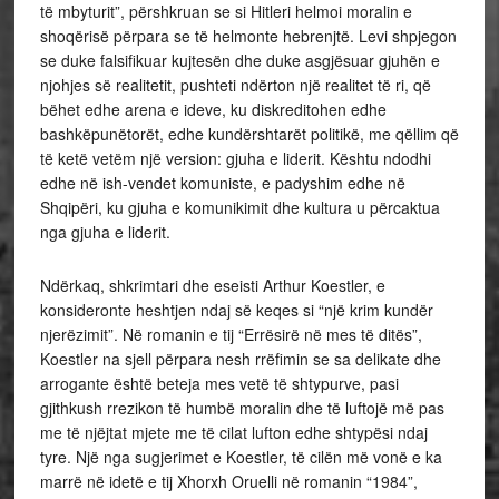
të mbyturit”, përshkruan se si Hitleri helmoi moralin e
shoqërisë përpara se të helmonte hebrenjtë. Levi shpjegon
se duke falsifikuar kujtesën dhe duke asgjësuar gjuhën e
njohjes së realitetit, pushteti ndërton një realitet të ri, që
bëhet edhe arena e ideve, ku diskreditohen edhe
bashkëpunëtorët, edhe kundërshtarët politikë, me qëllim që
të ketë vetëm një version: gjuha e liderit. Kështu ndodhi
edhe në ish-vendet komuniste, e padyshim edhe në
Shqipëri, ku gjuha e komunikimit dhe kultura u përcaktua
nga gjuha e liderit.
Ndërkaq, shkrimtari dhe eseisti Arthur Koestler, e
konsideronte heshtjen ndaj së keqes si “një krim kundër
njerëzimit”. Në romanin e tij “Errësirë në mes të ditës”,
Koestler na sjell përpara nesh rrëfimin se sa delikate dhe
arrogante është beteja mes vetë të shtypurve, pasi
gjithkush rrezikon të humbë moralin dhe të luftojë më pas
me të njëjtat mjete me të cilat lufton edhe shtypësi ndaj
tyre. Një nga sugjerimet e Koestler, të cilën më vonë e ka
marrë në idetë e tij Xhorxh Oruelli në romanin “1984”,