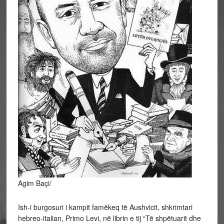
Agim Baçi/
Ish-i burgosuri i kampit famëkeq të Aushvicit, shkrimtari
hebreo-italian, Primo Levi, në librin e tij “Të shpëtuarit dhe