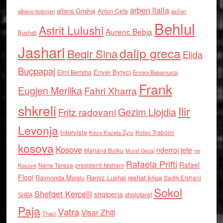
arben llalla
alfons Grishaj
Anton Cefa
asllan
albano kolonjari
Behlul
Astrit Lulushi
Aurenc Bebja
Bushati
Jashari
dalip greca
Beqir Sina
Elida
Buçpapaj
Enver Bytyci
Elmi Berisha
Ermira Babamusta
Frank
Eugjen Merlika
Fahri Xharra
shkreli
Ilir
Gezim Llojdia
Fritz radovani
Levonja
Interviste
Kolec Traboini
Keze Kozeta Zylo
kosova
Kosove
nderroi jete
Marjana Bulku
ne
Murat Gecaj
Rafaela Prifti
Rafael
Nene Tereza
Kosove
presidenti Nishani
Floqi
Raimonda Moisiu
Ramiz Lushaj
reshat kripa
Sadik Elshani
Sokol
Shefqet Kercelli
shqiperia
shqiptaret
SHBA
Paja
Vatra
Visar Zhiti
Thaci