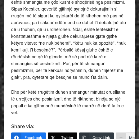
është shmangia me çdo kusht e shoqërisë nga pesimizmi.
Sipas Koestler, qeveritë gjithnjë synojnë dekurajimin si
rrugën më të sigurt ku qytetarët do të kthehen më pas në
aprovues, pa i shkuar ndërmend se duhet t’i debatojnë ato
që u thuhen, që u urdhërohen. Ndaj, është lehtësisht e
konstatueshme e njëjta gjuhë dekurajuese gjatë gjithë
këtyre viteve: “ne nuk bëhemi”, “këtu nuk ka opozitë”, “nuk
kemi kujt t’i besojmë?”. Përballë kësaj gjuhe është e
rëndësishme që të gjendet më së pari një kurë e
shmangies së pesimizmit. Por, për të shmangur
pesimizmin, për të kërkuar ndryshimin, duhen “njerëz me
gjak”, pra, qytetarë që besojnë se mund t’ia dalin.
Dhe për këtë rrugëtim duhen shmangur minutat oruelliane
të urrejtjes dhe pesimizmit dhe të rikthehet bindja se një
popull e ka gjithmonë mundësinë të marrë në dorë fatin e
vet.
Share via:
Facebook
Twitter
Copy Link
More