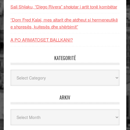
Sali Shijaku, “Diego Rivera” shqiptar i artit tonë kombëtar
“Dom Fred Kalaj, mes altarit dhe atdheut si hermeneutikë
e shpresës, kujtesës dhe shërbimit”
A PO ARMATOSET BALLKANI?
KATEGORITË
Kategoritë
ARKIV
Arkiv