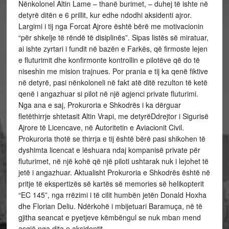
Nënkolonel Altin Lame – thanë burimet, – duhej të ishte në
detyrë ditën e 6 prillit, kur edhe ndodhi aksidenti ajror.
Largimi i tij nga Forcat Ajrore është bërë me motivacionin
“për shkelje të rëndë të disiplinës”. Sipas listës së miratuar,
ai ishte zyrtari i fundit në bazën e Farkës, që firmoste lejen
e fluturimit dhe konfirmonte kontrollin e pilotëve që do të
niseshin me mision trajnues. Por prania e tij ka qenë fiktive
në detyrë, pasi nënkoloneli në fakt atë ditë rezulton të ketë
qenë i angazhuar si pilot në një agjenci private fluturimi.
Nga ana e saj, Prokuroria e Shkodrës i ka dërguar
fletëthirrje shtetasit Altin Vrapi, me detyrëDdrejtor i Sigurisë
Ajrore të Licencave, në Autoritetin e Aviacionit Civil.
Prokuroria thotë se thirrja e tij është bërë pasi shikohen të
dyshimta licencat e lëshuara ndaj kompanisë private për
fluturimet, në një kohë që një piloti ushtarak nuk i lejohet të
jetë i angazhuar. Aktualisht Prokuroria e Shkodrës është në
pritje të ekspertizës së kartës së memories së helikopterit
“EC 145”, nga rrëzimi i të cilit humbën jetën Donald Hoxha
dhe Florian Deliu. Ndërkohë i mbijetuari Baramuça, në të
gjitha seancat e pyetjeve këmbëngul se nuk mban mend
asgjë nga dita e aksidentit.