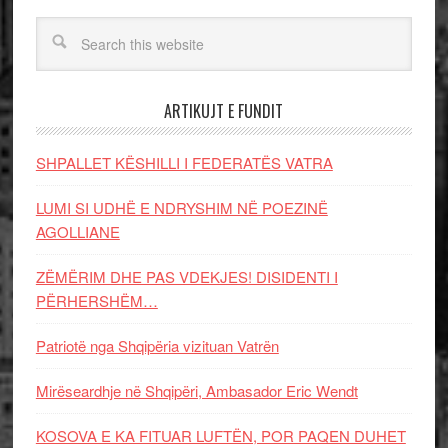
ARTIKUJT E FUNDIT
SHPALLET KËSHILLI I FEDERATËS VATRA
LUMI SI UDHË E NDRYSHIM NË POEZINË
AGOLLIANE
ZËMËRIM DHE PAS VDEKJES! DISIDENTI I
PËRHERSHËM…
Patriotë nga Shqipëria vizituan Vatrën
Mirëseardhje në Shqipëri, Ambasador Eric Wendt
KOSOVA E KA FITUAR LUFTËN, POR PAQEN DUHET