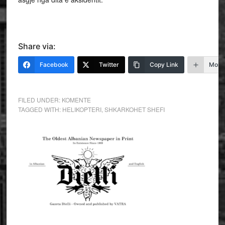
Share via:
Facebook
Twitter
Copy Link
More
FILED UNDER:
KOMENTE
TAGGED WITH:
HELIKOPTERI
,
SHKARKOHET SHEFI