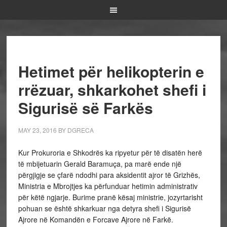
Hetimet për helikopterin e
rrëzuar, shkarkohet shefi i
Sigurisë së Farkës
MAY 23, 2016
BY
DGRECA
Kur Prokuroria e Shkodrës ka ripyetur për të disatën herë
të mbijetuarin Gerald Baramuça, pa marë ende një
përgjigje se çfarë ndodhi para aksidentit ajror të Grizhës,
Ministria e Mbrojtjes ka përfunduar hetimin administrativ
për këtë ngjarje. Burime pranë kësaj ministrie, jozyrtarisht
pohuan se është shkarkuar nga detyra shefi i Sigurisë
Ajrore në Komandën e Forcave Ajrore në Farkë.