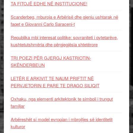
TA FITOJË EDHE NË INSTITUCIONE!
Scanderbeg, mburoja e Arbërisë dhe gjeniu ushtarak në
faqet e Giovanni Carlo Saraceni-t
Republika mbi interesat politike: sovraniteti i qytetarëve,
kushtetutshmëria dhe përgjegjësia shtetërore
TRI POEZI PËR GJERGJ KASTRIOTIN-
SKËNDERBEUN
LETËR E ARKIVIT TE NAUM PRIFTIT NË
PERVJETORIN E PARE TE DRAGO SILIQIT
Oxhaku, nga elementi arkitektonik te simboli i trungut
familjar
Arbëreshët si model evropian i mbrojtjes së identitetit
kulturor