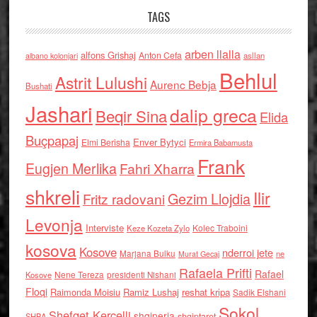
TAGS
arben llalla
alfons Grishaj
Anton Cefa
asllan
albano kolonjari
Behlul
Astrit Lulushi
Aurenc Bebja
Bushati
Jashari
dalip greca
Beqir Sina
Elida
Buçpapaj
Enver Bytyci
Elmi Berisha
Ermira Babamusta
Frank
Eugjen Merlika
Fahri Xharra
shkreli
Ilir
Gezim Llojdia
Fritz radovani
Levonja
Interviste
Kolec Traboini
Keze Kozeta Zylo
kosova
Kosove
nderroi jete
Marjana Bulku
ne
Murat Gecaj
Rafaela Prifti
Rafael
Nene Tereza
Kosove
presidenti Nishani
Floqi
Raimonda Moisiu
Ramiz Lushaj
reshat kripa
Sadik Elshani
Sokol
Shefqet Kercelli
shqiperia
shqiptaret
SHBA