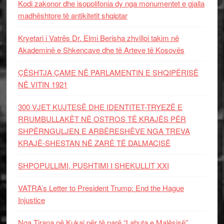
Kodi zakonor dhe isopolifonia dy nga monumentet e gjalla
madhështore të antikitetit shqiptar
Kryetari i Vatrës Dr. Elmi Berisha zhvilloi takim në
Akademinë e Shkencave dhe të Arteve të Kosovës
ÇËSHTJA ÇAME NË PARLAMENTIN E SHQIPËRISË
NË VITIN 1921
300 VJET KUJTESË DHE IDENTITET-TRYEZË E
RRUMBULLAKËT NË OSTROS TË KRAJËS PËR
SHPËRNGULJEN E ARBËRESHËVE NGA TREVA
KRAJË-SHESTAN NË ZARË TË DALMACISË
SHPOPULLIMI, PUSHTIMI I SHEKULLIT XXI
VATRA’s Letter to President Trump: End the Hague
Injustice
Nga Tirana në Kukaj për të parë “Lahuta e Malësisë”