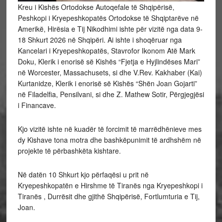
Kreu i Kishës Ortodokse Autoqefale të Shqipërisë,
Peshkopi i Kryepeshkopatës Ortodokse të Shqiptarëve në
Amerikë, Hirësia e Tij Nikodhimi ishte për vizitë nga data 9-
18 Shkurt 2026 në Shqipëri. Ai ishte i shoqëruar nga
Kancelari i Kryepeshkopatës, Stavrofor Ikonom Atë Mark
Doku, Klerik i enorisë së Kishës “Fjetja e Hyjlindëses Mari”
në Worcester, Massachusets, si dhe V.Rev. Kakhaber (Kai)
Kurtanidze, Klerik i enorisë së Kishës “Shën Joan Gojarti”
në Filadelfia, Pensilvani, si dhe Z. Mathew Sotir, Përgjegjësi
i Financave.
Kjo vizitë ishte në kuadër të forcimit të marrëdhënieve mes
dy Kishave tona motra dhe bashkëpunimit të ardhshëm në
projekte të përbashkëta kishtare.
Në datën 10 Shkurt kjo përfaqësi u prit në
Kryepeshkopatën e Hirshme të Tiranës nga Kryepeshkopi i
Tiranës , Durrësit dhe gjithë Shqipërisë, Fortlumturia e Tij,
Joan.