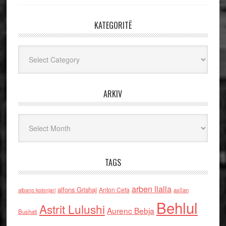
KATEGORITË
Kategoritë
ARKIV
Arkiv
TAGS
arben llalla
alfons Grishaj
Anton Cefa
asllan
albano kolonjari
Behlul
Astrit Lulushi
Aurenc Bebja
Bushati