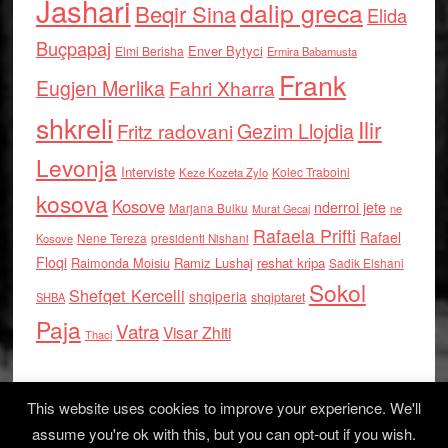
Jashari
dalip greca
Beqir Sina
Elida
Buçpapaj
Enver Bytyci
Elmi Berisha
Ermira Babamusta
Frank
Eugjen Merlika
Fahri Xharra
shkreli
Ilir
Gezim Llojdia
Fritz radovani
Levonja
Interviste
Kolec Traboini
Keze Kozeta Zylo
kosova
Kosove
nderroi jete
Marjana Bulku
ne
Murat Gecaj
Rafaela Prifti
Rafael
Nene Tereza
Kosove
presidenti Nishani
Floqi
Raimonda Moisiu
Ramiz Lushaj
reshat kripa
Sadik Elshani
Sokol
Shefqet Kercelli
shqiperia
shqiptaret
SHBA
Paja
Vatra
Visar Zhiti
Thaci
This website uses cookies to improve your experience. We'll
assume you're ok with this, but you can opt-out if you wish.