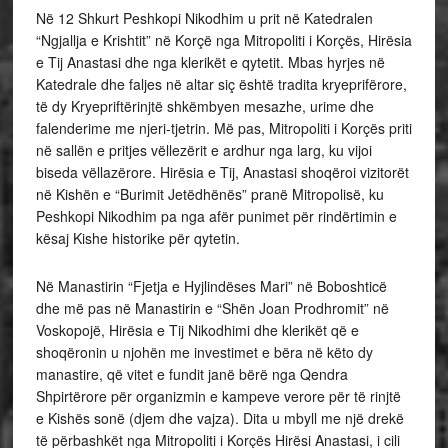
Në 12 Shkurt Peshkopi Nikodhim u prit në Katedralen
“Ngjallja e Krishtit” në Korçë nga Mitropoliti i Korçës, Hirësia
e Tij Anastasi dhe nga klerikët e qytetit. Mbas hyrjes në
Katedrale dhe faljes në altar siç është tradita kryeprifërore,
të dy Kryepriftërinjtë shkëmbyen mesazhe, urime dhe
falenderime me njeri-tjetrin. Më pas, Mitropoliti i Korçës priti
në sallën e pritjes vëllezërit e ardhur nga larg, ku vijoi
biseda vëllazërore. Hirësia e Tij, Anastasi shoqëroi vizitorët
në Kishën e “Burimit Jetëdhënës” pranë Mitropolisë, ku
Peshkopi Nikodhim pa nga afër punimet për rindërtimin e
kësaj Kishe historike për qytetin.
Në Manastirin “Fjetja e Hyjlindëses Mari” në Boboshticë
dhe më pas në Manastirin e “Shën Joan Prodhromit” në
Voskopojë, Hirësia e Tij Nikodhimi dhe klerikët që e
shoqëronin u njohën me investimet e bëra në këto dy
manastire, që vitet e fundit janë bërë nga Qendra
Shpirtërore për organizmin e kampeve verore për të rinjtë
e Kishës sonë (djem dhe vajza). Dita u mbyll me një drekë
të përbashkët nga Mitropoliti i Korçës Hirësi Anastasi, i cili