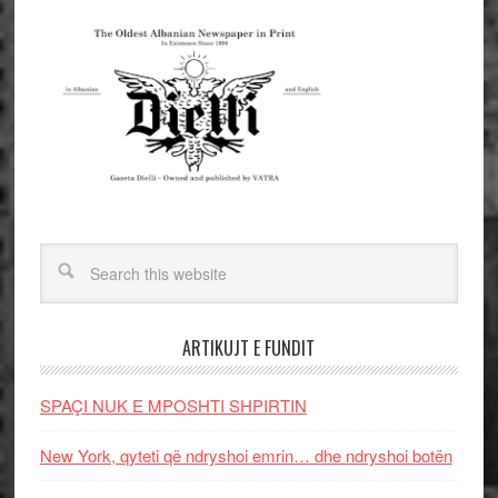
ARTIKUJT E FUNDIT
SPAÇI NUK E MPOSHTI SHPIRTIN
New York, qyteti që ndryshoi emrin… dhe ndryshoi botën