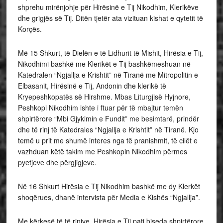
shprehu mirënjohje për Hirësinë e Tij Nikodhim, Klerikëve
dhe grigjës së Tij. Ditën tjetër ata vizituan kishat e qytetit të
Korçës.
Më 15 Shkurt, të Dielën e të Lidhurit të Mishit, Hirësia e Tij,
Nikodhimi bashkë me Klerikët e Tij bashkëmeshuan në
Katedralen “Ngjallja e Krishtit” në Tiranë me Mitropolitin e
Elbasanit, Hirësinë e Tij, Andonin dhe klerikë të
Kryepeshkopatës së Hirshme. Mbas Liturgjisë Hyjnore,
Peshkopi Nikodhim ishte i ftuar për të mbajtur temën
shpirtërore “Mbi Gjykimin e Fundit” me besimtarë, prindër
dhe të rinj të Katedrales “Ngjallja e Krishtit” në Tiranë. Kjo
temë u prit me shumë interes nga të pranishmit, të cilët e
vazhduan këtë takim me Peshkopin Nikodhim përmes
pyetjeve dhe përgjigjeve.
Në 16 Shkurt Hirësia e Tij Nikodhim bashkë me dy Klerkët
shoqërues, dhanë intervista për Media e Kishës “Ngjallja”.
Me kërkesë të të rinjve, Hirësia e Tij pati biseda shpirtërore