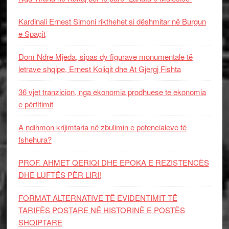
Kardinali Ernest Simoni rikthehet si dëshmitar në Burgun
e Spaçit
Dom Ndre Mjeda, sipas dy figurave monumentale të
letrave shqipe, Ernest Koliqit dhe At Gjergj Fishta
36 vjet tranzicion, nga ekonomia prodhuese te ekonomia
e përfitimit
A ndihmon krijimtaria në zbulimin e potencialeve të
fshehura?
PROF. AHMET QERIQI DHE EPOKA E REZISTENCЁS
DHE LUFTЁS PЁR LIRI!
FORMAT ALTERNATIVE TË EVIDENTIMIT TË
TARIFËS POSTARE NË HISTORINË E POSTËS
SHQIPTARE