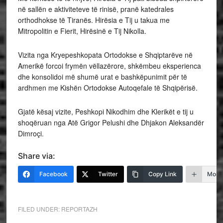
në sallën e aktiviteteve të rinisë, pranë katedrales
orthodhokse të Tiranës. Hirësia e Tij u takua me
Mitropolitin e Fierit, Hirësinë e Tij Nikolla.
Vizita nga Kryepeshkopata Ortodokse e Shqiptarëve në
Amerikë forcoi frymën vëllazërore, shkëmbeu eksperienca
dhe konsolidoi më shumë urat e bashkëpunimit për të
ardhmen me Kishën Ortodokse Autoqefale të Shqipërisë.
Gjatë kësaj vizite, Peshkopi Nikodhim dhe Klerikët e tij u
shoqëruan nga Atë Grigor Pelushi dhe Dhjakon Aleksandër
Dimroçi.
Share via:
Facebook
Twitter
Copy Link
More
FILED UNDER:
REPORTAZH