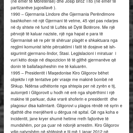
(në emër të Mbretërisë) dhe Josip Broz Tito (në emër të
partizanëve jugosllavë ).
1990 – Gjermania Lindore dhe Gjermania Perëndimore
bashkohen në një Gjermani të vetme, 45 vjet pas ndarjes
në dy shtete në fund të Luftës së Dytë Botërore. Me një
përvojë të kaluar naziste, një nga hapat e para të
Gjermanisë së re për të shëruar plagët e shkaktuara nga
regjimi komunist ishte përcaktimi i fatit të dosjeve së ish-
sigurimit gjermano-lindor, Stasi. Legjislacioni i miratuar i
vuri këto dosje në dispozicion të të gjithë gjermanëve që
donin të ballafaqoheshin me të kaluarën.
1995 – Presidentit i Maqedonise Kiro Gligorov bëhet
objektiv i një tentative për vrasje me makinë bombë në
Shkup. Ndërsa udhëtonte nga shtepia per në zyrën e tij,
automjeti i Gligorovit u hodh në erë nga shpërthimi i një
makine të parkuar, duke vrarë shoferin e presidentit dhe
plagosur disa kalimtarë. Gligorovi u plagos rëndë në syrin e
djathtë dhe menjëherë u dërgua në spital. Që nga koha e
incidentit, jane kryer shumë hetime rreth fajtorëve të
mundshëm, por pa çuar në ndonjë arrestim. Kiro Gligorov
vdiq natyrshëm në shtëpinë e tij më 1 janar 2012 në