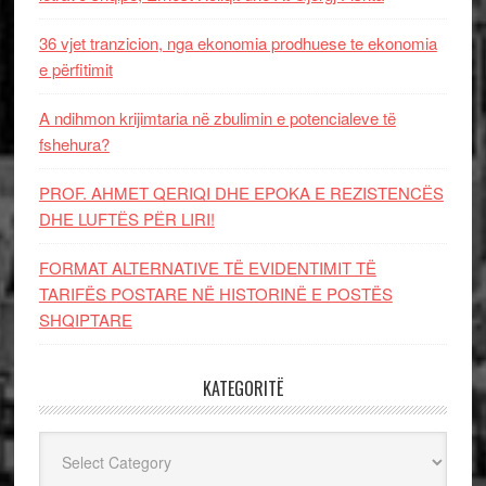
36 vjet tranzicion, nga ekonomia prodhuese te ekonomia
e përfitimit
A ndihmon krijimtaria në zbulimin e potencialeve të
fshehura?
PROF. AHMET QERIQI DHE EPOKA E REZISTENCЁS
DHE LUFTЁS PЁR LIRI!
FORMAT ALTERNATIVE TË EVIDENTIMIT TË
TARIFËS POSTARE NË HISTORINË E POSTËS
SHQIPTARE
KATEGORITË
Kategoritë