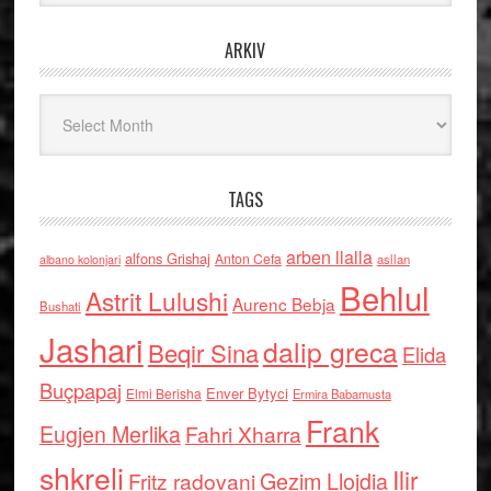
ARKIV
Arkiv
TAGS
arben llalla
alfons Grishaj
Anton Cefa
asllan
albano kolonjari
Behlul
Astrit Lulushi
Aurenc Bebja
Bushati
Jashari
dalip greca
Beqir Sina
Elida
Buçpapaj
Enver Bytyci
Elmi Berisha
Ermira Babamusta
Frank
Eugjen Merlika
Fahri Xharra
shkreli
Ilir
Gezim Llojdia
Fritz radovani