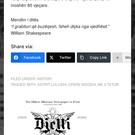
moshën 85 vjeçare.
Mendim i ditës
“I grabituri që buzëqesh, fsheh diçka nga vjedhësit.”
William Shakespeare
Share via:
Facebook
Twitter
Copy Link
More
FILED UNDER:
HISTORI
TAGGED WITH:
ASTRIT LULUSHI
,
CFARE NDODHI
,
ME 3 TETOR