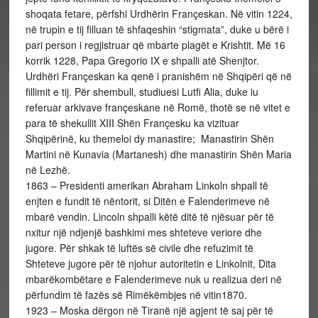
shoqata fetare, përfshi Urdhërin Françeskan. Në vitin 1224,
në trupin e tij filluan të shfaqeshin “stigmata”, duke u bërë i
pari person i regjistruar që mbarte plagët e Krishtit. Më 16
korrik 1228, Papa Gregorio IX e shpalli atë Shenjtor.
Urdhëri Françeskan ka qenë i pranishëm në Shqipëri që në
fillimit e tij. Për shembull, studiuesi Lutfi Alia, duke iu
referuar arkivave françeskane në Romë, thotë se në vitet e
para të shekullit XIII Shën Françesku ka vizituar
Shqipërinë, ku themeloi dy manastire; Manastirin Shën
Martini në Kunavia (Martanesh) dhe manastirin Shën Maria
në Lezhë.
1863 – Presidenti amerikan Abraham Linkoln shpall të
enjten e fundit të nëntorit, si Ditën e Falenderimeve në
mbarë vendin. Lincoln shpalli këtë ditë të njësuar për të
nxitur një ndjenjë bashkimi mes shteteve veriore dhe
jugore. Për shkak të luftës së civile dhe refuzimit të
Shteteve jugore për të njohur autoritetin e Linkolnit, Dita
mbarëkombëtare e Falenderimeve nuk u realizua deri në
përfundim të fazës së Rimëkëmbjes në vitin1870.
1923 – Moska dërgon në Tiranë një agjent të saj për të