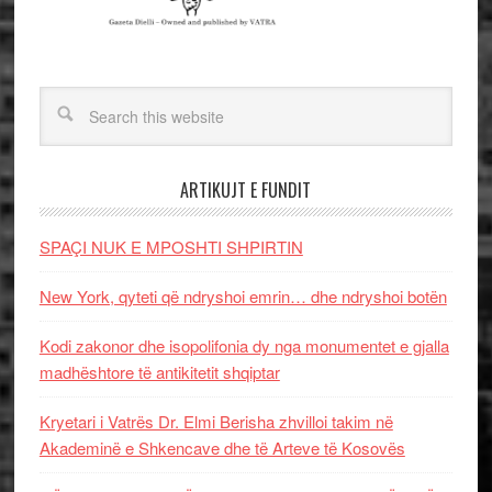
ARTIKUJT E FUNDIT
SPAÇI NUK E MPOSHTI SHPIRTIN
New York, qyteti që ndryshoi emrin… dhe ndryshoi botën
Kodi zakonor dhe isopolifonia dy nga monumentet e gjalla
madhështore të antikitetit shqiptar
Kryetari i Vatrës Dr. Elmi Berisha zhvilloi takim në
Akademinë e Shkencave dhe të Arteve të Kosovës