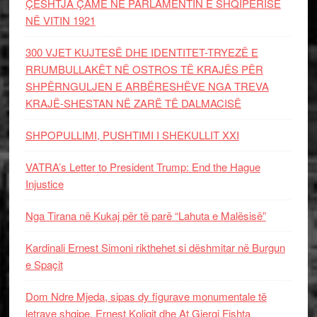
ÇËSHTJA ÇAME NË PARLAMENTIN E SHQIPËRISË
NË VITIN 1921
300 VJET KUJTESË DHE IDENTITET-TRYEZË E
RRUMBULLAKËT NË OSTROS TË KRAJËS PËR
SHPËRNGULJEN E ARBËRESHËVE NGA TREVA
KRAJË-SHESTAN NË ZARË TË DALMACISË
SHPOPULLIMI, PUSHTIMI I SHEKULLIT XXI
VATRA’s Letter to President Trump: End the Hague
Injustice
Nga Tirana në Kukaj për të parë “Lahuta e Malësisë”
Kardinali Ernest Simoni rikthehet si dëshmitar në Burgun
e Spaçit
Dom Ndre Mjeda, sipas dy figurave monumentale të
letrave shqipe, Ernest Koliqit dhe At Gjergj Fishta