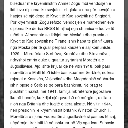
biseduar me kryeministrin Ahmet Zogu mbi vendosjen e
lidhjeve diplomatike sovjeto – shqiptare dhe për nevojën e
hapjes së një dege të Kryqit të Kuq sovjetik në Shqipëri.
Por kryeministri Zogu refuzoi vendosjen e marrëdhënieve
diplomatike derisa BRSS të njihej nga shumica e fuqive të
mëdha. Ai besonte se lidhjet me Moskën dhe prania e
Kryqit te Kuq sovjetik në Tiranë ishin hapa të planifikuara
nga Moska për të çuar përpara kauzën e saj komuniste.
1929 – Mbretëria e Serbëve, Kroatëve dhe Sllovenëve,
ndryshoi emrin duke u quajtur zyrtarisht Mbretëria e
Jugosllavisë. Ajo ishte krijuar që në vitin 1918, pak pasi
mbretëria e Malit të Zi ishte bashkuar me Serbinë, ndërsa
rajonet e Kosovës, Vojvodinës dhe Maqedonisë së Vardarit
ishin pjesë e Serbisë që para bashkimit. Në prag të
pushtimit nazist, më 1941, familja mbretërore jugosllave
iku në Londër, ku krijoi një qeverisë në mërgim , e cila u
njoh nga Britania dhe fuqitë e tjera aleate. Në vitin 1944,
nën presionin e kryeministrit britanik Winston Churchill ,
Mbretëria e njohu Federatën Jugosllavinë si pasues të saj,
nëpërmjet traktatit të nënshkruar në Viç nga Ivan Subasiç