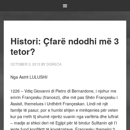
Histori: Çfarë ndodhi më 3
tetor?
OCTOBER 3, 2013
BY
DGRECA
Nga Astrit LULUSHI/
1226 – Vdiq Giovanni di Pietro di Bernardone, i njohur me
emrin Françesku (francezi), dhe më pas Shën Françesku i
Assisit, themelues i Urdhërit Françeskan. Lindi në një
familje të pasur, por e humbi shijen e mirëqenies për veten
kur pa rreth tij shumë njerëz vuanin nga varfëria dhe luftrat
– madje ai shkoi deri në Egjipt për të bindur Sulltanin që t’i
jepte fund konfliktit të kryqëzatave. Françesku themeloi 3