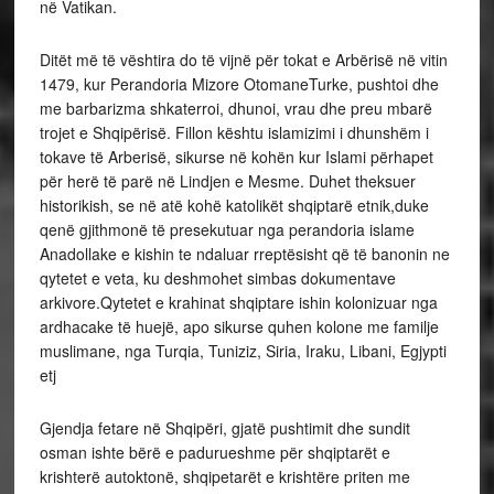
në Vatikan.
Ditët më të vështira do të vijnë për tokat e Arbërisë në vitin
1479, kur Perandoria Mizore OtomaneTurke, pushtoi dhe
me barbarizma shkaterroi, dhunoi, vrau dhe preu mbarë
trojet e Shqipërisë. Fillon kështu islamizimi i dhunshëm i
tokave të Arberisë, sikurse në kohën kur Islami përhapet
për herë të parë në Lindjen e Mesme. Duhet theksuer
historikish, se në atë kohë katolikët shqiptarë etnik,duke
qenë gjithmonë të presekutuar nga perandoria islame
Anadollake e kishin te ndaluar rreptësisht që të banonin ne
qytetet e veta, ku deshmohet simbas dokumentave
arkivore.Qytetet e krahinat shqiptare ishin kolonizuar nga
ardhacake të huejë, apo sikurse quhen kolone me familje
muslimane, nga Turqia, Tuniziz, Siria, Iraku, Libani, Egjypti
etj
Gjendja fetare në Shqipëri, gjatë pushtimit dhe sundit
osman ishte bërë e padurueshme për shqiptarët e
krishterë autoktonë, shqipetarët e krishtëre priten me