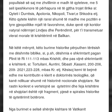
popullsisë së saj me zhvillimin e madh të qyteteve, me 5
seli ipeshkvnore të përhapura në të gjitha trojet ilirike si:
Qyteti i Durrësis, Apolonia, Nikopoli, Tivari,e Shkodra etj.
Këto qytete kishin një ransi shumë të madhe me pozitën e
tyre gjeopolitike mjaft të favorshme, duke qenë një koridor
natyral ndërmjet Lindjes dhe Perëndimit, për t’i transmetuar
vlerat morale të krishtërimit në Ballkan.
Në këtë mënyrë, këto burime historike përputhen tërësish
me dëshmite biblike, si, p.sh, dëshmia e shkrimtarit pagan
Plinit të Ri 111-113 mbas Krishtit, dhe pas vijnë shkrimtarët
e krishterë, si: Tortuliani, Auntini, Sibasti ,Kasami, 200-206,
209- 2021,223-228, mbas Kr. etj. Kësisoj kemi të bejmë
edhe me kontributin e klerit e doktorinës teologjike, që
kanë ndikuar shumë në historinë nocionale shqiptare. Ne
rastin konkret e vertetojnë se qytetrimi dhe feja krishtëre
në shqiptari është një fragment, pjesë e spirales historike
të qytetërimit botërore.
Nga burimet e selisë shënjte kishtare të Vatikanit