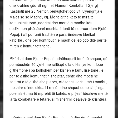
dhe krahine çdo vit ngrihet Flamuri Kombëtar i Gjergj
Kastriotit më 28 Nentor, përkujtohet çdo vit Kryengritja e
Malësisë së Madhe, etj. Me të githë këto të mira të
komunitetit tonë ,nderimi dhe meritë e madhe këtu i
dedikohen pikësëpari meshtarit tonë të nderuar dom Pjetër
Popaj, i cili po runë traditën e pararëndesve klerikut
katolikë , dhe për kontributin e madh që jep çdo ditë për të
mirën e komunitetit tonë.
Pikërisht dom Pjeter Popaj, udhëheqesit tonë të shquar, që
po mbushën 40 vjetë me rallë,që dita ditës tye kontribue
gjithëmonë i pa lodhshëm për kishën e famullisë tonë , e
për të gjithë komunitetin shqiptar, është dhe mbeti në
zemrat e të gjithë shqiptarve, cilësohet kleriku më i madhi ,
meshtar e indelektuali i rrallë , dhe shquet edhe si nji nga
polemistët ma të mprehit të kohës, e prijes i idealeve me të
larta kombëtare e fetare, si mishërimi idealeve të krishtëra
.
I përdereshmi dom Pjetër Popaj eshtë dhe do të mbetet