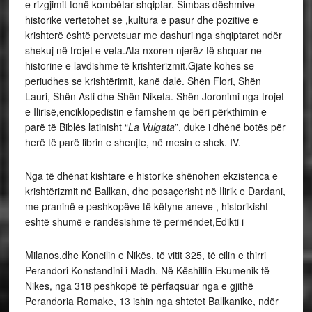
e rizgjimit tonë kombëtar shqiptar. Simbas dëshmive
historike vertetohet se ,kultura e pasur dhe pozitive e
krishterë është pervetsuar me dashuri nga shqiptaret ndër
shekuj në trojet e veta.Ata nxoren njerëz të shquar ne
historine e lavdishme të krishterizmit.Gjate kohes se
periudhes se krishtërimit, kanë dalë. Shën Flori, Shën
Lauri, Shën Asti dhe Shën Niketa. Shën Joronimi nga trojet
e Ilirisë,enciklopedistin e famshem qe bëri përkthimin e
parë të Biblës latinisht “
La Vulgata
”, duke i dhënë botës për
herë të parë librin e shenjte, në mesin e shek. IV.
Nga të dhënat kishtare e historike shënohen ekzistenca e
krishtërizmit në Ballkan, dhe posaçerisht në Ilirik e Dardani,
me praninë e peshkopëve të këtyne aneve , historikisht
eshtë shumë e randësishme të permëndet,Edikti i
Milanos,dhe Koncilin e Nikës, të vitit 325, të cilin e thirri
Perandori Konstandini i Madh. Në Këshillin Ekumenik të
Nikes, nga 318 peshkopë të përfaqsuar nga e gjithë
Perandoria Romake, 13 ishin nga shtetet Ballkanike, ndër