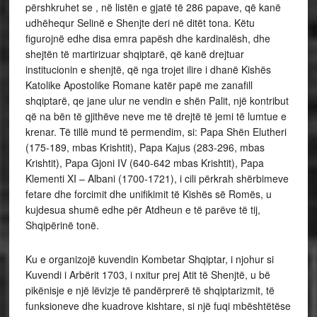
përshkruhet se , në listën e gjatë të 286 papave, që kanë
udhëhequr Selinë e Shenjte deri në ditët tona. Këtu
figurojnë edhe disa emra papësh dhe kardinalësh, dhe
shejtën të martirizuar shqiptarë, që kanë drejtuar
institucionin e shenjtë, që nga trojet ilire i dhanë Kishës
Katolike Apostolike Romane katër papë me zanafill
shqiptarë, qe jane ulur ne vendin e shën Palit, një kontribut
që na bën të gjithëve neve me të drejtë të jemi të lumtue e
krenar. Të tillë mund të permendim, si: Papa Shën Elutheri
(175-189, mbas Krishtit), Papa Kajus (283-296, mbas
Krishtit), Papa Gjoni IV (640-642 mbas Krishtit), Papa
Klementi XI – Albani (1700-1721), i cili përkrah shërbimeve
fetare dhe forcimit dhe unifikimit të Kishës së Romës, u
kujdesua shumë edhe për Atdheun e të parëve të tij,
Shqipërinë tonë.
Ku e organizojë kuvendin Kombetar Shqiptar, i njohur si
Kuvendi i Arbërit 1703, i nxitur prej Atit të Shenjtë, u bë
pikënisje e një lëvizje të pandërprerë të shqiptarizmit, të
funksioneve dhe kuadrove kishtare, si një fuqi mbështëtëse