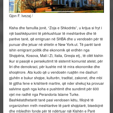
Gjon F. Ivezaj /
Kisha dhe famullia jonë, “Zoja e Shkodrës”, u krijua si fryt i
një bashkëpunimi të përkushtuar të meshtarëve dhe të
parëve tanë, që emigruan në SHBA dhe u vendosën për të
punuar dhe jetuar në shtetin e New York-ut. Të parët tanë
ishin emigrant politik dhe ekonomik që erdhën nga
Shqipëria, Kosova, Mali i Zi, Italia, Greqia etj., të cilët kishin
ikur si pasojë e persekutimit të sistemit komunist ateist, për
liri dhe demokraci, për kushte më të mira ekonomike dhe
shoqërore. Ata kudo që u vendosën ruajtën me dashuri
gjuhën e bukur shqipe, kulturën, traditat, zakonet, dhe mbi
të gjitha fene e krishterë martire, që nder shekuj ka provuar
salvime qysh nga koha e pushtimit dhe sundimit për 600
vjet me radhë nga Perandoria Islame Turke.
Bashkëatdhetarët tanë pasi vendosen këtu, fillojnë të
organizohen rreth meshtarëve të parë shqiptarë, bisedojnë
dhe mbledhin fonde për të ndërtuar një Kishën e Parë