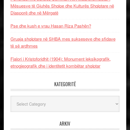
Mësuesve të Gjuhës Shqipe dhe Kulturës Shqiptare në
Diasporë dhe në Mërgatë
Pse dhe kush e vrau Hasan Riza Pashën?
Gruaja shqiptare në SHBA mes sukseseve dhe sfidave
të së ardhmes
Fjalori i Kristoforidhit (1904): Monument leksikografik,
etnogjeografik dhe i identitetit kombëtar shqiptar
KATEGORITË
Kategoritë
ARKIV