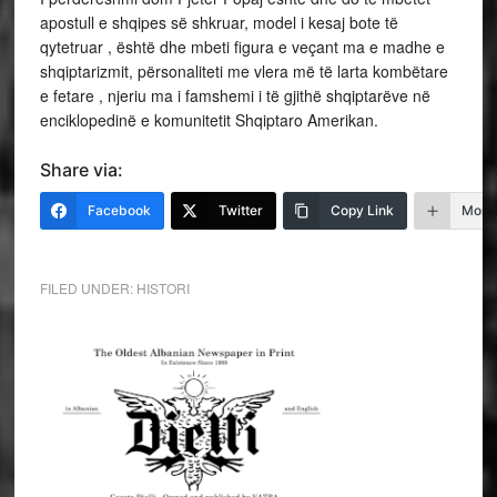
apostull e shqipes së shkruar, model i kesaj bote të
qytetruar , është dhe mbeti figura e veçant ma e madhe e
shqiptarizmit, përsonaliteti me vlera më të larta kombëtare
e fetare , njeriu ma i famshemi i të gjithë shqiptarëve në
enciklopedinë e komunitetit Shqiptaro Amerikan.
Share via:
Facebook
Twitter
Copy Link
More
FILED UNDER:
HISTORI