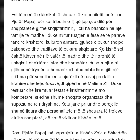
Është meritë e klerikut të shquar të komunitetit tonë Dom
Pjetër Popaj, për kontributin e tij që jep çdo ditë për
shqiptarët e gjithë shqiptarizmit , i cili na bashkon në një
familje të madhe , duke nxitur ruajtjen e fesë së të parëve
tanë të krishterë, kulturën amtare, gjuhës e bukur shqipe,
zakoneve dhe traditave të bukura shqiptare Kjo kishë sot
është kthyer në një vatër të madhe dhe të ngrohtë të
ushqimit shpirtëror fetar dhe kombëtar ,duke ruajtur si
gjithmonë frymën e humanizmit, dhe mbledhur gjithnjë
ndihma për vendlindjen e njerëzit në nevoj pa dallim
krahine dhe feje.Kosovë,Shqipëri e në Malin a Zi . Duke
festuar dhe kremtuar festat e krishtërizmit e ato
kombëtare, si edhe shumë shoqata,organizata,dhe
supoziume të ndryshme. Këtu janë pritur dhe përcjellë
shumë figura dhe personalitete më të shquara të trojeve
etnike shqiptarë, që kanë vizituar Kishën tonë.
Dom Pjetër Popaj, në kopanjelin e Kishës Zoja e Shkodrës,
në prani të një numëri të madh besimtarësh pa dallim feje