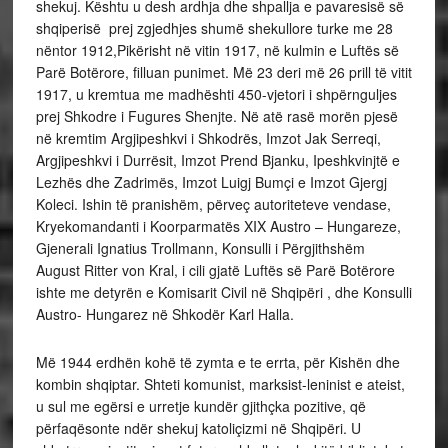
shekuj. Kështu u desh ardhja dhe shpallja e pavaresisë së
shqiperisë prej zgjedhjes shumë shekullore turke me 28
nëntor 1912,Pikërisht në vitin 1917, në kulmin e Luftës së
Parë Botërore, filluan punimet. Më 23 deri më 26 prill të vitit
1917, u kremtua me madhështi 450-vjetori i shpërnguljes
prej Shkodre i Fugures Shenjte. Në atë rasë morën pjesë
në kremtim Argjipeshkvi i Shkodrës, Imzot Jak Serreqi,
Argjipeshkvi i Durrësit, Imzot Prend Bjanku, Ipeshkvinjtë e
Lezhës dhe Zadrimës, Imzot Luigj Bumçi e Imzot Gjergj
Koleci. Ishin të pranishëm, përveç autoriteteve vendase,
Kryekomandanti i Koorparmatës XIX Austro – Hungareze,
Gjenerali Ignatius Trollmann, Konsulli i Përgjithshëm
August Ritter von Kral, i cili gjatë Luftës së Parë Botërore
ishte me detyrën e Komisarit Civil në Shqipëri , dhe Konsulli
Austro- Hungarez në Shkodër Karl Halla.
Më 1944 erdhën kohë të zymta e te errta, për Kishën dhe
kombin shqiptar. Shteti komunist, marksist-leninist e ateist,
u sul me egërsi e urretje kundër gjithçka pozitive, që
përfaqësonte ndër shekuj katoliçizmi në Shqipëri. U