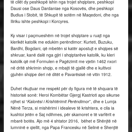
të cilët dy peshkopë ishin nga trojet shqiptare, peshkopi
Dausi ose Daus Dardaniae nga Kosovës, dhe peshkopi
Budius i Stobit, të Shkupit të sotëm në Maqedoni, dhe nga
Iliriku ishte peshkopi i Korcyres.
Ky visar i paçmueshëm në trojet shqiptare u ruajt nga
klerikët katolik me edukim perëndimor: Kurteti, Buzuku,
Bardhi, Bogdani, që mbetën si katër apostujt e shqipes së
shkruar, kanë dalë nga gjiri i shqiptarëve katolik, ku kleri
katolik që më Formulen e Pagëzimit me vjetin 1462 nxori
në dritë shkrimin shqip, e mbajti të gjallë dhe e kultivoi
gjuhën shqipe deri në ditët e Pavarësisë në vitin 1912.
Duhet rikujtuar me respekt për dy figura më të shquara të
historisë sonë: Heroi Kombëtar Gjergj Kastrioti apo sikurse
njihet si “
Kalorësi i Krishtërimit Perëndimor
”, dhe e Lumja
Nënë Terza, si mishërimi i idealeve të krishtera, e cila ia
kushtoi jetën e Saj ndihmes, për skamoret e të varfërit e
mbarë botës. Ajo më 4 shtator 2016, bëhet e Shënjtë në
lumninë e qiellit, nga Papa Francesku në Selinë e Shenjtë