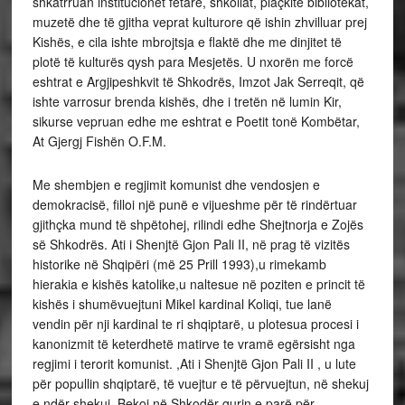
shkatrruan institucionet fetare, shkollat, plaçkitë bibliotekat,
muzetë dhe të gjitha veprat kulturore që ishin zhvilluar prej
Kishës, e cila ishte mbrojtsja e flaktë dhe me dinjitet të
plotë të kulturës qysh para Mesjetës. U nxorën me forcë
eshtrat e Argjipeshkvit të Shkodrës, Imzot Jak Serreqit, që
ishte varrosur brenda kishës, dhe i tretën në lumin Kir,
sikurse vepruan edhe me eshtrat e Poetit tonë Kombëtar,
At Gjergj Fishën O.F.M.
Me shembjen e regjimit komunist dhe vendosjen e
demokracisë, filloi një punë e vijueshme për të rindërtuar
gjithçka mund të shpëtohej, rilindi edhe Shejtnorja e Zojës
së Shkodrës. Ati i Shenjtë Gjon Pali II, në prag të vizitës
historike në Shqipëri (më 25 Prill 1993),u rimekamb
hierakia e kishës katolike,u naltesue në poziten e princit të
kishës i shumëvuejtuni Mikel kardinal Koliqi, tue lanë
vendin për nji kardinal te ri shqiptarë, u plotesua procesi i
kanonizmit të keterdhetë matirve te vramë egërsisht nga
regjimi i terorit komunist. ,Ati i Shenjtë Gjon Pali II , u lute
për popullin shqiptarë, të vuejtur e të përvuejtun, në shekuj
e ndër shekuj. Bekoj në Shkodër gurin e parë për