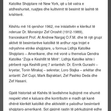
Katolike Shqiptare në New York, që u bë vatra e
atdheshurisë, ruajtjes dhe kultivimit të besimit të lashtë të
krishterë.
Kështu më 16 qershor 1962, me inisiativën e klerikut të
nderuar Dr. Monsinjor Zef Oroshit (1912-1989),
franceskanit Prof. At Andrew Nargaj O.F.M. dhe të një grupi
aktivë të besimtarëve katolikë të ardhur nga trojet e
ndryshme etnike shqiptare, u formua Lidhja Katolike
Shqiptaro – Amerikane, dhe më vonë u themelua Qendra
Katolike “Zoja e Keshillit të Mirë”. Lidhja Katolike ishte i
përberë nga Keshilli prej 7 antarësh: Dr. Enrrik Gurashi –
kryetar, Tonin Mirakaj – sekretar, Loro Stajka – arkëtar dhe
antarët: Zef Cupi, Mark Bajraktari, Zef Pashko Deda dhe
Zef Hasani.
Gjatë historisë së Kishës të lavdishme kujtojmë me shumë
respekt vitet e kaluara dhe kontributin e madh që kanë
dhënë klerikët katolikë dhe aktivistët e palodhur besimtarë
shqiptaro-amerikanë. Sot gjejmë rastin të përkujtojmë edhe