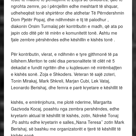
ngrohta zemre, po i përcjellim edhe meshtarit të shquar,
udheheqësit tonë shpirtëror dhe atdhetar Të Përndershmin
Dom Pjetër Popaj, dhe ndihmësin e tij të palodhur ,
diakonin Orsim Turmalaj për kontributin e madh, që ata po
japin cdo ditë për të mirën e komunitetit tonë. Ashtu me
fjale zembre përshëndes edhe këshillin e kishës tonë .
Për kontributin, vlerat, e ndihmën e tyre gjithmonë të pa
lollshem.Meriton te ceki disa personalitete të cilët në 5
dekadat e fundit ngritën dhe u kujdesuen në mirëmbajtjen
e kishës sonë. Zoja e Shkoders. Veteran të sajë zoteri,
Tonin Mirakaj, Mark Shkreli, Marjan Cubi, Lek Vataj,
Leonardo Berishaj, dhe femra e parë kryetare e këshillit të
kishës, e emirënjohura, me plotë nderime, Margarita
Gazivoda Kocaj, poashtu nga zembra pershëndes, edhe
kryetarin aktual të këshillit të kishës, zotin, Ndrekë Tonaj
.Po ashtu edhe kryetarin e salles,,Nana Teresa’’ zotin Mark
Berishaj, së bashku me organizatorët e tjerë të këshillit të
kishës sonë .