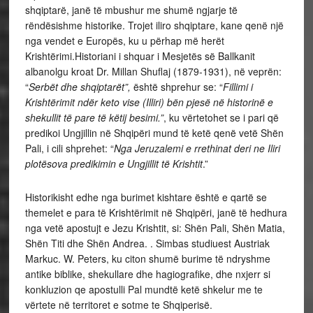
shqiptarë, janë të mbushur me shumë ngjarje të
rëndësishme historike. Trojet iliro shqiptare, kane qenë një
nga vendet e Europës, ku u përhap më herët
Krishtërimi.Historiani i shquar i Mesjetës së Ballkanit
albanolgu kroat Dr. Millan Shuflaj (1879-1931), në veprën:
“
Serbët dhe shqiptarët”,
është shprehur se: “
Fillimi i
Krishtërimit ndër keto vise (Illiri) bën pjesë në historinë e
shekullit të pare të këtij besimi.”
, ku vërtetohet se i pari që
predikoi Ungjillin në Shqipëri mund të ketë qenë vetë Shën
Pali, i cili shprehet: “
Nga Jeruzalemi e rrethinat deri ne Iliri
plotësova predikimin e Ungjillit të Krishtit
.”
Historikisht edhe nga burimet kishtare është e qartë se
themelet e para të Krishtërimit në Shqipëri, janë të hedhura
nga vetë apostujt e Jezu Krishtit, si: Shën Pali, Shën Matia,
Shën Titi dhe Shën Andrea. . Simbas studiuest Austriak
Markuc. W. Peters, ku citon shumë burime të ndryshme
antike biblike, shekullare dhe hagiografike, dhe nxjerr si
konkluzion qe apostulli Pal mundtë ketë shkelur me te
vërtete në territoret e sotme te Shqiperisë.