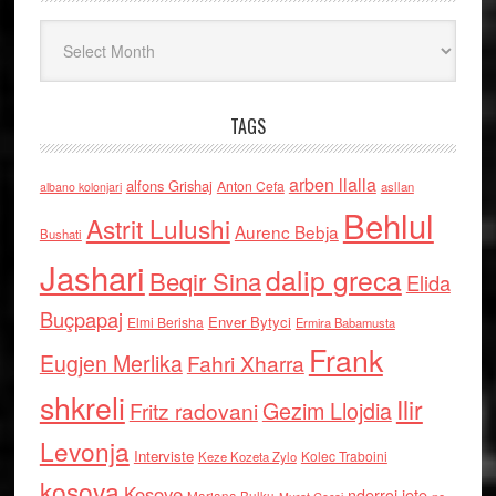
Arkiv
TAGS
arben llalla
alfons Grishaj
Anton Cefa
asllan
albano kolonjari
Behlul
Astrit Lulushi
Aurenc Bebja
Bushati
Jashari
dalip greca
Beqir Sina
Elida
Buçpapaj
Enver Bytyci
Elmi Berisha
Ermira Babamusta
Frank
Eugjen Merlika
Fahri Xharra
shkreli
Ilir
Gezim Llojdia
Fritz radovani
Levonja
Interviste
Kolec Traboini
Keze Kozeta Zylo
kosova
Kosove
nderroi jete
Marjana Bulku
ne