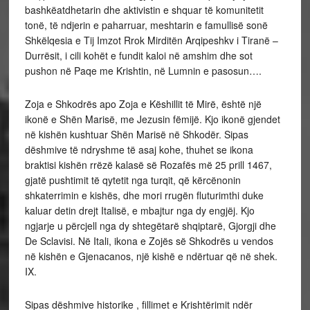
bashkëatdhetarin dhe aktivistin e shquar të komunitetit
tonë, të ndjerin e paharruar, meshtarin e famullisë sonë
Shkëlqesia e Tij Imzot Rrok Mirditën Arqipeshkv i Tiranë –
Durrësit, i cili kohët e fundit kaloi në amshim dhe sot
pushon në Paqe me Krishtin, në Lumnin e pasosun….
Zoja e Shkodrës apo Zoja e Këshillit të Mirë, është një
ikonë e Shën Marisë, me Jezusin fëmijë. Kjo ikonë gjendet
në kishën kushtuar Shën Marisë në Shkodër. Sipas
dëshmive të ndryshme të asaj kohe, thuhet se ikona
braktisi kishën rrëzë kalasë së Rozafës më 25 prill 1467,
gjatë pushtimit të qytetit nga turqit, që kërcënonin
shkaterrimin e kishës, dhe mori rrugën fluturimthi duke
kaluar detin drejt Italisë, e mbajtur nga dy engjëj. Kjo
ngjarje u përcjell nga dy shtegëtarë shqiptarë, Gjorgji dhe
De Sclavisi. Në Itali, ikona e Zojës së Shkodrës u vendos
në kishën e Gjenacanos, një kishë e ndërtuar që në shek.
IX.
Sipas dëshmive historike , fillimet e Krishtërimit ndër