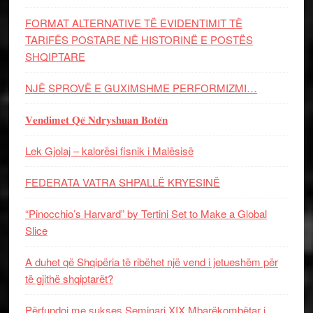
FORMAT ALTERNATIVE TË EVIDENTIMIT TË
TARIFËS POSTARE NË HISTORINË E POSTËS
SHQIPTARE
NJË SPROVË E GUXIMSHME PERFORMIZMI…
𝐕𝐞𝐧𝐝𝐢𝐦𝐞𝐭 𝐐𝐞̈ 𝐍𝐝𝐫𝐲𝐬𝐡𝐮𝐚𝐧 𝐁𝐨𝐭𝐞̈𝐧
Lek Gjolaj – kalorësi fisnik i Malësisë
FEDERATA VATRA SHPALLË KRYESINË
“Pinocchio’s Harvard” by Tertini Set to Make a Global
Slice
A duhet që Shqipëria të ribëhet një vend i jetueshëm për
të gjithë shqiptarët?
Përfundoi me sukses Seminari XIX Mbarëkombëtar i