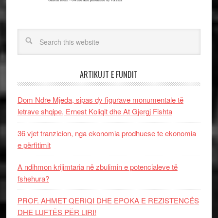
ARTIKUJT E FUNDIT
Dom Ndre Mjeda, sipas dy figurave monumentale të
letrave shqipe, Ernest Koliqit dhe At Gjergj Fishta
36 vjet tranzicion, nga ekonomia prodhuese te ekonomia
e përfitimit
A ndihmon krijimtaria në zbulimin e potencialeve të
fshehura?
PROF. AHMET QERIQI DHE EPOKA E REZISTENCЁS
DHE LUFTЁS PЁR LIRI!