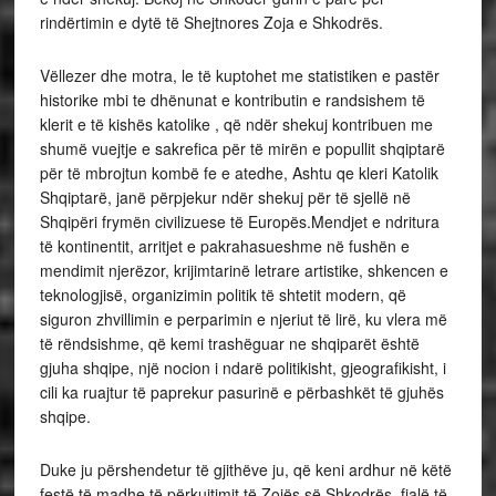
rindërtimin e dytë të Shejtnores Zoja e Shkodrës.
Vëllezer dhe motra, le të kuptohet me statistiken e pastër
historike mbi te dhënunat e kontributin e randsishem të
klerit e të kishës katolike , që ndër shekuj kontribuen me
shumë vuejtje e sakrefica për të mirën e popullit shqiptarë
për të mbrojtun kombë fe e atedhe, Ashtu qe kleri Katolik
Shqiptarë, janë përpjekur ndër shekuj për të sjellë në
Shqipëri frymën civilizuese të Europës.Mendjet e ndritura
të kontinentit, arritjet e pakrahasueshme në fushën e
mendimit njerëzor, krijimtarinë letrare artistike, shkencen e
teknologjisë, organizimin politik të shtetit modern, që
siguron zhvillimin e perparimin e njeriut të lirë, ku vlera më
të rëndsishme, që kemi trashëguar ne shqiparët është
gjuha shqipe, një nocion i ndarë politikisht, gjeografikisht, i
cili ka ruajtur të paprekur pasurinë e përbashkët të gjuhës
shqipe.
Duke ju përshendetur të gjithëve ju, që keni ardhur në këtë
festë të madhe të përkujtimit të Zojës së Shkodrës, fjalë të