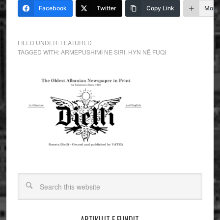
Facebook
Twitter
Copy Link
More
FILED UNDER:
FEATURED
TAGGED WITH:
ARMEPUSHIMI NE SIRI
,
HYN NË FUQI
ARTIKUJT E FUNDIT