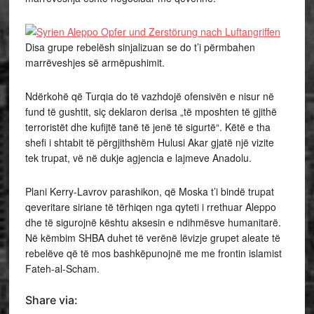
Disa grupe rebelësh sinjalizuan se do t’i përmbahen
marrëveshjes së armëpushimit.
Ndërkohë që Turqia do të vazhdojë ofensivën e nisur në
fund të gushtit, siç deklaron derisa „të mposhten të gjithë
terroristët dhe kufijtë tanë të jenë të sigurtë“. Këtë e tha
shefi i shtabit të përgjithshëm Hulusi Akar gjatë një vizite
tek trupat, vë në dukje agjencia e lajmeve Anadolu.
Plani Kerry-Lavrov parashikon, që Moska t’i bindë trupat
qeveritare siriane të tërhiqen nga qyteti i rrethuar Aleppo
dhe të sigurojnë kështu aksesin e ndihmësve humanitarë.
Në këmbim SHBA duhet të verënë lëvizje grupet aleate të
rebelëve që të mos bashkëpunojnë me me frontin islamist
Fateh-al-Scham.
Share via: