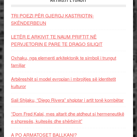
TRI POEZI PËR GJERGJ KASTRIOTIN-
SKËNDERBEUN
LETËR E ARKIVIT TE NAUM PRIFTIT NË
PERVJETORIN E PARE TE DRAGO SILIQIT
Oxhaku, nga elementi arkitektonik te simboli i trungut
familjar
Arbëreshët si model evropian i mbrojtjes së identitetit
kulturor
Sali Shijaku, “Diego Rivera” shqiptar i artit tonë kombëtar
“Dom Fred Kalaj, mes altarit dhe atdheut si hermeneutikë
e shpresës, kujtesës dhe shërbimit”
A PO ARMATOSET BALLKANI?