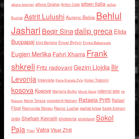
arben llalla
alfons Grishaj
Anton Cefa
asllan
albano kolonjari
Behlul
Astrit Lulushi
Aurenc Bebja
Bushati
Jashari
dalip greca
Beqir Sina
Elida
Buçpapaj
Enver Bytyci
Elmi Berisha
Ermira Babamusta
Frank
Eugjen Merlika
Fahri Xharra
shkreli
Ilir
Gezim Llojdia
Fritz radovani
Levonja
Interviste
Kolec Traboini
Keze Kozeta Zylo
kosova
Kosove
nderroi jete
Marjana Bulku
ne
Murat Gecaj
Rafaela Prifti
Rafael
Nene Tereza
Kosove
presidenti Nishani
Floqi
Raimonda Moisiu
Ramiz Lushaj
reshat kripa
Sadik Elshani
Sokol
Shefqet Kercelli
shqiperia
shqiptaret
SHBA
Paja
Vatra
Visar Zhiti
Thaci