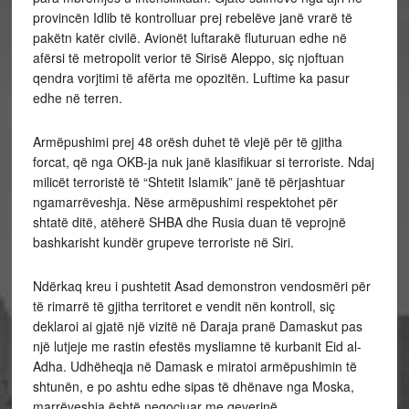
provincën Idlib të kontrolluar prej rebelëve janë vrarë të
pakëtn katër civilë. Avionët luftarakë fluturuan edhe në
afërsi të metropolit verior të Sirisë Aleppo, siç njoftuan
qendra vorjtimi të afërta me opozitën. Luftime ka pasur
edhe në terren.
Armëpushimi prej 48 orësh duhet të vlejë për të gjitha
forcat, që nga OKB-ja nuk janë klasifikuar si terroriste. Ndaj
milicët terroristë të “Shtetit Islamik” janë të përjashtuar
ngamarrëveshja. Nëse armëpushimi respektohet për
shtatë ditë, atëherë SHBA dhe Rusia duan të veprojnë
bashkarisht kundër grupeve terroriste në Siri.
Ndërkaq kreu i pushtetit Asad demonstron vendosmëri për
të rimarrë të gjitha territoret e vendit nën kontroll, siç
deklaroi ai gjatë një vizitë në Daraja pranë Damaskut pas
një lutjeje me rastin efestës mysliamne të kurbanit Eid al-
Adha. Udhëheqja në Damask e miratoi armëpushimin të
shtunën, e po ashtu edhe sipas të dhënave nga Moska,
marrëveshja është negociuar me qeverinë.