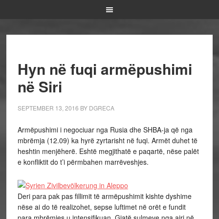
Hyn në fuqi armëpushimi
në Siri
SEPTEMBER 13, 2016
BY
DGRECA
Armëpushimi i negociuar nga Rusia dhe SHBA-ja që nga
mbrëmja (12.09) ka hyrë zyrtarisht në fuqi. Armët duhet të
heshtin menjëherë. Eshtë megjithatë e paqartë, nëse palët
e konfliktit do t’i përmbahen marrëveshjes.
Deri para pak pas fillimit të armëpushimit kishte dyshime
nëse ai do të realizohet, sepse luftimet në orët e fundit
para mbrëmjes u intensifikuan. Gjatë sulmeve nga ajri në