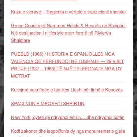
Kriza e vlerave – Tragjedia e vërtetë e tranzicionit shqiptar
Green Coast sjell Nammos Hotels & Resorts në Shqipëri:
Një destinacion i ri lifestyle merr formë në Rivierën
Shqiptare
PUEBLO (1966) / HISTORIA E SPANJOLLES NGA
VALENCIA QË PËRFUNDOI NË LUSHNJE — 29 VJET
PRITJE (1937 – 1966) TË NJË TELEFONATE NGA DY
MOTRAT
Kujtojmë sakrificën e familjes Lleshi për lirinë e Kosovës
SPAÇI NUK E MPOSHTI SHPIRTIN
New York, qyteti që ndryshoi emrin… dhe ndryshoi botën
Kodi zakonor dhe isopolifonia dy nga monumentet e gjalla