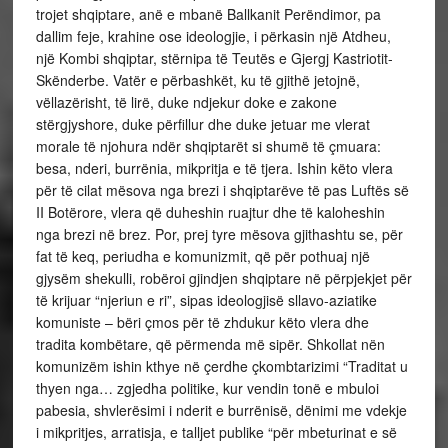
trojet shqiptare, anë e mbanë Ballkanit Perëndimor, pa
dallim feje, krahine ose ideologjie, i përkasin një Atdheu,
një Kombi shqiptar, stërnipa të Teutës e Gjergj Kastriotit-
Skënderbe. Vatër e përbashkët, ku të gjithë jetojnë,
vëllazërisht, të lirë, duke ndjekur doke e zakone
stërgjyshore, duke përfillur dhe duke jetuar me vlerat
morale të njohura ndër shqiptarët si shumë të çmuara:
besa, nderi, burrënia, mikpritja e të tjera. Ishin këto vlera
për të cilat mësova nga brezi i shqiptarëve të pas Luftës së
II Botërore, vlera që duheshin ruajtur dhe të kaloheshin
nga brezi në brez. Por, prej tyre mësova gjithashtu se, për
fat të keq, periudha e komunizmit, që për pothuaj një
gjysëm shekulli, robëroi gjindjen shqiptare në përpjekjet për
të krijuar “njeriun e ri”, sipas ideologjisë sllavo-aziatike
komuniste – bëri çmos për të zhdukur këto vlera dhe
tradita kombëtare, që përmenda më sipër. Shkollat nën
komunizëm ishin kthye në çerdhe çkombtarizimi “Traditat u
thyen nga… zgjedha politike, kur vendin tonë e mbuloi
pabesia, shvlerësimi i nderit e burrënisë, dënimi me vdekje
i mikpritjes, arratisja, e talljet publike “për mbeturinat e së