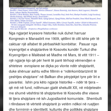
Nga ngjarjet kryesore historike nuk duhet harruar
Kongresin e Manastirit me 1909, qëllimi të cilit ishte për të
caktuar një alfabet të përbashkët kombëtar. Pasuar nga
kryengritjet e shqiptarëve të Kosovës kundër Turkut dhe
Kryengritjen e Malësisë së Madhe në Mars, të vitit 1911 –
një ngjarje kjo që për herë të parë tërhoqi vëmendjen e
shteteve evropiane se diçka po vlonte ndër shqiptarët,
duke shënuar ashtu edhe fillimin e “ndërkombtarizimit të
çeshtjes shqiptare” në Ballkan dhe përpjekjet tyre për liri e
pavarësi. Ishin pra këto ngjarje historike – ndër të tjera –
që më në fund, ndihmuan gjatë shekullit XX, në mbijetesën
me shumë vështirsi të shqiptarëve të Kosovës dhe viseve
të tjera shqiptare në ish-Jugosllavinë komuniste. Shembulli
i rilindasve të vërtetë shqiptarë jo vetëm ndikoi në ruajtjen
dhe formimin e identitetit, kulturës dhe politikës shqiptare