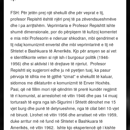
FSH: Për jetën prej një shekulli dhe për veprat e tij,
profesor Repishti është njëri prej të pa zëvendsueshmëve
dhe i pa arrijtshëm. Veprimtaria e Profesor Repishtit ishte
shumë dimensionale, por do përpiqem të kufizoj komentet
e mia mbi Profesorin e nderuar shkodran, mbi qendrimet e
tij ndaj komunizmit enverist dhe mbi veprimtarinë e tij në
Shtetet e Bashkuara të Amerikës. Kjo për arsyen se ai vet
e identifikonte veten si një ish-i burgosur politik (1946-
1956) dhe si aktivist i të drejtave të njeriut. Profesor
Repishti siç sugjeroni edhe ju në pyetjen tuaj, ka pasur
përvoja të idhta me të gjithë “izmat” e shekullit të kaluar,
sidomos me diktaturën e komunizmit të Enver Hoxhës.
Pasi, që në fillim mori një qëndrim të prerë kundër regjimit
të ri komunist, ai arrestohet në vitin 1946 dhe pas 14 muaj
torturash të egra nga ish-Sigurimi i Shtetit dënohet me 15
vjet burg dhe punë të detyrueshme, nga të cilat bëri 10-vjet
në birucë. Lirohet në vitin 1956 dhe arratiset në vitin 1959,
duke arritur më në fund në Shtetet e Bashkuara të
Amerikës, në vitin 1962. Ishte kjo eksperiencë që i kishte