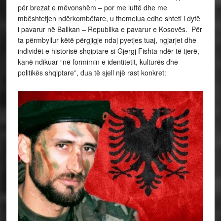
për brezat e mëvonshëm – por me luftë dhe me
mbështetjen ndërkombëtare, u themelua edhe shteti i dytë
i pavarur në Ballkan – Republika e pavarur e Kosovës. Për
ta përmbyllur këtë përgjigje ndaj pyetjes tuaj, ngjarjet dhe
individët e historisë shqiptare si Gjergj Fishta ndër të tjerë,
kanë ndikuar “në formimin e identitetit, kulturës dhe
politikës shqiptare”, dua të sjell një rast konkret: