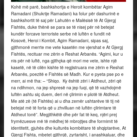
Kohë më parë, bashkshortja e Heroit kombëtar Agim
Ramadani (Shukrije Ramadani) ka folur për dashurinë e
bashkshortit të saj për Lahutën e Malësisë të At Gjergj
Fishtës, duke thënë se para se të nisej për në betejat
kundër forcave terroriste serbe në luftën e fundit në
Kosovë, Heroi i Kombit, Agim Ramadani, sipas saj,
gjithmonë merrte me vete kasetën me vjershat e At Gjergj
Fishtës, recituar me zërin e Reshat Arbanës. “Agimi, kur u
nis për në luftë, nga gjithçka që mori me vete, ishte një
kasetë, në të cilën kishte të regjistruara me zërin e Reshat
Arbanës, poezitë e Fishtës së Madh. Kur e pyeta pse po e
merr, ai më tha: – “Shiqo. Ky është zëri i Atdheut, zëri që
na ndihmon, na jep shpresë na jep fuqi, që të vazhdojmë
luftën ashtu siç duem, deri në çlirimin e plotë të Atdheut.
Me atë zë (të Fishtës) ai u dha zemër ushtarëve të tij në
betejat më të forta që u zhvilluan në luftën çlirimtare të
Atdheut tonë”. Megjithkëtë dhe për fat të keq, njëri prej
frymëzuesve më të mëdhej të mbrojtjes dhe formimit të
identitetit, gjuhës dhe kulturës kombëtare të shqiptarëve, At
Gjergj Fishta, mbetet gjithnjë, zyrtarisht, i anashkaluar, dhe