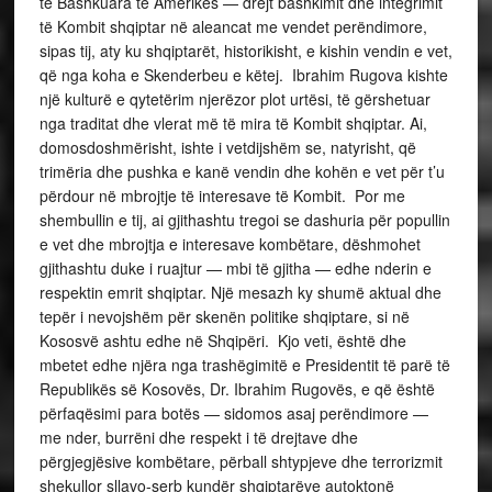
të Bashkuara të Amerikes — drejt bashkimit dhe integrimit
të Kombit shqiptar në aleancat me vendet perëndimore,
sipas tij, aty ku shqiptarët, historikisht, e kishin vendin e vet,
që nga koha e Skenderbeu e këtej. Ibrahim Rugova kishte
një kulturë e qytetërim njerëzor plot urtësi, të gërshetuar
nga traditat dhe vlerat më të mira të Kombit shqiptar. Ai,
domosdoshmërisht, ishte i vetdijshëm se, natyrisht, që
trimëria dhe pushka e kanë vendin dhe kohën e vet për t’u
përdour në mbrojtje të interesave të Kombit. Por me
shembullin e tij, ai gjithashtu tregoi se dashuria për popullin
e vet dhe mbrojtja e interesave kombëtare, dëshmohet
gjithashtu duke i ruajtur — mbi të gjitha — edhe nderin e
respektin emrit shqiptar. Një mesazh ky shumë aktual dhe
tepër i nevojshëm për skenën politike shqiptare, si në
Kososvë ashtu edhe në Shqipëri. Kjo veti, është dhe
mbetet edhe njëra nga trashëgimitë e Presidentit të parë të
Republikës së Kosovës, Dr. Ibrahim Rugovës, e që është
përfaqësimi para botës — sidomos asaj perëndimore —
me nder, burrëni dhe respekt i të drejtave dhe
përgjegjësive kombëtare, përball shtypjeve dhe terrorizmit
shekullor sllavo-serb kundër shqiptarëve autoktonë