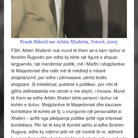
FSH: Arbën Xhaferin nuk mund të them se e kam njohur si
Ibrahim Rugovën por edhe ky ishte një figurë e shquar,
largpamës, një mendimtar politik, më i Madhi i shqiptarëve
të Maqedonisë dhe ndër më të mëdhejt e mbarë
shqiptarizmit, por edhe i përmasave, përtej botës
shqiptare. Si intelektual, publicist e politikan, por mbi të
gjitha atdhedashës me zemër e me shpirt, i trevave. Mund
të them se edhe Arbën Xhaferi ishte personi i duhur në
kohën e duhur. Shqiptarëve të Maqedonisë dhe kauzave
kombëtare të kohës së tij, u mungonte një personalitet si
Xhaferi – qoftë nga pikëpamja politike qoftë nga interesat
kombëtare. Për fat të keq të Kombit ashtu si edhe Ibrahim
Rugova, edhe ky ndërroi jetë në një moshë të re, atëherë