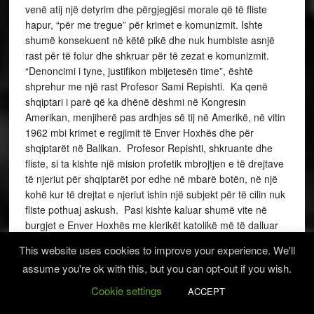
venë atij një detyrim dhe përgjegjësi morale që të fliste
hapur, “për me tregue” për krimet e komunizmit. Ishte
shumë konsekuent në këtë pikë dhe nuk humbiste asnjë
rast për të folur dhe shkruar për të zezat e komunizmit.
“Denoncimi i tyne, justifikon mbijetesën time”, është
shprehur me një rast Profesor Sami Repishti. Ka qenë
shqiptari i parë që ka dhënë dëshmi në Kongresin
Amerikan, menjiherë pas ardhjes së tij në Amerikë, në vitin
1962 mbi krimet e regjimit të Enver Hoxhës dhe për
shqiptarët në Ballkan. Profesor Repishti, shkruante dhe
fliste, si ta kishte një mision profetik mbrojtjen e të drejtave
të njeriut për shqiptarët por edhe në mbarë botën, në një
kohë kur të drejtat e njeriut ishin një subjekt për të cilin nuk
fliste pothuaj askush. Pasi kishte kaluar shumë vite në
burgjet e Enver Hoxhës me klerikët katolikë më të dalluar
të Kombit, Profesor Repishti kishte lidhur miqësi të ngushta
This website uses cookies to improve your experience. We'll
me ‘ta — me të cilët kishte përjetuar ferrin në burgjet
assume you're ok with this, but you can opt-out if you wish.
komuniste të Shqipërisë. Të shumtë janë artikujt, madje
edhe libra të Profesor Repishtit kushtuar vuajtjeve dhe
Cookie settings
ACCEPT
persekutimeve të klerit katolik në burgjet e Enver Hoxhës.