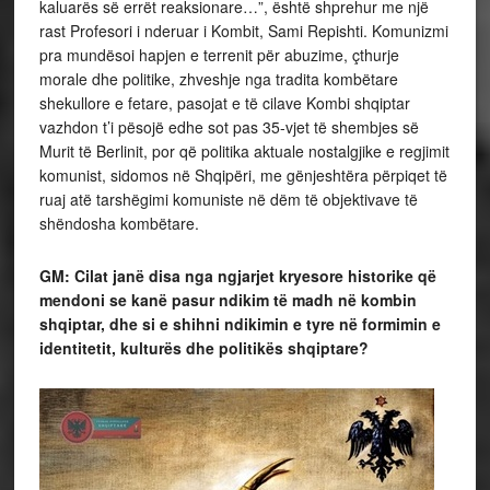
kaluarës së errët reaksionare…”, është shprehur me një
rast Profesori i nderuar i Kombit, Sami Repishti. Komunizmi
pra mundësoi hapjen e terrenit për abuzime, çthurje
morale dhe politike, zhveshje nga tradita kombëtare
shekullore e fetare, pasojat e të cilave Kombi shqiptar
vazhdon t’i pësojë edhe sot pas 35-vjet të shembjes së
Murit të Berlinit, por që politika aktuale nostalgjike e regjimit
komunist, sidomos në Shqipëri, me gënjeshtëra përpiqet të
ruaj atë tarshëgimi komuniste në dëm të objektivave të
shëndosha kombëtare.
GM: Cilat janë disa nga ngjarjet kryesore historike që
mendoni se kanë pasur ndikim të madh në kombin
shqiptar, dhe si e shihni ndikimin e tyre në formimin e
identitetit, kulturës dhe politikës shqiptare?