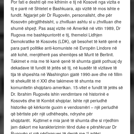
Por fati e deshti që me kthimin e tij në Kosovë nga vizita e
tij e parë në Shtetet e Bashkuara, ajo vizitë të mos ishte e
fundit. Ngjarjet për Dr Rugovën, personalisht, dhe për
Kosovën përgjithësisht, u zhvilluan ashtu si u zhvilluan dhe
shumë shpejt. Pas asaj vizite në Amerikë në vitin 1989, Dr
Rugova me bashkpuntorët e tij, themeloi Lidhjen
Demokratike të Kosovës (LDK), që besohet të ketë qenë e
para parti politike anti-komuniste në Evropën Lindore në
atë kohë, menjëherë pas shembjes së Murit të Berlinit.
Takimet e mia me të kanë qenë të shumta gjatë pothuaj dy
dekadave të fundit të jetës së tij, në kuadër të vizitave të
tija të shpeshta në Washington gjatë 1990-ave dhe në fillim
të shekullit të ri XXI dhe takimeve të shumta me
komunitetin shqiptaro-amerikan. 15-vitet e fundit të jetës së
Dr. Ibrahim Rugovës ishin vendimtare në historinë e
Kosovës dhe të Kombit shqiptar. Ishte një periudhë
historike që kërkonte guxim e vendosmëri – një periudhë
që bërtiste për një udhëheqës, ndryshe për
shqiptarët. Kujtimet e mia janë të shumta dhe si rrjedhim
jam dakort me karakterizimin tënd duke e përshkruar Dr
Rugovën si një përfaqsues të denjë me “Lartësi