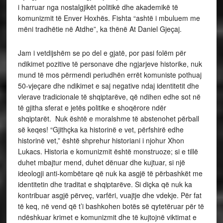
i harruar nga nostalgjikët politikë dhe akademikë të
komunizmit të Enver Hoxhës. Fishta “ashtë i mbuluem me
mëni tradhëtie në Atdhe”, ka thënë At Daniel Gjeçaj.
Jam i vetdijshëm se po del e gjatë, por pasi folëm për
ndikimet pozitive të personave dhe ngjarjeve historike, nuk
mund të mos përmendi periudhën errët komuniste pothuaj
50-vjeçare dhe ndikimet e saj negative ndaj identitetit dhe
vlerave tradicionale të shqiptarëve, që ndihen edhe sot në
të gjitha sferat e jetës politike e shoqërore ndër
shqiptarët. Nuk është e moralshme të abstenohet përball
së keqes! “Gjithçka ka historinë e vet, përfshirë edhe
historinë vet,” është shprehur historiani i njohur Xhon
Lukacs. Historia e komunizmit është monstruoze; si e tillë
duhet mbajtur mend, duhet dënuar dhe kujtuar, si një
ideologji anti-kombëtare që nuk ka asgjë të përbashkët me
identitetin dhe traditat e shqiptarëve. Si diçka që nuk ka
kontribuar asgjë përveç, varfëri, vuajtje dhe vdekje. Për fat
të keq, në vend që t’i bashkohen botës së qytetëruar për të
ndëshkuar krimet e komunizmit dhe të kujtojnë viktimat e