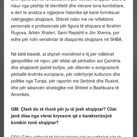
nisur nga çështje të identitetit dhe vlerave tona kombëtare,
e deri te analiza e ngjarjeve historike që kanë formësuar
ndërgjegjen shqiptare, Shkreli ndan me ne reflektime
personale e profesionale për figura të shquara si Ibrahim
Rugova, Arbën Xhaferi, Sami Repishti e Jim Xhema, por
edhe për rolin vendimtar të diasporës shqiptare në SHBA.
Në këtë bisedë, ai shpreh mendimet e tij për ndikimet
gjeopolitike në rajon, për sfidat që përballon sot Çamëria
dhe shqiptarët jashtë kufijve, për dilemën e emigracionit
përballë ëndrrës europiane, për ndërhyrjet kulturore dhe
politike nga Turqia, për raportin me Serbinë dhe Rusinë,
dhe për aleancën strategjike me Shtetet e Bashkuara të
Amerikës.
GM: Çfarë do të thotë për ju të jesh shqiptar? Cilat
janë disa nga vlerat kryesore që e karakterizojnë
kombin tonë shqiptar?