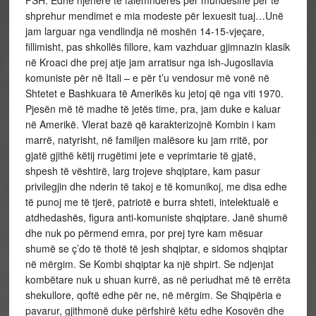
FSH: Edhe njëherë të falemnderës për mundësinë për të
shprehur mendimet e mia modeste për lexuesit tuaj…Unë
jam larguar nga vendlindja në moshën 14-15-vjeçare,
fillimisht, pas shkollës fillore, kam vazhduar gjimnazin klasik
në Kroaci dhe prej atje jam arratisur nga ish-Jugosllavia
komuniste për në Itali – e për t’u vendosur më vonë në
Shtetet e Bashkuara të Amerikës ku jetoj që nga viti 1970.
Pjesën më të madhe të jetës time, pra, jam duke e kaluar
në Amerikë. Vlerat bazë që karakterizojnë Kombin i kam
marrë, natyrisht, në familjen malësore ku jam rritë, por
gjatë gjithë këtij rrugëtimi jete e veprimtarie të gjatë,
shpesh të vështirë, larg trojeve shqiptare, kam pasur
privilegjin dhe nderin të takoj e të komunikoj, me disa edhe
të punoj me të tjerë, patriotë e burra shteti, intelektualë e
atdhedashës, figura anti-komuniste shqiptare. Janë shumë
dhe nuk po përmend emra, por prej tyre kam mësuar
shumë se ç’do të thotë të jesh shqiptar, e sidomos shqiptar
në mërgim. Se Kombi shqiptar ka një shpirt. Se ndjenjat
kombëtare nuk u shuan kurrë, as në periudhat më të errëta
shekullore, qoftë edhe për ne, në mërgim. Se Shqipëria e
pavarur, gjithmonë duke përfshirë këtu edhe Kosovën dhe