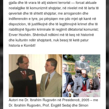
gjalla dhe të vrara të atij sistemi terrorist — forcat aktuale
nostalgjike të komunizmit shqiptar, në nivelet më të larta të
qeverisë dhe të shtetit shqiptar, me arrogancën dhe
indiferencën e tyre, po përpiqen me çdo mjet që kanë në
dispozicion, të justifikojnë dhe të legjitimojnë krimet dhe të
riabilitojnë figurën kriminale të regjimit diktatorial komunist;
Enver Hoxhën. Shëmbull ndikimi më të keq në historinë
dhe kulturën ndër shqiptarë, nuk besoj të ketë patur
historia e Kombit!
Autori me Dr. Ibrahim Rugovën në Presidencë, 2005 – me
Dr. Ibrahim Rugovën, Prof. Engjëll Sedaj dhe Simon