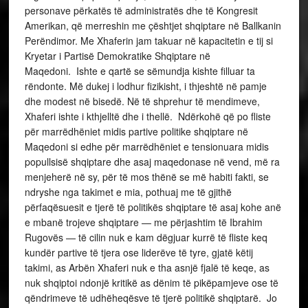
personave përkatës të administratës dhe të Kongresit
Amerikan, që merreshin me çështjet shqiptare në Ballkanin
Perëndimor. Me Xhaferin jam takuar në kapacitetin e tij si
Kryetar i Partisë Demokratike Shqiptare në
Maqedoni. Ishte e qartë se sëmundja kishte filluar ta
rëndonte. Më dukej i lodhur fizikisht, i thjeshtë në pamje
dhe modest në bisedë. Në të shprehur të mendimeve,
Xhaferi ishte i kthjelltë dhe i thellë. Ndërkohë që po fliste
për marrëdhëniet midis partive politike shqiptare në
Maqedoni si edhe për marrëdhëniet e tensionuara midis
popullsisë shqiptare dhe asaj maqedonase në vend, më ra
menjeherë në sy, për të mos thënë se më habiti fakti, se
ndryshe nga takimet e mia, pothuaj me të gjithë
përfaqësuesit e tjerë të politikës shqiptare të asaj kohe anë
e mbanë trojeve shqiptare — me përjashtim të Ibrahim
Rugovës — të cilin nuk e kam dëgjuar kurrë të fliste keq
kundër partive të tjera ose liderëve të tyre, gjatë këtij
takimi, as Arbën Xhaferi nuk e tha asnjë fjalë të keqe, as
nuk shqiptoi ndonjë kritikë as dënim të pikëpamjeve ose të
qëndrimeve të udhëheqësve të tjerë politikë shqiptarë. Jo