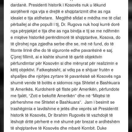
dardanë. Presidenti historik i Kosovës nuk u lëkund
asnjëherë nga vija e drejtë e shqiptarizmit dhe as nga
idealet e tija atdhetare. Megjithë sfidat e mëdha me të cilat
përballej ai dhe populli i tij, Dr. Rugova nuk hoqi kurrë dorë
nga përpjekjet e tija dhe as nga bindja e tij se me ndihmën
e miqëve historikë perëndimorë të shqiptarëve, Kosova, do
të çlirohej nga zgjedha serbe dhe se, më në fund, do të
fitonte lirinë dhe do të siguronte edhe pavarësinë e saj.
Ç’prej fillimit, ai e kishte shumë të qartë objektivin
përfundimtar për Kosovën si dhe mënyrat për realizimin e
këtij objektivi. Fatkeqësisht, ai vdiq pa e shijuar frutën e
shpalljes dhe njohjes zyrtare të pavarësisë së Kosovës nga
shumë vende të botës e sidomos nga Shtetet e Bashkuara
të Amerikës. Kurdoherë që fliste për Amerikën, përfundote
me fjalët, “Zoti e bekoftë Amerikën” dhe në “Miqësi të
përhershme me Shtetet e Bashkuara”. Jam i besimit se
trashëgimia e lavdishme e jetës dhe veprës së Presidentit
historik të Kosovës, Dr Ibrahim Rugovës të vazhdojë të
lëshojë dritë përherë e më shumë për brezat e ardhëshëm
të shqiptarëve të Kosovës dhe mbarë Kombit. Duke