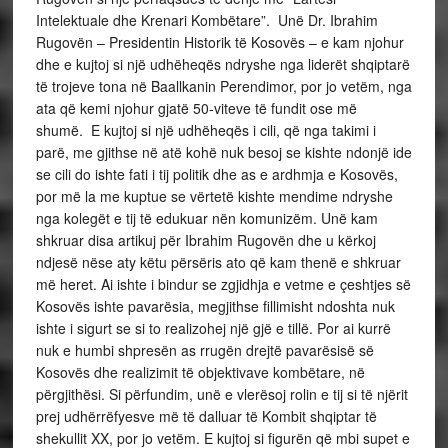
Intelektuale dhe Krenari Kombëtare”. Unë Dr. Ibrahim
Rugovën – Presidentin Historik të Kosovës – e kam njohur
dhe e kujtoj si një udhëheqës ndryshe nga liderët shqiptarë
të trojeve tona në Baallkanin Perendimor, por jo vetëm, nga
ata që kemi njohur gjatë 50-viteve të fundit ose më
shumë. E kujtoj si një udhëheqës i cili, që nga takimi i
parë, me gjithse në atë kohë nuk besoj se kishte ndonjë ide
se cili do ishte fati i tij politik dhe as e ardhmja e Kosovës,
por më la me kuptue se vërtetë kishte mendime ndryshe
nga kolegët e tij të edukuar nën komunizëm. Unë kam
shkruar disa artikuj për Ibrahim Rugovën dhe u kërkoj
ndjesë nëse aty këtu përsëris ato që kam thenë e shkruar
më heret. Ai ishte i bindur se zgjidhja e vetme e çeshtjes së
Kosovës ishte pavarësia, megjithse fillimisht ndoshta nuk
ishte i sigurt se si to realizohej një gjë e tillë. Por ai kurrë
nuk e humbi shpresën as rrugën drejtë pavarësisë së
Kosovës dhe realizimit të objektivave kombëtare, në
përgjithësi. Si përfundim, unë e vlerësoj rolin e tij si të njërit
prej udhërrëfyesve më të dalluar të Kombit shqiptar të
shekullit XX, por jo vetëm. E kujtoj si figurën që mbi supet e