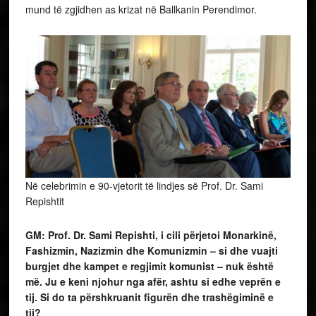
mund të zgjidhen as krizat në Ballkanin Perendimor.
Në celebrimin e 90-vjetorit të lindjes së Prof. Dr. Sami
Repishtit
GM: Prof. Dr. Sami Repishti, i cili përjetoi Monarkinë,
Fashizmin, Nazizmin dhe Komunizmin – si dhe vuajti
burgjet dhe kampet e regjimit komunist – nuk është
më. Ju e keni njohur nga afër, ashtu si edhe veprën e
tij. Si do ta përshkruanit figurën dhe trashëgiminë e
tij?