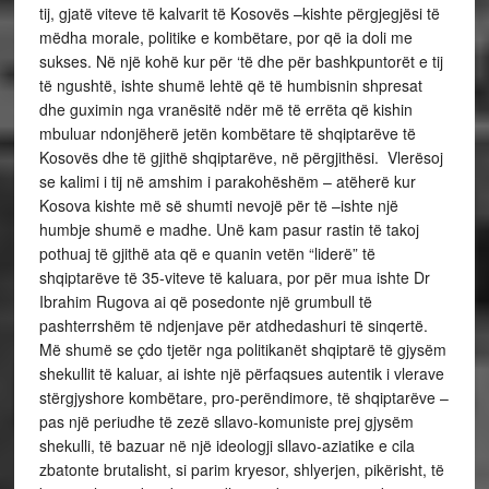
tij, gjatë viteve të kalvarit të Kosovës –kishte përgjegjësi të
mëdha morale, politike e kombëtare, por që ia doli me
sukses. Në një kohë kur për ‘të dhe për bashkpuntorët e tij
të ngushtë, ishte shumë lehtë që të humbisnin shpresat
dhe guximin nga vranësitë ndër më të errëta që kishin
mbuluar ndonjëherë jetën kombëtare të shqiptarëve të
Kosovës dhe të gjithë shqiptarëve, në përgjithësi. Vlerësoj
se kalimi i tij në amshim i parakohëshëm – atëherë kur
Kosova kishte më së shumti nevojë për të –ishte një
humbje shumë e madhe. Unë kam pasur rastin të takoj
pothuaj të gjithë ata që e quanin vetën “liderë” të
shqiptarëve të 35-viteve të kaluara, por për mua ishte Dr
Ibrahim Rugova ai që posedonte një grumbull të
pashterrshëm të ndjenjave për atdhedashuri të sinqertë.
Më shumë se çdo tjetër nga politikanët shqiptarë të gjysëm
shekullit të kaluar, ai ishte një përfaqsues autentik i vlerave
stërgjyshore kombëtare, pro-perëndimore, të shqiptarëve –
pas një periudhe të zezë sllavo-komuniste prej gjysëm
shekulli, të bazuar në një ideologji sllavo-aziatike e cila
zbatonte brutalisht, si parim kryesor, shlyerjen, pikërisht, të