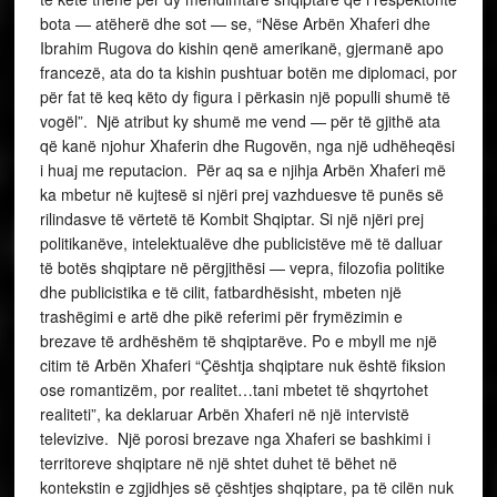
bota — atëherë dhe sot — se, “Nëse Arbën Xhaferi dhe
Ibrahim Rugova do kishin qenë amerikanë, gjermanë apo
francezë, ata do ta kishin pushtuar botën me diplomaci, por
për fat të keq këto dy figura i përkasin një populli shumë të
vogël”. Një atribut ky shumë me vend — për të gjithë ata
që kanë njohur Xhaferin dhe Rugovën, nga një udhëheqësi
i huaj me reputacion. Për aq sa e njihja Arbën Xhaferi më
ka mbetur në kujtesë si njëri prej vazhduesve të punës së
rilindasve të vërtetë të Kombit Shqiptar. Si një njëri prej
politikanëve, intelektualëve dhe publicistëve më të dalluar
të botës shqiptare në përgjithësi — vepra, filozofia politike
dhe publicistika e të cilit, fatbardhësisht, mbeten një
trashëgimi e artë dhe pikë referimi për frymëzimin e
brezave të ardhëshëm të shqiptarëve. Po e mbyll me një
citim të Arbën Xhaferi “Çështja shqiptare nuk është fiksion
ose romantizëm, por realitet…tani mbetet të shqyrtohet
realiteti”, ka deklaruar Arbën Xhaferi në një intervistë
televizive. Një porosi brezave nga Xhaferi se bashkimi i
territoreve shqiptare në një shtet duhet të bëhet në
kontekstin e zgjidhjes së çështjes shqiptare, pa të cilën nuk