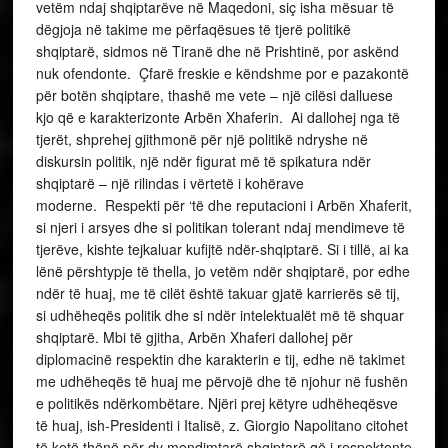
vetëm ndaj shqiptarëve në Maqedoni, siç isha mësuar të
dëgjoja në takime me përfaqësues të tjerë politikë
shqiptarë, sidmos në Tiranë dhe në Prishtinë, por askënd
nuk ofendonte. Çfarë freskie e këndshme por e pazakontë
për botën shqiptare, thashë me vete – një cilësi dalluese
kjo që e karakterizonte Arbën Xhaferin. Ai dallohej nga të
tjerët, shprehej gjithmonë për një politikë ndryshe në
diskursin politik, një ndër figurat më të spikatura ndër
shqiptarë – një rilindas i vërtetë i kohërave
moderne. Respekti për ‘të dhe reputacioni i Arbën Xhaferit,
si njeri i arsyes dhe si politikan tolerant ndaj mendimeve të
tjerëve, kishte tejkaluar kufijtë ndër-shqiptarë. Si i tillë, ai ka
lënë përshtypje të thella, jo vetëm ndër shqiptarë, por edhe
ndër të huaj, me të cilët është takuar gjatë karrierës së tij,
si udhëheqës politik dhe si ndër intelektualët më të shquar
shqiptarë. Mbi të gjitha, Arbën Xhaferi dallohej për
diplomacinë respektin dhe karakterin e tij, edhe në takimet
me udhëheqës të huaj me përvojë dhe të njohur në fushën
e politikës ndërkombëtare. Njëri prej këtyre udhëheqësve
të huaj, ish-Presidenti i Italisë, z. Giorgio Napolitano citohet
të ketë thënë për dy mendimtarë shqiptarë që i respektonte