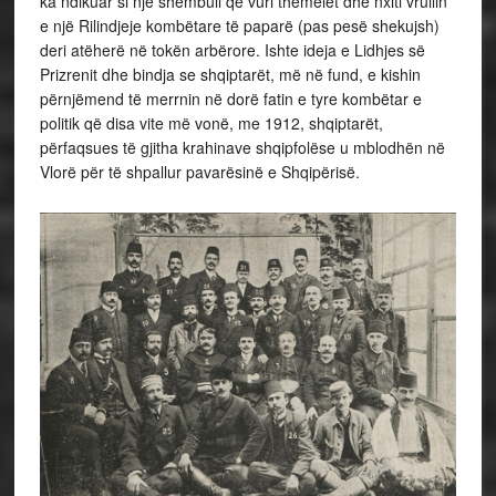
ka ndikuar si një shembull që vuri themelet dhe nxiti vrullin
e një Rilindjeje kombëtare të paparë (pas pesë shekujsh)
deri atëherë në tokën arbërore. Ishte ideja e Lidhjes së
Prizrenit dhe bindja se shqiptarët, më në fund, e kishin
përnjëmend të merrnin në dorë fatin e tyre kombëtar e
politik që disa vite më vonë, me 1912, shqiptarët,
përfaqsues të gjitha krahinave shqipfolëse u mblodhën në
Vlorë për të shpallur pavarësinë e Shqipërisë.