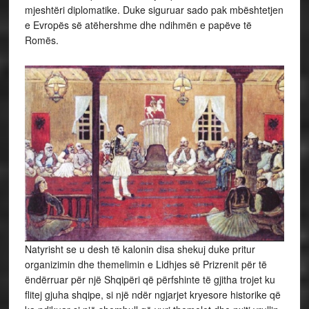
mjeshtëri diplomatike. Duke siguruar sado pak mbështetjen
e Evropës së atëhershme dhe ndihmën e papëve të
Romës.
Natyrisht se u desh të kalonin disa shekuj duke pritur
organizimin dhe themelimin e Lidhjes së Prizrenit për të
ëndërruar për një Shqipëri që përfshinte të gjitha trojet ku
flitej gjuha shqipe, si një ndër ngjarjet kryesore historike që