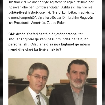
lulëzuar e duke dhënë fryte agimesh të reja e fatlume për
Kosovën dhe për Kombin shqiptar. Ashtu siç i ka hije një
udhërrëfyesi historik ose një, “Heroi kombëtar, madhështor
e mendjemprehtë”. siç e ka cilësuar Dr. Ibrahim Rugovën
ish-Presidenti i Amerikës, Z. Joe Biden.
GM: Arbën Xhaferi është një tjetër personalitet i
shquar shqiptar që keni pasur mundësinë ta njihni
personalisht. Cilat janë disa nga kujtimet që mbani
mend dhe çfarë ka lënë ai tek ju?