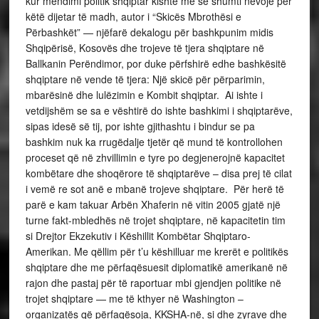
kur mendimi politik shqiptar kishte më së shumti nevojë për
këtë dijetar të madh, autor i “Skicës Mbrothësi e
Përbashkët” — njëfarë dekalogu për bashkpunim midis
Shqipërisë, Kosovës dhe trojeve të tjera shqiptare në
Ballkanin Perëndimor, por duke përfshirë edhe bashkësitë
shqiptare në vende të tjera: Një skicë për përparimin,
mbarësinë dhe lulëzimin e Kombit shqiptar. Ai ishte i
vetdijshëm se sa e vështirë do ishte bashkimi i shqiptarëve,
sipas idesë së tij, por ishte gjithashtu i bindur se pa
bashkim nuk ka rrugëdalje tjetër që mund të kontrollohen
proceset që në zhvillimin e tyre po degjenerojnë kapacitet
kombëtare dhe shoqërore të shqiptarëve – disa prej të cilat
i vemë re sot anë e mbanë trojeve shqiptare. Për herë të
parë e kam takuar Arbën Xhaferin në vitin 2005 gjatë një
turne fakt-mbledhës në trojet shqiptare, në kapacitetin tim
si Drejtor Ekzekutiv i Këshillit Kombëtar Shqiptaro-
Amerikan. Me qëllim për t’u këshilluar me krerët e politikës
shqiptare dhe me përfaqësuesit diplomatikë amerikanë në
rajon dhe pastaj për të raportuar mbi gjendjen politike në
trojet shqiptare — me të kthyer në Washington –
organizatës që përfaqësoja, KKSHA-në, si dhe zyrave dhe