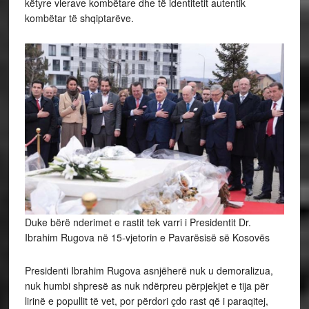
këtyre vlerave kombëtare dhe të identitetit autentik
kombëtar të shqiptarëve.
Duke bërë nderimet e rastit tek varri i Presidentit Dr.
Ibrahim Rugova në 15-vjetorin e Pavarësisë së Kosovës
Presidenti Ibrahim Rugova asnjëherë nuk u demoralizua,
nuk humbi shpresë as nuk ndërpreu përpjekjet e tija për
lirinë e popullit të vet, por përdori çdo rast që i paraqitej,