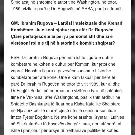
Simolacaj në shtëpinë e autorit në Washington, në tetor,
1989, vizita e parë e Dr. Rugovës në SHBA, por jo e fundit
GM: Ibrahim Rugova – Lartësi Intelektuale dhe Krenari
Kombëtare. Ju e keni njohur nga afër Dr. Rugovën.
Çfarë përfaqësonte ai për ju personalisht dhe si e
vlerësoni rolin e tij në historinë e kombit shqiptar?
FSH: Dr Ibrahim Rugova për mua ishte figura e duhur
kombëtare në kohën e duhur për Kombin, kur jetoi dhe
veproi. Ndoshta figura e pazevëndsueshme historike
kombëtare për atë kohë. Unë e kam takuar për herë të
parë Dr Ibrahim Rugovën në tetor të vitit 1989, kur ai dhe
Dr Engjëll Sedaj më nderuan me vizitën e tyre në shtëpinë
time në Virxhinia, afër Washingtonit, pasi kishin ardhur në
Shtetet e Bashkuara të ftuar nga Kisha Katolike Shqiptare
në Nju Jork për të marrë pjesë në një seminar kushtuar
Imzot Pjetër Bogdanit. Në atë kohë ai ishte Kryetar i Lidhjes
së Shkrimtarëve të Kosovës dhe për mua, deri atëherë, ai
ishte i panjohur për arsye të rrethanave politike të kohës.