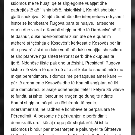
sidomos me të huajt, që të shpjegonte vuajtjet dhe
padrejtësitë që i ishin bërë, historikisht, Kombit shqiptar
gjatë shekujve. Si një zëdhënës dhe interpretues ndryshe i
historisë kombëtare Rugova para të huajve, lartësonte
emrin dhe vlerat e Kombit shqiptar dhe të Dardanisë së tij
të dashur, duke ndërkombëtarizuar, atë që e quanim
atëherë si “çështja e Kosovës”: kërkesat e Kosovës për liri
dhe pavarësi si dhe duke venë në dukje vuajtjet shekullore
të shqiptarëve nga shteti terrorist serb dhe okupues të
tjerë. Ndonëse fliste pak dhe urtësisht, Presidenti Rugova
kishte një vizion të qartë që ai e artikulonte shumë mirë me
miqët perendimorë, sidomos me përfaqsues amerikanë —
për të ardhmen e Kosovës dhe të Kombit shqiptar, në liri
dhe demokraci. Si asnjë udhëheqës tjetër i këtyre 35-viteve
të fundit, ai ishte i bindur në rrugën që duhej të ndiqte
Kombi shqiptar, nëqoftse dëshironte të hynte,
ndërshmërisht, në radhën e kombeve të përparuara të
Përendimit. Ai besonte në përkrahjen e perëndimit
demokratik drejt kësaj rruge për shqiptarët. Ai ishte
sidomos i bindur për mbështetjen e pakursyer të Shteteve