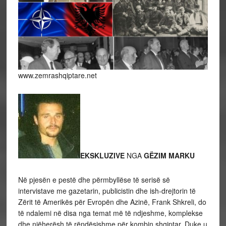
www.zemrashqiptare.net
EKSKLUZIVE
NGA
GËZIM MARKU
Në pjesën e pestë dhe përmbyllëse të serisë së
intervistave me gazetarin, publicistin dhe ish-drejtorin të
Zërit të Amerikës për Evropën dhe Azinë, Frank Shkreli, do
të ndalemi në disa nga temat më të ndjeshme, komplekse
dhe njëherësh të rëndësishme për kombin shqiptar. Duke u