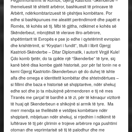
Pëgjithmonshmit të Kombit, Gjergj Kastriotit -Skenderbe –
themeluesit të shtetit arbëror, bashkuesit të princave të
Arbërit, ndërkombtarizuesit të çështjes kombëtare. Por
edhe si bashkpunues me aleatët perëndimorë dhe papët e
Romës, të kohës së tij. Mbi të gjitha, ndikimet e kohës së
Skënderbeut, mbrojtësit të vlerave iliro-arbërore,
shpëtimtarit të Evropës e pse jo edhe i qytetërimit evropian
dhe krishtërimit, si “Kryqtari i fundit”, titulli i librit Gjergj
Kastrioti-Skënderbe – Ditar Diplomatik, i autorit Virgjil Kule!
Çdo komb tjetër, do ta çpikte një “Skenderbe” të tyre, siç
kanë bërë disa kombe gjatë historisë, por për fat tonin ne e
kemi Gjergj Kastriotin-Skenderbeun që do duhej të ishte
alfa dhe omega e identitetit kombëtar dhe shtetndërtues –
si fillimi dhe baza e historisë së shqiptarëve, ndër shekuj
edhe sot dhe jo ta mbulojmë përmendoren e tij në mes
Tiranës me çarçaf të bardhë a të zi, për të kënaqur vizitorë
të huaj që Skenderbeun e shikojnë si armik të tyre. Ma
merr mendja se thellësitë e vetdijes kombëtare ndër
shqiptarë, mbijetuan ndër shekuj, si rrjedhim i ndikimit të
luftërave të tij për çlirimin e trojeve arbërore nga pushtimi
otoman dhe veprimtarisë së tij të palodhur dhe me