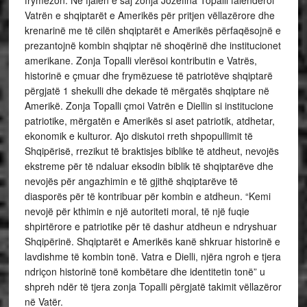
frymëzon. Në fjalën e saj zonja Jozefina Topalli falenderoi
Vatrën e shqiptarët e Amerikës për pritjen vëllazërore dhe
krenarinë me të cilën shqiptarët e Amerikës përfaqësojnë e
prezantojnë kombin shqiptar në shoqërinë dhe institucionet
amerikane. Zonja Topalli vlerësoi kontributin e Vatrës,
historinë e çmuar dhe frymëzuese të patriotëve shqiptarë
përgjatë 1 shekulli dhe dekade të mërgatës shqiptare në
Amerikë. Zonja Topalli çmoi Vatrën e Diellin si institucione
patriotike, mërgatën e Amerikës si aset patriotik, atdhetar,
ekonomik e kulturor. Ajo diskutoi rreth shpopullimit të
Shqipërisë, rrezikut të braktisjes biblike të atdheut, nevojës
ekstreme për të ndaluar eksodin biblik të shqiptarëve dhe
nevojës për angazhimin e të gjithë shqiptarëve të
diasporës për të kontribuar për kombin e atdheun. “Kemi
nevojë për kthimin e një autoriteti moral, të një fuqie
shpirtërore e patriotike për të dashur atdheun e ndryshuar
Shqipërinë. Shqiptarët e Amerikës kanë shkruar historinë e
lavdishme të kombin tonë. Vatra e Dielli, njëra ngroh e tjera
ndriçon historinë tonë kombëtare dhe identitetin tonë” u
shpreh ndër të tjera zonja Topalli përgjatë takimit vëllazëror
në Vatër.