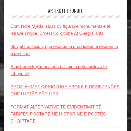
ARTIKUJT E FUNDIT
Dom Ndre Mjeda, sipas dy figurave monumentale të
letrave shqipe, Ernest Koliqit dhe At Gjergj Fishta
36 vjet tranzicion, nga ekonomia prodhuese te ekonomia
e përfitimit
A ndihmon krijimtaria në zbulimin e potencialeve të
fshehura?
PROF. AHMET QERIQI DHE EPOKA E REZISTENCЁS
DHE LUFTЁS PЁR LIRI!
FORMAT ALTERNATIVE TË EVIDENTIMIT TË
TARIFËS POSTARE NË HISTORINË E POSTËS
SHQIPTARE