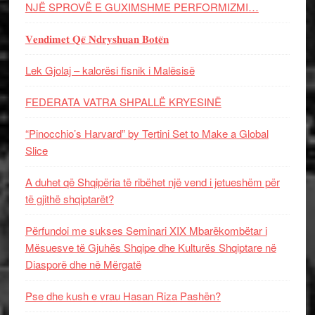
NJË SPROVË E GUXIMSHME PERFORMIZMI…
𝐕𝐞𝐧𝐝𝐢𝐦𝐞𝐭 𝐐𝐞̈ 𝐍𝐝𝐫𝐲𝐬𝐡𝐮𝐚𝐧 𝐁𝐨𝐭𝐞̈𝐧
Lek Gjolaj – kalorësi fisnik i Malësisë
FEDERATA VATRA SHPALLË KRYESINË
“Pinocchio’s Harvard” by Tertini Set to Make a Global
Slice
A duhet që Shqipëria të ribëhet një vend i jetueshëm për
të gjithë shqiptarët?
Përfundoi me sukses Seminari XIX Mbarëkombëtar i
Mësuesve të Gjuhës Shqipe dhe Kulturës Shqiptare në
Diasporë dhe në Mërgatë
Pse dhe kush e vrau Hasan Riza Pashën?