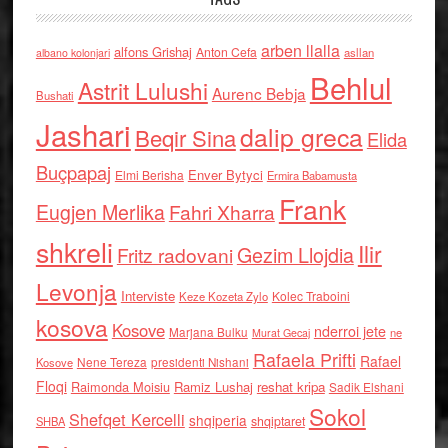
arben llalla
alfons Grishaj
Anton Cefa
asllan
albano kolonjari
Behlul
Astrit Lulushi
Aurenc Bebja
Bushati
Jashari
dalip greca
Beqir Sina
Elida
Buçpapaj
Enver Bytyci
Elmi Berisha
Ermira Babamusta
Frank
Eugjen Merlika
Fahri Xharra
shkreli
Ilir
Gezim Llojdia
Fritz radovani
Levonja
Interviste
Kolec Traboini
Keze Kozeta Zylo
kosova
Kosove
nderroi jete
Marjana Bulku
ne
Murat Gecaj
Rafaela Prifti
Rafael
Nene Tereza
Kosove
presidenti Nishani
Floqi
Raimonda Moisiu
Ramiz Lushaj
reshat kripa
Sadik Elshani
Sokol
Shefqet Kercelli
shqiperia
shqiptaret
SHBA