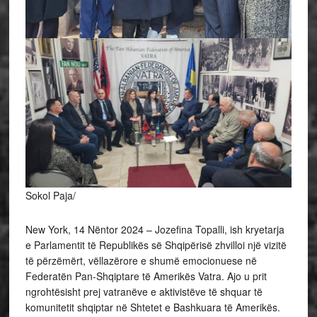
Sokol Paja/
New York, 14 Nëntor 2024 – Jozefina Topalli, ish kryetarja
e Parlamentit të Republikës së Shqipërisë zhvilloi një vizitë
të përzëmërt, vëllazërore e shumë emocionuese në
Federatën Pan-Shqiptare të Amerikës Vatra. Ajo u prit
ngrohtësisht prej vatranëve e aktivistëve të shquar të
komunitetit shqiptar në Shtetet e Bashkuara të Amerikës.