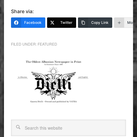
Share via:
Facebook
Twitter
Copy Link
More
FILED UNDER:
FEATURED