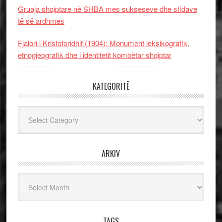
Gruaja shqiptare në SHBA mes sukseseve dhe sfidave
të së ardhmes
Fjalori i Kristoforidhit (1904): Monument leksikografik,
etnogjeografik dhe i identitetit kombëtar shqiptar
KATEGORITË
Kategoritë
ARKIV
Arkiv
TAGS