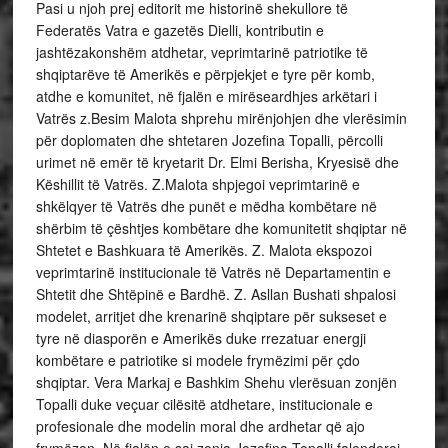
Pasi u njoh prej editorit me historinë shekullore të
Federatës Vatra e gazetës Dielli, kontributin e
jashtëzakonshëm atdhetar, veprimtarinë patriotike të
shqiptarëve të Amerikës e përpjekjet e tyre për komb,
atdhe e komunitet, në fjalën e mirëseardhjes arkëtari i
Vatrës z.Besim Malota shprehu mirënjohjen dhe vlerësimin
për doplomaten dhe shtetaren Jozefina Topalli, përcolli
urimet në emër të kryetarit Dr. Elmi Berisha, Kryesisë dhe
Këshillit të Vatrës. Z.Malota shpjegoi veprimtarinë e
shkëlqyer të Vatrës dhe punët e mëdha kombëtare në
shërbim të çështjes kombëtare dhe komunitetit shqiptar në
Shtetet e Bashkuara të Amerikës. Z. Malota ekspozoi
veprimtarinë institucionale të Vatrës në Departamentin e
Shtetit dhe Shtëpinë e Bardhë. Z. Asllan Bushati shpalosi
modelet, arritjet dhe krenarinë shqiptare për sukseset e
tyre në diasporën e Amerikës duke rrezatuar energji
kombëtare e patriotike si modele frymëzimi për çdo
shqiptar. Vera Markaj e Bashkim Shehu vlerësuan zonjën
Topalli duke veçuar cilësitë atdhetare, institucionale e
profesionale dhe modelin moral dhe ardhetar që ajo