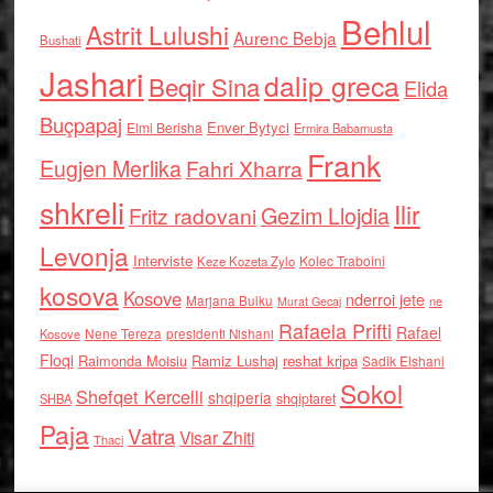
Behlul
Astrit Lulushi
Aurenc Bebja
Bushati
Jashari
dalip greca
Beqir Sina
Elida
Buçpapaj
Enver Bytyci
Elmi Berisha
Ermira Babamusta
Frank
Eugjen Merlika
Fahri Xharra
shkreli
Ilir
Gezim Llojdia
Fritz radovani
Levonja
Interviste
Kolec Traboini
Keze Kozeta Zylo
kosova
Kosove
nderroi jete
Marjana Bulku
ne
Murat Gecaj
Rafaela Prifti
Rafael
Nene Tereza
Kosove
presidenti Nishani
Floqi
Raimonda Moisiu
Ramiz Lushaj
reshat kripa
Sadik Elshani
Sokol
Shefqet Kercelli
shqiperia
shqiptaret
SHBA
Paja
Vatra
Visar Zhiti
Thaci