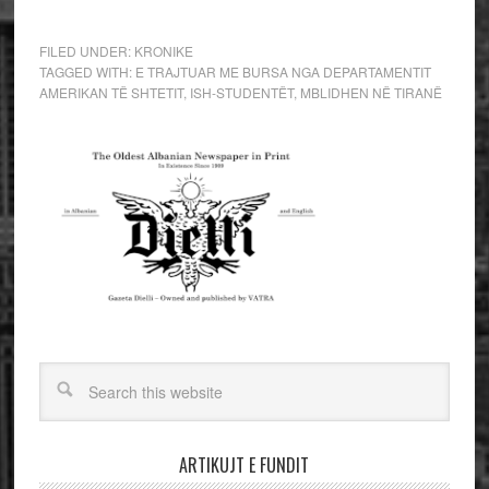
FILED UNDER:
KRONIKE
TAGGED WITH:
E TRAJTUAR ME BURSA NGA DEPARTAMENTIT
AMERIKAN TË SHTETIT
,
ISH-STUDENTËT
,
MBLIDHEN NË TIRANË
ARTIKUJT E FUNDIT