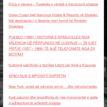
Kriza e vlerave – Tragjedia e vërtetë e tranzicionit shqiptar
Green Coast sjell Nammos Hotels & Resorts në Shqipëri:
Një destinacion i ri lifestyle merr formë në Rivierën
Shqiptare
PUEBLO (1966) / HISTORIA E SPANJOLLES NGA
VALENCIA QË PËRFUNDOI NË LUSHNJE — 29 VJET
PRITJE (1937 – 1966) TË NJË TELEFONATE NGA DY
MOTRAT
Kujtojmë sakrificën e familjes Lleshi për lirinë e Kosovës
SPAÇI NUK E MPOSHTI SHPIRTIN
New York, qyteti që ndryshoi emrin… dhe ndryshoi botën
Kodi zakonor dhe isopolifonia dy nga monumentet e gjalla
madhështore të antikitetit shqiptar