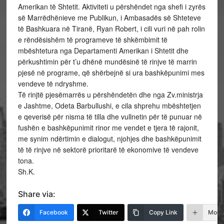
Amerikan të Shtetit. Aktiviteti u përshëndet nga shefi i zyrës
së Marrëdhënieve me Publikun, i Ambasadës së Shteteve
të Bashkuara në Tiranë, Ryan Robert, i cili vuri në pah rolin
e rëndësishëm të programeve të shkëmbimit të
mbështetura nga Departamenti Amerikan i Shtetit dhe
përkushtimin për t’u dhënë mundësinë të rinjve të marrin
pjesë në programe, që shërbejnë si ura bashkëpunimi mes
vendeve të ndryshme.
Të rinjtë pjesëmarrës u përshëndetën dhe nga Zv.ministrja
e Jashtme, Odeta Barbullushi, e cila shprehu mbështetjen
e qeverisë për nisma të tilla dhe vullnetin për të punuar në
fushën e bashkëpunimit rinor me vendet e tjera të rajonit,
me synim ndërtimin e dialogut, njohjes dhe bashkëpunimit
të të rinjve në sektorë prioritarë të ekonomive të vendeve
tona.
Sh.K.
Share via:
Facebook
Twitter
Copy Link
More