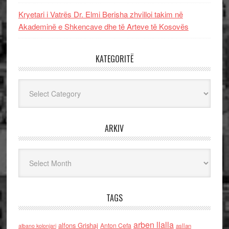
Kryetari i Vatrës Dr. Elmi Berisha zhvilloi takim në
Akademinë e Shkencave dhe të Arteve të Kosovës
KATEGORITË
Kategoritë
ARKIV
Arkiv
TAGS
arben llalla
alfons Grishaj
Anton Cefa
asllan
albano kolonjari