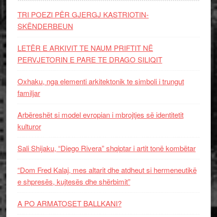
TRI POEZI PËR GJERGJ KASTRIOTIN-
SKËNDERBEUN
LETËR E ARKIVIT TE NAUM PRIFTIT NË
PERVJETORIN E PARE TE DRAGO SILIQIT
Oxhaku, nga elementi arkitektonik te simboli i trungut
familjar
Arbëreshët si model evropian i mbrojtjes së identitetit
kulturor
Sali Shijaku, “Diego Rivera” shqiptar i artit tonë kombëtar
“Dom Fred Kalaj, mes altarit dhe atdheut si hermeneutikë
e shpresës, kujtesës dhe shërbimit”
A PO ARMATOSET BALLKANI?