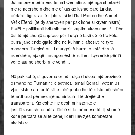
Johnstone e përmend Ismail Qemalin si një nga shtetarët
më të ndershëm dhe më efikas që kishte parë Lindja,
përkrah figurave të njohura si Mid’hat Pasha dhe Ahmet
Vefik Efendi (të dy shërbyen për pak kohë si kryeministra).
Fjalët e politikanit britanik marrin kuptim akoma sot: “…Dhe
është një shenjë shprese për Turqinë fakti që të tre këta
burra janë ende gjallë dhe në kulmin e aftësive të tyre
mendore. Turqisë nuk i mungojnë burrat e zotë dhe të
ndershëm; ajo që i mungon është vullneti i qeverisë për t’i
vënë ata në shërbim të vendit…”
Në pak kohë, si guvernator në Tulça (Tulcea, një provincë
osmane në Rumaninë e sotme), Ismail Qemali, vetëm 31
vjeç, kishte arritur të sillte mirëqenie dhe të rriste ndjeshëm
të ardhurat përmes një administrimi të drejtë dhe
transparent. Kjo është një dëshmi historike e
jashtëzakonshme për aftësitë shtetformuese të tij, shumë
kohë përpara se ai të bëhej lideri i lëvizjes kombëtare
shqiptare.