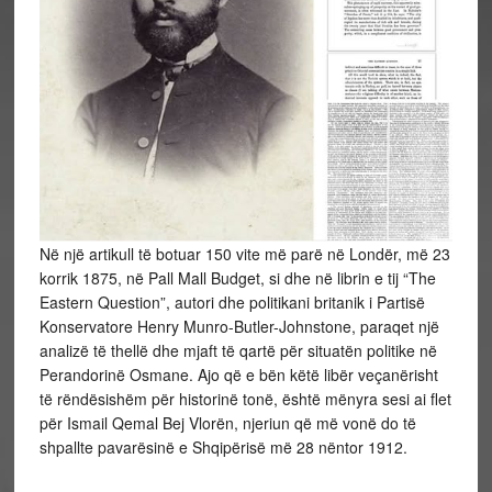
Në një artikull të botuar 150 vite më parë në Londër, më 23
korrik 1875, në Pall Mall Budget, si dhe në librin e tij “The
Eastern Question”, autori dhe politikani britanik i Partisë
Konservatore Henry Munro-Butler-Johnstone, paraqet një
analizë të thellë dhe mjaft të qartë për situatën politike në
Perandorinë Osmane. Ajo që e bën këtë libër veçanërisht
të rëndësishëm për historinë tonë, është mënyra sesi ai flet
për
Ismail Qemal Bej Vlorën, njeriun që më vonë do të
shpallte pavarësinë e Shqipërisë më 28 nëntor 1912.