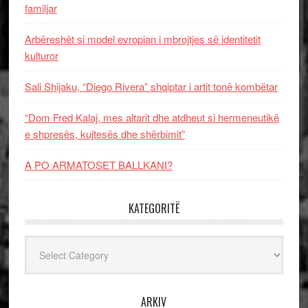
familjar
Arbëreshët si model evropian i mbrojtjes së identitetit
kulturor
Sali Shijaku, “Diego Rivera” shqiptar i artit tonë kombëtar
“Dom Fred Kalaj, mes altarit dhe atdheut si hermeneutikë
e shpresës, kujtesës dhe shërbimit”
A PO ARMATOSET BALLKANI?
KATEGORITË
Kategoritë
ARKIV