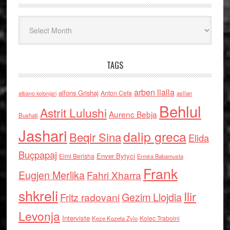
Arkiv
TAGS
arben llalla
alfons Grishaj
Anton Cefa
asllan
albano kolonjari
Behlul
Astrit Lulushi
Aurenc Bebja
Bushati
Jashari
dalip greca
Beqir Sina
Elida
Buçpapaj
Enver Bytyci
Elmi Berisha
Ermira Babamusta
Frank
Eugjen Merlika
Fahri Xharra
shkreli
Ilir
Gezim Llojdia
Fritz radovani
Levonja
Interviste
Kolec Traboini
Keze Kozeta Zylo