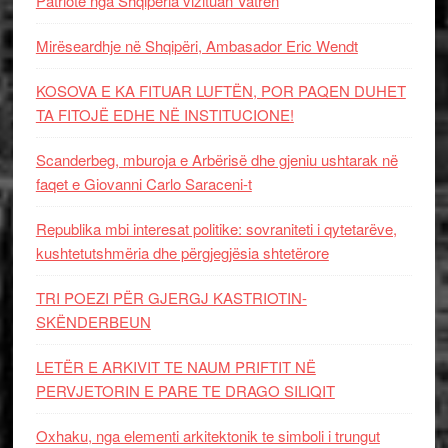
Patriotë nga Shqipëria vizituan Vatrën
Mirëseardhje në Shqipëri, Ambasador Eric Wendt
KOSOVA E KA FITUAR LUFTËN, POR PAQEN DUHET
TA FITOJË EDHE NË INSTITUCIONE!
Scanderbeg, mburoja e Arbërisë dhe gjeniu ushtarak në
faqet e Giovanni Carlo Saraceni-t
Republika mbi interesat politike: sovraniteti i qytetarëve,
kushtetutshmëria dhe përgjegjësia shtetërore
TRI POEZI PËR GJERGJ KASTRIOTIN-
SKËNDERBEUN
LETËR E ARKIVIT TE NAUM PRIFTIT NË
PERVJETORIN E PARE TE DRAGO SILIQIT
Oxhaku, nga elementi arkitektonik te simboli i trungut