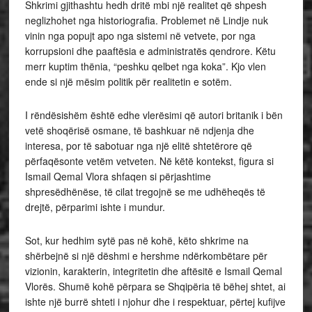
Shkrimi gjithashtu hedh dritë mbi një realitet që shpesh
neglizhohet nga historiografia. Problemet në Lindje nuk
vinin nga popujt apo nga sistemi në vetvete, por nga
korrupsioni dhe paaftësia e administratës qendrore. Këtu
merr kuptim thënia, “peshku qelbet nga koka”. Kjo vlen
ende si një mësim politik për realitetin e sotëm.
I rëndësishëm është edhe vlerësimi që autori britanik i bën
vetë shoqërisë osmane, të bashkuar në ndjenja dhe
interesa, por të sabotuar nga një elitë shtetërore që
përfaqësonte vetëm vetveten. Në këtë kontekst, figura si
Ismail Qemal Vlora shfaqen si përjashtime
shpresëdhënëse, të cilat tregojnë se me udhëheqës të
drejtë, përparimi ishte i mundur.
Sot, kur hedhim sytë pas në kohë, këto shkrime na
shërbejnë si një dëshmi e hershme ndërkombëtare për
vizionin, karakterin, integritetin dhe aftësitë e Ismail Qemal
Vlorës. Shumë kohë përpara se Shqipëria të bëhej shtet, ai
ishte një burrë shteti i njohur dhe i respektuar, përtej kufijve