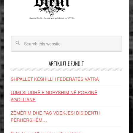
ARTIKUJT E FUNDIT
SHPALLET KËSHILLI I FEDERATËS VATRA
LUMI SI UDHË E NDRYSHIM NË POEZINË
AGOLLIANE
ZËMËRIM DHE PAS VDEKJES! DISIDENTI I
PËRHERSHËM…