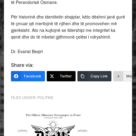
të Perandorisë Osmane.
Për historinë dhe identitetin shqiptar, këto dëshmi janë gurë
të çmuar që meritojnë të njihen dhe të promovohen më
gjerësisht. Ato na kujtojnë se lidershipi me integritet ka
qenë dhe do të mbetet gjithmonë çelësi i ndryshimit.
Dr. Evarist Beqiri
Share via:
Facebook
Twitter
Copy Link
More
FILED UNDER:
POLITIKE