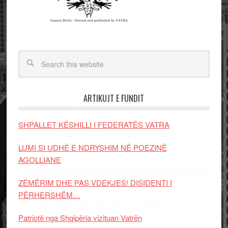
ARTIKUJT E FUNDIT
SHPALLET KËSHILLI I FEDERATËS VATRA
LUMI SI UDHË E NDRYSHIM NË POEZINË
AGOLLIANE
ZËMËRIM DHE PAS VDEKJES! DISIDENTI I
PËRHERSHËM…
Patriotë nga Shqipëria vizituan Vatrën