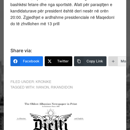
bashkësi fetare dhe nga sportistë. Afati për paraqitjen e
kandidaturave për president është deri nesër në orën
20:00. Zgjedhjet e ardhshme presidenciale në Maqedoni
do të zhvillohen më 13 prill
Share via:
Facebook
Twitter
Copy Link
More
FILED UNDER:
KRONIKE
TAGGED WITH:
IVANON
,
RIKANDIDON