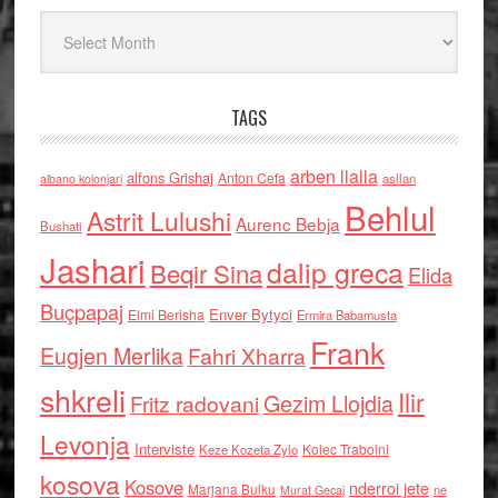
Arkiv
TAGS
arben llalla
alfons Grishaj
Anton Cefa
asllan
albano kolonjari
Behlul
Astrit Lulushi
Aurenc Bebja
Bushati
Jashari
dalip greca
Beqir Sina
Elida
Buçpapaj
Enver Bytyci
Elmi Berisha
Ermira Babamusta
Frank
Eugjen Merlika
Fahri Xharra
shkreli
Ilir
Gezim Llojdia
Fritz radovani
Levonja
Interviste
Kolec Traboini
Keze Kozeta Zylo
kosova
Kosove
nderroi jete
Marjana Bulku
ne
Murat Gecaj