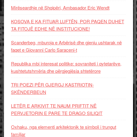
Mirëseardhje në Shqipëri, Ambasador Eric Wendt
KOSOVA E KA FITUAR LUFTËN, POR PAQEN DUHET
TA FITOJË EDHE NË INSTITUCIONE!
Scanderbeg, mburoja e Arbërisë dhe gjeniu ushtarak në
faqet e Giovanni Carlo Saraceni-t
Republika mbi interesat politike: sovraniteti i qytetarëve,
kushtetutshmëria dhe përgjegjësia shtetërore
TRI POEZI PËR GJERGJ KASTRIOTIN-
SKËNDERBEUN
LETËR E ARKIVIT TE NAUM PRIFTIT NË
PERVJETORIN E PARE TE DRAGO SILIQIT
Oxhaku, nga elementi arkitektonik te simboli i trungut
familjar