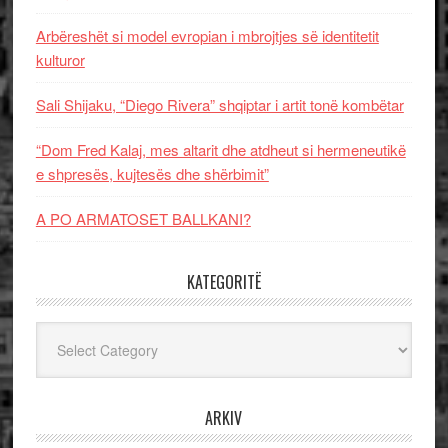
Arbëreshët si model evropian i mbrojtjes së identitetit
kulturor
Sali Shijaku, “Diego Rivera” shqiptar i artit tonë kombëtar
“Dom Fred Kalaj, mes altarit dhe atdheut si hermeneutikë
e shpresës, kujtesës dhe shërbimit”
A PO ARMATOSET BALLKANI?
KATEGORITË
Kategoritë
ARKIV