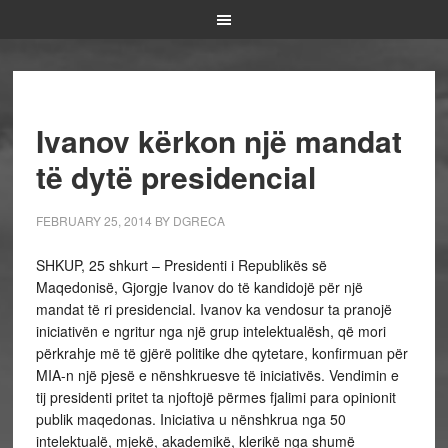
Ivanov kërkon një mandat
të dytë presidencial
FEBRUARY 25, 2014
BY
DGRECA
SHKUP, 25 shkurt – Presidenti i Republikës së
Maqedonisë, Gjorgje Ivanov do të kandidojë për një
mandat të ri presidencial. Ivanov ka vendosur ta pranojë
iniciativën e ngritur nga një grup intelektualësh, që mori
përkrahje më të gjërë politike dhe qytetare, konfirmuan për
MIA-n një pjesë e nënshkruesve të iniciativës. Vendimin e
tij presidenti pritet ta njoftojë përmes fjalimi para opinionit
publik maqedonas. Iniciativa u nënshkrua nga 50
intelektualë, mjekë, akademikë, klerikë nga shumë