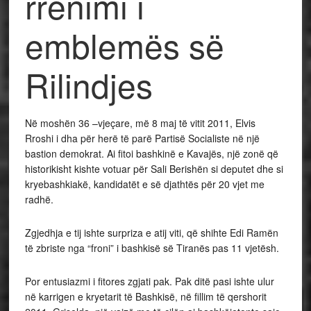
rrënimi i
emblemës së
Rilindjes
Në moshën 36 –vjeçare, më 8 maj të vitit 2011, Elvis
Rroshi i dha për herë të parë Partisë Socialiste në një
bastion demokrat. Ai fitoi bashkinë e Kavajës, një zonë që
historikisht kishte votuar për Sali Berishën si deputet dhe si
kryebashkiakë, kandidatët e së djathtës për 20 vjet me
radhë.
Zgjedhja e tij ishte surpriza e atij viti, që shihte Edi Ramën
të zbriste nga “froni” i bashkisë së Tiranës pas 11 vjetësh.
Por entusiazmi i fitores zgjati pak. Pak ditë pasi ishte ulur
në karrigen e kryetarit të Bashkisë, në fillim të qershorit