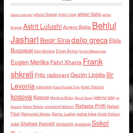
arben llalla
alfons Grishaj
Anton Cefa
asllan
albano kolonjari
Behlul
Astrit Lulushi
Aurenc Bebja
Bushati
Jashari
dalip greca
Beqir Sina
Elida
Buçpapaj
Enver Bytyci
Elmi Berisha
Ermira Babamusta
Frank
Eugjen Merlika
Fahri Xharra
shkreli
Ilir
Gezim Llojdia
Fritz radovani
Levonja
Interviste
Kolec Traboini
Keze Kozeta Zylo
kosova
Kosove
nderroi jete
Marjana Bulku
ne
Murat Gecaj
Rafaela Prifti
Rafael
Nene Tereza
Kosove
presidenti Nishani
Floqi
Raimonda Moisiu
Ramiz Lushaj
reshat kripa
Sadik Elshani
Sokol
Shefqet Kercelli
shqiperia
shqiptaret
SHBA