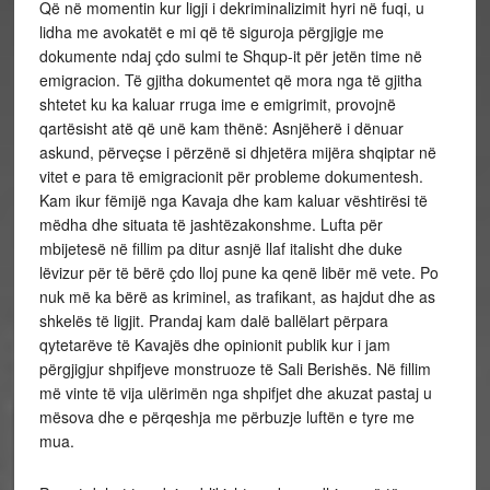
Që në momentin kur ligji i dekriminalizimit hyri në fuqi, u
lidha me avokatët e mi që të siguroja përgjigje me
dokumente ndaj çdo sulmi te Shqup-it për jetën time në
emigracion. Të gjitha dokumentet që mora nga të gjitha
shtetet ku ka kaluar rruga ime e emigrimit, provojnë
qartësisht atë që unë kam thënë: Asnjëherë i dënuar
askund, përveçse i përzënë si dhjetëra mijëra shqiptar në
vitet e para të emigracionit për probleme dokumentesh.
Kam ikur fëmijë nga Kavaja dhe kam kaluar vështirësi të
mëdha dhe situata të jashtëzakonshme. Lufta për
mbijetesë në fillim pa ditur asnjë llaf italisht dhe duke
lëvizur për të bërë çdo lloj pune ka qenë libër më vete. Po
nuk më ka bërë as kriminel, as trafikant, as hajdut dhe as
shkelës të ligjit. Prandaj kam dalë ballëlart përpara
qytetarëve të Kavajës dhe opinionit publik kur i jam
përgjigjur shpifjeve monstruoze të Sali Berishës. Në fillim
më vinte të vija ulërimën nga shpifjet dhe akuzat pastaj u
mësova dhe e përqeshja me përbuzje luftën e tyre me
mua.