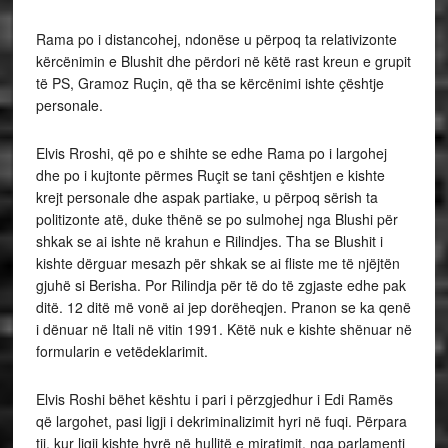
Rama po i distancohej, ndonëse u përpoq ta relativizonte
kërcënimin e Blushit dhe përdori në këtë rast kreun e grupit
të PS, Gramoz Ruçin, që tha se kërcënimi ishte çështje
personale.
Elvis Rroshi, që po e shihte se edhe Rama po i largohej
dhe po i kujtonte përmes Ruçit se tani çështjen e kishte
krejt personale dhe aspak partiake, u përpoq sërish ta
politizonte atë, duke thënë se po sulmohej nga Blushi për
shkak se ai ishte në krahun e Rilindjes. Tha se Blushit i
kishte dërguar mesazh për shkak se ai fliste me të njëjtën
gjuhë si Berisha. Por Rilindja për të do të zgjaste edhe pak
ditë. 12 ditë më vonë ai jep dorëheqjen. Pranon se ka qenë
i dënuar në Itali në vitin 1991. Këtë nuk e kishte shënuar në
formularin e vetëdeklarimit.
Elvis Roshi bëhet kështu i pari i përzgjedhur i Edi Ramës
që largohet, pasi ligji i dekriminalizimit hyri në fuqi. Përpara
tij, kur ligji kishte hyrë në hullitë e miratimit, nga parlamenti