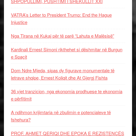
SHPOPULLIMI, PUSHTIMI I SHEKULLIT XXI
VATRA’s Letter to President Trump: End the Hague
Injustice
Nga Tirana në Kukaj për të parë “Lahuta e Malësisë”
Kardinali Ernest Simoni rikthehet si dëshmitar në Burgun
e Spaçit
Dom Ndre Mjeda, sipas dy figurave monumentale të
letrave shqipe, Ernest Koliqit dhe At Gjergj Fishta
36 vjet tranzicion, nga ekonomia prodhuese te ekonomia
e përfitimit
A ndihmon krijimtaria në zbulimin e potencialeve të
fshehura?
PROF. AHMET QERIQI DHE EPOKA E REZISTENCЁS