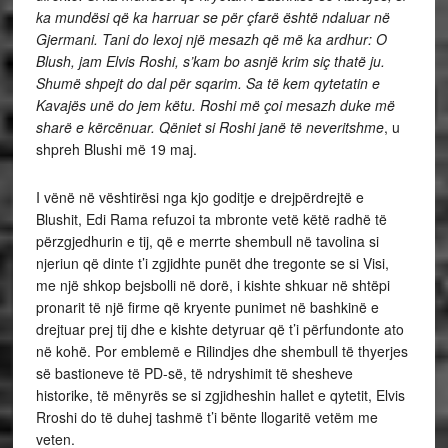
ka mundësi që ka harruar se për çfarë është ndaluar në
Gjermani. Tani do lexoj një mesazh që më ka ardhur: O
Blush, jam Elvis Roshi, s’kam bo asnjë krim siç thatë ju.
Shumë shpejt do dal për sqarim. Sa të kem qytetatin e
Kavajës unë do jem këtu. Roshi më çoi mesazh duke më
sharë e kërcënuar. Qëniet si Roshi janë të neveritshme
, u
shpreh Blushi më 19 maj.
I vënë në vështirësi nga kjo goditje e drejpërdrejtë e
Blushit, Edi Rama refuzoi ta mbronte vetë këtë radhë të
përzgjedhurin e tij, që e merrte shembull në tavolina si
njeriun që dinte t’i zgjidhte punët dhe tregonte se si Visi,
me një shkop bejsbolli në dorë, i kishte shkuar në shtëpi
pronarit të një firme që kryente punimet në bashkinë e
drejtuar prej tij dhe e kishte detyruar që t’i përfundonte ato
në kohë. Por emblemë e Rilindjes dhe shembull të thyerjes
së bastioneve të PD-së, të ndryshimit të shesheve
historike, të mënyrës se si zgjidheshin hallet e qytetit, Elvis
Rroshi do të duhej tashmë t’i bënte llogaritë vetëm me
veten.