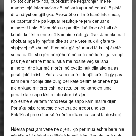
Po sot duhet te ndaj publikisht me keqardhjen më të
madhe, një informacion që më ka kapur në befasi të plotë
dhe ndryshon gjithçka. Avokatët e mi më kanë informuar,
se papritur dhe pa kujtuar rezultojë të jem dënuar si
minoren! I bie të jem dënuar pa dijeninë time në Itali në
kohën kur isha ende në kampin e refugjatëve. Jam akoma i
shokuar nga ky njoftim dhe as unë vetë nuk di çfarë të
shpjegoj më shumë. E vetmja gjë që mund të kujtoj është
se na patën shoqëruar njëherë në polici në tufë nga kampi
pas një sherri të madh. Mua me ndanë veç se isha
minoren dhe kur më morën në pyetje nuk dija akoma as
pesë fjalë italisht. Por as kam qenë ndonjëherë në gjyq as
kam bërë ndonjë ditë burg për këtë dënim të dhënë nga
një gjykatë minorenesh, që rezulton në kartelën time
penale kur sapo kisha mbushur 16 vjeç.
Kjo është e vërteta tronditëse që sapo kam marrë dijeni.
Por s’ka pike rëndësie e vërteta që tregoj unë sot.
Faktikisht pa e ditur këtë dënim s’kam pasur si ta deklaroj.
Ndërsa pasi jam venë në dijeni, kjo për mua është bërë një
çështje që i përket drejtësisë jo politikës. Prandaj unë nuk