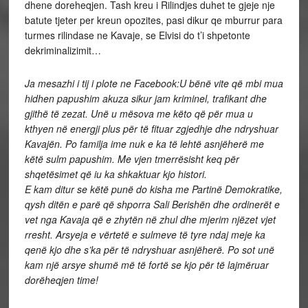
dhene doreheqjen. Tash kreu i Rilindjes duhet te gjeje nje
batute tjeter per kreun opozites, pasi dikur qe mburrur para
turmes rilindase ne Kavaje, se Elvisi do t’i shpetonte
dekriminalizimit…
Ja mesazhi i tij i plote ne Facebook:U bënë vite që mbi mua
hidhen papushim akuza sikur jam kriminel, trafikant dhe
gjithë të zezat. Unë u mësova me këto që për mua u
kthyen në energji plus për të fituar zgjedhje dhe ndryshuar
Kavajën. Po familja ime nuk e ka të lehtë asnjëherë me
këtë sulm papushim. Me vjen tmerrësisht keq për
shqetësimet që iu ka shkaktuar kjo histori.
E kam ditur se këtë punë do kisha me Partinë Demokratike,
qysh ditën e parë që shporra Sali Berishën dhe ordinerët e
vet nga Kavaja që e zhytën në zhul dhe mjerim njëzet vjet
rresht. Arsyeja e vërtetë e sulmeve të tyre ndaj meje ka
qenë kjo dhe s’ka për të ndryshuar asnjëherë. Po sot unë
kam një arsye shumë më të fortë se kjo për të lajmëruar
dorëheqjen time!