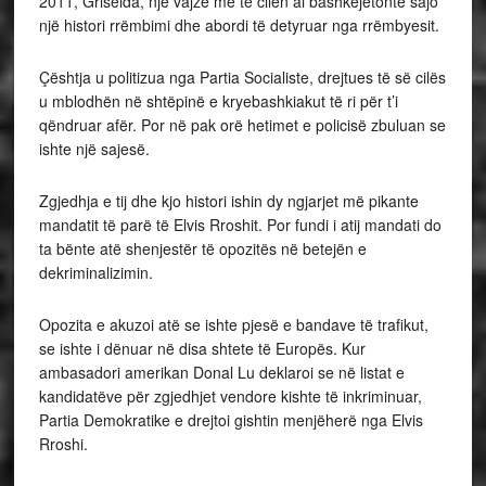
2011, Griselda, një vajzë me të cilën ai bashkëjetonte sajo
një histori rrëmbimi dhe abordi të detyruar nga rrëmbyesit.
Çështja u politizua nga Partia Socialiste, drejtues të së cilës
u mblodhën në shtëpinë e kryebashkiakut të ri për t’i
qëndruar afër. Por në pak orë hetimet e policisë zbuluan se
ishte një sajesë.
Zgjedhja e tij dhe kjo histori ishin dy ngjarjet më pikante
mandatit të parë të Elvis Rroshit. Por fundi i atij mandati do
ta bënte atë shenjestër të opozitës në betejën e
dekriminalizimin.
Opozita e akuzoi atë se ishte pjesë e bandave të trafikut,
se ishte i dënuar në disa shtete të Europës. Kur
ambasadori amerikan Donal Lu deklaroi se në listat e
kandidatëve për zgjedhjet vendore kishte të inkriminuar,
Partia Demokratike e drejtoi gishtin menjëherë nga Elvis
Rroshi.