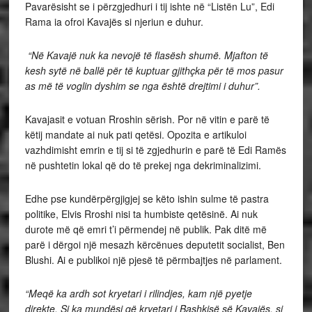
Pavarësisht se i përzgjedhuri i tij ishte në “Listën Lu”, Edi
Rama ia ofroi Kavajës si njeriun e duhur.
“Në Kavajë nuk ka nevojë të flasësh shumë. Mjafton të
kesh sytë në ballë për të kuptuar gjithçka për të mos pasur
as më të voglin dyshim se nga është drejtimi i duhur”.
Kavajasit e votuan Rroshin sërish. Por në vitin e parë të
këtij mandate ai nuk pati qetësi. Opozita e artikuloi
vazhdimisht emrin e tij si të zgjedhurin e parë të Edi Ramës
në pushtetin lokal që do të prekej nga dekriminalizimi.
Edhe pse kundërpërgjigjej se këto ishin sulme të pastra
politike, Elvis Rroshi nisi ta humbiste qetësinë. Ai nuk
durote më që emri t’i përmendej në publik. Pak ditë më
parë i dërgoi një mesazh kërcënues deputetit socialist, Ben
Blushi. Ai e publikoi një pjesë të përmbajtjes në parlament.
“Meqë ka ardh sot kryetari i rilindjes, kam një pyetje
direkte. Si ka mundësi që kryetari i Bashkisë së Kavajës, si