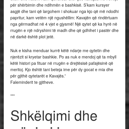
për shërbimin dhe ndihmën e bashkisë. S’kam kursyer
asgjë dhe tani që largohem i shokuar nga kjo që më ndodhi
papritur, kam vetëm një ngushëllim: Kavajën që rindërtuam
nga gërmadhat në 4 vjet e gjysmë! Një qytet që ka hyrë në
rrugën e një ndryshimi të madh dhe që gdhihet i pastër dhe
në darkë është plot jetë.
Nuk e kisha menduar kurrë këtë ndarje me qytetin dhe
njerëzit si kryetar bashkie. Po as nuk e mendoj që ta mbyll
këtë histori pa fituar në rrugën e drejtësisë pafajësinë që
meritoj. Kjo është tani beteja ime për dy gocat e mia dhe
për gjithë qytetarët e Kavajës.”
Faleminderit te gjitheve.
***
Shkëlqimi dhe