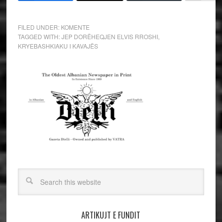
FILED UNDER:
KOMENTE
TAGGED WITH:
JEP DORËHEQJEN ELVIS RROSHI
,
KRYEBASHKIAKU I KAVAJËS
ARTIKUJT E FUNDIT