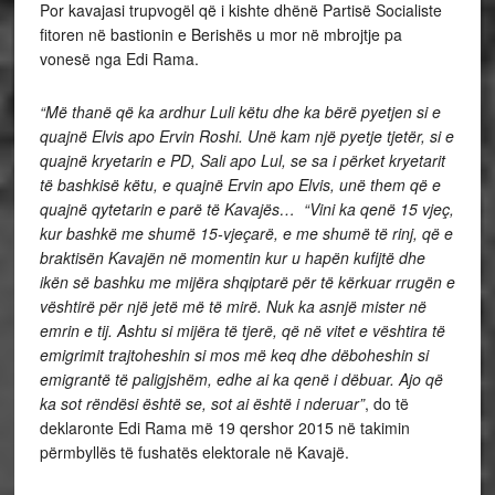
Por kavajasi trupvogël që i kishte dhënë Partisë Socialiste
fitoren në bastionin e Berishës u mor në mbrojtje pa
vonesë nga Edi Rama.
“Më thanë që ka ardhur Luli këtu dhe ka bërë pyetjen si e
quajnë Elvis apo Ervin Roshi. Unë kam një pyetje tjetër, si e
quajnë kryetarin e PD, Sali apo Lul, se sa i përket kryetarit
të bashkisë këtu, e quajnë Ervin apo Elvis, unë them që e
quajnë qytetarin e parë të Kavajës…
“Vini ka qenë 15 vjeç,
kur bashkë me shumë 15-vjeçarë, e me shumë të rinj, që e
braktisën Kavajën në momentin kur u hapën kufijtë dhe
ikën së bashku me mijëra shqiptarë për të kërkuar rrugën e
vështirë për një jetë më të mirë. Nuk ka asnjë mister në
emrin e tij. Ashtu si mijëra të tjerë, që në vitet e vështira të
emigrimit trajtoheshin si mos më keq dhe dëboheshin si
emigrantë të paligjshëm, edhe ai ka qenë i dëbuar. Ajo që
ka sot rëndësi është se, sot ai është i nderuar”
, do të
deklaronte Edi Rama më 19 qershor 2015 në takimin
përmbyllës të fushatës elektorale në Kavajë.