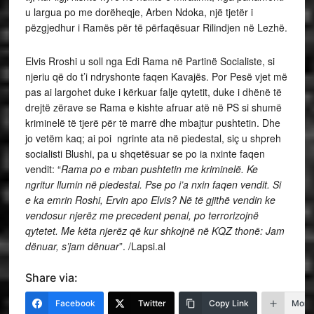
u largua po me dorëheqje, Arben Ndoka, një tjetër i
pëzgjedhur i Ramës për të përfaqësuar Rilindjen në Lezhë.
Elvis Rroshi u soll nga Edi Rama në Partinë Socialiste, si
njeriu që do t’i ndryshonte faqen Kavajës. Por Pesë vjet më
pas ai largohet duke i kërkuar falje qytetit, duke i dhënë të
drejtë zërave se Rama e kishte afruar atë në PS si shumë
kriminelë të tjerë për të marrë dhe mbajtur pushtetin. Dhe
jo vetëm kaq; ai poi ngrinte ata në piedestal, siç u shpreh
socialisti Blushi, pa u shqetësuar se po ia nxinte faqen
vendit: “
Rama po e mban pushtetin me kriminelë. Ke
ngritur llumin në piedestal. Pse po i’a nxin faqen vendit. Si
e ka emrin Roshi, Ervin apo Elvis? Në të gjithë vendin ke
vendosur njerëz me precedent penal, po terrorizojnë
qytetet. Me këta njerëz që kur shkojnë në KQZ thonë: Jam
dënuar, s’jam dënuar
”. /Lapsi.al
Share via:
Facebook
Twitter
Copy Link
More