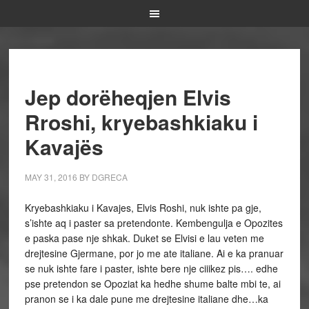
Jep dorëheqjen Elvis
Rroshi, kryebashkiaku i
Kavajës
MAY 31, 2016
BY
DGRECA
Kryebashkiaku i Kavajes, Elvis Roshi, nuk ishte pa gje,
s’ishte aq i paster sa pretendonte. Kembengulja e Opozites
e paska pase nje shkak. Duket se Elvisi e lau veten me
drejtesine Gjermane, por jo me ate italiane. Ai e ka pranuar
se nuk ishte fare i paster, ishte bere nje ciiikez pis…. edhe
pse pretendon se Opoziat ka hedhe shume balte mbi te, ai
pranon se i ka dale pune me drejtesine italiane dhe…ka