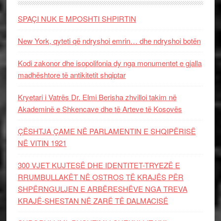
SPAÇI NUK E MPOSHTI SHPIRTIN
New York, qyteti që ndryshoi emrin… dhe ndryshoi botën
Kodi zakonor dhe isopolifonia dy nga monumentet e gjalla
madhështore të antikitetit shqiptar
Kryetari i Vatrës Dr. Elmi Berisha zhvilloi takim në
Akademinë e Shkencave dhe të Arteve të Kosovës
ÇËSHTJA ÇAME NË PARLAMENTIN E SHQIPËRISË
NË VITIN 1921
300 VJET KUJTESË DHE IDENTITET-TRYEZË E
RRUMBULLAKËT NË OSTROS TË KRAJËS PËR
SHPËRNGULJEN E ARBËRESHËVE NGA TREVA
KRAJË-SHESTAN NË ZARË TË DALMACISË