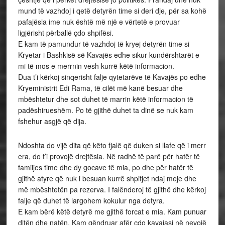
mund të vazhdoj i qetë detyrën time si deri dje, për sa kohë
pafajësia ime nuk është më një e vërtetë e provuar
ligjërisht përballë çdo shpifësi.
E kam të pamundur të vazhdoj të kryej detyrën time si
Kryetar i Bashkisë së Kavajës edhe sikur kundërshtarët e
mi të mos e merrnin vesh kurrë këtë informacion.
Dua t’i kërkoj sinqerisht falje qytetarëve të Kavajës po edhe
Kryeministrit Edi Rama, të cilët më kanë besuar dhe
mbështetur dhe sot duhet të marrin këtë informacion të
padëshirueshëm. Po të gjithë duhet ta dinë se nuk kam
fshehur asgjë që dija.
Ndoshta do vijë dita që këto fjalë që duken si llafe që i merr
era, do t’i provojë drejtësia. Në radhë të parë për hatër të
familjes time dhe dy gocave të mia, po dhe për hatër të
gjithë atyre që nuk i besuan kurrë shpifjet ndaj meje dhe
më mbështetën pa rezerva. I falënderoj të gjithë dhe kërkoj
falje që duhet të largohem kokulur nga detyra.
E kam bërë këtë detyrë me gjithë forcat e mia. Kam punuar
ditën dhe natën. Kam qëndruar afër çdo kavajasi në nevojë