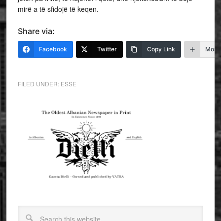
mirë a të sfidojë të keqen.
Share via:
Facebook
Twitter
Copy Link
More
FILED UNDER:
ESSE