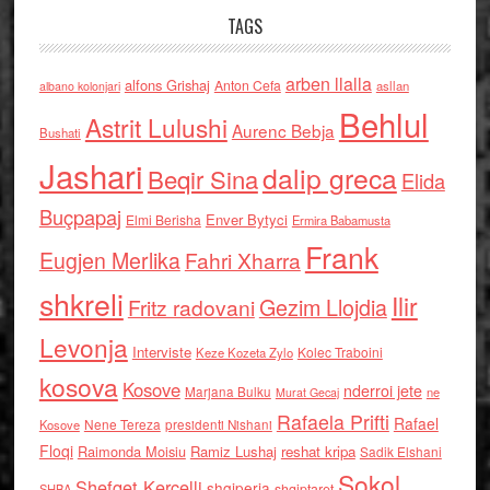
TAGS
arben llalla
alfons Grishaj
Anton Cefa
asllan
albano kolonjari
Behlul
Astrit Lulushi
Aurenc Bebja
Bushati
Jashari
dalip greca
Beqir Sina
Elida
Buçpapaj
Enver Bytyci
Elmi Berisha
Ermira Babamusta
Frank
Eugjen Merlika
Fahri Xharra
shkreli
Ilir
Gezim Llojdia
Fritz radovani
Levonja
Interviste
Kolec Traboini
Keze Kozeta Zylo
kosova
Kosove
nderroi jete
Marjana Bulku
ne
Murat Gecaj
Rafaela Prifti
Rafael
Nene Tereza
Kosove
presidenti Nishani
Floqi
Raimonda Moisiu
Ramiz Lushaj
reshat kripa
Sadik Elshani
Sokol
Shefqet Kercelli
shqiperia
shqiptaret
SHBA