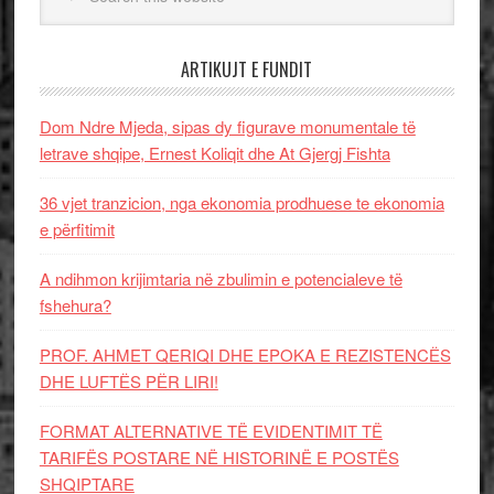
ARTIKUJT E FUNDIT
Dom Ndre Mjeda, sipas dy figurave monumentale të
letrave shqipe, Ernest Koliqit dhe At Gjergj Fishta
36 vjet tranzicion, nga ekonomia prodhuese te ekonomia
e përfitimit
A ndihmon krijimtaria në zbulimin e potencialeve të
fshehura?
PROF. AHMET QERIQI DHE EPOKA E REZISTENCЁS
DHE LUFTЁS PЁR LIRI!
FORMAT ALTERNATIVE TË EVIDENTIMIT TË
TARIFËS POSTARE NË HISTORINË E POSTËS
SHQIPTARE