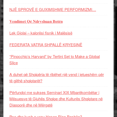
NJË SPROVË E GUXIMSHME PERFORMIZMI…
𝐕𝐞𝐧𝐝𝐢𝐦𝐞𝐭 𝐐𝐞̈ 𝐍𝐝𝐫𝐲𝐬𝐡𝐮𝐚𝐧 𝐁𝐨𝐭𝐞̈𝐧
Lek Gjolaj – kalorësi fisnik i Malësisë
FEDERATA VATRA SHPALLË KRYESINË
“Pinocchio’s Harvard” by Tertini Set to Make a Global
Slice
A duhet që Shqipëria të ribëhet një vend i jetueshëm për
të gjithë shqiptarët?
Përfundoi me sukses Seminari XIX Mbarëkombëtar i
Mësuesve të Gjuhës Shqipe dhe Kulturës Shqiptare në
Diasporë dhe në Mërgatë
Pse dhe kush e vrau Hasan Riza Pashën?