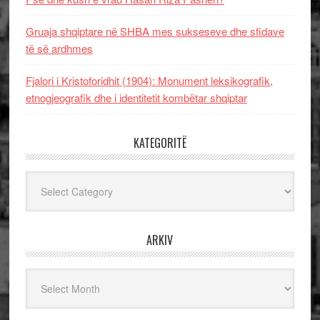
Gruaja shqiptare në SHBA mes sukseseve dhe sfidave
të së ardhmes
Fjalori i Kristoforidhit (1904): Monument leksikografik,
etnogjeografik dhe i identitetit kombëtar shqiptar
KATEGORITË
Kategoritë
ARKIV
Arkiv