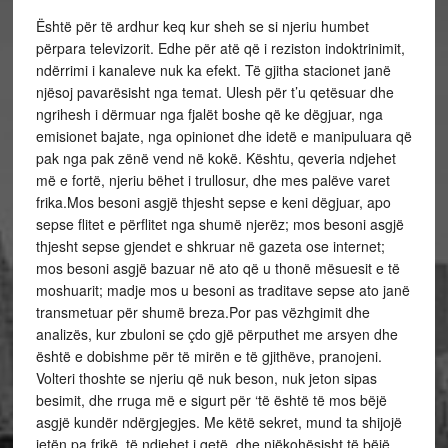
Është për të ardhur keq kur sheh se si njeriu humbet
përpara televizorit. Edhe për atë që i reziston indoktrinimit,
ndërrimi i kanaleve nuk ka efekt. Të gjitha stacionet janë
njësoj pavarësisht nga temat. Ulesh për t’u qetësuar dhe
ngrihesh i dërmuar nga fjalët boshe që ke dëgjuar, nga
emisionet bajate, nga opinionet dhe idetë e manipuluara që
pak nga pak zënë vend në kokë. Kështu, qeveria ndjehet
më e fortë, njeriu bëhet i trullosur, dhe mes palëve varet
frika.Mos besoni asgjë thjesht sepse e keni dëgjuar, apo
sepse flitet e përflitet nga shumë njerëz; mos besoni asgjë
thjesht sepse gjendet e shkruar në gazeta ose internet;
mos besoni asgjë bazuar në ato që u thonë mësuesit e të
moshuarit; madje mos u besoni as traditave sepse ato janë
transmetuar për shumë breza.Por pas vëzhgimit dhe
analizës, kur zbuloni se çdo gjë përputhet me arsyen dhe
është e dobishme për të mirën e të gjithëve, pranojeni.
Volteri thoshte se njeriu që nuk beson, nuk jeton sipas
besimit, dhe rruga më e sigurt për ‘të është të mos bëjë
asgjë kundër ndërgjegjes. Me këtë sekret, mund ta shijojë
jetën pa frikë, të ndjehet i qetë, dhe njëkohësisht të bëjë