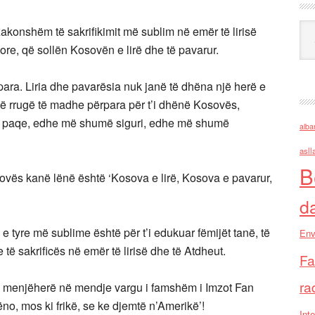
Ark
akonshëm të sakrifikimit më sublim në emër të lirisë
re, që sollën Kosovën e lirë dhe të pavarur.
ara. Liria dhe pavarësia nuk janë të dhëna një herë e
një rrugë të madhe përpara për t’i dhënë Kosovës,
ë paqe, edhe më shumë siguri, edhe më shumë
alba
asll
B
vës kanë lënë është ‘Kosova e lirë, Kosova e pavarur,
d
 tyre më sublime është për t’i edukuar fëmijët tanë, të
Env
të sakrificës në emër të lirisë dhe të Atdheut.
Fa
ra
jen menjëherë në mendje vargu i famshëm i Imzot Fan
ëno, mos ki frikë, se ke djemtë n’Amerikë’!
Inte