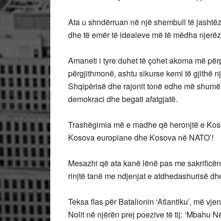
Ata u shndërruan në një shembull të jashtëz
dhe të emër të idealeve më të mëdha njerëzo
Amaneti i tyre duhet të çohet akoma më përp
përgjithmonë, ashtu sikurse kemi të gjithë 
Shqipërisë dhe rajonit tonë edhe më shum
demokraci dhe begati afatgjatë.
Trashëgimia më e madhe që heronjtë e Koso
Kosova europiane dhe Kosova në NATO’!
Mesazhi që ata kanë lënë pas me sakrificën e
rinjtë tanë me ndjenjat e atdhedashurisë dhe 
Teksa flas për Batalionin ‘Atlantiku’, më v
Nolit në njërën prej poezive të tij: ‘Mbahu N