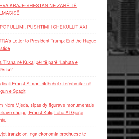
EVA KRAJË-SHESTAN NË ZARË TË
LMACISË
POPULLIMI, PUSHTIMI I SHEKULLIT XXI
RA’s Letter to President Trump: End the Hague
ustice
 Tirana në Kukaj për të parë “Lahuta e
ësisë”
dinali Ernest Simoni rikthehet si dëshmitar në
gun e Spaçit
 Ndre Mjeda, sipas dy figurave monumentale
letrave shqipe, Ernest Koliqit dhe At Gjergj
hta
vjet tranzicion, nga ekonomia prodhuese te