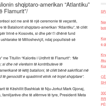
ionin shqiptaro-amerikan “Atlantiku”
të Flamurit”/
SP
vlerësoi sot me anë të një ceremonie të veçantë,
New
e të Batalionit shqiptaro-amerikan “Atlantiku”, të cilët
bot
për lirinë e Kosovës, si dhe për t’i dhënë fund
Kod
 ushtarake të Millosheviçit, ndaj popullsisë së
e g
Kry
 me Titullin “Kalorës i Urdhrit të Flamurit”:
“Me
Aka
; si dhe në vlerësim të kontributeve të
Ko
erikanë të këtij batalioni, të cilët bënë sakrificat më
të genocidit e spastrimit etnik në trojet shqiptare”.
ÇË
SH
arit të Këshillit Bashkiak të Nju-Jorkut Mark Gjonaj,
30
, familjarëve dhe të afërmve të tyre, Presidenti Meta
RR
PË