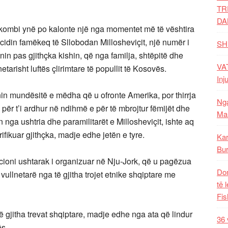
TR
DA
kombi ynë po kalonte një nga momentet më të vështira
cidin famëkeq të Sllobodan Millosheviçit, një numër i
SH
n pas gjithçka kishin, që nga familja, shtëpitë dhe
VAT
tarisht luftës çlirimtare të popullit të Kosovës.
Inj
nin mundësitë e mëdha që u ofronte Amerika, por thirrja
Nga
për t’i ardhur në ndihmë e për të mbrojtur fëmijët dhe
Mal
 nga ushtria dhe paramilitarët e Millosheviçit, ishte aq
ifikuar gjithçka, madje edhe jetën e tyre.
Kar
Bur
macioni ushtarak i organizuar në Nju-Jork, që u pagëzua
Dom
 vullnetarë nga të gjitha trojet etnike shqiptare me
të 
Fis
të gjitha trevat shqiptare, madje edhe nga ata që lindur
36 
ës.