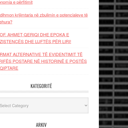
nomia e përfitimit
dihmon krijimtaria në zbulimin e potencialeve të
ehura?
OF. AHMET QERIQI DHE EPOKA E
ZISTENCЁS DHE LUFTЁS PЁR LIRI!
RMAT ALTERNATIVE TË EVIDENTIMIT TË
RIFËS POSTARE NË HISTORINË E POSTËS
QIPTARE
KATEGORITË
egoritë
ARKIV