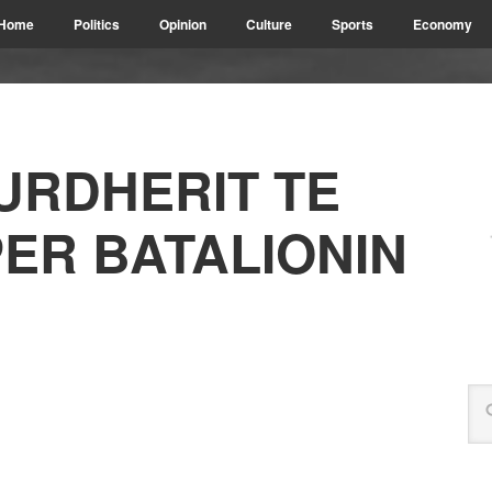
Home
Politics
Opinion
Culture
Sports
Economy
URDHERIT TE
PER BATALIONIN