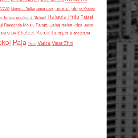
sove
nderroi jete
Marjana Bulku
ne Kosove
Murat Gecaj
Rafaela Prifti
Rafael
e Tereza
presidenti Nishani
qi
Raimonda Moisiu
Ramiz Lushaj
reshat kripa
Sadik
Shefqet Kercelli
shqiperia
hani
shqiptaret
SHBA
kol Paja
Vatra
Visar Zhiti
Thaci