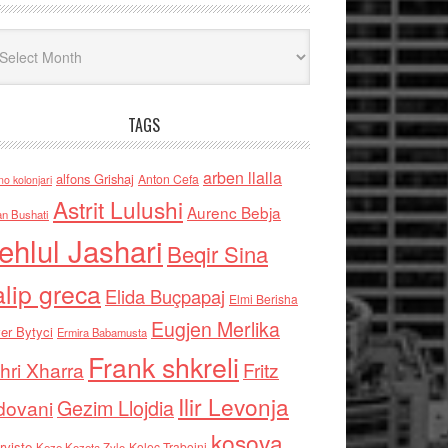
iv
TAGS
arben llalla
alfons Grishaj
Anton Cefa
no kolonjari
Astrit Lulushi
Aurenc Bebja
an Bushati
ehlul Jashari
Beqir Sina
alip greca
Elida Buçpapaj
Elmi Berisha
Eugjen Merlika
er Bytyci
Ermira Babamusta
Frank shkreli
hri Xharra
Fritz
Ilir Levonja
Gezim Llojdia
dovani
kosova
rviste
Kolec Traboini
Keze Kozeta Zylo