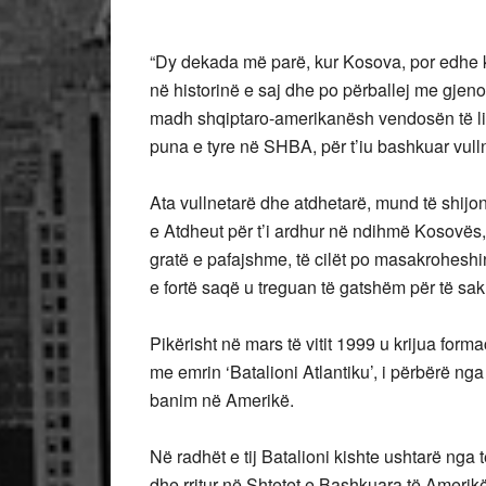
“Dy dekada më parë, kur Kosova, por edhe 
në historinë e saj dhe po përballej me gjeno
madh shqiptaro-amerikanësh vendosën të lini
puna e tyre në SHBA, për t’iu bashkuar vullne
Ata vullnetarë dhe atdhetarë, mund të shijo
e Atdheut për t’i ardhur në ndihmë Kosovës, 
gratë e pafajshme, të cilët po masakroheshin
e fortë saqë u treguan të gatshëm për të sakr
Pikërisht në mars të vitit 1999 u krijua for
me emrin ‘Batalioni Atlantiku’, i përbërë nga
banim në Amerikë.
Në radhët e tij Batalioni kishte ushtarë nga 
dhe rritur në Shtetet e Bashkuara të Amerik