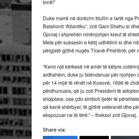
tonë!”
Duke marrë në dorëzim titullin e lartë nga P
Batalionit “Atlantiku”, zoti Gani Shehu si dhe
Gjonaj i shprehën mirënjohjen kreut të shtet
Meta për suksesin e këtij udhëtimi si dhe m
përgjatë gjithë rrugës Tiranë-Prishtinë, për n
“Kemi një kërkesë në emër të këtyre zotëri
ardhshëm, duke ju falënderuar për njohjen që
për 14 mijë të rënët në Kosovë, 1696 të zhdu
përdhunuara, që ju zoti President të adopton
shqiptare, ose çdo simboli tjetër të përshta
që kanë shërbyer, të gjithë veteranët dhe pë
ekspozuar ne të tërë.” – theksoi zoti Gjonaj.
Share via: