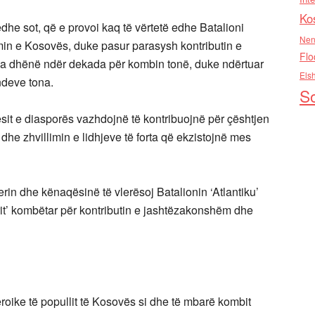
Ko
dhe sot, që e provoi kaq të vërtetë edhe Batalioni
Nen
irimin e Kosovës, duke pasur parasysh kontributin e
Flo
a dhënë ndër dekada për kombin tonë, duke ndërtuar
Els
deve tona.
So
sit e diasporës vazhdojnë të kontribuojnë për çështjen
dhe zhvillimin e lidhjeve të forta që ekzistojnë mes
derin dhe kënaqësinë të vlerësoj Batalionin ‘Atlantiku’
murit’ kombëtar për kontributin e jashtëzakonshëm dhe
roike të popullit të Kosovës si dhe të mbarë kombit