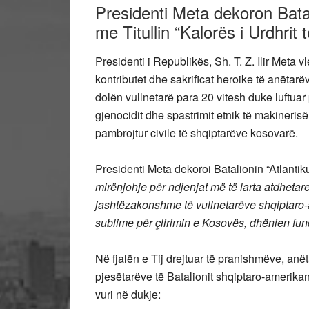
Presidenti Meta dekoron Batal
me Titullin “Kalorës i Urdhrit 
Presidenti i Republikës, Sh. T. Z. Ilir Meta 
kontributet dhe sakrificat heroike të anëtarëv
dolën vullnetarë para 20 vitesh duke luftuar 
gjenocidit dhe spastrimit etnik të makinerisë
pambrojtur civile të shqiptarëve kosovarë.
Presidenti Meta dekoroi Batalionin “Atlantiku”
mirënjohje për ndjenjat më të larta atdhetare
jashtëzakonshme të vullnetarëve shqiptaro-am
sublime për çlirimin e Kosovës, dhënien fund 
Në fjalën e Tij drejtuar të pranishmëve, anët
pjesëtarëve të Batalionit shqiptaro-amerikan
vuri në dukje: