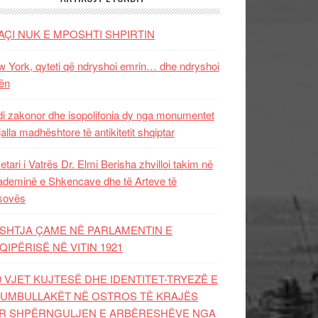
AÇI NUK E MPOSHTI SHPIRTIN
 York, qyteti që ndryshoi emrin… dhe ndryshoi
ën
i zakonor dhe isopolifonia dy nga monumentet
jalla madhështore të antikitetit shqiptar
etari i Vatrës Dr. Elmi Berisha zhvilloi takim në
deminë e Shkencave dhe të Arteve të
sovës
SHTJA ÇAME NË PARLAMENTIN E
QIPËRISË NË VITIN 1921
0 VJET KUJTESË DHE IDENTITET-TRYEZË E
UMBULLAKËT NË OSTROS TË KRAJËS
R SHPËRNGULJEN E ARBËRESHËVE NGA