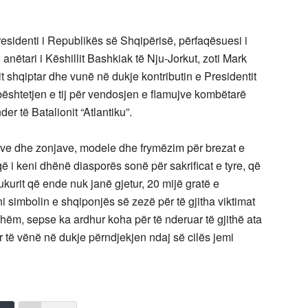
residenti i Republikës së Shqipërisë, përfaqësuesi i
 anëtari i Këshillit Bashkiak të Nju-Jorkut, zoti Mark
it shqiptar dhe vunë në dukje kontributin e Presidentit
bështetjen e tij për vendosjen e flamujve kombëtarë
der të Batalionit “Atlantiku”.
njve dhe zonjave, modele dhe frymëzim për brezat e
 i keni dhënë diasporës sonë për sakrificat e tyre, që
kurit që ende nuk janë gjetur, 20 mijë gratë e
i simbolin e shqiponjës së zezë për të gjitha viktimat
tshëm, sepse ka ardhur koha për të nderuar të gjithë ata
r të vënë në dukje përndjekjen ndaj së cilës jemi