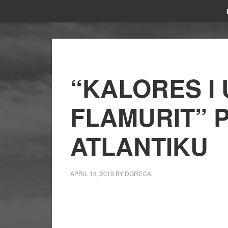
“KALORES I 
FLAMURIT” 
ATLANTIKU
APRIL 16, 2019
BY
DGRECA