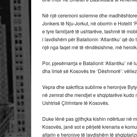
Në një ceremoni solemne dhe madhështore me
Jonkers të Nju-Jorkut, në oborrin e Hotelit 
e tyre familjarë të ushtarëve, tashmë të mob
i lavdishëm për Batalionin ‘Atlantiku’ që do
një nga faqet më të rëndësishme, më heroik
Por, pjesëmarrja e Batalionit ‘Atlantiku’ në lu
dha lirisë së Kosovës tre ‘Dëshmorë’: vëllez
Vepra dhe sakrifica sublime e heronjve Byty
në zemrat dhe mendjet e shqiptarëve kudo në
Ushtrisë Çlirimtare të Kosovës.
Duke lënë pas gjithçka kishin ndërtuar në mërg
Kosovës, janë sot e përjetë krenaria e komu
altarin e heronjve të lavdishëm të shqiptari