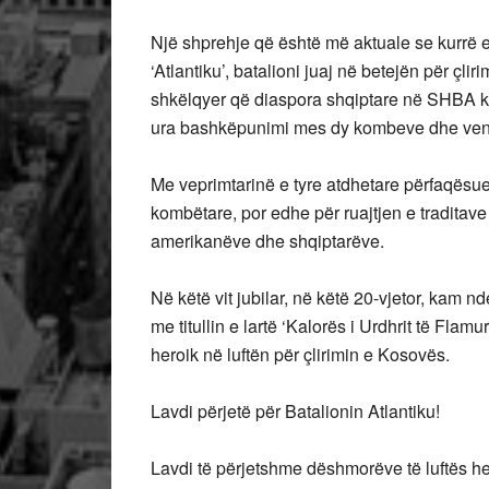
Një shprehje që është më aktuale se kurrë e
‘Atlantiku’, batalioni juaj në betejën për çl
shkëlqyer që diaspora shqiptare në SHBA k
ura bashkëpunimi mes dy kombeve dhe ven
Me veprimtarinë e tyre atdhetare përfaqësue
kombëtare, por edhe për ruajtjen e traditave 
amerikanëve dhe shqiptarëve.
Në këtë vit jubilar, në këtë 20-vjetor, kam n
me titullin e lartë ‘Kalorës i Urdhrit të Fla
heroik në luftën për çlirimin e Kosovës.
Lavdi përjetë për Batalionin Atlantiku!
Lavdi të përjetshme dëshmorëve të luftës he