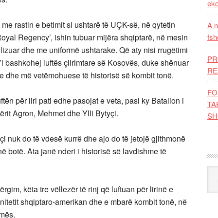
eko
 rastin e betimit si ushtarë të UÇK-së, në qytetin
A n
‘Royal Regency’, ishin tubuar mijëra shqiptarë, në mesin
fsh
ilizuar dhe me uniformë ushtarake. Që aty nisi rrugëtimi
PR
 t’i bashkohej luftës çlirimtare së Kosovës, duke shënuar
RE
e dhe më vetëmohuese të historisë së kombit tonë.
FO
ftën për liri pati edhe pasojat e veta, pasi ky Batalion i
TA
ërit Agron, Mehmet dhe Ylli Bytyçi.
SH
çi nuk do të vdesë kurrë dhe ajo do të jetojë gjithmonë
 botë. Ata janë nderi i historisë së lavdishme të
Kat
im, këta tre vëllezër të rinj që luftuan për lirinë e
nitetit shqiptaro-amerikan dhe e mbarë kombit tonë, në
zmës.