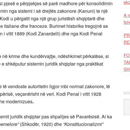
eko
a si pjesë e përpjekjes së parë madhore për konsolidimin
imin nga sistemi i së drejtës zakonore (Kanuni) te një
A n
: Kodi u përgatit nga një grup juristësh shqiptarë dhe
fsh
e italiane dhe franceze. Burimet historike tregojnë se
an i vitit 1889 (Kodi Zanardelli) dhe nga Kodi Penal
PR
RE
FO
 në krime dhe kundërvajtje, ndëshkimet përkatëse, si
TA
e shkëputur sistemin juridik shqiptar nga praktikat
SH
 të vendoste autoritetin ligjor mbi normat zakonore, të
ërisë, veçanërisht në veri. Kodi Penal i vitit 1928
 dhe modernizues
.
Kat
stemit juridik shqiptar pas shpalljes së Pavarësisë. Ai ka
hemelore”
(Shkodër, 1920) dhe
“Konstitucionalizmi”