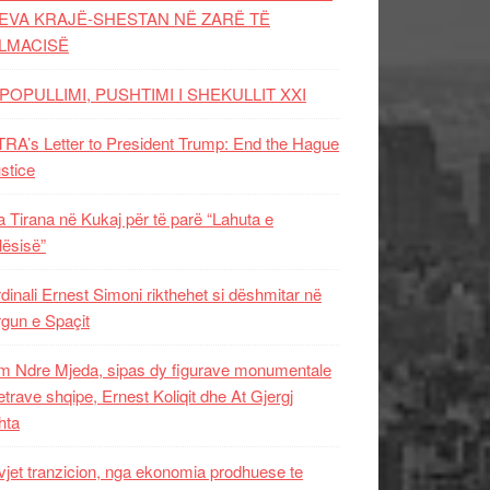
EVA KRAJË-SHESTAN NË ZARË TË
LMACISË
POPULLIMI, PUSHTIMI I SHEKULLIT XXI
RA’s Letter to President Trump: End the Hague
ustice
 Tirana në Kukaj për të parë “Lahuta e
ësisë”
dinali Ernest Simoni rikthehet si dëshmitar në
gun e Spaçit
 Ndre Mjeda, sipas dy figurave monumentale
letrave shqipe, Ernest Koliqit dhe At Gjergj
hta
vjet tranzicion, nga ekonomia prodhuese te