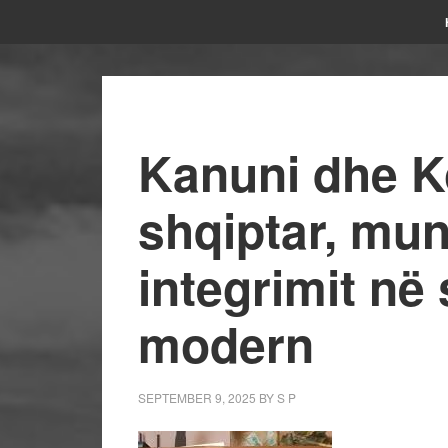
Kanuni dhe K
shqiptar, mun
integrimit në
modern
SEPTEMBER 9, 2025
BY
S P