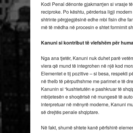
Kodi Penal dënonte gjakmarrjen si vrasje të 
reciproke. Po kështu, përderisa ligji modern
shtrinte përgjegjësinë edhe mbi fisin dhe fam
më të mëdha në procesin e shtet formimit sh
Kanuni si kontribut të vlefshëm për huma
Nga ana tjetër, Kanuni nuk duhet parë vetë
vlera që mund të integrohen në një kod mor
Elementet e tij pozitive – si besa, respekti p
në thelb të përputhshme me parimet e të dre
Kanunin si “kushtetutën e pashkruar të shqip
mbijetesën e shoqërisë në mungesë të autoritet
interpretuar në mënyrë moderne, Kanuni mun
së drejtës penale shqiptare.
Në fakt, shumë shtete kanë përfshirë element