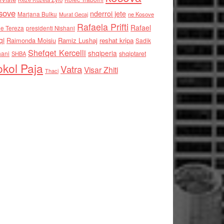
sove
nderroi jete
Marjana Bulku
ne Kosove
Murat Gecaj
Rafaela Prifti
Rafael
e Tereza
presidenti Nishani
qi
Raimonda Moisiu
Ramiz Lushaj
reshat kripa
Sadik
Shefqet Kercelli
shqiperia
hani
shqiptaret
SHBA
kol Paja
Vatra
Visar Zhiti
Thaci