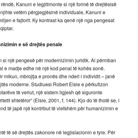
rëndë, Kanuni e legjitimonte si një formë të drejtësisë
 njihte vetëm përgjegjësinë individuale, Kanuni e
iljen e fajtorit. Ky kontrast ka qenë një nga pengesat
qiptar.
nizimin e së drejtës penale
m si një pengesë për modernizimin juridik. Ai përmban
al e madje edhe në një kod penal të kohës sonë.
ër mikun, mbrojtja e pronës dhe nderi i individit – janë
jtës moderne. Studiuesi Robert Elsie e përkufizon
tarëve të veriut, një sistem ligjesh që siguronte
it shtetëror” (Elsie, 2001, f. 144). Kjo do të thotë se, i
d të japë një kontribut të vlefshëm për humanizimin e
ë të së drejtës zakonore në legjislacionin e tyre. Për