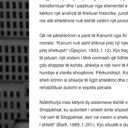
transformuar dhe i pastruar nga elementet e t
kërkon një analizë të thelluar historike, jur
me atë shtetërore nuk është vetëm një proces
Që në përshkrimin e parë të Kanunit nga At Sh
morale: “Kanuni nuk asht shkrue prej nji njer
prej shekujsh” (Gjeçovi, 1933, f. 12). Kjo tr
të jetuari, një sistem i tërë normash që lid
çdo shqiptar të kohës, shkelja e një neni të 
humbje e vlerës shoqërore. Përkundrazi, Kod
sheh krimin si shkelje të ligjit shtetëror dhe
rehabilituar autorin e veprës penale.
Ndërthurja mes këtyre dy sistemeve është vër
Shqipërisë, ku autoriteti i shtetit ishte shp
“në veri të Shqipërisë, deri në mesin e shekul
i shtetit” (Bartl, 1985, f. 201). Kjo situatë e 