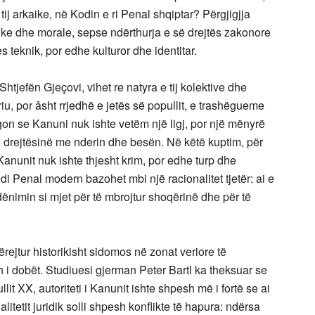
ij arkaike, në Kodin e ri Penal shqiptar? Përgjigjja
idike dhe morale, sepse ndërthurja e së drejtës zakonore
 teknik, por edhe kulturor dhe identitar.
tjefën Gjeçovi, vihet re natyra e tij kolektive dhe
iu, por âsht rrjedhë e jetës së popullit, e trashëgueme
egon se Kanuni nuk ishte vetëm një ligj, por një mënyrë
hte drejtësinë me nderin dhe besën. Në këtë kuptim, për
Kanunit nuk ishte thjesht krim, por edhe turp dhe
i Penal modern bazohet mbi një racionalitet tjetër: ai e
 dënimin si mjet për të mbrojtur shoqërinë dhe për të
ejtur historikisht sidomos në zonat veriore të
esh i dobët. Studiuesi gjerman Peter Bartl ka theksuar se
lit XX, autoriteti i Kanunit ishte shpesh më i fortë se ai
dualitetit juridik solli shpesh konflikte të hapura: ndërsa