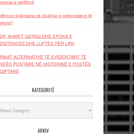
nomia e përfitimit
dihmon krijimtaria në zbulimin e potencialeve të
ehura?
OF. AHMET QERIQI DHE EPOKA E
ZISTENCЁS DHE LUFTЁS PЁR LIRI!
RMAT ALTERNATIVE TË EVIDENTIMIT TË
RIFËS POSTARE NË HISTORINË E POSTËS
QIPTARE
KATEGORITË
egoritë
ARKIV