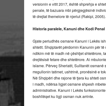
versionin e vitit 2017, është shprehja e sht
penale, të bazuara mbi përgjegjësinë indivi
të drejtat themelore të njeriut (Rakipi, 2005)
Historia paralele, Kanuni dhe Kodi Penal
Gjate periudhës osmane Kanuni i Lekës ishte li
shtetit. Shqiptarët përdornin Kanunin për të 
ndikim më të madh në çështjet shtetërore, tat
drejtësisë fetare dhe shtetërore. Ai mbulont
islame. Përveç Sheriatit, Sulltanët osmanë s
rregullonin tatimet, ushtrinë, pronësinë e to
Në Shqipëri dhe rajone të tjera ku shteti osm
i madh, ndërsa ligjet osmane shpesh mbetes
administrative. Kanuni i Lekës funksiononte
boshllëqet ku ligji osman nuk arrinte.