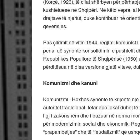
(Korçë, 1923), të cilat shërbyen për përhapje
kushtetuese në Shqipëri. Në këto vepra, ai
drejtave të njeriut, duke kontribuar në orie
qeverisjes.
Pas çlirimit në vitin 1944, regjimi komunist 
penal që synonte konsolidimin e pushtetit d
Republikës Popullore të Shqipërisë (1950) 
përditësua në disa versione gjatë viteve, duk
Komunizmi dhe kanuni
Komunizmi i Hoxhës synonte të krijonte një s
autoritet tradicional, fetar apo lokal duhej 
ligj i zakonshëm dhe i bazuar në norma mor
për modernizimin social dhe ekonomik. Regji
“prapambetjes” dhe të “feudalizmit” që ushq