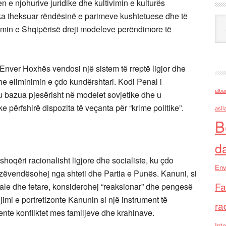
n e njohurive juridike dhe kultivimin e kulturës
 ka theksuar rëndësinë e parimeve kushtetuese dhe të
Ark
ntimin e Shqipërisë drejt modeleve perëndimore të
i Enver Hoxhës vendosi një sistem të rreptë ligjor dhe
he eliminimin e çdo kundërshtari. Kodi Penal i
alba
u bazua pjesërisht në modelet sovjetike dhe u
e përfshirë dispozita të veçanta për “krime politike”.
asll
B
d
hoqëri racionalisht ligjore dhe socialiste, ku çdo
Env
të zëvendësohej nga shteti dhe Partia e Punës. Kanuni, si
Fa
ale dhe fetare, konsiderohej “reaksionar” dhe pengesë
mi e portretizonte Kanunin si një instrument të
ra
ente konfliktet mes familjeve dhe krahinave.
Inte