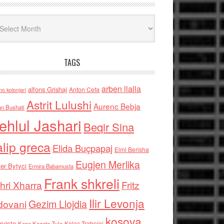
iv
TAGS
arben llalla
alfons Grishaj
Anton Cefa
no kolonjari
Astrit Lulushi
Aurenc Bebja
an Bushati
ehlul Jashari
Beqir Sina
alip greca
Elida Buçpapaj
Elmi Berisha
Eugjen Merlika
er Bytyci
Ermira Babamusta
Frank shkreli
hri Xharra
Fritz
Ilir Levonja
Gezim Llojdia
dovani
kosova
rviste
Kolec Traboini
Keze Kozeta Zylo