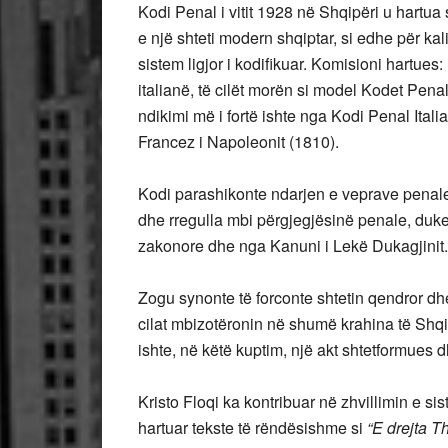
Kodi Penal i vitit 1928 në Shqipëri u hartu
e një shteti modern shqiptar, si edhe për kal
sistem ligjor i kodifikuar. Komisioni hartues
italianë, të cilët morën si model Kodet Penal
ndikimi më i fortë ishte nga Kodi Penal Itali
Francez i Napoleonit (1810).
Kodi parashikonte ndarjen e veprave penale
dhe rregulla mbi përgjegjësinë penale, duke 
zakonore dhe nga Kanuni i Lekë Dukagjinit.
Zogu synonte të forconte shtetin qendror dhe
cilat mbizotëronin në shumë krahina të Shqip
ishte, në këtë kuptim, një akt shtetformues
Kristo Floqi ka kontribuar në zhvillimin e si
hartuar tekste të rëndësishme si
“E drejta T