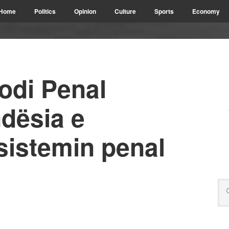
Home
Politics
Opinion
Culture
Sports
Economy
odi Penal
dësia e
 sistemin penal