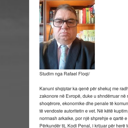
Studim nga Rafael Floqi/
Kanuni shqiptar ka qenë për shekuj me radh
zakonore në Evropë, duke u shndërruar në n
shoqërore, ekonomike dhe penale të komunit
të vendoste autoritetin e vet. Në këtë kuptim
normash arkaike, por një shprehje e qartë e 
Përkundër tij, Kodi Penal, i krijuar për herë 