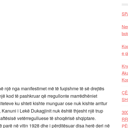
SP
New
bot
Kod
e g
Kry
Aka
Ko
ë një nga manifestimet më të fuqishme të së drejtës
ÇË
jë kod të pashkruar që rregullonte marrëdhëniet
SH
eteve ku shteti kishte munguar ose nuk kishte arritur
, Kanuni i Lekë Dukagjinit nuk është thjesht një trup
30
aftësisë vetërregulluese të shoqërisë shqiptare.
RR
të parë në vitin 1928 dhe i përditësuar disa herë deri në
PË