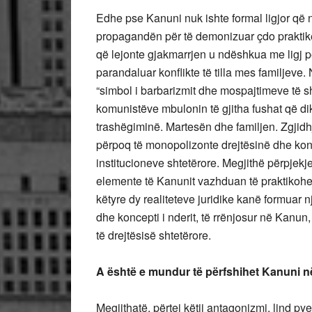
Edhe pse Kanuni nuk ishte formal ligjor që n
propagandën për të demonizuar çdo praktikë 
që lejonte gjakmarrjen u ndëshkua me ligj pena
parandaluar konflikte të tilla mes familjeve
“simbol i barbarizmit dhe mospajtimeve të sho
komunistëve mbulonin të gjitha fushat që di
trashëgiminë. Martesën dhe familjen. Zgjidhj
përpoq të monopolizonte drejtësinë dhe konf
institucioneve shtetërore. Megjithë përpjekje
elemente të Kanunit vazhduan të praktikohe
këtyre dy realiteteve juridike kanë formuar 
dhe koncepti i nderit, të rrënjosur në Kanu
të drejtësisë shtetërore.
A është e mundur të përfshihet Kanuni në
Megjithatë, përtej këtij antagonizmi, lind py