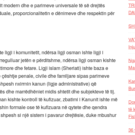
etit modern dhe e parimeve universale të së drejtës
TR
DA
duale, proporcionalitetin e dënimeve dhe respektin për
.
SH
VAT
Inj
gji i komunitetit, ndërsa ligji osman ishte ligji i
rregulluar jetën e përditshme, ndërsa ligji osman kishte
Nga
Mal
imore dhe fetare. Ligji islam (Sheriati) ishte baza e
e çështje penale, civile dhe familjare sipas parimeve
Kar
hpesh nxirrnin kanun (ligje administrative) që
Bur
kës dhe marrëdhëniet midis shtetit dhe subjekteve të tij.
an kishte kontroll të kufizuar, zbatimi i Kanunit ishte më
Dom
hin formale ose të kufizuara në qytete dhe qendra
të 
 shpesh si një sistem i pavarur drejtësie, duke mbushur
Fis
36 