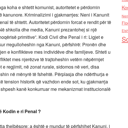
ga koha e shtetit komunist, autoritetet e përdornin
Ko
kanunore. Kriminalizimi i gjakmarrjes: Neni i Kanunit
Nen
l të shtetit. Autoritetet përdornin forcat e rendit për të
Flo
. Në shkolla dhe media, Kanuni prezantohej si një
Els
qërisë primitive”. Kodi Civil dhe Penal i ri: Ligjet e
So
kur rregulloheshin nga Kanuni, përfshirë: Pronën dhe
en e konflikteve mes individëve dhe familjeve. Shteti u
liktet mes njerëzve të trajtoheshin vetëm nëpërmjet
t e regjimit, në zonat rurale, sidomos në veri, disa
shin në mënyrë të fshehtë. Përplasja dhe ndërthurja e
një tension historik që vazhdon ende sot, ku gjakmarrja
n, shpesh kanë konkurruar me mekanizmat institucionalë
 Kodin e ri Penal ?
etja thelbësore: a është e mundur të përfshihet Kanuni, i