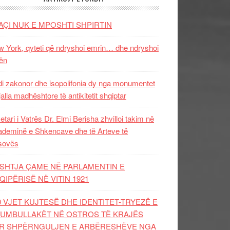
AÇI NUK E MPOSHTI SHPIRTIN
 York, qyteti që ndryshoi emrin… dhe ndryshoi
ën
i zakonor dhe isopolifonia dy nga monumentet
jalla madhështore të antikitetit shqiptar
etari i Vatrës Dr. Elmi Berisha zhvilloi takim në
deminë e Shkencave dhe të Arteve të
sovës
SHTJA ÇAME NË PARLAMENTIN E
QIPËRISË NË VITIN 1921
0 VJET KUJTESË DHE IDENTITET-TRYEZË E
UMBULLAKËT NË OSTROS TË KRAJËS
R SHPËRNGULJEN E ARBËRESHËVE NGA