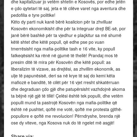
dhe kapitalizuar jo vetëm shtetin e Kosovës, por edhe jetën
e çdo qytetari të saj, jeta e të cilëve varet nga aventura dhe
pedofilia e tyre politike!
Këto dy parti nuk kanë bërë koalicion për ta zhvilluar
Kosovën ekonomikisht dhe për ta integruar drejt BE-së, por
janë bërë bashkë për ta vjedhur e plaçkitur sa më shumë
këtë shtet dhe këtë popull, që edhe pse po vuan
tmerrësisht nga mafia-politike tash e 16 vite, ky popull
fatkeqësisht ka rënë në gjumë të thellë! Prandaj mos të
presim ditë të mira për Kosovën dhe këtë popull: as
liberalizim të vizave, as drejtësi, as zhvillim ekonomik, as
ulje të papunësisë, deri sa në krye të saj do kemi këta
mafiozë e banditë, të cilët për 16 vjet rresht shkatërruan
dhe degraduan çdo gjë dhe patupërsisht vazhdojnë akoma
ta bëjnë një gjë të tillë! Çelësi është tek populli, dhe vetëm
populli mund ta pastrojë Kosovën nga mafia-politike që
është në pushtet, qoftë me votë, qoftë me protesta gjithë-
popullore e qoftë me revolucion! Përndryshe, brenda një
ose dy viteve, nga Kosova nuk do të ngelet më asgjë!
Share via: