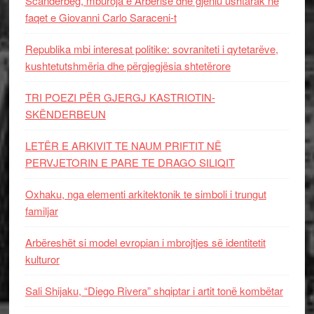
Scanderbeg, mburoja e Arbërisë dhe gjeniu ushtarak në
faqet e Giovanni Carlo Saraceni-t
Republika mbi interesat politike: sovraniteti i qytetarëve,
kushtetutshmëria dhe përgjegjësia shtetërore
TRI POEZI PËR GJERGJ KASTRIOTIN-
SKËNDERBEUN
LETËR E ARKIVIT TE NAUM PRIFTIT NË
PERVJETORIN E PARE TE DRAGO SILIQIT
Oxhaku, nga elementi arkitektonik te simboli i trungut
familjar
Arbëreshët si model evropian i mbrojtjes së identitetit
kulturor
Sali Shijaku, “Diego Rivera” shqiptar i artit tonë kombëtar