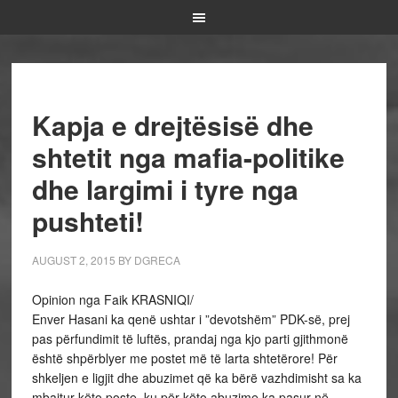
Kapja e drejtësisë dhe
shtetit nga mafia-politike
dhe largimi i tyre nga
pushteti!
AUGUST 2, 2015
BY
DGRECA
Opinion nga Faik KRASNIQI/
Enver Hasani ka qenë ushtar i ”devotshëm” PDK-së, prej
pas përfundimit të luftës, prandaj nga kjo parti gjithmonë
është shpërblyer me postet më të larta shtetërore! Për
shkeljen e ligjit dhe abuzimet që ka bërë vazhdimisht sa ka
mbajtur këto poste, ku për këto abuzime ka pasur në