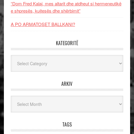
“Dom Fred Kalaj, mes altarit dhe atdheut si hermeneutikë
e shpresës, kujtesës dhe shërbimit”
A PO ARMATOSET BALLKANI?
KATEGORITË
Kategoritë
ARKIV
Arkiv
TAGS