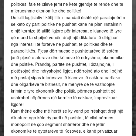
politikës, falë të cilëve jemi në këtë gjendje të rëndë dhe të
mjerueshme ekonomike dhe politike!
Deficiti legjislativ i këtij fillim-mandati është një paralajmërim
se këto dy parti politike në pushtet kanë në plan instalimin
e një kornize të atillë ligjore për interesat e klaneve të tyre
që mund ta shpijnë vendin drejt një diktature të dirigjuar
nga interesi i të fortëve në pushtet, të politikës dhe të
parapolitikës. Pjesa dërrmuese e pushtetarëve të sotëm
janë pjesë e aferave dhe krimeve të ndryshme, ekonomike
dhe politike. Prandaj, partitë në pushtet, i dizajnojnë, i
plotësojnë dhe ndryshojnë ligjet, ndërrojnë ato dhe i bëjnë
më pastaj sipas interesave të klaneve të caktura partiake
dhe oligarkëve të biznesit, në mënyrë që të vazhdojnë
krimin e tyre ekonomik dhe politik, përmes pushtetit që
ushtrohet nëpërmes një kornize të caktuar, improvizuar
ligjore!
Kam thënë edhe më herët se ky vend po rrëshqet drejt një
diktature nga këto dy parti në pushtet, të cilat përmes
monopolit në çdo segment shtetëror dhe në jetën
ekonomike të qytetarëve të Kosovës, e kanë privatizuar