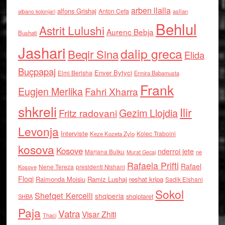
arben llalla
alfons Grishaj
Anton Cefa
asllan
albano kolonjari
Behlul
Astrit Lulushi
Aurenc Bebja
Bushati
Jashari
dalip greca
Beqir Sina
Elida
Buçpapaj
Enver Bytyci
Elmi Berisha
Ermira Babamusta
Frank
Eugjen Merlika
Fahri Xharra
shkreli
Ilir
Gezim Llojdia
Fritz radovani
Levonja
Interviste
Kolec Traboini
Keze Kozeta Zylo
kosova
Kosove
nderroi jete
Marjana Bulku
ne
Murat Gecaj
Rafaela Prifti
Rafael
Nene Tereza
Kosove
presidenti Nishani
Floqi
Raimonda Moisiu
Ramiz Lushaj
reshat kripa
Sadik Elshani
Sokol
Shefqet Kercelli
shqiperia
shqiptaret
SHBA
Paja
Vatra
Visar Zhiti
Thaci