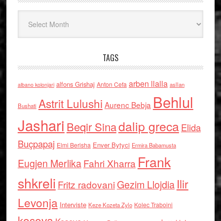
Arkiv
TAGS
arben llalla
alfons Grishaj
Anton Cefa
asllan
albano kolonjari
Behlul
Astrit Lulushi
Aurenc Bebja
Bushati
Jashari
dalip greca
Beqir Sina
Elida
Buçpapaj
Enver Bytyci
Elmi Berisha
Ermira Babamusta
Frank
Eugjen Merlika
Fahri Xharra
shkreli
Ilir
Gezim Llojdia
Fritz radovani
Levonja
Interviste
Kolec Traboini
Keze Kozeta Zylo
kosova