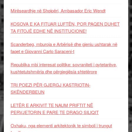
Mirëseardhje në Shqipëri, Ambasador Eric Wendt
KOSOVA E KA FITUAR LUFTËN, POR PAQEN DUHET
TA FITOJË EDHE NË INSTITUCIONE!
Scanderbeg, mburoja e Arbërisë dhe gjeniu ushtarak në
faqet e Giovanni Carlo Saraceni-t
Republika mbi interesat politike: sovraniteti i qytetarëve,
kushtetutshmëria dhe përgjegjësia shtetërore
TRI POEZI PËR GJERGJ KASTRIOTIN-
SKËNDERBEUN
LETËR E ARKIVIT TE NAUM PRIFTIT NË
PERVJETORIN E PARE TE DRAGO SILIQIT
Oxhaku, nga elementi arkitektonik te simboli i trungut