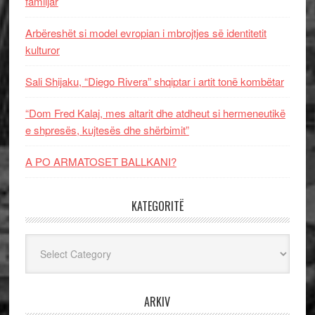
familjar
Arbëreshët si model evropian i mbrojtjes së identitetit
kulturor
Sali Shijaku, “Diego Rivera” shqiptar i artit tonë kombëtar
“Dom Fred Kalaj, mes altarit dhe atdheut si hermeneutikë
e shpresës, kujtesës dhe shërbimit”
A PO ARMATOSET BALLKANI?
KATEGORITË
Kategoritë
ARKIV