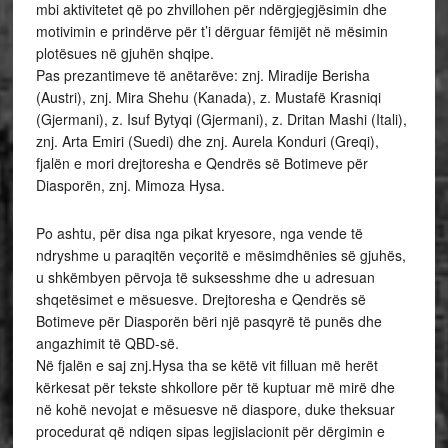
mbi aktivitetet që po zhvillohen për ndërgjegjësimin dhe
motivimin e prindërve për t’i dërguar fëmijët në mësimin
plotësues në gjuhën shqipe.
Pas prezantimeve të anëtarëve: znj. Miradije Berisha
(Austri), znj. Mira Shehu (Kanada), z. Mustafë Krasniqi
(Gjermani), z. Isuf Bytyqi (Gjermani), z. Dritan Mashi (Itali),
znj. Arta Emiri (Suedi) dhe znj. Aurela Konduri (Greqi),
fjalën e mori drejtoresha e Qendrës së Botimeve për
Diasporën, znj. Mimoza Hysa.
Po ashtu, për disa nga pikat kryesore, nga vende të
ndryshme u paraqitën veçoritë e mësimdhënies së gjuhës,
u shkëmbyen përvoja të suksesshme dhe u adresuan
shqetësimet e mësuesve. Drejtoresha e Qendrës së
Botimeve për Diasporën bëri një pasqyrë të punës dhe
angazhimit të QBD-së.
Në fjalën e saj znj.Hysa tha se këtë vit filluan më herët
kërkesat për tekste shkollore për të kuptuar më mirë dhe
në kohë nevojat e mësuesve në diaspore, duke theksuar
procedurat që ndiqen sipas legjislacionit për dërgimin e