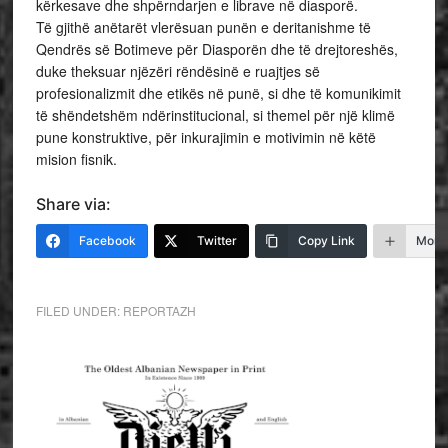
kërkesave dhe shpërndarjen e librave në diasporë.
Të gjithë anëtarët vlerësuan punën e deritanishme të
Qendrës së Botimeve për Diasporën dhe të drejtoreshës,
duke theksuar njëzëri rëndësinë e ruajtjes së
profesionalizmit dhe etikës në punë, si dhe të komunikimit
të shëndetshëm ndërinstitucional, si themel për një klimë
pune konstruktive, për inkurajimin e motivimin në këtë
mision fisnik.
Share via:
Facebook
Twitter
Copy Link
More
FILED UNDER:
REPORTAZH