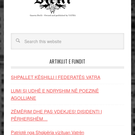
ARTIKUJT E FUNDIT
SHPALLET KËSHILLI I FEDERATËS VATRA
LUMI SI UDHË E NDRYSHIM NË POEZINË
AGOLLIANE
ZËMËRIM DHE PAS VDEKJES! DISIDENTI I
PËRHERSHËM…
Patriotë nga Shqipëria vizituan Vatrën