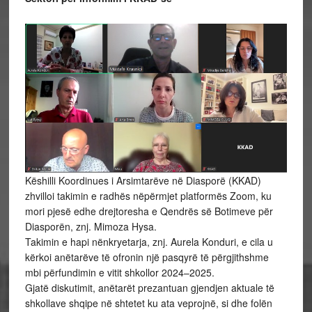
Këshilli Koordinues i Arsimtarëve në Diasporë (KKAD)
zhvilloi takimin e radhës nëpërmjet platformës Zoom, ku
mori pjesë edhe drejtoresha e Qendrës së Botimeve për
Diasporën, znj. Mimoza Hysa.
Takimin e hapi nënkryetarja, znj. Aurela Konduri, e cila u
kërkoi anëtarëve të ofronin një pasqyrë të përgjithshme
mbi përfundimin e vitit shkollor 2024–2025.
Gjatë diskutimit, anëtarët prezantuan gjendjen aktuale të
shkollave shqipe në shtetet ku ata veprojnë, si dhe folën