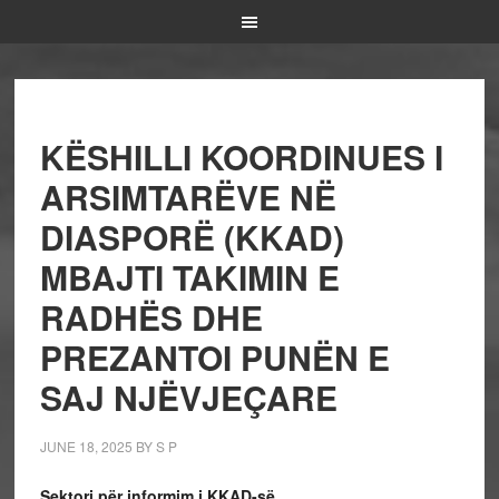
KËSHILLI KOORDINUES I
ARSIMTARËVE NË
DIASPORË (KKAD)
MBAJTI TAKIMIN E
RADHËS DHE
PREZANTOI PUNËN E
SAJ NJËVJEÇARE
JUNE 18, 2025
BY
S P
Sektori për informim i KKAD-së